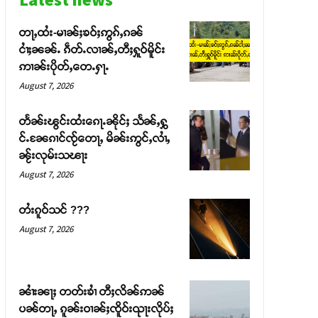
တႃႇထႆး-မၢၼ်ႈၶဝ်ႈဢွၵ်ႇၵၼ်
ငၢႆႈၼၼ်ႉ ၵဵတ်ႉလၢၼ်ႇတီႈႁူဝ်မိူင်း
ဢၢၼ်းပိုတ်ႇတေႉႁႃႉ
August 7, 2026
တႅၼ်းၽွင်းထႆးၵေႃႉၼိုင်ႈ သႅၼ်ႇႁွ
င်ႉၼႄၵၢင်ၸႂ်တေႃႇ မိၼ်းဢွင်ႇလၢႆႇ
ၼႂ်းလုမ်းသၽႃး
August 7, 2026
တႆးၵူဝ်သင် ???
August 7, 2026
ၼၢႆးၼႃႈ တတ်းၶၢႆ တီႈလိၼ်ဢၼ်
ပၼ်တႃႇ ၵူၼ်းဝၢၼ်ႈၸိူဝ်းၺႃးလိုပ်ႈ