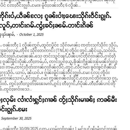
်ပိင် ၸႄႈဝဵင်းၵျွၵ်ႉမႄး။ မိူဝ်ႈဝၼ်းတီႈ 6 လိူၼ်...
တိုၵ်းပႆႇယဵၼ်လႄႈ ၵူၼ်းပၢႆႈၽေးသိုၵ်းဝဵင်းၵျွၵ်ႉ
လူဝ်ႇတၢင်းၵမ်ႉၸွႆႈၶဝ်ႈၼမ်ႉတၢင်းၵိၼ်
ူၺ်းၼုမ်ႇ
-
October 1, 2025
ၼႆႉ ဝၼ်းတီႈ 1 လိူၼ်ဢွၵ်ႇထူဝ်ႊပိူဝ်ႊ သိုၵ်းမၢၼ်ႈ ၸတ်းသၢႆသိုၵ်း သိုပ်ႇ
ႃႈၶဝ်ႈလူမ်ႇတိုၵ်း သိုၵ်းတဢၢင်း (TNLA) ၸိူဝ်း တူင်ႉၼိုင်ယူႇသဝ်းဝႆႉ
းဝဵင်းၵျွၵ်ႉမႄးၼၼ်ႉသေ တင်းသွင်ၾၢႆႇပဵၼ်ပၢင်တိုၵ်းၵၼ်ဝႆႉႁၢဝ်ႈႁႅ
 ၵူၼ်းမိူင်းပိုၼ်ႉတီႈဢမ်ႇပႆႇ ၸၢင်ႈပွၵ်ႈယူႇၶိုၼ်းႁိူၼ်းၽႂ်မၼ်းႁႂ်ႈလွ
၊ ဢမ်ႇၸၢင်ႈႁဵတ်းၵၢၼ်ႁႃၵိၼ်လဵင်ႉတွင်ႉလီငၢမ်း၊ ၶူဝ်းၶွင်ၵိၼ်ယႅ
ႉ ယၢပ်ႇ ၼႆယဝ်ႉ။ ၵူၼ်းမိူင်းၼႂ်းဝဵင်းၵျွၵ်ႉမႄး လႄႈ ၸိူဝ်း
်းဝၢၼ်ႈသၢပ်ႇဝဵင်းၵျွၵ်ႉမႄး ဢွၼ်ၵၼ်လႆႈငိူင်ႉဝႄႈပၢင်တိုၵ်းသေ ၵႂႃႇ
းဝႆႉ ဢွင်ႈတီႈလွတ်ႈၽေးမၢၵ်ႇၵွင်ႈ တီႈႁၢင်ႇၵႆပိုၼ်ႉတီႈပဵၼ်ပၢင်တို
်ႉၸူဝ်ႈၶၢဝ်းသေ...
ႆႈလုမ်း လၢႆလၢႆႁွင်ႈၵၢၼ် တႂ်ႈသိုၵ်းမၢၼ်ႈ ဢၼ်မီး
ဝဵင်းၵျွၵ်ႉမႄး
September 30, 2025
ၼႆႉ ဝၼ်းတီႈ 30/09/2025 တႄႇယၢမ်းဝၢႆးဝၼ်း 1 မူင်းပၢႆ ၾႆးမႆႈႁွင်ႈၵၢၼ်