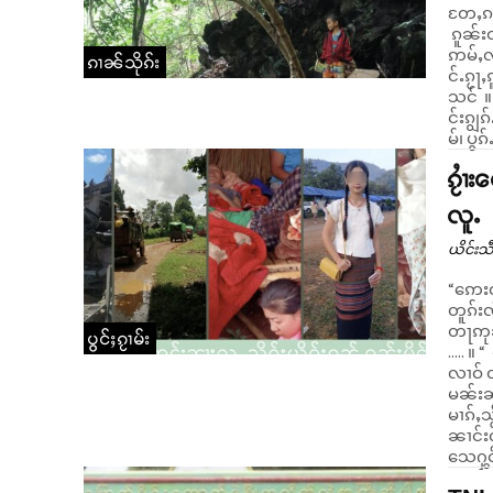
တႄႇၵၢင
ၵူၼ်းဝ
ဢမ်ႇလိ
ၵၢၼ်သိုၵ်း
င်ႉၵႂႃ
သင် ။ ၵူၼ်းမိူင်းၸိူဝ်းၺႃးၸုမ်းသိုၵ်းတဢၢင်း တီႉၺွပ်းၵႂႃႇ ၼႂ်းၸ
င်းၵျွ
မ်၊ ပွၵ်ႉ
ၵႂၢႆ
လူႉ
ယိင်းသဵ
“ဢေးလၢဝ်.. လ
တူၵ်းၸ
တႃဢုၼ
ပွင်ႈၵႂၢမ်း
..... ။ “ လုၵ်ႈၵဝ်...ႁႃးမႄႈလုၵ်ႈတေဢမ်ႇလႆႈထူပ်းၵၼ်ထႅင်ႈယဝ်ႉ” ၼၢင်း
လၢဝ် 
မၼ်းၼၢ
မၢၵ်ႇသႂ်
ၼၢင်းလ