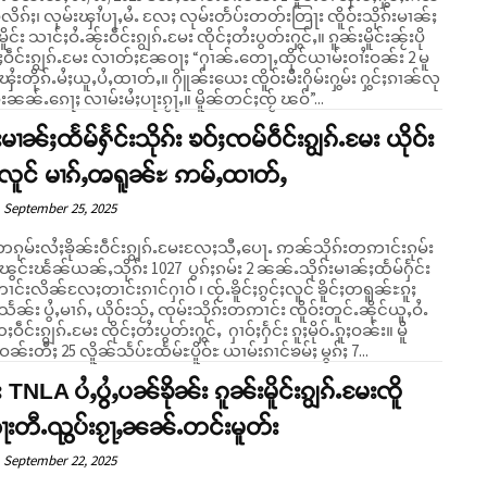
လိၵ်ႈ၊ လုမ်းၾၢႆပႃႇမႆႉ လႄႈ လုမ်းတႅပ်းတတ်းတြႃး ၸိူဝ်းသိုၵ်းမၢၼ်ႈ
င်း သၢင်ႈဝႆႉၼႂ်းဝဵင်းၵျွၵ်ႉမႄး ၸိုင်ႈတႆးပွတ်းႁွင်ႇ။ ၵူၼ်းမိူင်းၼႂ်းပို
ဝဵင်းၵျွၵ်ႉမႄး လၢတ်ႈၼႄဝႃႈ “ႁၢၼ်ႉတေႃႇထိုင်ယၢမ်းဝၢႆးဝၼ်း 2 မူ
 ၾႆးတိုၵ်ႉမႆႈယူႇပႆႇထၢတ်ႇ။ ႁိူၼ်းယေး ၸိူဝ်းမီးႁိမ်းႁွမ်း ႁွင်ႈၵၢၼ်လု
ဝ်းၼၼ်ႉၵေႃႈ လၢမ်းမႆႈပႃးၵႂႃႇ။ မိူၼ်တင်ႈၸႂ် ၽဝ်”...
းမၢၼ်ႈထႅမ်ႁႅင်းသိုၵ်း ၶဝ်ႈၸမ်ဝဵင်းၵျွၵ်ႉမႄး ယိုဝ်း
ႇလူင် မၢၵ်ႇၻရူၼ်ႊ ဢမ်ႇထၢတ်ႇ
September 25, 2025
ၵုမ်းလႆႈၶိုၼ်းဝဵင်းၵျွၵ်ႉမႄးလႄႈသီႇပေႃႉ ဢၼ်သိုၵ်းတဢၢင်းၵုမ်း
 ၽွင်းၽႅၼ်ယၼ်ႇသိုၵ်း 1027 ပွၵ်ႈၵမ်း 2 ၼၼ်ႉသိုၵ်းမၢၼ်ႈထႅမ်ႁႅင်း
တၢင်းလိၼ်လႄႈတၢင်းၵၢင်ႁၢဝ် ၊ ၸႂ်ႉၶိူင်ႈၵွင်ႈလူင် ၶိူင်ႈတရူၼ်ႊၵူႈ
ႅၼ်း ပွႆႇမၢၵ်ႇ ယိုဝ်းသႂ်ႇ ၸုမ်းသိုၵ်းတဢၢင်း ၸိူဝ်းတူင်ႉၼိုင်ယူႇဝႆႉ
ဝဵင်းၵျွၵ်ႉမႄး ၸိုင်ႈတႆးပွတ်းႁွင်ႇ ႁၢဝ်ႈႁႅင်း ၵူႈမိုဝ်ႉၵူႈဝၼ်း။ မိူ
 ဝၼ်းတီႈ 25 လိူၼ်သႅပ်ႊထႅမ်ႊပိူဝ်ႊ ယၢမ်းၵၢင်ၶမ်ႈ မွၵ်ႈ 7...
း TNLA ပႆႇပွႆႇပၼ်ၶိုၼ်း ၵူၼ်းမိူင်းၵျွၵ်ႉမႄးၸိူ
ႃးတီႉၺွပ်းၵႂႃႇၼၼ်ႉတင်းမူတ်း
September 22, 2025