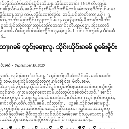
်လိူၼ်သႅပ်ႊထႅမ်ႊပိူဝ်ႊၼႆႉမႃး သိုၵ်းတဢၢင်း TNLA တီႉၺွပ်း
ၢၼ်ႈလဵၵ်ႉယႂ်ႇၼုမ်ႇထဝ်ႈ ၸဵမ်ယိင်းၸဵမ်ၸၢႆး ၼႂ်းၸႄႈဝဵင်းၵျွၵ်ႉမႄး
ူၵ်ႈၽႃႇသႃႇ၊ ဢမ်ႇလိူၵ်ႈၸၢဝ်းၶိူဝ်း၊ ဢမ်ႇမၵ်းတတ်းဢႃႇယု ၊ ႁွ
ႇၵူတ်ႇထတ်း မၢင်ၸိူဝ်း ၺႃးထုပ်ႉပေႃႉ လူၺ်ႈဢမ်ႇမီးတၢင်းၽိတ်း
ႄႈဝဵ
ၵ်ႉမႄးၼႆႉ ပဵၼ်ၵူၼ်းဝၢၼ်ႈၸိူဝ်းယူႇၼႂ်းပွၵ်ႉ 1 ပၢင်ပဝ်းဢွၼ်ႇ၊ ပဵင်းၼိ
 9...
းတေႃးၵၼ် တူင်ႈၼႃးလူႉ သိုၵ်းယိုဝ်းၵၼ် ၵူၼ်းမိူင်း
ဝ်ႈၶၢဝ်
-
September 19, 2025
ုၵ်ႈမႂ်းတၢႆယဝ်ႉဝႃႇ ” ၽွင်းလႆႈယိၼ်းသဵင်ၼႆႉ မၼ်းၼၢင်း
ႂ် သမ်ႉပေႃးလိုမ်းထူၺ်ႈၸႂ်ၵႂႃႇၵမ်းၼိုင်ႈ။ မဵတ်ႉၼမ်ႉ
်ႇဢုၼ်ႇဢွၼ်ႇယွႆႉယမ်းလႆလူင်းၸွမ်းၵႅမ်ႈမၼ်းၼၢင်းမႃးလွႆးလွႆး
လၼ်ဢွၵ်ႇပၢၵ်ႇမႃး ၽွင်းမၼ်းၼၢင်းလႆႈယိၼ်းဝႃႈ လုၵ်ႈယိင်းဢွၼ်ႇ
င်း တိုၵ်ႉလဵၵ်ႉတိုၵ်ႉၼုမ်ႇ လႆႈတၢႆၵႂႃႇ ယွၼ်ႉသိုၵ်းမၢၼ်ႈမႃးပွႆႇ
ႇ ဢွင်ႈတီႈ ဢၼ်ၶဝ်ပၢႆႈၽေးသိုၵ်းဝႆႉၼၼ်ႉ။ ၽွင်းၼၼ်ႉၸူးၸႂ်
ၢဝ် ၶႂ်ႈလႅၼ်ႈ မိူဝ်းတူၺ်း လုၵ်ႈယိင်းမၼ်းၼၢင်းယူႇသေတႃႉ လိူဝ်
သေႁွင်ႉသႅၼ်ႇႁႆႈ ဢမ်ႇၸၢင်ႈႁဵတ်းၸိူင်ႉႁိုဝ် ။ ၼႂ်းဝၼ်းတီႈ...