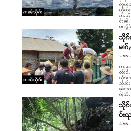
လုမ်းပ
ယိုတ်းမိူ
ၵၢၼ်သိုၵ်း
ၼ်ႉတီႈ
င်းၼႆႉ
မ်းၸိူ
သိုၵ်
မၢၵ်
SHAN
-
တႃႇတေ
လႆႈဝႆႉ
သိုၵ်း
ၵၢၼ်သိုၵ်း
သႅၼ်းသ
ၼႂ်းၸႄႈ
ဝ်ႈၼႆႉ
သိုၵ်
ဝ်းၺ
SHAN
-