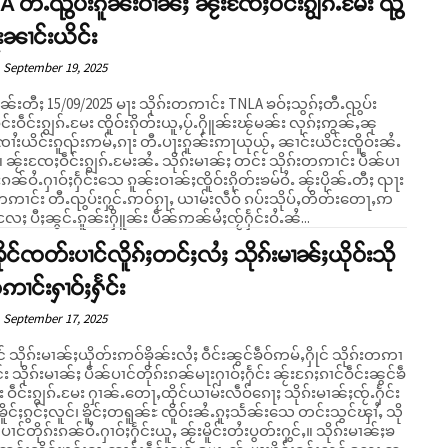
 တီႉၺွပ်းၵူၼ်းဝၢၼ်ႈ ၼႂ်းၸႄႈဝဵင်းၵျွၵ်ႉမႄး ၺွ
ႃးၼၢင်းယိင်း
September 19, 2025
်းတီႈ 15/09/2025 မႃး သိုၵ်းတဢၢင်း TNLA ၶဝ်ႈသွၵ်ႈတီႉၺွပ်း
ိူင်းဝဵင်းၵျွၵ်ႉမႄး ၸိူဝ်းၵိုတ်းယူႇပႂ်ႉႁိူၼ်းၽႂ်မၼ်း လုၵ်ႈဢွၼ်ႇၼု
းၸၢႆးယိင်းၵူၺ်းဢမ်ႇၵႃး တီႉပႃးၵူၼ်းဢႃယုယႂ်ႇ ၼၢင်းယိင်းၸိူဝ်းၼႆႉ
င်း ပဵၼ်ပၢ
်းၵၼ်ဝႆႉႁၢဝ်ႈႁႅင်းသေ ၵူၼ်းဝၢၼ်ႈၸိူဝ်းၵိုတ်းၶမ်ဝႆႉ ၼႂ်းပိုၼ်ႉတီႈ ၺႃး
းတဢၢင်း တီႉၺွပ်းႁွင်ႉဢဝ်ၵႂႃႇ ယၢမ်းလဵဝ် ၵပ်းသိုပ်ႇတိတ်းတေႃႇဢ
လႄႈ ပီႈၼွင်ႉၵူၼ်းႁိူၼ်း ပဵၼ်ဢၼ်မႆႈၸႂ်ႁႅင်းဝႆႉၼႆ...
ိုင်ၸတ်းပၢင်လိူၵ်ႈတင်ႈလႆႈ သိုၵ်းမၢၼ်ႈယိုဝ်းသို
ဢၢင်းႁၢဝ်ႈႁႅင်း
September 17, 2025
် သိုၵ်းမၢၼ်ႈယိုတ်းဢဝ်ၶိုၼ်းလႆႈ ဝဵင်းၼွင်ၶဵဝ်ဢမ်ႇႁိုင် သိုၵ်းတဢၢ
်း သိုၵ်းမၢၼ်ႈ ပဵၼ်ပၢင်တိုၵ်းၵၼ်မႃးႁၢဝ်ႈႁႅင်း ၼႂ်းၵႄႈၵၢင်ဝဵင်းၼွင်ၶဵ
း ဝဵင်းၵျွၵ်ႉမႄး ႁၢၼ်ႉတေႃႇထိုင်ယၢမ်းလဵဝ်ၵေႃႈ သိုၵ်းမၢၼ်ႈၸႂ်ႉႁႅင်း
၊ ၶိူင်ႈၵွင်ႈလူင်၊ ၶိူင်ႈတရူၼ်ႊ ၸိူဝ်းၼႆႉၵူႈသႅၼ်းသေ တင်းသွင်ၾၢႆႇ သို
ၢင်တိုၵ်းၵၼ်ဝႆႉႁၢဝ်ႈႁႅင်းယူႇ ၼႂ်းမိူင်းတႆးပွတ်းႁွင်ႇ။ သိုၵ်းမၢၼ်ႈၶ