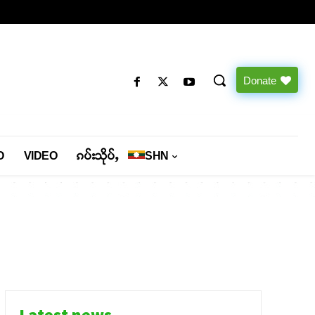
Donate
O
VIDEO
ၵပ်းသိုပ်ႇ
SHN
Latest news