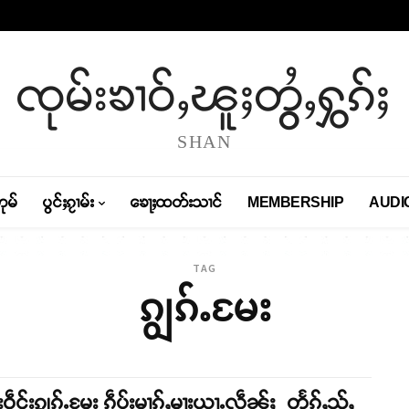
ၸုမ်းၶၢဝ်ႇၽူႈတွႆႇႁွၵ်ႈ
SHAN
တုမ်
ပွင်ႈၵႂၢမ်း
ၶေႃႈထတ်းသၢင်
MEMBERSHIP
AUDI
TAG
ၵျွၵ်ႉမႄး
းဝဵင်းၵျွၵ်ႉမႄး ၵဵပ်းမၢၵ်ႇမႃးယႃႉလဵၼ်ႈ တႅၵ်ႇသႂ်ႇ