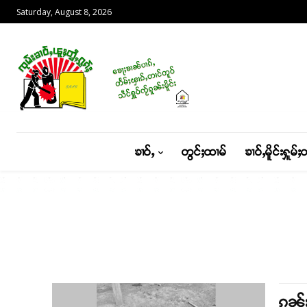
Saturday, August 8, 2026
ၶၢဝ်ႇ
တွင်ႈထၢမ်
ၶၢဝ်ႇမိူင်းႁူမ်ႈ
ၵူၼ်