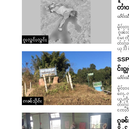
တၢႆ
ယိင်းသဵ
မိူဝ်ႈ
ၵူၼ်းၸ
မႄး ၸ
ၵူႈလွင်ႈလွင်ႈ
တ်းႁႂ်ႈတႅၵ်ႇ
ယု 33 ပ
SSPP
င်းၵျ
ယိင်းသဵ
မိူဝ်ႈဝ
ၵေႃႉ လ
ယူႇဢိူ
ၵၢၼ်သိုၵ်း
တ်းႁႂ်
ၸႄႈဝဵင
ၵူၼ်