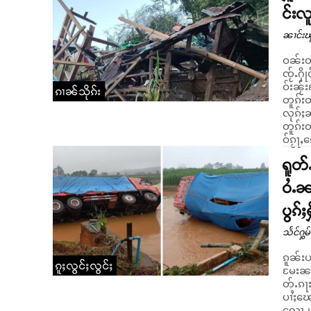
င်းလူ
ၼၢင်းၽ
ဝၼ်းတီ
ၸႂ်ႉႁိ
ဝ်းၼႂ်းၵ
ၵၢၼ်သိုၵ်း
တူၵ်းတ
လုၵ်ႈၼႆ ၵ
တူၵ်းတ
ဝ်ၵႂႃႇၵ
ရူတ်
ဝႆႉၼ
ပွၵ်ႈ
သႅင်ႁွမ
ၵူၼ်းပၢ
ၵူႈလွင်ႈလွင်ႈ
မႄးၼၼ်
တ်ႉၵႃး လ
ပၢႆႈၽေ
လေႃႉ၊ 