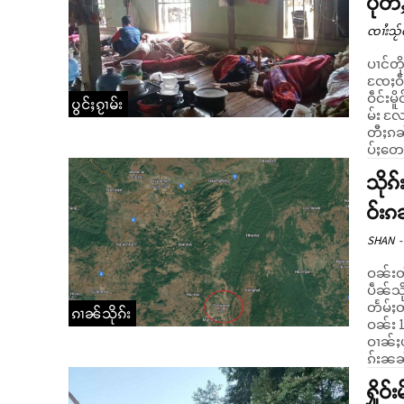
ပိုတ
ၸၢႆးသႂ်ၸ
ပၢင်တိ
ၸႄႈဝဵင်
ဝဵင်းမ
ပွင်ႈၵႂၢမ်း
မ်း လႄႈ ဝဵင
တီႈၵၼ
ပ်ႈတေ
သိုၵ
ဝ်းၵ
SHAN
-
ဝၼ်းတီ
ပဵၼ်သိ
တႅမ်ႈတၢင်ႇပို
ၵၢၼ်သိုၵ်း
ဝၼ်း 1
ဝၢၼ်ႈပုင
ၵ်းၼၼ်
ႁိူဝ်