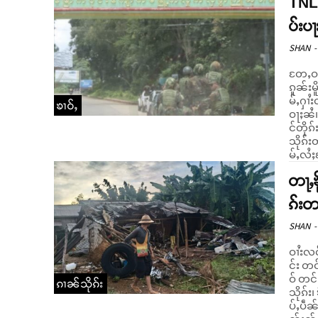
TNLA
ပ်းပ
SHAN
-
တႄႇဝၼ
ၵူၼ်းမ
မ်ႇႁၢႆ
ၶၢဝ်ႇ
ဝႃႈၼႆ။ ၼႂ်းၸႄႈဝဵင်းၵျွၵ်ႉမႄးၼႆႉ သိုၵ်းမၢၼ်ႈ တင်း သိုၵ်းတဢၢ
င်တိုၵ
သိုၵ်
မ်ႇလႆႈ
တႃႇၶ
ၵ်းတ
SHAN
-
ဝၢႆးလင
င်း တင
ဝ် တင်
ၵၢၼ်သိုၵ်း
သိုၵ်း
ပ်ႇပဵၼ်ပ