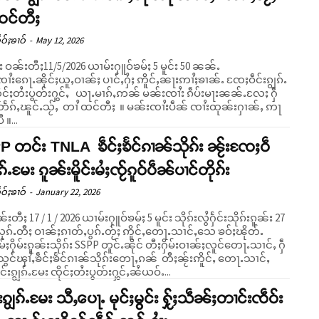
ထင်တီႈ
ဝ်ႈၶၢဝ်
-
May 12, 2026
ဝႃး ဝၼ်းတီႈ11/5/2026 ယၢမ်းႁူဝ်ၶမ်ႈ 5 မူင်း 50 ၼၼ်ႉ
ၢႆးၵေႃႉၼိုင်ႈယူႇဝၢၼ်ႈ ပၢင်ႇႁႆႈ ဢိူင်ႇၼႃးဢၢႆႈၶၢၼ်ႉ ၸႄႈဝဵင်းၵျွၵ်ႉ
ိုင်ႈတႆးပွတ်းႁွင်ႇ ယႃႉမၢၵ်ႇဢၼ် မၼ်းၸၢႆး ၵဵပ်းမႃးၼၼ်ႉလႄႈ ႁဵ
ၽူင်ႉသႂ်ႇ တၢႆ ထင်တီႈ ။ မၼ်းၸၢႆးပဵၼ် ၸၢႆးထုၼ်းႁၢၼ်ႇ ဢႃ
ီ ။...
 တင်း TNLA ၶဵင်ႈၶႅင်ၵၢၼ်သိုၵ်း ၼႂ်းၸႄႈဝဵ
ွၵ်ႉမႄး ၵူၼ်းမိူင်းမႆႈၸႂ်ၵူဝ်ပဵၼ်ပၢင်တိုၵ်း
ဝ်ႈၶၢဝ်
-
January 22, 2026
ၼ်းတီႈ 17 / 1 / 2026 ယၢမ်းႁူဝ်ၶမ်ႈ 5 မူင်း သိုၵ်းလွႆႁႅင်းသိုၵ်းၵူၼ်း 27
ုၵ်ႉတီႈ ဝၢၼ်ႈၵၢတ်ႇပွၵ်ႉတႂ်ႈ ဢိူင်ႇတေႃႉသၢင်ႇသေ ၶဝ်ႈၽိုတ်ႉ
မ်ႈႁိမ်းၵူၼ်းသိုၵ်း SSPP တူင်ႉၼိုင် တီႈႁိမ်းဝၢၼ်ႈလူင်တေႃႉသၢင်ႇ ႁဵ
ႈသွင်ၾၢႆႇၶဵင်ႈၶႅင်ၵၢၼ်သိုၵ်းတေႃႇၵၼ် တီႈၼႂ်းဢိူင်ႇ တေႃႉသၢင်ႇ
်းၵျွၵ်ႉမႄး ၸိုင်ႈတႆးပွတ်းႁွင်ႇၼႆယဝ်ႉ...
းၵျွၵ်ႉမႄး သီႇပေႃႉ မုင်ႈမွင်း ႁႂ်ႈသဵၼ်ႈတၢင်းၸဵဝ်း