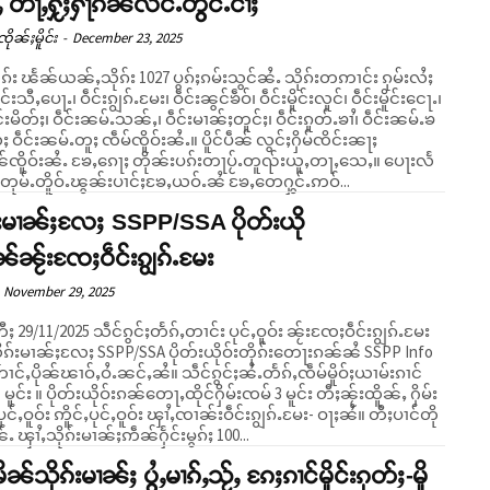
်ႇ တႃႇႁႂ်ႈႁႃၵိၼ်လဵင်ႉတွင်ႉငၢႆႈ
ိုၼ်ႈမိူင်း
-
December 23, 2025
ုၵ်း ၽႅၼ်ယၼ်ႇသိုၵ်း 1027 ပွၵ်ႈၵမ်းသွင်ၼႆႉ သိုၵ်းတဢၢင်း ၵုမ်းလႆႈ
းသီႇပေႃႉ၊ ဝဵင်းၵျွၵ်ႉမႄး၊ ဝဵင်းၼွင်ၶဵဝ်၊ ဝဵင်းမိူင်းလူင်၊ ဝဵင်းမိူင်းငေႃႉ၊
ိူင်းမိတ်ႈ၊ ဝဵင်းၼမ်ႉသၼ်ႇ၊ ဝဵင်းမၢၼ်ႈတူင်ႈ၊ ဝဵင်းၵူတ်ႉၶၢႆ၊ ဝဵင်းၼမ်ႉၶ
်းၼမ်ႉတူႈ ၸဵမ်ၸိူဝ်းၼႆႉ။ ပိူင်ပဵၼ် လွင်ႈႁိမ်ၸိင်းၼႃႈ
်ၸိူဝ်းၼႆႉ ၶႄႇၵေႃႈ တိုၼ်းပၵ်းတႃပႂ်ႉတူၺ်းယူႇတႃႇသေႇ။ ပေႃးလႅ
တုမ်ႉတိူဝ်ႉၽွၼ်းပၢင်ႈၶႄႇယဝ်ႉၼႆ ၶႄႇတေႁွင်ႉဢဝ်...
်းမၢၼ်ႈလႄႈ SSPP/SSA ပိုတ်းယို
ၼ်ၼႂ်းၸႄႈဝဵင်းၵျွၵ်ႉမႄး
November 29, 2025
ႈ 29/11/2025 သဵင်ၵွင်ႈတႅၵ်ႇတၢင်း ပုင်ႇဝူဝ်း ၼႂ်းၸႄႈဝဵင်းၵျွၵ်ႉမႄး
ုၵ်းမၢၼ်ႈလႄႈ SSPP/SSA ပိုတ်းယိုဝ်းတိုၵ်းတေႃးၵၼ်ၼႆ SSPP Info
ၼ်ၽၢဝ်ႇဝႆႉၼင်ႇၼႆ။ သဵင်ၵွင်ႈၼႆႉတႅၵ်ႇၸဵမ်မိူဝ်ႈယၢမ်းၵၢင်
 မူင်း ။ ပိုတ်းယိုဝ်းၵၼ်တေႃႇထိုင်ႁိမ်းၸမ် 3 မူင်း တီႈၼႂ်းထိူၼ်ႇ ႁိမ်း
်ႇဝူဝ်း ဢိူင်ႇပုင်ႇဝူဝ်း ၾၢႆႇၸၢၼ်းဝဵင်းၵျွၵ်ႉမႄး- ဝႃႈၼႆ။ တီႈပၢင်တို
ႉ ၾၢႆႇသိုၵ်းမၢၼ်ႈဢဵၼ်ႁႅင်းမွၵ်ႈ 100...
းမိၼ်သိုၵ်းမၢၼ်ႈ ပွႆႇမၢၵ်ႇသႂ်ႇ ၵႄႈၵၢင်မိူင်းၵုတ်ႈ-မိူ