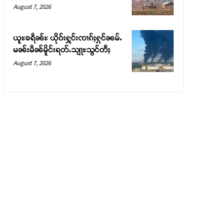
August 7, 2026
ယူႊၶရဵၼ်ႊ ယိုဝ်းႁူင်းၸၢၵ်ႈႁုင်ၼမ်ႉ
မၼ်းမဵၼ်မိူင်းရတ်ႉသျႃႊသွင်တီႈ
August 7, 2026