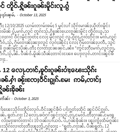
င် တိူဝ်ႉႁိူၼ်းၵူၼ်းမိူင်းလူႉၵွႆ
ူၺ်းၼုမ်ႇ
-
October 13, 2025
ႈ 12/10/2025 ယၢမ်းတၢမ်းၶမ်ႈ 5 မူင်းပၢႆ သိုၵ်းမၢၼ်ႈယိုတ်းမိူင်း
ုဝ်းမိၼ် ပွႆႇမၢၵ်ႇလူင် တူၵ်းသႂ်ႇႁိူၼ်းယေးၵူၼ်းမိူင်း ၸိူဝ်းယူႇသ
ႄႈၵၢင် ဝဵင်းမိူင်းၵုတ်ႈ လႄႈ မိူင်းလူင် လူႉၵွႆၵႂႃႇႁၢဝ်ႈႁႅင်း။ မၢၵ်ႇလူင်
ႅၵ်ႇသႂ်ႇ ႁိမ်းဝၢၼ်ႈၼႃးလူင် လုၵ်ႈၼိုင်ႈ လႄႈ ႁိမ်းဝၢၼ်ႈပၸီႇ သွင်
ူၼ်းမိူင်းပိုၼ်ႉတီႈ လၢတ်ႈၼႄၼင်ႇၼႆ။ “ဢွင်ႈတီႈမၢၵ်ႇလူင်ၵႂႃႇ
ႅၵ်ႇသႂ်ႇၼႆႉ ပဵၼ်ဝႆႉမိူၼ်သဵၼ်ႈတၢင်းၽႄ။ ပေႃးလုၵ်ႉတၢင်းၼွင်ၶဵ
ေႃႈ...
ႉ 12 လေႃႉတၢင်ႇၶူဝ်းၵူၼ်းပၢႆႈၽေးသိုၵ်း
ၼ်ႉႁၢႆ ၼႂ်းၸႄႈဝဵင်းၵျွၵ်ႉမႄး ဢမ်ႇၸၢင်ႈ
ႁိူၼ်းၶိုၼ်း
်ဢိၼ်း
-
October 3, 2025
ႆႈၽေးသိုၵ်းၸိူဝ်းလုၵ်ႉဝဵင်းၼွင်ၶဵဝ် ပၢႆႈႁွတ်ႈထိုင် ၼွင်ပိင်ၵျွၵ်ႉ
ႉ ရူတ်ႉၵႃး 12 လေႃႉၶဝ်ႁၢႆ ၽွင်းသူင်ႇၵႂႃႇမႄးဝႆႉတီႈႁၢၼ်ႉမႄးရူ
ႆႈမႃးၶၢဝ်းတၢင်း 10 ဝၼ်းပၢႆယဝ်ႉ ပႆႇႁၼ်ၶိုၼ်း။ ၽူႈၸွႆႈထႅမ်ၵူၼ်း
းသိုၵ်းလၢတ်ႈတီႈၽူႈတွႆႇႁွၵ်ႈဝႃႈ − “ရူတ်ႉၵႃးၼႆႉ ပဵၼ်ရူတ်ႉ 12
ပဵၼ်ရူတ်ႉၵူၼ်းမိူင်း ဝဵင်းၼွင်ၶဵဝ် ဢၼ်ပၢႆႈၽေးမႃးသွၼ်ႈဝႆႉ ၼႂ်းထု