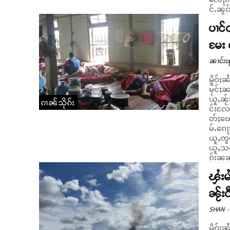
င်ႉၼွင
ပၢင်
မႄး 
ၼၢင်းၽ
မိူဝ်ႈ
မုင်ႈၼ
ယူႇၼႂ်
ၵၢၼ်သိုၵ်း
င်းလႄႈ
တ်ႈၽေး
မ်ႉၵေႃႈႁႃသိုဝ်
ယူႇၸွမ
ယူႇသဝ်
ၵ်းၼၼ
ၾႆးမ
ၼႂ်း
SHAN
-
မိူဝ်ႈ