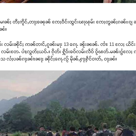
င်းမၢၼ်ႈ တီႈဢိူင်ႇတႃႈၶၼုၼ် ၸႄႈဝဵင်းထွင်းၽႃၽုမ်း ၸႄႈတွၼ်ႈၵၼ်ႊၵျ 
ႈၼႆ။
ိူဝ်း လမ်းၼိုင်ႈ ဢၼ်တၢင်ႇၵူၼ်းမႃး 13 ၵေႃႉ ၼႂ်းၼၼ်ႉ ၸၢႆး 11 လႄႈ ယိင်း
 10 လမ်းတႄႉ ပၢႆႈလွတ်ႈယဝ်ႉ။ ၵိုတ်း ႁိူဝ်းၶဝ်လမ်းလဵဝ် ဝႂ်ၽတ်ႉမၼ်းၵွႆလႄႈ
်ႈသေ လႆႈပၼ်ၵႃႈၼၢႆးၼႃႈ ၼိုင်ႈၵေႃႉလႂ် မိုၼ်ႇႁႃႈႁဵင်ဝၢတ်ႇ ဝႃႈၼႆ။