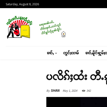
Saturday, August 8, 2026
ၶၢဝ်ႇ
တွင်ႈထၢမ်
ၶၢဝ်ႇမိူင်းႁူမ်ႈ
ပလိၵ်ႈထႆး တီႉၵူ
By
May 1, 2024
342
SHAN