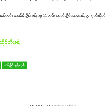
်ၵၼ်တင်း ဢၼ်ၶီႇႁိူဝ်းၶဝ်ႈမႃး 11 လမ်း ၼၼ်ႉႁိုဝ်တႄႉဢမ်ႇႁူႉ- ၵူၼ်းပိ
ိုင်တီႈၼႆႈ
ၶၢဝ်ႇမိူင်းႁူမ်ႈတုမ်