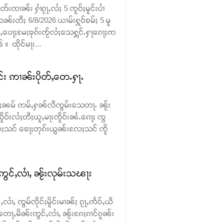
းၸၢၼ်း ႁၢႆၵႂႃႇလႆႈ 5 ၸူဝ်ႈမူင်းပၢႆ
ဝၼ်းတီႈ 6/8/2026 ယၢမ်းႁူဝ်ၶမ်ႈ 5 မူ
ဝ်ႇပေႃႈမႄႈၶုၵ်းၸႂ်လႆႈသေႁွင်ႉႁႃၵေႃႈဢ
 ထိုင်မႃး...
င်း ဢၢၼ်းပိုတ်ႇတေႉႁႃႉ
 ၵမ်ႈၼမ် ဢမ်ႇႁၼ်လီၸွမ်းသေတႃႉ ၼႂ်း
ူဝ်းလႆႈတီႈယူႇမႃးၸိူဝ်းၼႆႉၵေႃႈ ၸွ
ႈသင် ၶေႃႈတုၵ်းယွၼ်းလႄႈသင် ၸိူ
ဢွင်ႇလၢႆႇ ၼႂ်းလုမ်းသၽႃး
လၢႆႇ ၸွမ်ၸိုင်ႈမိူင်းမၢၼ်ႈ ၵႂႃႇဢႅဝ်ႇယဵ
တေႃႇမိၼ်းဢွင်ႇလၢႆႇ ၼႂ်းၵႄႈၵၢင်ၵူၼ်း