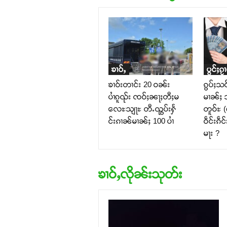
ၶၢဝ်ႇ
ပွင်ႈၵႂၢ
ၶၢဝ်းတၢင်း 20 ဝၼ်း
ၵွပ်ႈသင
ပၢႆၵူၺ်း ၸဝ်ႈၼႃႈတီႈမ
မၢၼ်ႈ သ
လေႊသျႃႊ တီႉၺွပ်းႁႅ
တူဝ်ႊ 
င်းၵၢၼ်မၢၼ်ႈ 100 ပၢႆ
ဝဵင်းၵဵင
မႃး ?
ၶၢဝ်ႇလိုၼ်းသုတ်း