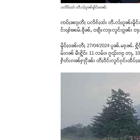
ပလိၵ်ႈထႆး တီႉလႆႈၵူၼ်းမိူင်းမၢၼ်ႈ
ၸဝ်ႈၼႃႈတီႈ ပလိၵ်ႈထႆး တီႉလႆႈၵူၼ်းမိူ
င်းၾၢႆၼမ်ႉၶိူၼ်ႇ ဝၶျီႊလႃႊလူင်းၵွၼ်း ဝႃ
မိူဝ်ႈဝၼ်းတီႈ 27/04/2024 ပူၼ်ႉမႃးၼႆႉ ႁ
မ်းၵၼ် မီးႁိူဝ်း 11 လမ်း။ ၵူၺ်းၵႃႈ တႃႇ
ႁဵတ်းၵၢၼ်ႁႃငိုၼ်း တီႈဝဵင်းလူင်ၵုင်းထဵပ