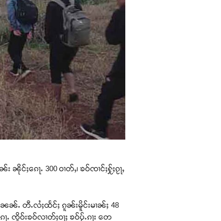
း ၼိုင်ႈၵေႃႉ 300 ဝၢတ်ႇ၊ ၶဝ်ၸၢင်ႈႁႂ်ႈၵႂႃႇ
်ႇၼၼ်ႉ တီႉလႆႈထႅင်ႈ ၵူၼ်းမိူင်းမၢၼ်ႈ 48
ၵေႃႉ ၸိူဝ်းၶဝ်လၢတ်ႈဝႃႈ ၶဝ်ပႂ်ႉၵႃး တေ