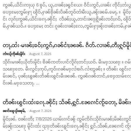
ဢွၼ်ႇယိင်းဢႃယု 6 ၶူပ်ႇ ယူႇဝၢၼ်ႈၼွင်ယႄး ဝဵင်းဢွင်ႇပၢၼ်း ၸိုင်ႈတႆးပွတ်
ပေႃႈမႄႈၸွမ်းႁႃ ၽိူဝ်ႇႁၼ်ၶိုၼ်းပဵၼ်တူဝ်တၢႆမီးယူႇၼႂ်းၼမ်ႉမေႃႇ ။ မိူဝ်ႈ
င်း လုၵ်ႈဢွၼ်ႇယိင်းၵေႃႉၼိုင်ႈ လဵၼ်ႈယူႇတၢင်းၼႃႈႁိူၼ်းၸဝ်ႈၵဝ်ႇ ၽိူ
မ်ႇႁၼ်ယဝ်ႉ။ ပေႃႈမႄႈ တင်း ၵူၼ်းဝၢၼ်ႈလႄႇၸွမ်းႁႃၼႂ်းဝၢၼ်ႈဢမ်ႇႁၼ် ။
တႃႇထႆး-မၢၼ်ႈၶဝ်ႈဢွၵ်ႇၵၼ်ငၢႆႈၼၼ်ႉ ၵဵတ်ႉလၢၼ်ႇတီႈႁူဝ်မိူ
-
August 7, 2026
ၸၢႆးသႂ်ၸိုၼ်ႈမိူင်း
သိုၵ်းမၢၼ်ႈယိုတ်းမိူင်း ၶိၼ်ၸတ်းပၢင်လိူၵ်ႈတင်ႈယဝ်ႉ မီးမႃးသၽႃး ။
သၽႃးတႄႉ မီးလွင်ႈဢုပ်ႇဢူဝ်းၵၼ်မႃးလၢႆၶၵ်ႉလၢႆတွၼ်ႈ ။ တႅၼ်း ၽွင်းၸိ
မ်းၼင်ႇ ပုၼ်ႈၽွၼ်းတႅၼ်းၽွင်းမီးၼၼ်ႉ ဢွၼ်ၵၼ်တၢင်ႇၶေႃႈထၢမ်လႄ
ဝ်းၼႆႉမႃးသေတႃႉ ...
တႅၼ်းၽွင်းထႆးၵေႃႉၼိုင်ႈ သႅၼ်ႇႁွင်ႉၼႄၵၢင်ၸႂ်တေႃႇ မိၼ်း
-
August 7, 2026
ၼၢင်းၽူၺ်းၼုမ်ႇ
မိူဝ်ႈၼႆႉ ဝၼ်းတီႈ 7/8/2026 ယၢမ်းၵၢင်ၼႂ် ၸွမ်ၸိၵ်းသိုၵ်းမၢၼ်ႈမိၼ်းဢွင်ႇ
မ်ႈၼႂ်းသၽႃး မိူင်းထႆး ၺႃးတႅၼ်းၽွင်းၵေႃႉၼိုင်ႈ ႁွင်ႉသႅၼ်ႇၼႄၵၢင် ၸႂ်