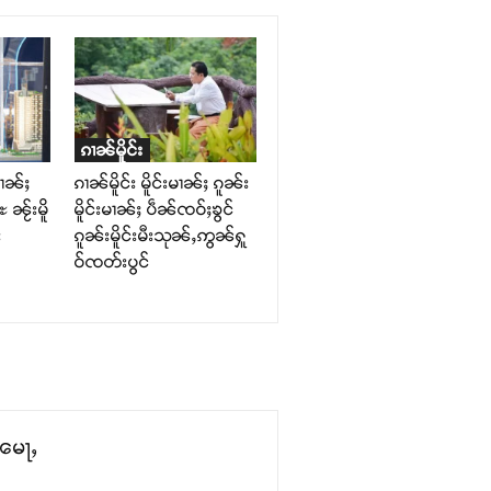
ၵၢၼ်မိူင်း
မၢၼ်ႈ
ၵၢၼ်မိူင်း မိူင်းမၢၼ်ႈ ၵူၼ်း
 ၼႂ်းမိူ
မိူင်းမၢၼ်ႈ ပဵၼ်ၸဝ်ႈၶွင်
ႃး
ၵူၼ်းမိူင်းမီးသုၼ်ႇဢွၼ်ႁူ
ဝ်ၸတ်းပွင်
ႉမေႃႇ