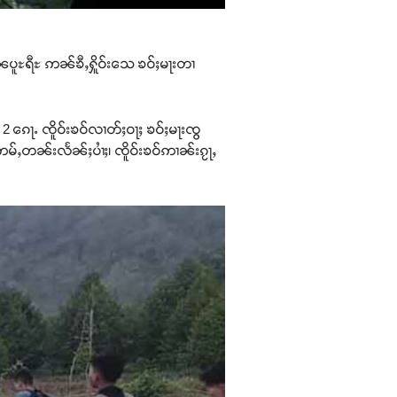
ၼပူႊရီႊ ဢၼ်ၶီႇႁိူဝ်းသေ ၶဝ်ႈမႃးတၢ
 2 ၵေႃႉ ၸိူဝ်းၶဝ်လၢတ်ႈဝႃႈ ၶဝ်ႈမႃးၸွ
 ဢမ်ႇတၼ်းလႅၼ်ႈပၢႆႈ၊ ၸိူဝ်းၶဝ်ဢၢၼ်းၵႂႃႇ