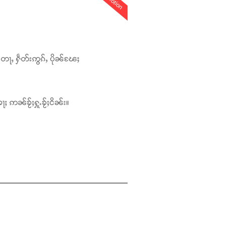
တေႃႇ ႁဵတ်းဢွၵ်ႇ ပိုၼ်ၽႄႈ
ႃႈ ဢၼ်ၶႂ်ႈႁူႉၶႂ်ႈငိၼ်း။