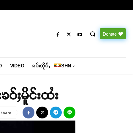
Donate
O
VIDEO
ၵပ်းသိုပ်ႇ
SHN
ၶဝ်ႈမိူင်းထႆး
Share