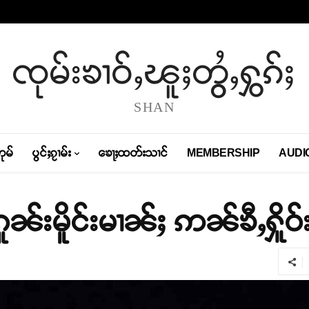
ၸုမ်းၶၢဝ်ႇၽူႈတွႆႇႁွၵ်ႈ
SHAN
တုမ်
ပွင်ႈၵႂၢမ်း
ၶေႃႈထတ်းသၢင်
MEMBERSHIP
AUDI
ၼ်းမိူင်းမၢၼ်ႈ ဢၼ်ၶီႇႁိူဝ်း