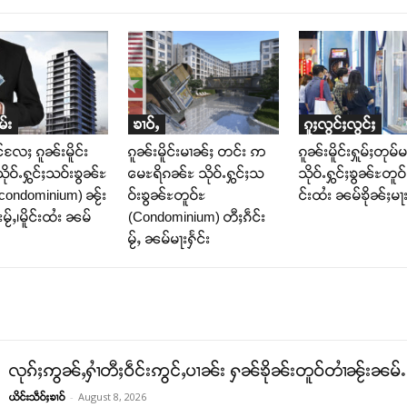
မ်း
ၶၢဝ်ႇ
ၵူႈလွင်ႈလွင်ႈ
်လႄႈ ၵူၼ်းမိူင်း
ၵူၼ်းမိူင်းမၢၼ်ႈ တင်း ဢ
ၵူၼ်းမိူင်းႁူမ်ႈတုမ်
ိုဝ်ႉႁွင်ႈသဝ်းၶွၼ်ႊ
မေႊရိၵၼ်ႊ သိုဝ်ႉႁွင်ႈသ
သိုဝ်ႉႁွင်ႈၶွၼ်ႊတူဝ်ႊ
(condominium) ၼႂ်း
ဝ်းၶွၼ်ႊတူဝ်ႊ
င်းထႆး ၼမ်ၶိုၼ်ႈမ
်းမႂ်ႇ၊မိူင်းထႆး ၼမ်
(Condominium) တီႈၵဵင်း
မႂ်ႇ ၼမ်မႃးႁႅင်း
လုၵ်ႈဢွၼ်ႇႁၢႆတီႈဝဵင်းဢွင်ႇပၢၼ်း ႁၼ်ၶိုၼ်းတူဝ်တၢႆၼႂ်းၼမ်
-
August 8, 2026
ယိင်းသဵဝ်ႈၶၢဝ်