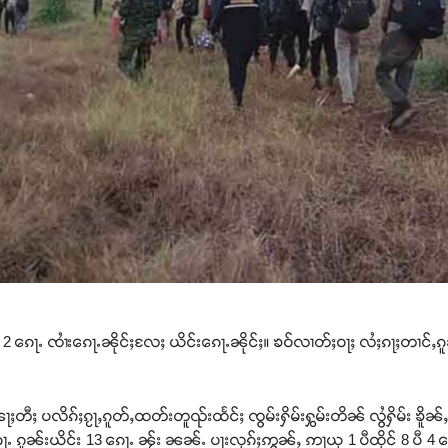
 2 ၵေႃႉ ၸၢႆးၵေႃႉၼိုင်ႈလႄႈ ယိင်းၵေႃႉၼိုင်ႈ။ ၶဝ်လၢတ်ႈဝႃႈ လႆႈၵႃႈတၢင်ႇၵူၼ်
ႈတီႈ ပလိၵ်ႈၵႂႃႇၵူတ်ႇထတ်းတူၺ်းထႅင်ႈ ၸွမ်းႁိမ်းႁွမ်းတိၼ် လွႆႁိမ်း ၶိူၼ
 ၵေႃႉ ၵူၼ်းယိင်း 13 ၵေႃႉ ၼႂ်း ၼၼ်ႉ ပႃးလုၵ်ႈဢွၼ်ႇ ဢႃယု 1 ပီထိုင် 8 ပီ 4 