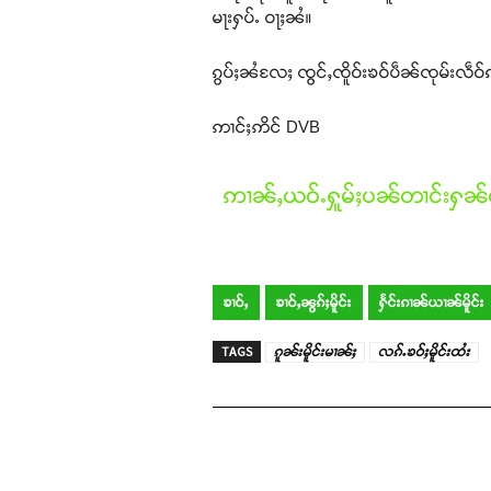
မႃးႁပ်ႉ ဝႃႈၼႆ။
ၵွပ်ႈၼႆလႄႈ ၸွင်ႇၸိူဝ်းၶဝ်ပဵၼ်ၸုမ်းလဵဝ
ဢၢင်ႈဢိင် DVB
ဢၢၼ်ႇယဝ်ႉႁူမ်ႈပၼ်တၢင်းႁၼ်ထ
ၶၢဝ်ႇ
ၶၢဝ်ႇၼွၵ်ႈမိူင်း
ႁႅင်းၵၢၼ်ယၢၼ်မိူင်း
TAGS
ၵူၼ်းမိူင်းမၢၼ်ႈ
လၵ်ႉၶဝ်ႈမိူင်းထႆး