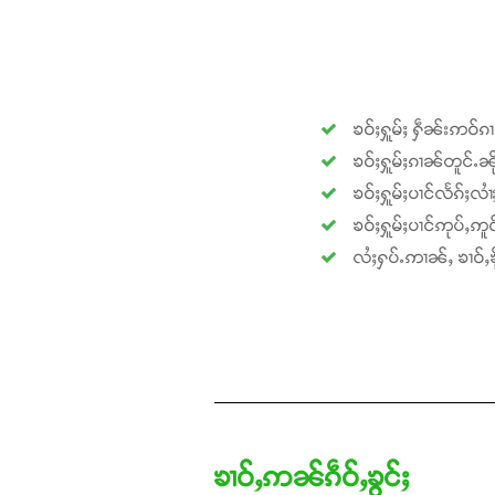
ၶဝ်ႈႁူမ်ႈ ႁဵၼ်းဢဝ်ၵ
ၶဝ်ႈႁူမ်ႈၵၢၼ်တူင်ႉၼို
ၶဝ်ႈႁူမ်ႈပၢင်လႅၵ်ႈလၢ
ၶဝ်ႈႁူမ်ႈပၢင်ဢုပ်ႇဢူဝ
လႆႈႁပ်ႉဢၢၼ်ႇ ၶၢဝ်ႇၶို
ၶၢဝ်ႇဢၼ်ၵဵဝ်ႇၶွင်ႈ