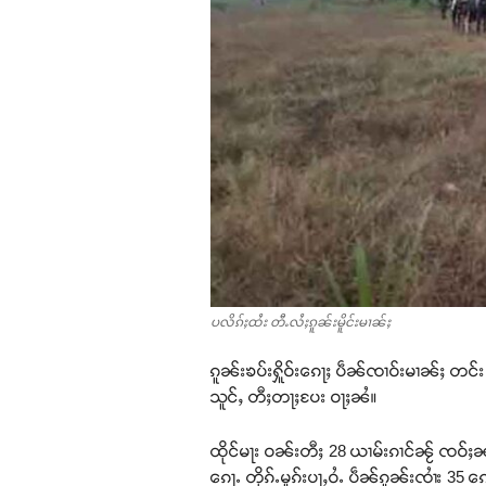
ပလိၵ်ႈထႆး တီႉလႆႈၵူၼ်းမိူင်းမၢၼ်ႈ
ၵူၼ်းၶပ်းႁိူဝ်းၵေႃႈ ပဵၼ်ၸၢဝ်းမၢၼ်ႈ တင်း
သူင်ႇ တီႈတႃႈပႄး ဝႃႈၼႆ။
ထိုင်မႃး ဝၼ်းတီႈ 28 ယၢမ်းၵၢင်ၼႂ် ၸဝ်ႈၼႃ
ၵေႃႉ တိုၵ်ႉမူၵ်းပႃႇဝႆႉ ပဵၼ်ၵူၼ်းၸၢႆး 35