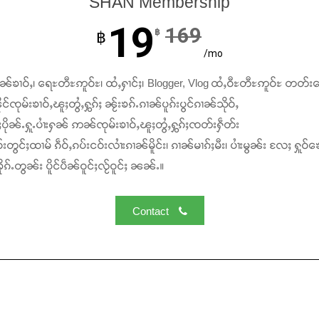
SHAN Membership
19
169
฿
฿
/mo
ၢၼ်ၶၢဝ်ႇ၊ ရေႊတီႊဢူဝ်ႊ၊ ထႆႇႁၢင်ႈ၊ Blogger, Vlog ထႆႇဝီႊတီႊဢူဝ်ႊ တတ်း
င်ၸုမ်းၶၢဝ်ႇၽူႈတွႆႇႁွၵ်ႈ ၼႂ်းၶၵ်ႉၵၢၼ်ပူၵ်းပွင်ၵၢၼ်သိုဝ်ႇ
ႆႈပိုၼ်ႉႁူႉပၢႆးႁၼ် ဢၼ်ၸုမ်းၶၢဝ်ႇၽူႈတွႆႇႁွၵ်ႈၸတ်းႁဵတ်း
်းတွင်ႈထၢမ် ၵဵဝ်ႇၵပ်းငဝ်းလၢႆးၵၢၼ်မိူင်း၊ ၵၢၼ်မၢၵ်ႈမီး၊ ပၢႆးမွၼ်း လႄႈ ႁူဝ်ၶေ
ၵ်ႉတွၼ်း ပိူင်ပဵၼ်ဝူင်ႈလႂ်ဝူင်ႈ ၼၼ်ႉ။
Contact