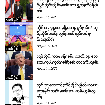
င်ပွင်ၸိုင်ႈသိုၵ်းမၢၼ်ႈသေ ႁွတ်ႈထိုင်မိူင်း
ထႆး
August 6, 2026
ၵၢၼ်မိူင်း
သိုၵ်းဝႃႉ ၵႂႃႇၼႄႇပျီႇတေႃႇ ပွၵ်ႈၵမ်း 2 ဢု
ပ်ႇသိုၵ်းမၢၼ်ႈ လွင်ႈၵၢၼ်ၽွင်းငမ်းႁ
င်းၶေႃထႅင်ႈ
August 4, 2026
ၵၢၼ်မိူင်း
ၸွမ်ၸိုင်ႈဢမေႊရိၵၼ်ႊ လၢတ်ႈဝႃႈ တေ
တႄႇဢုပ်ႇဢူဝ်းၵၼ်ၶိုၼ်း တင်းဢီႊရၼ်ႊ
August 4, 2026
ၵၢၼ်မိူင်း
သူပ်းဝႃႈ​​တေတင်ႈၸိုင်ႈမိူင်းၾႅတ်ႊတရႄႊ
​​ၸႄႈမိူင်းၸၢဝ်းမၢၼ်ႈပႄႇ ဢမ်ႇယွမ်းၽွ
တ်ႈ
August 1, 2026