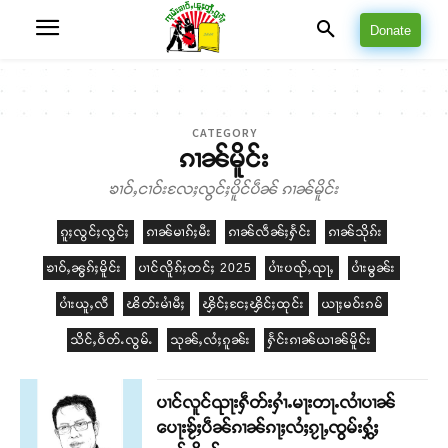
Donate
CATEGORY
ၵၢၼ်မိူင်း
ၶၢဝ်ႇငၢဝ်းလႄႈလွင်ႈပိူင်ပဵၼ် ၵၢၼ်မိူင်း
ၵူႈလွင်ႈလွင်ႈ
ၵၢၼ်မၢၵ်ႈမီး
ၵၢၼ်လဵၼ်ႈႁႅင်း
ၵၢၼ်သိုၵ်း
ၶၢဝ်ႇၼွၵ်ႈမိူင်း
ပၢင်လိူၵ်ႈတင်ႈ 2025
ပၢႆးပၺ်ႇၺႃႇ
ပၢႆးမွၼ်း
ပၢႆးယူႇလီ
ၽိတ်းမၢႆမီႈ
ၾိင်ႈငႄႈၾိင်ႈထုင်း
ယႃႈမဝ်းၵမ်
သိင်ႇဝႅတ်ႉလွမ်ႉ
သုၼ်ႇလႆႈၵူၼ်း
ႁႅင်းၵၢၼ်ယၢၼ်မိူင်း
ပၢင်လူင်ၺႃးႁဵတ်းႁၢႆႉမႃးတႃႉလၢႆပၢၼ် ​​
ပေႃးၶႂ်ႈပဵၼ်ၵၢၼ်ၵႃႈလႆႈၵႂႃႇၸွမ်းႁွႆႈ