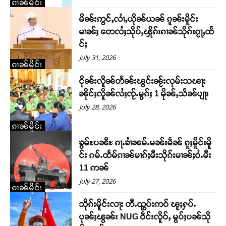
ၵၢၼ်မိူင်း
မိၼ်းဢွင်ႇလၢႆႇယိုၼ်ယၼ် ၵူၼ်းမိူင်း
မၢၼ်ႈ တေလႆႈသိုပ်ႇၾိုၵ်းၵၢၼ်သိုၵ်းၵႂႃႇထႅ
င်ႈ
July 31, 2026
ၵၢၼ်မိူင်း
ငိုၼ်းလိူၼ်တႅၼ်းၽွင်းၼႂ်းလုမ်းသၽႃး
ၼိုင်ႈလိူၼ်လႆႈၸႂ်ႉမွၵ်ႈ 1 မိုၼ်ႇသႅၼ်ပျႃး
July 28, 2026
ၵၢၼ်မိူင်း
ၶွမ်ႊပၼီႊ ၵႃႉၶၢႆၼမ်ႉမၼ်းမဵၼ် ၵူႈမိူင်းမိူ
င်း ၵမ်ႉထႅမ်ၵၢၼ်မၢၵ်ႈမီးသိုၵ်းမၢၼ်ႈဝႆႉမီး
11 ဢၼ်
July 27, 2026
Support SHAN
ၵၢၼ်မိူင်း
သိုၵ်းမိူင်းလႃး တီႉၺွပ်းဢဝ် ၽူႈႁပ်ႉ
တႃႇႁႂ်ႈသဵင်ၵၢင်ၸႂ်ၵူၼ်းမိူင်း ၵူႈတီႈၵူႈလႅၼ်ပေႃးတေၸွ
ပုၼ်ႈၽွၼ်း NUG ဝဵင်းလိူဝ်ႇ မွပ်ႈပၼ်သို
တ်ႇ တူဝ်ႈလုမ်ႈၾႃႉၼၼ်ႉ ၶဝ်ႈႁူမ်ႈၵမ်ႉထႅမ် ၸုမ်းၶၢ