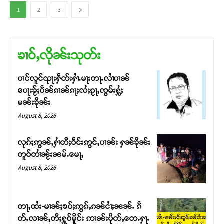
1
2
3
ၶၢဝ်ႇလိုၼ်းသုတ်း
ပၢင်လူင်ၺႃးႁဵတ်းႁၢႆႉမႃးတႃႉလၢႆပၢၼ် ​​
ပေႃးၶႂ်ႈပဵၼ်ၵၢၼ်ၵႃႈလႆႈၵႂႃႇၸွမ်းႁွႆႈ
မၼ်းၶိုၼ်း
August 8, 2026
လုၵ်ႈဢွၼ်ႇႁၢႆတီႈဝဵင်းဢွင်ႇပၢၼ်း ႁၼ်ၶိုၼ်း
တူဝ်တၢႆၼႂ်းၼမ်ႉမေႃႇ
August 8, 2026
တႃႇထႆး-မၢၼ်ႈၶဝ်ႈဢွၵ်ႇၵၼ်ငၢႆႈၼၼ်ႉ ၵဵ
တ်ႉလၢၼ်ႇတီႈႁူဝ်မိူင်း ဢၢၼ်းပိုတ်ႇတေႉႁႃႉ