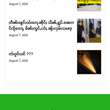
August 7, 2026
တႅၼ်းၽွင်းထႆးၵေႃႉၼိုင်ႈ သႅၼ်ႇႁွင်ႉၼႄၵၢ
င်ၸႂ်တေႃႇ မိၼ်းဢွင်ႇလၢႆႇ ၼႂ်းလုမ်းသၽႃး
August 7, 2026
တႆးၵူဝ်သင် ???
August 7, 2026