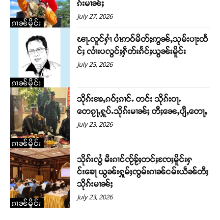
ၵ်းမၢၼ်ႈ
ဝ်ႇၽူႈတွႆႇႁွၵ်ႈ လႆႈယူႇၶႃႈဢေႃႈ။
July 27, 2026
ၵၢၼ်မိူင်း
Donate Now
ၽႃႉလူင်ႁၢႆ ပၢႆဢဝ်မိတ်ႈဢွၼ်ႇသုမ်းပႃးထႅ
င်ႈ လၢႆးပလွင်ႈႁဵတ်းၵႅင်ႈယွၼ်းမိူင်း
July 25, 2026
ၵၢၼ်မိူင်း
သိုၵ်းၶႄႇၵဝ်ႈၵၢင်ႉ တင်း သိုၵ်းဝႃႉ
တေၵႂႃႇႁူပ်ႉသိုၵ်းမၢၼ်ႈ တီႈၼေႇပျီႇတေႃႇ
July 23, 2026
ၵၢၼ်မိူင်း
သိုၵ်းလွႆ မီးၵၢင်ၸႂ်ၶႂ်ႈတင်ႈၸႄႈမိူင်းႁ
င်းၶေႃ ယွၼ်းႁူမ်ႈၸွမ်းၵၢၼ်ငမ်းယဵၼ်တီႈ
သိုၵ်းမၢၼ်ႈ
July 23, 2026
ၵၢၼ်မိူင်း