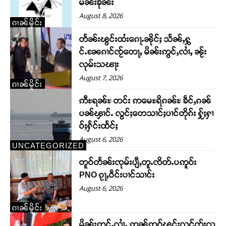
မၼ်းၶိုၼ်း
August 8, 2026
ၵၢၼ်မိူင်း
တႅၼ်းၽွင်းထႆးၵေႃႉၼိုင်ႈ သႅၼ်ႇႁွ
င်ႉၼႄၵၢင်ၸႂ်တေႃႇ မိၼ်းဢွင်ႇလၢႆႇ ၼႂ်း
လုမ်းသၽႃး
August 7, 2026
ၵၢၼ်မိူင်း
ဢီႊရၼ်ႊ တင်း ဢမေႊရိၵၼ်ႊ ၶဵင်ႇၵၼ်
ပၼ်ၾၢင်ႉ လွင်ႈတေသၢင်ႈပၢင်တိုၵ်း ႁႂ်ႈႁၢ
ဝ်ႈႁႅင်းထႅင်ႈ
August 6, 2026
UNCATEGORIZED
တူဝ်တႅၼ်းၸုမ်းပျီႇတူႉၸိတ်ႉပဢူဝ်း
PNO ၵႂႃႇဝဵင်းပၢင်သၢင်း
August 6, 2026
ၵၢၼ်မိူင်း
မိၼ်းဢွင်ႇလၢႆႇ ဢွၼ်ဢဝ်ၽွင်းလူင်တႂ်ႈလူ