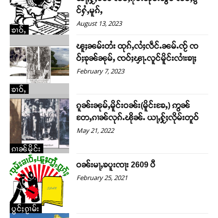
င်ႁႆႇမူၵ်ႇ
August 13, 2023
ၶၢဝ်ႇ
ၽူႈၼမ်းတႆး ထုၵ်ႇလႆႈလဵင်ႉၼမ်ႉၸႂ် ၸ
ဝ်ႈၶုၼ်ၼုမ်ႇ ၸဝ်ႈၾႃႉလူင်မိူင်းလၢႆးၶႃႈ
February 7, 2023
ၶၢဝ်ႇ
ၵူၼ်းၼုမ်ႇမိူင်းဝၼ်း(မိူင်းၶႄႇ) ဢွၼ်
တႄႇၵၢၼ်လုၵ်ႉၽိုၼ်ႉ ယႃႇႁႂ်ႈလိုမ်းတူဝ်
Support SHAN
May 21, 2022
တႃႇႁႂ်ႈသဵင်ၵၢင်ၸႂ်ၵူၼ်းမိူင်း ၵူႈတီႈၵူႈလႅၼ်ပေႃးတေၸွ
ၵၢၼ်မိူင်း
တ်ႇ တူဝ်ႈလုမ်ႈၾႃႉၼၼ်ႉ ၶဝ်ႈႁူမ်ႈၵမ်ႉထႅမ် ၸုမ်းၶၢ
ဝၼ်းမႃႇၶပူးၸႃး 2609 ပီ
ဝ်ႇၽူႈတွႆႇႁွၵ်ႈ လႆႈယူႇၶႃႈဢေႃႈ။
February 25, 2021
Donate Now
ပွင်ႈၵႂၢမ်း