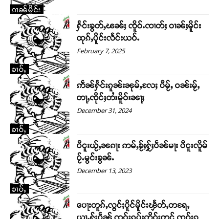
ၵၢၼ်မိူင်း
ႁႅင်းၶွတ်ႇၽၼ်ႈ ၸိူဝ်ႉၸၢတ်ႈ ဝၢၼ်ႈမိူင်း
ထုၵ်ႇပိူင်းလႅင်းယဝ်ႉ
February 7, 2025
ၶၢဝ်ႇ
ဢဵၼ်ႁႅင်းၵူၼ်းၼုမ်ႇလႄႈ ပီမႂ်ႇ ဝၼ်းမႂ်ႇ
တႃႇၸိုင်ႈတႆးမိူဝ်းၼႃႈ
December 31, 2024
ၶၢဝ်ႇ
ပီငူးယႂ်ႇၼၵႃး ဢမ်ႇၶႂ်ႈႁႂ်ႈပဵၼ်မႃး ပီငူးလိူမ်
ပႂ်ႉမွင်းၶွၼ်ႉ
December 13, 2023
ၶၢဝ်ႇ
ပေႃးတူၵ်ႇလွင်ႈပိူင်မိူင်းၾႅတ်ႇတရႄႇ
ယႃႇႁႂ်ႈပဵၼ် ၸဝ်ႈၵုပ်းတိုဝ်းတွင် ၸဝ်ႈၵွ