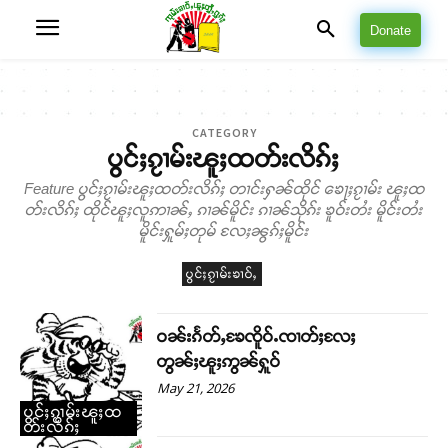
Donate
CATEGORY
ပွင်ႈၵႂၢမ်းၽူႈထတ်းလိၵ်ႈ
Feature ပွင်ႈၵႂၢမ်းၽူႈထတ်းလိၵ်ႈ တၢင်းႁၼ်ထိုင် ၶေႃႈၵႂၢမ်း ၽူႈထ
တ်းလိၵ်ႈ ထိုင်ၽူႈလူဢၢၼ်ႇ ၵၢၼ်မိူင်း ၵၢၼ်သိုၵ်း ၶူဝ်းတႆး မိူင်းတႆး
မိူင်းႁူမ်ႈတုမ် လႄႈၼွၵ်ႈမိူင်း
ပွင်ႈၵႂၢမ်းၶၢဝ်ႇ
ဝၼ်းၵႅတ်ႇၶႄၸိူဝ်ႉၸၢတ်ႈလႄႈ
တွၼ်ႈၽူႈဢွၼ်ႁူဝ်
May 21, 2026
ပွင်ႈၵႂၢမ်းၽူႈထ
တ်းလိၵ်ႈ