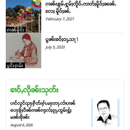
ၵၢၼ်ၽွမ်ႉႁူမ်ႈၸိူဝ်ႉၸၢတ်ႈမိူဝ်ႈၼၼ်ႉ
လႄႈ မိူဝ်ႈၼႆႉ
February 7, 2021
ၵၢၼ်မိူင်း
ပွၼ်းၶဝ်ႈဝႃႇသႃ !
July 5, 2020
ပွင်ႈၵႂၢမ်း
ၶၢဝ်ႇလိုၼ်းသုတ်း
ပၢင်လူင်ၺႃးႁဵတ်းႁၢႆႉမႃးတႃႉလၢႆပၢၼ် ​​
ပေႃးၶႂ်ႈပဵၼ်ၵၢၼ်ၵႃႈလႆႈၵႂႃႇၸွမ်းႁွႆႈ
မၼ်းၶိုၼ်း
August 8, 2026