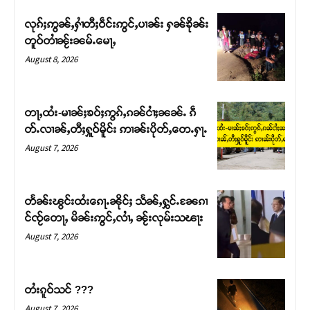
လုၵ်ႈဢွၼ်ႇႁၢႆတီႈဝဵင်းဢွင်ႇပၢၼ်း ႁၼ်ၶိုၼ်း
တူဝ်တၢႆၼႂ်းၼမ်ႉမေႃႇ
August 8, 2026
တႃႇထႆး-မၢၼ်ႈၶဝ်ႈဢွၵ်ႇၵၼ်ငၢႆႈၼၼ်ႉ ၵဵ
တ်ႉလၢၼ်ႇတီႈႁူဝ်မိူင်း ဢၢၼ်းပိုတ်ႇတေႉႁႃႉ
August 7, 2026
တႅၼ်းၽွင်းထႆးၵေႃႉၼိုင်ႈ သႅၼ်ႇႁွင်ႉၼႄၵၢ
င်ၸႂ်တေႃႇ မိၼ်းဢွင်ႇလၢႆႇ ၼႂ်းလုမ်းသၽႃး
August 7, 2026
တႆးၵူဝ်သင် ???
August 7, 2026