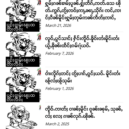
ႁူမ်ႈၵၼ်ၶၢမ်ႈပူၼ်ႉႁွႆးတႅၵ်ႇၸတ်ႉသေ ၽို
တ်ႉဢွၵ်ႇတႂ်ႈၸဝ်ႈဢႃႇၼႃႇသိုၵ်း ၸင်ႇၸၢ
င်ႈပဵၼ်မိူင်းႁူမ်ႈတုမ်ဢၼ်ၸႅတ်ႈၸၢင်ႇ
ပွင်ႈၵႂၢမ်းၽူႈထ
March 21, 2026
တ်းလိၵ်ႈ
လူဝ်ႇပွင်သၢင်ႈ ႁႅင်းၸိူဝ်ႉၶိူဝ်းတႆးမိူင်းတႆး
ယႂ်ႇၶိုၼ်းထႅင်ႈၵမ်း႞ယဝ်ႉ
February 7, 2026
ပွင်ႈၵႂၢမ်းၽူႈထ
တ်းလိၵ်ႈ
ဝၢႆးလိူၵ်ႈတင်ႈ တႂ်ႈပၢၵ်ႇၵွင်ႈယဝ်ႉ မိူင်းတႆး
ၽႂ်လႆႈၽႂ်သုမ်း
February 1, 2026
ပွင်ႈၵႂၢမ်းၽူႈထ
တ်းလိၵ်ႈ
ၸိူဝ်ႉၸၢတ်ႈ ဝၢၼ်ႈမိူင်း ၵူၼ်းၼုမ်ႇ သုၼ်ႇ
လႆႈ လႄႈ ၵၢၼ်လုၵ်ႉၽိုၼ်ႉ
March 2, 2025