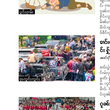
ၽွင်းၶ
င်း (
ၵူၼ်းၸိူဝ်းဢ
ပွင်ႈၵႂၢမ်း
ႁႅင်းလ
မႅၼ်ႈၸ
မီးဝႆႉ
ဝ်ၶိင်
ၶၢဝ်
င်း 
ၼၢင်းငိ
ၶၢဝ်းပ
င်းမႆႈ
မူတ်း 
ၵူႈလွင်ႈလွင်ႈ
မ်ႉ လူင်
မီးဝႆ
င်းၵူၼ်
ၵူၼ်