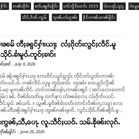
ႁႅင်း
ၵၢၼ်သိုၵ်း
ၶၢဝ်ႇၼွၵ်ႈမိူင်း
ပၢင်လိူၵ်ႈတင်ႈ 2025
ပၢႆးပၺ်ႇၺႃႇ
ပၢႆးမွ
သိင်ႇဝႅတ်ႉလွမ်ႉ
သုၼ်ႇလႆႈၵူၼ်း
ႁႅင်းၵၢၼ်ယၢၼ်မိူင်း
ႆၼမ် တီႈၼွင်ႁၢႆးယႃႈ လႆႈၵိုတ်းလွင်ႈလဵင်ႉမူ
ိုဝ်ႉၶၢႆမူဝႆႉၸူဝ်ႈၶၢဝ်း
-
July 9, 2026
ဝ်ႈၶၢဝ်
မ် ၼႂ်းၼွင်ႁၢႆးယႃႈ ၸႄႈဝဵင်းယွင်ႁူၺ်ႈ ၸိုင်ႈတႆးပွတ်းၸၢၼ်း
်းယင်ႉဝႆႉ ၵၢၼ်လဵင်ႉလူမူ ၸူဝ်ႈၶၢဝ်း ဝႃႈၼႆ။ တႄႇႁူဝ်လိူၼ်
ႉမႃး မူဢၼ်လဵင်ႉ တၢင်းဝၢၼ်ႈၾၢႆႇၸၢၼ်းၼွင် ( အင်းလေးတောင်
မ်း) ၼႆႉ ပဵၼ်ၶႆႈဝတ်းမူ (ဝက်နာ) တၢႆၼမ်လႄႈ လႆႈၵိုတ်းယင်ႉ
ႆယဝ်ႉ ။ ယွၼ်ႉမူပဵၼ်ၶႆႈဝတ်း(တၢင်းပဵၼ်ၵႃႇလမူ) လႄႈ
ိုၼ်ႉတီႈၼႂ်းၼွင်ႁၢႆးယႃႈ ဢွၼ်ၵၼ်ၾၢင်ႉ လွင်ႈသိုဝ်ႉၵိၼ်ၼိူဝ်ႉမူ...
းဢွၼ်ႇသီႇပေႃႉ လူႉသဵင်ႈယဝ်ႉ သမ်ႉၶိုၼ်းလုၵ်ႉ
-
June 26, 2026
ိုၼ်ႈမိူင်း