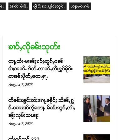
ၼ်း
ၽိတ်းမၢႆမီႈ
ၾိင်ႈငႄႈၾိင်ႈထုင်း
ယႃႈမဝ်းၵမ်
ၶၢဝ်ႇလိုၼ်းသုတ်း
တႃႇထႆး-မၢၼ်ႈၶဝ်ႈဢွၵ်ႇၵၼ်
ငၢႆႈၼၼ်ႉ ၵဵတ်ႉလၢၼ်ႇတီႈႁူဝ်မိူင်း
ဢၢၼ်းပိုတ်ႇတေႉႁႃႉ
August 7, 2026
တႅၼ်းၽွင်းထႆးၵေႃႉၼိုင်ႈ သႅၼ်ႇႁွ
င်ႉၼႄၵၢင်ၸႂ်တေႃႇ မိၼ်းဢွင်ႇလၢႆႇ
ၼႂ်းလုမ်းသၽႃး
August 7, 2026
တႆးၵူဝ်သင် ???