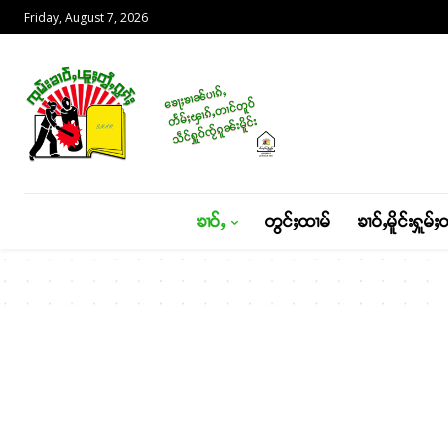
Friday, August 7, 2026
ၶၢဝ်ႇ
တွင်ႈထၢမ်
ၶၢဝ်ႇမိူင်းႁူမ်ႈ