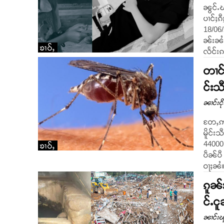
ၼွင်ႉ
ပၢင်ႈၵ
18/06/2
ၼ်းၼႆႉ
ၶၢဝ်ႇ
လႅင်းၵ
တၢင်
င်းသ
ၼၢင်းငိ
တႄႇဢဝ်
မိူင်း
44000 
ၶၢဝ်ႇ
ပဵၼ်ပီ
ၵူၼ်
င်ႉင
ၼၢင်းၽ