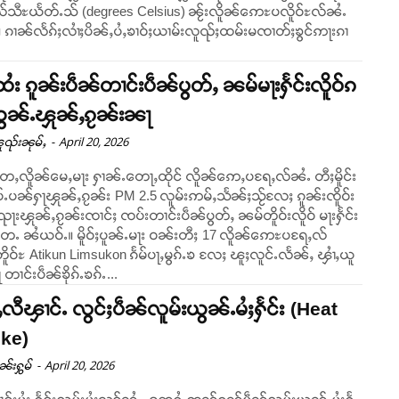
သီႊယႅတ်ႉသ် (degrees Celsius) ၼႂ်းလိူၼ်ဢေႊပလိူဝ်ႊလ်ၼႆႉ
ၶွင်ဢႃးၵၢ
်းထႆး ၵူၼ်းပဵၼ်တၢင်းပဵၼ်ပွတ်ႇ ၼမ်မႃးႁႅင်းလိူဝ်ၵ
ယွၼ်ႉၾုၼ်ႇၵႂၼ်းၼႃ
-
April 20, 2026
ူၺ်းၼုမ်ႇ
ႄႇလိူၼ်မေႇမႃး ႁၢၼ်ႉတေႃႇထိုင် လိူၼ်ဢေႇပရႄႇလ်ၼႆႉ တီႈမိူင်း
ူပ်ႉပၼ်ႁႃၾုၼ်ႇၵႂၼ်း PM 2.5 လူမ်းဢမ်ႇသႅၼ်ႈသႂ်လႄႈ ၵူၼ်းၸိူဝ်း
ႃးၾုၼ်ႇၵႂၼ်းၸၢင်ႈ ၸပ်းတၢင်းပဵၼ်ပွတ်ႇ ၼမ်တိူဝ်းလိူဝ် မႃးႁႅင်း
ူဝ်ႈပူၼ်ႉမႃး ဝၼ်းတီႈ 17 လိူၼ်ဢေႊပရႄႇလ်
ိူဝ်ႊ Atikun Limsukon ၵႅမ်ပႃႇမွၵ်ႉၶ လႄႈ ၽူႈလူင်ႉလႅၼ်ႇ ၾၢႆႇယူ
တၢင်းပဵၼ်ၶိုၵ်ႉၶၵ်ႉ...
ႇလီၾၢင်ႉ လွင်ႈပဵၼ်လူမ်းယွၼ်ႉမႆႈႁႅင်း (Heat
oke)
-
April 20, 2026
ုၼ်းႁွမ်