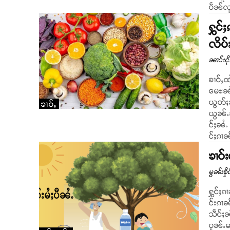
ပဵၼ်လု
ႁွင်
လိပ်
ၼၢင်းငိ
ၶၢဝ်ႇထ
မေႊၼႆႉ
ယွတ်ႈ
ၶၢဝ်ႇ
ယွၼ်ႉ
င်ႈၼႆႉ
င်ႈၵၢၼ
ၶၢဝ်း
မွၼ်းၶိူဝ
ႁွင်ႈၵ
င်းၵၢ
သဵင်ႈၼ
ပူၼ်ႉ