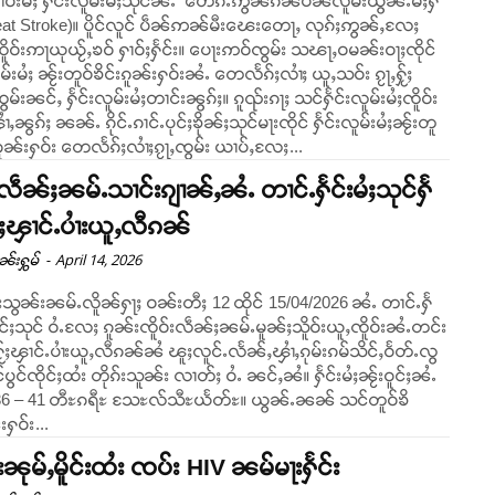
ၢဝ်းမႆႈ ႁႅင်းလူမ်းမႆႈသုင်ၼႆႉ တေၵႆႉဢွၼ်ၵၼ်ပဵၼ်လူမ်းယွၼ်ႉမႆႈႁႅ
Heat Stroke)။ ပိူင်လူင် ပဵၼ်ဢၼ်မီးၽေးတေႃႇ လုၵ်ႈဢွၼ်ႇလႄႈ
ႃယုယႂ်ႇၶဝ် ႁၢဝ်ႈႁႅင်း။ ပေႃးဢဝ်ၸွမ်း သၽႃႇဝမၼ်းဝႃႈၸိုင်
ူမ်းမႆႈ ၼႂ်းတူဝ်ၶိင်းၵူၼ်းႁဝ်းၼႆႉ တေလႅၵ်ႈလၢႆႈ ယူႇသဝ်း ၵႂႃႇႁႂ်ႈ
ွမ်းၼင်ႇ ႁႅင်းလူမ်းမႆႈတၢင်းၼွၵ်ႈ။ ၵူၺ်းၵႃႈ သင်ႁႅင်းလူမ်းမႆႈၸိူဝ်း
ၾၢႆႇၼွၵ်ႈ ၼၼ်ႉ ၵိုင်ႉၵၢင်ႉပုင်ႈၶိုၼ်ႈသုင်မႃးၸိုင် ႁႅင်းလူမ်းမႆႈၼႂ်းတူ
းၵူၼ်းႁဝ်း တေလႅၵ်ႈလၢႆႈၵႂႃႇၸွမ်း ယၢပ်ႇလႄႈ...
းလဵၼ်ႈၼမ်ႉသၢင်းၵျၢၼ်ႇၼႆႉ တၢင်ႉႁႅင်းမႆႈသုင်ႁႅ
ႁႂ်ႈၾၢင်ႉပၢႆးယူႇလီၵၼ်
-
April 14, 2026
ုၼ်းႁွမ်
ွႆးသွၼ်းၼမ်ႉလိူၼ်ႁႃႈ ဝၼ်းတီႈ 12 ထိုင် 15/04/2026 ၼႆႉ တၢင်ႉႁႅ
ပုင်ႈသုင် ဝႆႉလႄႈ ၵူၼ်းၸိူဝ်းလဵၼ်ႈၼမ်ႉမူၼ်ႈသိူဝ်းယူႇၸိူဝ်းၼႆႉတင်း
ႁႂ်ႈၾၢင်ႉပၢႆးယူႇလီၵၼ်ၼႆ ၽူႈလူင်ႉလႅၼ်ႇၾၢႆႇၵုမ်းၵမ်သိင်ႇဝႅတ်ႉလွ
ပွင်ၸိုင်ႈထႆး တိုၵ်းသူၼ်း လၢတ်ႈ ဝႆႉ ၼင်ႇၼႆ။ ႁႅင်းမႆႈၼႂ်းဝူင်ႈၼႆႉ
ႉ 36 – 41 တီႊၵရီႊ သႄႊလ်သီႊယႅတ်ႊ။ ယွၼ်ႉၼၼ် သင်တူဝ်ၶိ
းႁဝ်း...
းၼုမ်ႇမိူင်းထႆး ၸပ်း HIV ၼမ်မႃးႁႅင်း