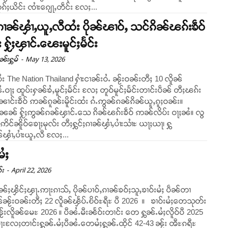
ၵ်ႈယိင်း ၸၢႆးၵျေႃႇတဵင်း လႄႈ...
ႈၵၢၼ်ၾၢႆႇယူႇလီထႆး ပိုၼ်ၽၢဝ်ႇ သင်ၵိၼ်ၽၵ်းၶဵဝ်
း ႁႂ်ႈၾၢင်ႉၽေးမူင်ႈမႅင်း
-
May 13, 2026
ုၼ်းႁွမ်
ႆး The Nation Thailand ႁၢႆးငၢၼ်းဝႆႉ ၼႂ်းဝၼ်းတီႈ 10 လိူၼ်
ဝႃႈ ထူပ်းႁၼ်ၶႆႇမူင်ႈမႅင်း လႄႈ တူဝ်မူင်ႈမႅင်းတၢင်းပဵၼ် တီႈၽၵ်း
ၼၢင်းၶဵဝ် ဢၼ်ၵူၼ်းမိူင်းထႆး ၵႆႉဢွၼ်ၵၼ်ၵိၼ်ယူႇၵူႈဝၼ်း။
ၼၼ် ႁႂ်ႈဢွၼ်ၵၼ်ၾၢင်ႉသေ ၵိၼ်ၽၵ်းၶဵဝ် ဢၼ်လိပ်း ဝႃႈၼႆ။ လွ
 ဢိင်ၼိူဝ်ၶေႃႈမုလ်း တီႈႁွင်ႈၵၢၼ်ၾၢႆႇပၢႆးသၢႆႊ ယႃႈယႃ၊ ႁွ
်ၾၢႆႇပၢႆးယူႇလီ လႄႈ...
မႆႈ
-
April 22, 2026
်း
ၢၼ်ႈၾိင်ႈၾႃႉဢႃးၵၢသ်ႇ ပိုၼ်ပၢဝ်ႇၵၢၼ်ၶဝ်ႈသူႇၶၢဝ်းမႆႈ ပဵၼ်တၢ
ၼ်ၼႂ်းဝၼ်းတီႈ 22 လိူၼ်ၾႅပ်ႉၿိဝ်ႊရီႊ ပီ 2026 ။ ၶၢဝ်းမႆႈတေသုတ်း
ႂ်းလိူၼ်မေႊ 2026 ။ ပီၼႆႉမီးၼႅဝ်းတၢင်း တေ ႁွၼ်ႉမႆႈလိူဝ်ပီ 2025
မႃးလႄႈတၢင်းႁွၼ်ႉမႆႈပီၼႆႉတေမႆႈႁွၼ်ႉထိုင် 42-43 ၼႂ်း ၻီႊၵရီႊ