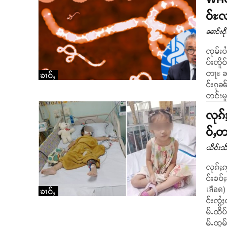
ဝ်ႊလ
ၼၢင်းငိ
ၸုမ်း
ပ်းၸိူ
တႃႊ ၼႂ
ၶၢဝ်ႇ
င်းၵု
တင်းမူ
လုၵ်
ဝ်ႇတ
ယိင်းသဵ
လုၵ်ႈဢ
င်းၶဝ်
เลือด
ၶၢဝ်ႇ
င်းၸွႆႈထႅမ်ငိ
မ်ႉထိပ
မ်ႉထူမ