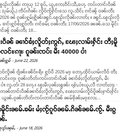
ၽူၺ်းလိုၼ်း ဢႃယု 12 ၶူပ်ႇ ယူႇၸႄႈဝဵင်းသီႇပေႃႉ ၸပ်းတၢင်းပဵၼ်
ီႈ (ပုမ်ယႂ်ႇ) ၸဵပ်းၵႅၼ်း လိူဝ်ၸႂ်ႁႅင်းသေ လူႉသဵင်ႈ ၵၢင်ၼႂ် ဝၼ်းတီႈ
026 ၼႆ ၵူၼ်းႁူမ်ႈႁိူၼ်းၼွင်ႉၽူၺ်းလိုၼ်းလၢတ်ႈ ။ ၼွင်ႉၽူၺ်းလို
 ၶၢင်းႁူဝ်ၶႆႈႁူဝ်ၸီး ၵၢင်ၶမ်ႈ ဝၼ်းတီႈ 17/06/2026 ၼၼ်ႉသေ မိူင်း
ၢင်ၼႂ် ဝၼ်းတီႈ 18...
းပဵၼ် ၼၢဝ်ၶႆႈလိူတ်ႈဢွၵ်ႇ ၽႄႈလၢမ်းႁႅင်း တီႈမိူ
ီလင်ႊၵႃႊ ၵူၼ်းၸပ်း မီး 40000 ပၢႆ
-
June 22, 2026
ုၼ်းႁွမ်
လိူၼ် ၵျႅၼ်ႊၼိဝ်ႊရီႊ ႁူဝ်ပီ 2026 မႃး တေႃႇထိုင်ယၢမ်းလဵဝ် တီႈ
သီလင်ႊၵႃႊ ၵူၼ်းတိတ်းၸပ်းတၢင်းပဵၼ် ၼၢဝ်ၶႆႈလိူတ်ႈဢွၵ်ႇ မီး
ပၢႆ၊ လူႉတၢႆ 28 ၵေႃႉ။ ၽူႈမီးပုၼ်ႈၽွၼ်း ၾၢႆႇပၢႆးယူႇလီ လၢတ်ႈဝႃႈ -
 ဢၼ်တၢင်းပဵၼ်ၼၢဝ်ၶႆႈလိူတ်ႈဢွၵ်ႇ ၽႄႈလၢမ်းလိူဝ်ပိူၼ်ႈႁၢဝ်ႈႁႅင်း
ဝႃႈၼႆ။ ယွၼ်ႉၵူၼ်းတိတ်းၸပ်းတၢင်းပဵၼ် ၼမ်ၶိုၼ်ႈမႃးလႄႈ...
းမိူင်းၼမ်ႉၶမ်း မႆႈၸႂ်ၵူဝ်ၼမ်ႉၵိၼ်ၼမ်ႉၸႂ်ႉ မီးၵွ
ူၼ်ႉ
-
June 18, 2026
ူၺ်းၼုမ်ႇ