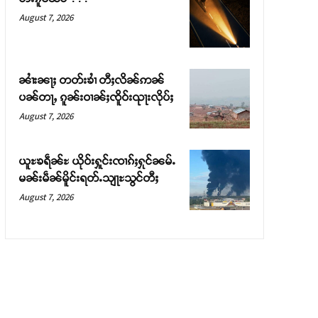
August 7, 2026
ၼၢႆးၼႃႈ တတ်းၶၢႆ တီႈလိၼ်ဢၼ်
ပၼ်တႃႇ ၵူၼ်းဝၢၼ်ႈၸိူဝ်းၺႃးလိုပ်ႈ
August 7, 2026
ယူႊၶရဵၼ်ႊ ယိုဝ်းႁူင်းၸၢၵ်ႈႁုင်ၼမ်ႉ
မၼ်းမဵၼ်မိူင်းရတ်ႉသျႃႊသွင်တီႈ
August 7, 2026