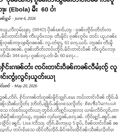
ႃႊ (Ebola) မီး 60 ပၢႆ
-
June 6, 2026
ုၼ်းႁွမ်
ပၢႆးယူႇလီလုမ်ႈၾႃႉ (WHO) ပိုၼ်ၽၢဝ်ႇဝႃႈ - ၵူၼ်းၸိူဝ်းတိတ်းၸ
ဝ်ႉမႅင်းတၢင်းပဵၼ် ဢီႊပူဝ်ႊလႃႊ တီႈမိူင်း ၵုၼ်ႊၵူဝ်ႊ တင်း ယူႇၵၼ်ႊ
်းၵုၼ်ဢႃႊၾရိၵၼၼ်ႉ လူႉတၢႆၵႂႃႇ 61 ၵေႃႉယဝ်ႉ ဝႃႈၼႆ။ တီႈမိူ
ၼ်ႊၵူဝ်ႊၼၼ်ႉ ၵူၼ်းတိတ်းၸပ်းၸိူဝ်ႉမႅင်းတၢင်းပဵၼ် ဢီႊပူဝ်ႊလႃႊ
တ်းမီး 344 ၵေႃႉ၊ ၵူၼ်းလူႉတၢႆ မီး 60 ၵေႃႉ၊...
ႈႁႅင်းၵၢၼ်တႆး ၸပ်းတၢင်းပဵၼ်ဢၼ်လီမႆႈၸႂ် လူ
ၢင်းၸွႆႈလွင်ႈယူတ်းယႃ
-
May 20, 2026
ဝ်ႈၶၢဝ်
ွၼ်ႇလဵၵ်ႉ ႁႅင်းၵၢၼ်တႆးၵူၼ်းမိူင်းၵျွၵ်ႉမႄး ၸပ်းတၢင်းပဵၼ် ၸိူဝ်ႉမႅ
ႈၼႂ်းသဵၼ်ႈလိူတ်ႈ (တိတ်ႇၶျိူဝ်ႉၼႂ်းၵသႄလိူတ်ႈ- ติดเชื้อในกระแส
) သေ လႆႈၶဝ်ႈယူတ်းယႃ တူဝ်ဝႆႉတီႈႁူင်းယႃလႄႈ ယၢမ်းလဵဝ်လူဝ်ႇတၢ
ုၼ်းတွင်းယူႇ ဝႃႈၼႆ။ လုၵ်ႈဢွၼ်ႇၵေႃႉၼႆႉ ၸိုဝ်ႈႁွင်ႉၼွင်ႉၼ
်း(ႁိုဝ်) ၼွင်ႉ Lisa /လီသႃႉ တိုၵ်ႉမီးဢႃယု 5 ၶူပ်ႇ ပဵၼ်တၢင်းပဵၼ် ၼ
်ႈပွတ်ႇ၊ တပ်းၵႂ်ႈသေ ထိုင်တီႈၸိူဝ်ႉမႅင်းၶဝ်ႈထိုင်ၼႂ်းသဵၼ်ႈလိူတ်ႈ။