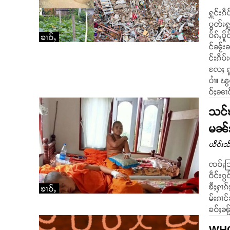
ႁူင်းၵ
ပွတ်းႁ
ပႅၵ်ႇပိ
ၶၢဝ်ႇ
င်ၼႂ်းၼမ်
င်းၵဵပ
လႄႈ ၵူ
ပၢႆ။ ၽ
ဝ်ႈၼၢင
သင်ၶ
မၼ်း
ယိင်းသဵ
ၸဝ်ႈသ
ဝဵင်းၵွ
ၶီႈႁၢၵ်ႈသ
ၶၢဝ်ႇ
မ်းၵၢင
ၶဝ်ႈၼႂ်
WHO 