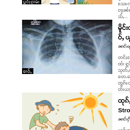
ပွင်ႈၵႂၢမ်း
သႄႊလ်
ဝႃႈၼႆ။ ၵၢၼ်လႅၵ်ႈလၢႆႈပိၼ်ႇပႆႇၶၢဝ်ႈယၢမ်းလူၺ်ႈထမ်းမၸၢတ်ႈ
သ်ႇ...
မိူင
ဝ်ႇ 
ၼၢင်းၽ
တင်ႈတ
ထႆး ႁ
သုတ်ႇၺ
ၶၢဝ်ႇ
တေႉတေႉ ၼႆယဝ်ႉ။ မိ
တွၵ်ႊတ
တ်းယႃ 
ထုၵ်
Str
ၼၢင်းငိ