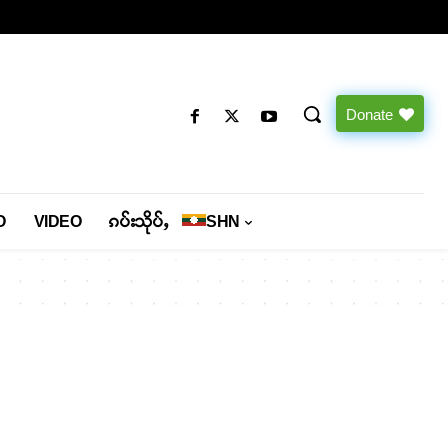
Donate
O
VIDEO
ၵပ်းသိုပ်ႇ
SHN