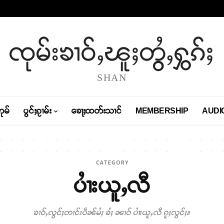
ၸုမ်းၶၢဝ်ႇၽူႈတွႆႇႁွၵ်ႈ
SHAN
တုမ်
ပွင်ႈၵႂၢမ်း
ၶေႃႈထတ်းသၢင်
MEMBERSHIP
AUDI
CATEGORY
ပၢႆးယူႇလီ
ၶၢဝ်ႇလွင်ႈတၢင်းပဵၼ်မႆႈ ၶႆႈ ၼၢဝ် ပၢႆးယူႇလီ ၵူႈလွင်ႈ။