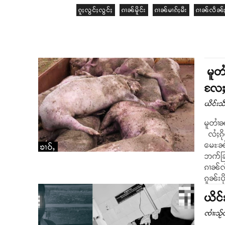
ၵူႈလွင်ႈလွင်ႈ
ၵၢၼ်မိူင်း
ၵၢၼ်မၢၵ်ႈမီး
ၵၢၼ်လဵၼ်ႈ
မူတၢ
လႄႈသ
ယိင်းသဵ
မူတၢႆၼ
လႆႈၵိုတ
မေႊၼႆ
ၶၢဝ်ႇ
ဘက်ခြ
ၵၢၼ်လဵင်ႉမူဝႆႉ ၼ
ၵူၼ်းပ
ယိင်
ၸၢႆးသႂ်ၸ