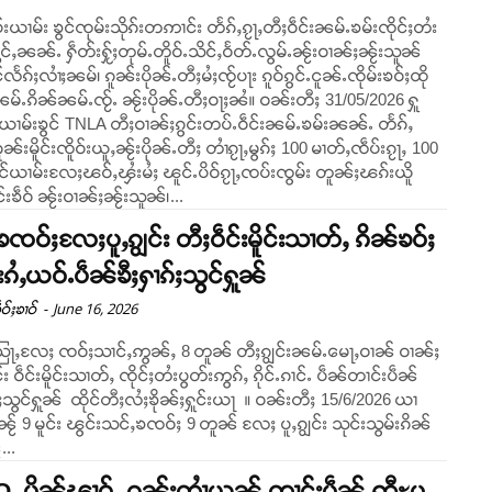
ဵပ်းယၢမ်း ၶွင်ၸုမ်းသိုၵ်းတဢၢင်း တႅၵ်ႇၵႂႃႇတီႈဝဵင်းၼမ်ႉၶမ်းၸိုင်ႈတႆး
ွင်ႇၼၼ်ႉ ႁဵတ်းႁႂ်ႈတုမ်ႉတိူဝ်ႉသိင်ႇဝႅတ်ႉလွမ်ႉၼႂ်းဝၢၼ်ႈၼႂ်းသူၼ်
ူင်လႅၵ်ႈလၢႆႈၼမ်၊ ၵူၼ်းပိုၼ်ႉတီႈမႆႈၸႂ်ပႃး ၵူဝ်ၵွင်ႉငူၼ်ႉၸိုမ်းၶဝ်ႈထို
ႉၵိၼ်ၼမ်ႉၸႂ်ႉ ၼႂ်းပိုၼ်ႉတီႈဝႃႈၼႆ။ ဝၼ်းတီႈ 31/05/2026 ႁူ
်းယၢမ်းၶွင် TNLA တီႈဝၢၼ်ႈၵွင်းတပ်ႉဝဵင်းၼမ်ႉၶမ်းၼၼ်ႉ တႅၵ်ႇ
ၼ်းမိူင်းၸိူဝ်းယူႇၼႂ်းပိုၼ်ႉတီႈ တၢႆၵႂႃႇမွၵ်ႈ 100 မၢတ်ႇၸဵပ်းၵႂႃႇ 100
ွင်ယၢမ်းလႄႈၽဝ်ႇၾႆးမႆႈ ၽူင်ႉပိဝ်ၵႂႃႇၸပ်းၸွမ်း တူၼ်ႈၽၵ်းယိူ
်းၶဵဝ် ၼႂ်းဝၢၼ်ႈၼႂ်းသူၼ်၊...
ၸဝ်ႈလႄႈပူႇၵျွင်း တီႈဝဵင်းမိူင်းသၢတ်ႇ ၵိၼ်ၶဝ်ႈ
ၵႆႇယဝ်ႉပဵၼ်ၶီႈႁၢၵ်ႈသွင်ႁူၼ်
-
June 16, 2026
ဝ်ႈၶၢဝ်
ြႃႇလႄႈ ၸဝ်ႈသၢင်ႇဢွၼ်ႇ 8 တူၼ် တီႈၵျွင်းၼမ်ႉမေႃႇဝၢၼ် ဝၢၼ်ႈ
င်း ဝဵင်းမိူင်းသၢတ်ႇ ၸိုင်ႈတႆးပွတ်းဢွၵ်ႇ ၵိုင်ႉၵၢင်ႉ ပဵၼ်တၢင်းပဵၼ်
ွင်ႁူၼ် ထိုင်တီႈလႆႈၶိုၼ်ႈႁူင်းယႃ ။ ဝၼ်းတီႈ 15/6/2026 ယၢ
်ၼႂ် 9 မူင်း ၽွင်းသင်ႇၶၸဝ်ႈ 9 တူၼ် လႄႈ ပူႇၵျွင်း သုင်းသွမ်းၵိၼ်
...
ပိုၼ်ၽၢဝ်ႇ ၵူၼ်းတၢႆယွၼ်ႉတၢင်းပဵၼ် ဢီႊပူ