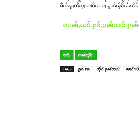
မီးဝႆႉၵူႈတီႈၵူႈတၢင်းလႄႈ ၵူၼ်းမိူင်းၵႆႉယဵပ
ဢၢၼ်ႇယဝ်ႉႁူမ်ႈပၼ်တၢင်းႁၼ်ထ
ၶၢဝ်ႇ
ၵၢၼ်သိုၵ်း
TAGS
ၵျွၵ်ႉမႄး
တိူဝ်ႉမုၼ်ၸဝ်ႈ
ၼၢင်းယိ