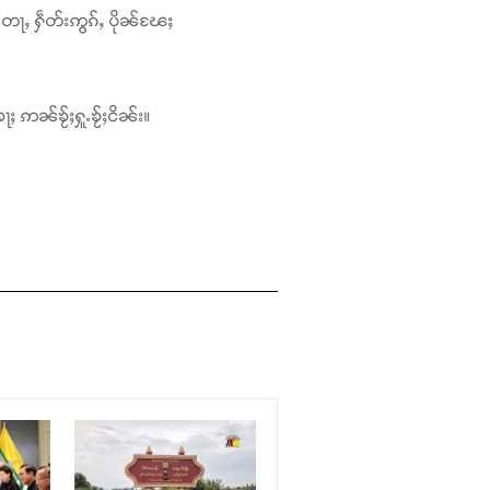
တေႃႇ ႁဵတ်းဢွၵ်ႇ ပိုၼ်ၽႄႈ
ႃႈ ဢၼ်ၶႂ်ႈႁူႉၶႂ်ႈငိၼ်း။