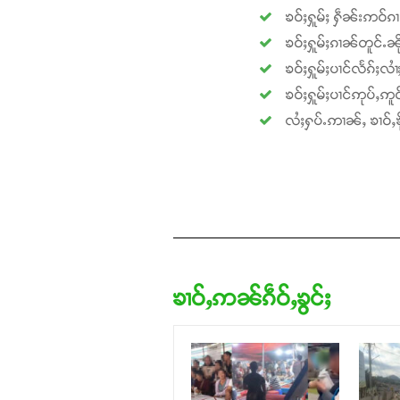
ၶဝ်ႈႁူမ်ႈ ႁဵၼ်းဢဝ်ၵ
ၶဝ်ႈႁူမ်ႈၵၢၼ်တူင်ႉၼို
ၶဝ်ႈႁူမ်ႈပၢင်လႅၵ်ႈလၢ
ၶဝ်ႈႁူမ်ႈပၢင်ဢုပ်ႇဢူဝ
လႆႈႁပ်ႉဢၢၼ်ႇ ၶၢဝ်ႇၶို
ၶၢဝ်ႇဢၼ်ၵဵဝ်ႇၶွင်ႈ