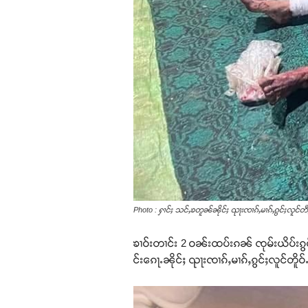
Photo : ႁၢင်ႈ သင်ႇၶတူၼ်ၼိုင်ႈ ၺႃးၸၢၵ်ႇမၢၵ်ႇၵွင်ႈလူင်တီႈ
ၶၢဝ်းတၢင်း 2 ဝၼ်းထပ်းၵၼ် ၸုမ်းယိပ်းၵွင်
င်းၵေႃႉၼိုင်ႈ ၺႃးၸၢၵ်ႇမၢၵ်ႇၵွင်ႈလူင်တိူဝ်ႉ