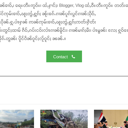
ၢၼ်ၶၢဝ်ႇ၊ ရေႊတီႊဢူဝ်ႊ၊ ထႆႇႁၢင်ႈ၊ Blogger, Vlog ထႆႇဝီႊတီႊဢူဝ်ႊ တတ်း
င်ၸုမ်းၶၢဝ်ႇၽူႈတွႆႇႁွၵ်ႈ ၼႂ်းၶၵ်ႉၵၢၼ်ပူၵ်းပွင်ၵၢၼ်သိုဝ်ႇ
ႆႈပိုၼ်ႉႁူႉပၢႆးႁၼ် ဢၼ်ၸုမ်းၶၢဝ်ႇၽူႈတွႆႇႁွၵ်ႈၸတ်းႁဵတ်း
်းတွင်ႈထၢမ် ၵဵဝ်ႇၵပ်းငဝ်းလၢႆးၵၢၼ်မိူင်း၊ ၵၢၼ်မၢၵ်ႈမီး၊ ပၢႆးမွၼ်း လႄႈ ႁူဝ်ၶေ
ၵ်ႉတွၼ်း ပိူင်ပဵၼ်ဝူင်ႈလႂ်ဝူင်ႈ ၼၼ်ႉ။
Contact