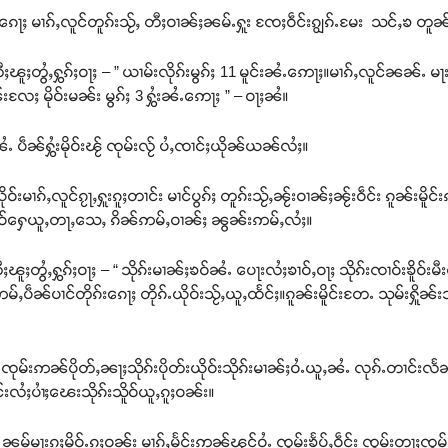
ေႃႈ မၢၵ်ႇလူင်တူၵ်းသႂ်ႇ တီႈဝၢၼ်ႈၼမ်ႉႁူး ၸႄႈဝဵင်းၵျွၵ်ႉမႄး သင်ႇၶ တူၼ်
ႈၽူႈတွႆႇႁွၵ်ႈဝႃႈ – ” ယၢမ်းလိုၵ်းမွၵ်ႈ 11 မူင်းၼႆႉဢေႃႈ။မၢၵ်ႇလူင်ၼၼ်ႉ မ
ႄႈ မိုဝ်းမၼ်း မွၵ်ႈ 3 ႁွႆးၼႆႉဢေႃႈ ” – ဝႃႈၼႆ။
ႆႉ ပဵၼ်ႁွႆးမိုဝ်းၽႂ် ၸုမ်းလႂ် ပႆႇၸၢင်ႈယိုၼ်ယၼ်လႆႈ။
ိုဝ်းမၢၵ်ႇလူင်ၵႂႃႇႁူးၵူႈတၢင်း မၢင်ပွၵ်ႈ တူၵ်းသႂ်ႇၼႂ်းဝၢၼ်ႈၼႂ်းဝဵင်း ၵူၼ်းမ
ႂ်ၵူဝ်ႁေယူႇတႃႇသေႇ ၵိၼ်ဢမ်ႇဝၢၼ်ႈ ၼွၼ်းဢမ်ႇလႆႈ။
ၽူႈတွႆႇႁွၵ်ႈဝႃႈ – “ သိုၵ်းမၢၼ်ႈၶဝ်ၼႆႉ ပေႃးလႆႈၶၢဝ်ႇဝႃႈ သိုၵ်းၸၢဝ်းၶိူဝ်း
မ်ႇပဵၼ်ပၢင်တိုၵ်းၵေႃႈ တိုၵ်ႉယိုဝ်းသႂ်ႇယူႇထႅင်ႈ။ၵူၼ်းမိူင်းတႄႉ သုမ်းႁိူ
ႇ 3 ၸုမ်းဢၼ်ပိုတ်ႇၼႃႈသိုၵ်းပိုတ်းယိုဝ်းသိုၵ်းမၢၼ်ႈဝႆႉယူႇၼႆႉ လုၵ်ႉတၢင
ိူင်းလႆႈပၢႆႈၽေးသိုၵ်းသိူဝ်ယူႇၵူႈဝၼ်း။
ႇ ၼမ်မႃးၵူႈမိုဝ်ႉၵူႈဝၼ်း မၢၵ်ႇမႅင်းဢၼ်ၾင်ဝႆႉ ၸွမ်းၶႅပ်ႇဝဵင်း ၸွမ်းတႃႈၸ