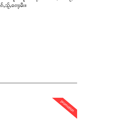
ၵ်ႇသႂ်ႇၵေႃႈမီး။
promotion