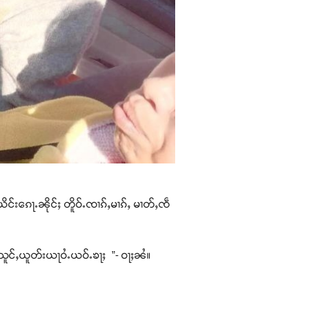
ယိင်းၵေႃႉၼိုင်ႈ တိူဝ်ႉၸၢၵ်ႇမၢၵ်ႇ မၢတ်ႇၸဵ
ွႆႇသူင်ႇယူတ်းယႃဝႆႉယဝ်ႉၶႃႈ ”- ဝႃႈၼႆ။