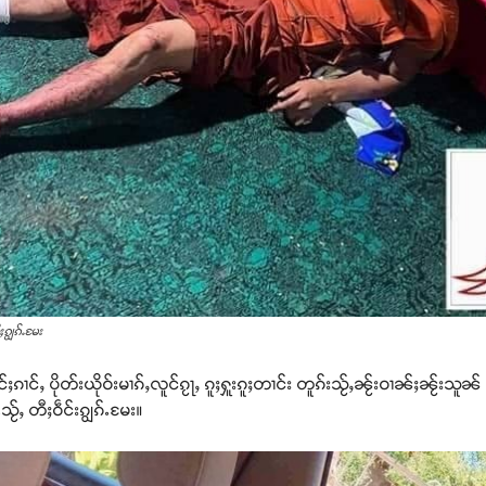
ၵျွၵ်ႉမႄး
ႈၵၢင်ႇ ပိုတ်းယိုဝ်းမၢၵ်ႇလူင်ၵႂႃႇ ၵူႈႁူးၵူႈတၢင်း တူၵ်းသႂ်ႇၼႂ်းဝၢၼ်ႈၼႂ်း
သႂ်ႇ တီႈဝဵင်းၵျွၵ်ႉမႄး။