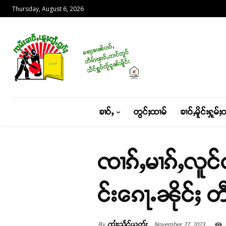
Thursday, August 6, 2026
ၶၢဝ်ႇ
တွင်ႈထၢမ်
ၶၢဝ်ႇမိူင်းႁူမ်ႈ
ၸၢၵ်ႇမၢၵ်ႇလူင
င်းၵေႃႉၼိုင်ႈ တီ
By
November 27, 2023
ၸၢႆးသႅင်ယွတ်ႈ