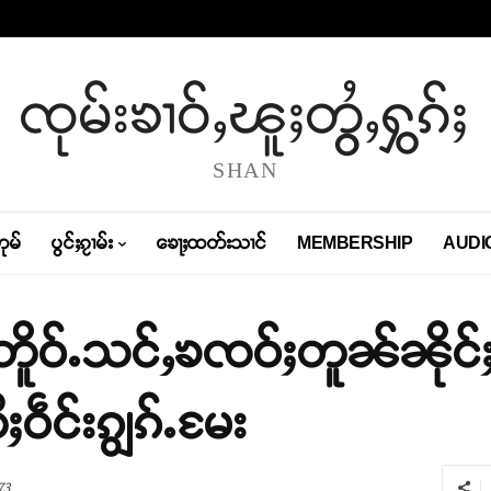
ၸုမ်းၶၢဝ်ႇၽူႈတွႆႇႁွၵ်ႈ
SHAN
တုမ်
ပွင်ႈၵႂၢမ်း
ၶေႃႈထတ်းသၢင်
MEMBERSHIP
AUDI
်တိူဝ်ႉသင်ႇၶၸဝ်ႈတူၼ်ၼို
ႈဝဵင်းၵျွၵ်ႉမႄး
73