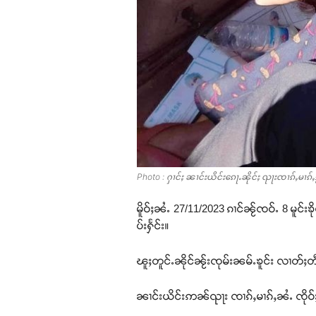
Photo : ႁၢင်ႈ ၼၢင်းယိင်းၵေႃႉၼိုင်ႈ ၺႃးၸၢၵ်ႇမၢၵ်ႇၵ
မိူဝ်ႈၼႆႉ 27/11/2023 ၵၢင်ၼႂ်ၸဝ်ႉ 8 မူင်း
ပ်းႁႅင်း။
ၽူႈတူင်ႉၼိုင်ၼႂ်းၸုမ်းၼမ်ႉၶူင်း လၢတ်ႈတီ
ၼၢင်းယိင်းဢၼ်ၺႃး ၸၢၵ်ႇမၢၵ်ႇၼႆႉ ၸိုဝ်ႈ