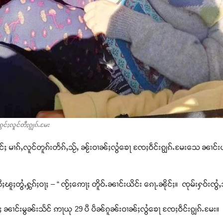
ွင်ႈလူင်တီႈၵျွၵ်ႉမႄး
ၶိုင်ႈ မၢၵ်ႇလူင်တူၵ်းတႅၵ်ႇသႂ်ႇ ၼႂ်းဝၢၼ်ႈလွႆၶေႃ ၸႄႈဝဵင်းၵျွၵ်ႉမႄးသေ ၼၢင်း
ႈၽူႈတွႆႇႁွၵ်ႈဝႃႈ – “ ၸႂ်ႈဢေႃႈ တိူဝ်ႉၼၢင်းယိင်း ၵေႃႉၼိုင်ႈ။ ၸုမ်းႁဝ်းၸ
 ၼၢင်းမွၼ်းသႅင် ဢႃယု 29 ပီ ပဵၼ်ၵူၼ်းဝၢၼ်ႈလွႆၶေႃ ၸႄႈဝဵင်းၵျွၵ်ႉမႄး။