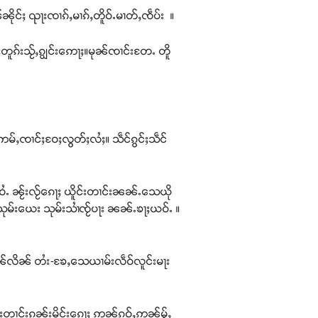
ၼိုင်ႈ ၺႃးၸၢၵ်ႇမၢၵ်ႇတိူဝ်ႉမၢတ်ႇၸဵပ်း ။
ႃးတူၵ်းသႂ်ႇၵျွင်းဢေႃႈ။မုၼ်ၸၢင်းတႄႉ တိူ
ိူင်းဢမ်ႇၸၢင်ႈဝႄႈလွတ်ႈလႆႈ။ သဵင်ၵွင်ႈသဵင်
မီးဝႆႉ ၼႂ်းလႂ်ၵေႃႈ ယိူင်းတၢင်းၼၼ်ႉသေယို
ၼ်းသုမ်းယေး သုမ်းသၢႆၸႂ်ပႃး ၼၼ်ႉၶႃႈယဝ်ႉ ။
်းလႅၼ်လိၼ် တႆး-ၶႄႇသေယၢမ်းလဵဝ်လူင်းမႃး
ွမ်းတၢင်းၵူၼ်းမိူင်းၵေႃႈ ဢၼ်ၵဝ်ႇဢၼ်မႂ်ႇ