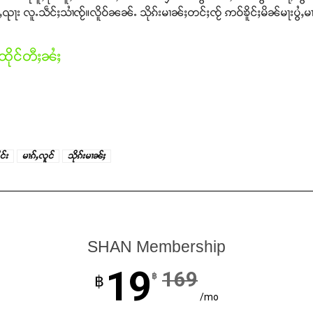
်ႇၺႃး လူႉသဵင်ႈသၢႆၸႂ်။လိူဝ်ၼၼ်ႉ သိုၵ်းမၢၼ်ႈတင်ႈၸႂ် ဢဝ်ၶိူင်ႈမိၼ်မႃးပွႆႇမၢ
ိုင်တီႈၼႆႈ
င်း
မၢၵ်ႇလူင်
သိုၵ်းမၢၼ်ႈ
SHAN Membership
19
169
฿
฿
/mo