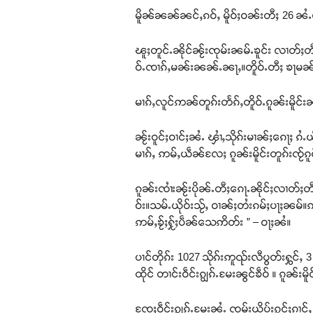
မိူၼ်ၼၼ်ၼင်ႇၵဝ်ႇ မိူဝ်ႈဝၼ်းတီႈ 26 ၼႆႉၵ
ၽူႈတူင်ႉၼိုင်ၼႂ်းၸုမ်းၼမ်ႉၶူင်း လၢတ်ႈတီ
ဝ်ႉၸၢၵ်ႇမၼ်းၼၼ်ႉၼႃႇ။တိူဝ်ႉတီႈ ၶႃမၼ်းလ
မၢၵ်ႇလူင်ဢၼ်တူၵ်းတႅၵ်ႇတိူဝ်ႉၵူၼ်းမိူင်းၼ
ၼႂ်းဝူင်ႈဝၢင်ႈၼႆႉ ၾၢႆႇသိုၵ်းမၢၼ်ႈၵေႃႈ ၵႆႉယ
မၢၵ်ႇ ဢမ်ႇယဵၼ်လႄႈ ၵူၼ်းမိူင်းတူၵ်းၸ
ၵူၼ်းၸၢႆးၼႂ်းပိုၼ်ႉတီႈၵေႃႉၼိုင်ႈလၢတ်ႈတီႈ
ဝ်း။သမ်ႉယိုဝ်းသႂ်ႇ ဝၢၼ်ႈတႆးၵမ်ႈပႃႈၼမ်။ဢ
ဢမ်ႇၶႂ်ႈႁႂ်ႈပဵၼ်သေဢိတ်း ” – ဝႃႈၼႆ။
ပၢင်တိုၵ်း 1027 သိုၵ်းဢူၺ်းလီပွတ်းႁွင်
ထိုင် တၢင်းဝဵင်းၵျွၵ်ႉမႄးၼွင်ၶဵဝ် ။ ၵူၼ်းမ
ၸႄႈဝဵင်းၵျွၵ်ႉမႄးၼႆႉ ၸုမ်းယိပ်းၵွင်ႈၵၢင်