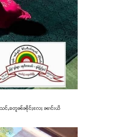
သူၼ် သင်ႇၶတူၼ်ၼိုင်ႈလႄႈ ၼၢင်းယိ