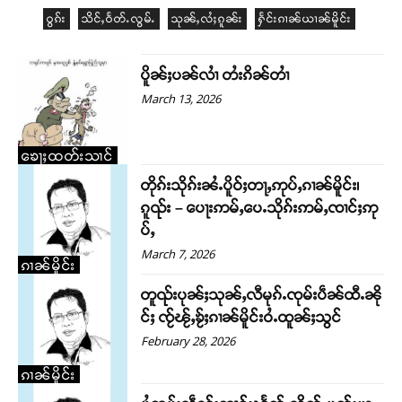
ဝွၵ်း
သိင်ႇဝႅတ်ႉလွမ်ႉ
သုၼ်ႇလႆႈၵူၼ်း
ႁႅင်းၵၢၼ်ယၢၼ်မိူင်း
ပိူၼ်ႈပၼ်လၢႆ တႆးၵိၼ်တၢႆ
March 13, 2026
ၶေႃႈထတ်းသၢင်
တိုၵ်းသိုၵ်းၼႆႉပိူဝ်ႈတႃႇဢုပ်ႇၵၢၼ်မိူင်း၊ ​​
ၵူၺ်း – ပေႃးဢမ်ႇ​​ပေႉသိုၵ်းဢမ်ႇၸၢင်ႈဢု
ပ်ႇ
March 7, 2026
ၵၢၼ်မိူင်း
တူၺ်းပုၼ်ႈသုၼ်ႇလီမုၵ်ႉၸုမ်းပဵၼ်ထီႉၼို
င်ႈ ၸႂ်ၽႂ်ႇၶႂ်ႈၵၢၼ်မိူင်းဝႆႉထူၼ်ႈသွင်
February 28, 2026
ၵၢၼ်မိူင်း