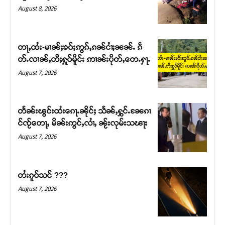
August 8, 2026
တႃႇထႆး-မၢၼ်ႈၶဝ်ႈဢွၵ်ႇၵၼ်ငၢႆႈၼၼ်ႉ ၵဵ
တ်ႉလၢၼ်ႇတီႈႁူဝ်မိူင်း ဢၢၼ်းပိုတ်ႇတေႉႁႃႉ
August 7, 2026
တႅၼ်းၽွင်းထႆးၵေႃႉၼိုင်ႈ သႅၼ်ႇႁွင်ႉၼႄၵၢ
င်ၸႂ်တေႃႇ မိၼ်းဢွင်ႇလၢႆႇ ၼႂ်းလုမ်းသၽႃး
August 7, 2026
တႆးၵူဝ်သင် ???
August 7, 2026