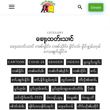
Donate
CATEGORY
ၶေႃႈထတ်းသၢင်
ၶေႃႈထတ်းသၢင် ၵၢၼ်းမိူင်း၊ ၵၢၼ်သိုၵ်း၊ မိူင်းတႆး မိူင်းႁူမ်ႈတုမ်
လႄႈၼွၵ်ႈမိူင်း။
CARTOON
COVID-19
GENDER
VIDEOS
ၵူႈလွင်ႈလွင်ႈ
ၵၢၼ်မိူင်း
ၵၢၼ်မၢၵ်ႈမီး
ၵၢၼ်လဵၼ်ႈႁႅင်း
ၵၢၼ်သိုၵ်း
ၶၢဝ်ႇ
ၶၢဝ်ႇၼွၵ်ႈမိူင်း
ၶၢဝ်ႇမိူင်းႁူမ်ႈတုမ်
တွင်ႈထၢမ်
တီႈပိုၼ်ၽၢဝ်ႇ
ပွင်ႈၵႂၢမ်း
ပွင်ႈၵႂၢမ်းၶၢဝ်ႇ
ပွင်ႈၵႂၢမ်းၽူႈထတ်းလိၵ်ႈ
ပိုၼ်း
ပၢင်လိူၵ်ႈတင်ႈ 2025
ပၢႆးပၺ်ႇၺႃႇ
ပၢႆးမွၼ်း
ပၢႆးယူႇလီ
ၽိတ်းမၢႆမီႈ
ၾိင်ႈငႄႈၾိင်ႈထုင်း
ယႃႈမဝ်းၵမ်
လိၵ်ႈယိုၼ်ႈထိုင်