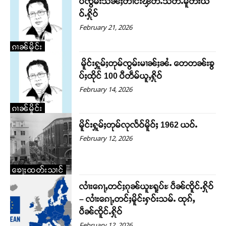
ပႆၸွမ်းသဵၼ်ႈတၢင်းၾႅတ်ႉသိတ်ႉမူတ်းယ
ဝ်ႉႁိုဝ်
February 21, 2026
ၵၢၼ်မိူင်း
မိူင်းႁူမ်ႈတုမ်ၸွမ်းမၢၼ်ႈၼႆႉ ​​တေတၼ်းၶွ
ပ်ႈထိုင် 100 ပီတဵမ်ယူႇႁိုဝ်
February 14, 2026
ၵၢၼ်မိူင်း
မိူင်းႁူမ်ႈတုမ်လုလႅဝ်မိူဝ်ႈ 1962 ယဝ်ႉ
February 12, 2026
ၶေႃႈထတ်းသၢင်
လၢႆးၵေႃႇတင်ႈၵုၼ်ယူႊရူပ်ႊ ပဵၼ်ၸိူင်ႉႁိုဝ်
– လၢႆးၵေႃႇတင်ႈမိူင်းႁဝ်းသမ်ႉ ထုၵ်ႇ
ပဵၼ်ၸိူင်ႉႁိုဝ်
February 12, 2026