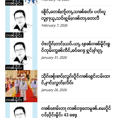
ၵၢၼ်မိူင်း
ၽိူဝ်ႇ​​တေၶႆႈၸႂ်တႃႇသၢၼ်ၶတ်း ပတ်းပူ
လူႁႃယူႇသဝ်းႁူမ်ႈၵၼ်တႃႉ​​တေလီ
February 7, 2026
ၵၢၼ်မိူင်း
ဝၢႆးလိူၵ်ႈတင်ႈယဝ်ႉယႃႇ ၾၼ်ၵၢၼ်မိူင်းၶွ
င်ၸုမ်းၸွၼ်ၸဵင်ႇၶဝ်​​ၵေႃႈ ႁူင်ႈႁၢႆၵႂႃႇ
January 31, 2026
ၵၢၼ်မိူင်း
သိုၵ်းၼႂ်းၶၢပ်ႈလွၵ်းပိူင်ၵၢၼ်ၽွင်းငမ်းထၢ
င်ႇႁၢင်ႈလွတ်ႈလႅဝ်း
January 26, 2026
ၵၢၼ်မိူင်း
ၵၢၼ်ၽၢမ်းတႃ ဢၼ်ဝႃႈ​​တေမူၼ်ႉမႄးပိူင်
Support SHAN
ငဝ်ႈပိုင်းမိူင်း 43 ​​ၶေႃႈ