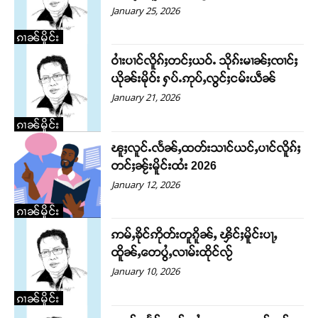
January 25, 2026
တႃႇႁႂ်ႈသဵင်ၵၢင်ၸႂ်ၵူၼ်းမိူင်း ၵူႈတီႈၵူႈလႅၼ်ပေႃးတေၸွ
ၵၢၼ်မိူင်း
တ်ႇ တူဝ်ႈလုမ်ႈၾႃႉၼၼ်ႉ ၶဝ်ႈႁူမ်ႈၵမ်ႉထႅမ် ၸုမ်းၶၢ
ဝ်ႇၽူႈတွႆႇႁွၵ်ႈ လႆႈယူႇၶႃႈဢေႃႈ။
ဝၢႆးပၢင်လိူၵ်ႈတင်ႈယဝ်ႉ သိုၵ်းမၢၼ်ႈၸၢင်ႈ
ယိုၼ်းမိုဝ်း ႁပ်ႉဢုပ်ႇလွင်ႈငမ်းယဵၼ်
January 21, 2026
Donate Now
ၵၢၼ်မိူင်း
ၽူႈလူင်ႉလႅၼ်ႇထတ်းသၢင်ယင်ႇပၢင်လိူၵ်ႈ
တင်ႈၼႂ်းမိူင်းထႆး 2026
January 12, 2026
ၵၢၼ်မိူင်း
ဢမ်ႇၶိုင်ဢိုတ်းတူၵိူၼ်ႇ ၾိင်ႈမိူင်းပႃႇ
ထိူၼ်ႇ​​တေပွႆႇလၢမ်းထိုင်လႂ်
January 10, 2026
ၵၢၼ်မိူင်း