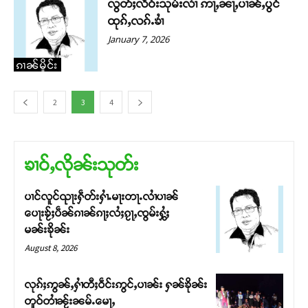
လွတ်ႈလႅဝ်းသုမ်းလၢႆ ဢႃႇၼႃႇပၢၼ်ႇပွင်
ထုၵ်ႇလၵ်ႉၶၢႆ
January 7, 2026
ၵၢၼ်မိူင်း
2
3
4
ၶၢဝ်ႇလိုၼ်းသုတ်း
ပၢင်လူင်ၺႃးႁဵတ်းႁၢႆႉမႃးတႃႉလၢႆပၢၼ် ​​
ပေႃးၶႂ်ႈပဵၼ်ၵၢၼ်ၵႃႈလႆႈၵႂႃႇၸွမ်းႁွႆႈ
မၼ်းၶိုၼ်း
August 8, 2026
လုၵ်ႈဢွၼ်ႇႁၢႆတီႈဝဵင်းဢွင်ႇပၢၼ်း ႁၼ်ၶိုၼ်း
တူဝ်တၢႆၼႂ်းၼမ်ႉမေႃႇ