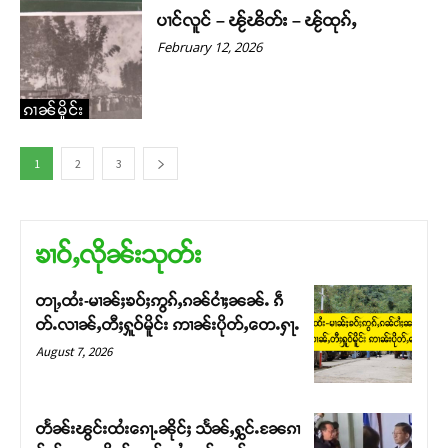
ပၢင်လူင် – ၽႂ်ၽိတ်း – ၽႂ်ထုၵ်ႇ
February 12, 2026
ၵၢၼ်မိူင်း
1
2
3
ၶၢဝ်ႇလိုၼ်းသုတ်း
တႃႇထႆး-မၢၼ်ႈၶဝ်ႈဢွၵ်ႇၵၼ်ငၢႆႈၼၼ်ႉ ၵဵ
တ်ႉလၢၼ်ႇတီႈႁူဝ်မိူင်း ဢၢၼ်းပိုတ်ႇတေႉႁႃႉ
August 7, 2026
တႅၼ်းၽွင်းထႆးၵေႃႉၼိုင်ႈ သႅၼ်ႇႁွင်ႉၼႄၵၢ