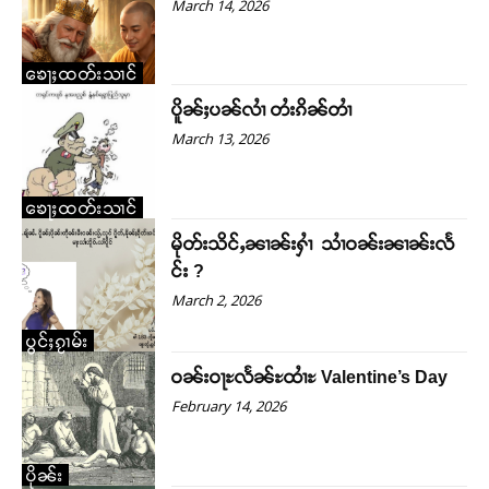
March 14, 2026
တႃႇႁႂ်ႈသဵင်ၵၢင်ၸႂ်ၵူၼ်းမိူင်း ၵူႈတီႈၵူႈလႅၼ်ပေႃးတေၸွ
တ်ႇ တူဝ်ႈလုမ်ႈၾႃႉၼၼ်ႉ ၶဝ်ႈႁူမ်ႈၵမ်ႉထႅမ် ၸုမ်းၶၢ
ၶေႃႈထတ်းသၢင်
ဝ်ႇၽူႈတွႆႇႁွၵ်ႈ လႆႈယူႇၶႃႈဢေႃႈ။
ပိူၼ်ႈပၼ်လၢႆ တႆးၵိၼ်တၢႆ
March 13, 2026
Donate Now
ၶေႃႈထတ်းသၢင်
မိုတ်းသိင်ႇၼၢၼ်းႁၢႆ သၢႆဝၼ်းၼၢၼ်းလႅ
င်း ?
March 2, 2026
ပွင်ႈၵႂၢမ်း
ဝၼ်းဝႃႊလႅၼ်ႊထၢႆႊ Valentine’s Day
February 14, 2026
ပိုၼ်း