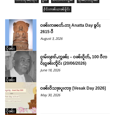
လိၵ်ႈယိုၼ်ႈထိုင်
ဝွၵ်း
သိင်ႇဝႅတ်ႉလွမ်ႉ
သုၼ်ႇလႆႈၵူၼ်း
ႁႅင်းၵၢၼ်ယၢၼ်မိူင်း
ဝၼ်းဢၼတ်ႉတႃ Anatta Day ၶွပ်ႈ
2615 ပီ
August 3, 2026
ပိုၼ်း
ၵႂၢမ်းၾၢၵ်ႇတွၼ်ႈ – ဝၼ်းၵိူတ်ႇ 100 ပီၸ
ဝ်ႈၵွၼ်းၸိူင်း (20/06/2026)
June 18, 2026
ပိုၼ်း
ဝၼ်းဝိသႃၶပူးၸႃး [Vesak Day 2026]
May 30, 2026
ပိုၼ်း