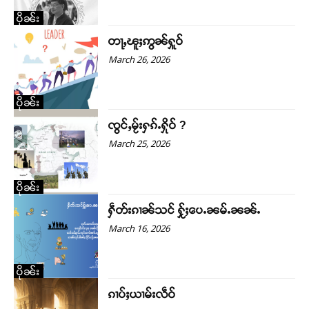
ပိုၼ်း
တႃႇၽူႈဢွၼ်ႁူဝ်
March 26, 2026
ပိုၼ်း
ၸွင်ႇမႂ်းႁၵ်ႉႁိုဝ် ?
March 25, 2026
ပိုၼ်း
ႁဵတ်းၵၢၼ်သင် ႁႂ်ႈပေႉၼမ်ႉၼၼ်ႉ
March 16, 2026
ပိုၼ်း
ၵၢပ်ႈယၢမ်းလဵဝ်
Support SHAN