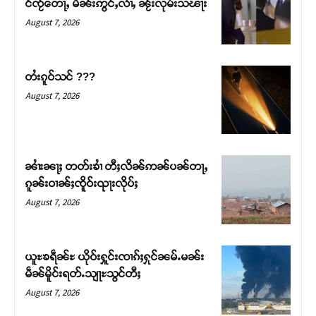
င်ၸႂ်တေႃႇ မိၼ်းဢွင်ႇလၢႆႇ ၼႂ်းလုမ်းသၽႃး
August 7, 2026
တႆးၵူဝ်သင် ???
August 7, 2026
ၼၢႆးၼႃႈ တတ်းၶၢႆ တီႈလိၼ်ဢၼ်ပၼ်တႃႇ
ၵူၼ်းဝၢၼ်ႈၸိူဝ်းၺႃးလိုပ်ႈ
August 7, 2026
ယူႊၶရဵၼ်ႊ ယိုဝ်းႁူင်းၸၢၵ်ႈႁုင်ၼမ်ႉမၼ်း
မဵၼ်မိူင်းရတ်ႉသျႃႊသွင်တီႈ
August 7, 2026