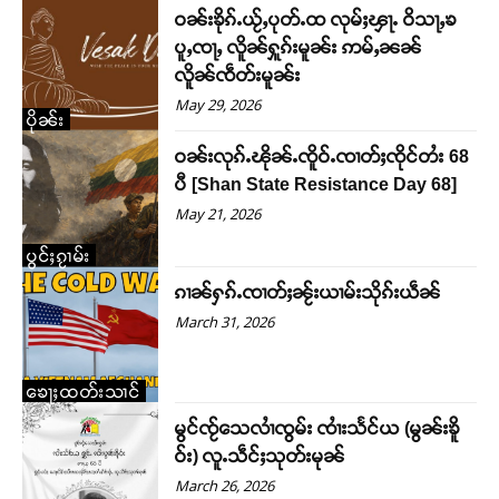
ဝၼ်းၶိုၵ်ႉယႂ်ႇပုတ်ႉထ လုမ်ႈၾႃႉ ဝိသႃႇၶ
ပူႇၸႃႇ လိူၼ်ႁူၵ်းမူၼ်း ဢမ်ႇၼၼ်
လိူၼ်ၸဵတ်းမူၼ်း
May 29, 2026
ပိုၼ်း
ဝၼ်းလုၵ်ႉၽိုၼ်ႉၸိူဝ်ႉၸၢတ်ႈၸိုင်တႆး 68
ပီ [Shan State Resistance Day 68]
May 21, 2026
ပွင်ႈၵႂၢမ်း
ၵၢၼ်ႁၵ်ႉၸၢတ်ႈၼႂ်းယၢမ်းသိုၵ်းယဵၼ်
March 31, 2026
ၶေႃႈထတ်းသၢင်
မွင်ၸႂ်သေလၢႆၸွမ်း ၸၢႆးသႅင်ယ (မွၼ်းၶိူ
ဝ်း) လူႉသဵင်ႈသုတ်းမုၼ်
March 26, 2026