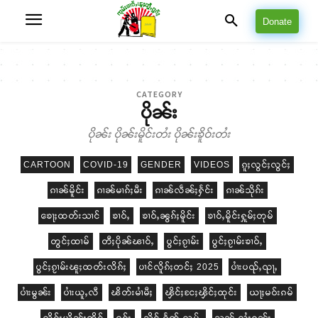
Donate
CATEGORY
ပိုၼ်း
ပိုၼ်း ပိုၼ်းမိူင်းတႆး ပိုၼ်းၶိူဝ်းတႆး
CARTOON
COVID-19
GENDER
VIDEOS
ၵူႈလွင်ႈလွင်ႈ
ၵၢၼ်မိူင်း
ၵၢၼ်မၢၵ်ႈမီး
ၵၢၼ်လဵၼ်ႈႁႅင်း
ၵၢၼ်သိုၵ်း
ၶေႃႈထတ်းသၢင်
ၶၢဝ်ႇ
ၶၢဝ်ႇၼွၵ်ႈမိူင်း
ၶၢဝ်ႇမိူင်းႁူမ်ႈတုမ်
တွင်ႈထၢမ်
တီႈပိုၼ်ၽၢဝ်ႇ
ပွင်ႈၵႂၢမ်း
ပွင်ႈၵႂၢမ်းၶၢဝ်ႇ
ပွင်ႈၵႂၢမ်းၽူႈထတ်းလိၵ်ႈ
ပၢင်လိူၵ်ႈတင်ႈ 2025
ပၢႆးပၺ်ႇၺႃႇ
ပၢႆးမွၼ်း
ပၢႆးယူႇလီ
ၽိတ်းမၢႆမီႈ
ၾိင်ႈငႄႈၾိင်ႈထုင်း
ယႃႈမဝ်းၵမ်