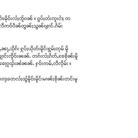
းမိုဝ်းလႆႈၸႂ်ၵၼ် ။ ၵွပ်ႈတႆးၸူးငၢႆႈ ဢ
 ။ လီဢဝ်ပဵၼ်တွၼ်ႈသွၼ်ၾၢင်ႉၵႅမ်း
ိုၵ်း ႁုပ်ႈယိုတ်းမိူင်းႁူမ်ႈတုမ် မိူ
်းၶျၢင်းၸိူဝ်းၼၼ်ႉ တၵ်းလႆႈၵႅတ်ႇၶႄၶိုၼ်းမိူ
ႁင်းၶေႃၵူၺ်းၼႆၼၼ်ႉ ႁဝ်းဢမ်ႇလီလိုမ်း ။
်ႈၵေႃႈတေလႆႈထွႆမိူဝ်းမိူင်းမၢၼ်ႈၶိုၼ်းတင်းမူ