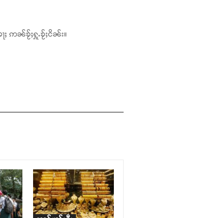
ႃႈ ဢၼ်ၶႂ်ႈႁူႉၶႂ်ႈငိၼ်း။