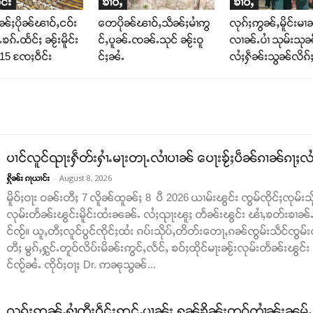
င်း
ၶၢဝ်ႇ
ၶၢဝ်ႇ
ၢၼ်ႈပိုၼ်ၽၢဝ်ႇငဝ်း
တေပိုၼ်ၽၢဝ်ႇသဵၼ်ႈမၢႆဢွ
လုၵ်ႈဢွၼ်ႇမိူင်းမၢ
်ႉၶၵ်ႉထႅင်ႈ ၼႂ်းမိူင်း
င်ႇပူၼ်ႉၸၼ်ႉသုင် ၼႂ်းဝူ
လၢၼ်ႉပၢႆ သုမ်းသုၼ
 15 ၸႄႈဝဵင်း
င်ႈၼႆႉ
လႆႈႁဵၼ်းသွၼ်လိၵ်ႈ
ပၢင်လူင်ၺႃးႁဵတ်းႁၢႆႉမႃးတႃႉလၢႆပၢၼ် ​​ပေႃးၶႂ်ႈပဵၼ်ၵၢၼ်ၵႃႈလႆႈ
-
August 8, 2026
ႁိုၼ်း ၵႃယၢင်း
မိူဝ်ႈဝႃး ဝၼ်းတီႈ 7 လိူၼ်ထူၼ်ႈ 8 ပီ 2026 ယၢမ်းၽွင်း ၸွမ်ၸိုင်ႈၸုမ်းသိ
လုမ်းတႅၼ်းၽွင်းမိူင်းထႆးၼၼ်ႉ လႆႈၺႃးၽူႈ တႅၼ်းၽွင်း ၽၢႆႇၶတ်းၶၢၼ်ႉ​​ၵ
င်ၸႂ်။ ယူႇတီႈလူင်ပွင်ၸိုင်ႈထႆး ၵပ်းသိုပ်ႇတိတ်း​​တေႃႇၵၼ်ၸွမ်းသဵင်ၸွမ်း
တီႈ မွၵ်ႇႁွင်ႉတူဝ်လိပ်းမိၼ်းဢွင်ႇလႅင်ႇ ၶဝ်ႈထိုင်မႃးၼႂ်းလုမ်းတႅၼ်းၽွင်
င်ၸႂ်ၼႆႉ ၸိုဝ်ႈဝႃႈ Dr. ဢၼုသွၼ်...
လုၵ်ႈဢွၼ်ႇႁၢႆတီႈဝဵင်းဢွင်ႇပၢၼ်း ႁၼ်ၶိုၼ်းတူဝ်တၢႆၼႂ်းၼမ်