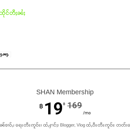
ိုင်တီႈၼႆႈ
ႃႇၼႃႇ
SHAN Membership
19
169
฿
฿
/mo
ၢၼ်ၶၢဝ်ႇ၊ ရေႊတီႊဢူဝ်ႊ၊ ထႆႇႁၢင်ႈ၊ Blogger, Vlog ထႆႇဝီႊတီႊဢူဝ်ႊ တတ်း