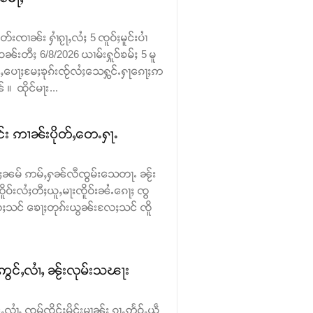
းၸၢၼ်း ႁၢႆၵႂႃႇလႆႈ 5 ၸူဝ်ႈမူင်းပၢႆ
ဝၼ်းတီႈ 6/8/2026 ယၢမ်းႁူဝ်ၶမ်ႈ 5 မူ
ဝ်ႇပေႃႈမႄႈၶုၵ်းၸႂ်လႆႈသေႁွင်ႉႁႃၵေႃႈဢ
 ထိုင်မႃး...
င်း ဢၢၼ်းပိုတ်ႇတေႉႁႃႉ
 ၵမ်ႈၼမ် ဢမ်ႇႁၼ်လီၸွမ်းသေတႃႉ ၼႂ်း
ူဝ်းလႆႈတီႈယူႇမႃးၸိူဝ်းၼႆႉၵေႃႈ ၸွ
ႈသင် ၶေႃႈတုၵ်းယွၼ်းလႄႈသင် ၸိူ
ဢွင်ႇလၢႆႇ ၼႂ်းလုမ်းသၽႃး
လၢႆႇ ၸွမ်ၸိုင်ႈမိူင်းမၢၼ်ႈ ၵႂႃႇဢႅဝ်ႇယဵ