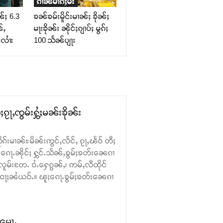
ၵၢၼ်မၢၵ်ႈမီး
ၼ်ႈ 6.3
ၶၼ်ၶမ်းမိူင်းမၢၼ်ႈ ၶိုၼ်ႈ
်ႇ
မႃးၶိုၼ်း ၼိုင်ႈၵျၢပ်ႈ မွၵ်ႈ
လၢႆး
100 သႅၼ်ပျႃး
ၵႂႃႇၸွမ်းႁွႆႈမၼ်းၶိုၼ်း
ုၵ်းမၢၼ်ႊမိၼ်းဢွင်ႇလႅင်ႇ ၵႂႃႇၽႅဝ် တီႈ
ေႃႉၼိုင်ႈ ႁွင်ႉသႅၼ်ႇၶွမ်ႈၶတ်း​​ၼေၵၢ
လူမ်းတႄႉ ဝႆႉ​​ႁေၵွၼ်ႇ၊ ဢမ်ႇလီထိုင်
း ဝႃႈၼႆယဝ်ႉ။ ၽူႈ​​ၵေႃႉၶွမ်ႈၶတ်း​​ၼေၵၢ
ႉမေႃႇ