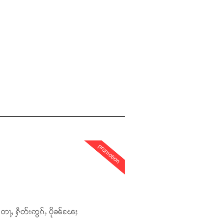
promotion
တေႃႇ ႁဵတ်းဢွၵ်ႇ ပိုၼ်ၽႄႈ