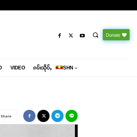
Donate
O
VIDEO
ၵပ်းသိုပ်ႇ
SHN
Share