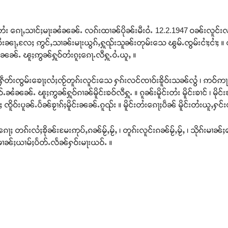
ူင်းတႆး ၵေႃႇသၢင်ႈမႃးၼႆၼၼ်ႉ လၵ်းထၢၼ်ပိုၼ်းမီးဝႆႉ 12.2.1947 ဝၼ်းလူင်းလၢႆ
ဝႆးဝႆးၼႃႇလႄႈ ဢွင်ႇသၢၼ်းမႃးယွၵ်ႇႁူၺ်းသူၼ်းတုမ်းသေ ၽွမ်ႉၸွမ်းငၢႆႈငၢႆႈ
ၼ်ႉ ၽူႈဢွၼ်ႁူဝ်တႆးၵူႈၵေႃႉလီႁူႉဝႆႉယူႇ ။
ႇႁဵတ်းၸွမ်းၶေႃႈလႆႈၸႂ်တူၵ်းလူင်းသေ ႁၵ်းလင်ၸၢဝ်းၶိူဝ်းသၼ်လွႆ ၊ ဢဝ်ဢႃႇၼႃႇသ
ႉၼႆၼၼ်ႉ ၽူႈဢွၼ်ႁူဝ်ၵၢၼ်မိူင်းၶဝ်လီႁူႉ ။ ၵူၼ်းမိူင်းတႆး မိူင်းၶၢင် ၊ မိုင
ႈ ၸိူဝ်းပူၼ်ႉပႅၼ်ၶႂၢၵ်ႈမိူင်းၼၼ်ႉၵူၺ်း ။ မိူင်းတႆးၵေႃႈပဵၼ် မိူင်းတႆးယူႇ
းၵေႃႈ တၵ်းလႆႈၶိုၼ်းမႄးဢုပ်ႇၵၼ်မႂ်ႇမႂ်ႇ ၊ တူၵ်းလူင်းၵၼ်မႂ်ႇမႂ်ႇ ၊ သိုၵ်းမၢၼ
ႈမၢၼ်ႈယၢမ်ႈပႅတ်ႉလႅၼ်ႁဝ်းမႃးယဝ်ႉ ။