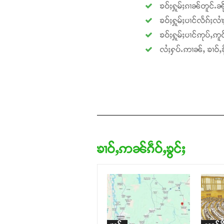
ၶဝ်ႈႁူမ်ႈၵၢၼ်တူင်ႉၼို
ၶဝ်ႈႁူမ်ႈပၢင်လႅၵ်ႈလၢ
ၶဝ်ႈႁူမ်ႈပၢင်ဢုပ်ႇဢူဝ
လႆႈႁပ်ႉဢၢၼ်ႇ ၶၢဝ်ႇၶို
ၶၢဝ်ႇဢၼ်ၵဵဝ်ႇၶွင်ႈ