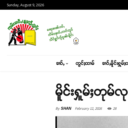
Sunday, August 9, 2026
ၶၢဝ်ႇ
တွင်ႈထၢမ်
ၶၢဝ်ႇမိူင်းႁူမ်ႈ
မိူင်းႁူမ်ႈတုမ်
By
February 12, 2026
28
SHAN