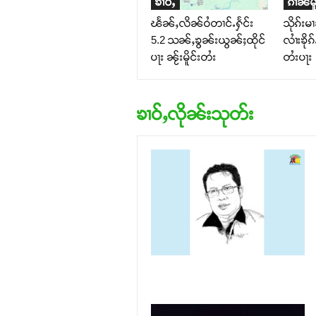
ၶၢဝ်ႇ
ၵၢၼ်မိူ
ၽႅၼ်ႇလိၼ်ဝႆတၢင်ႉႁႅင်း
သိုၵ်းမ
5.2 သၼ်ႇၶွၼ်းယွၼ်ႈထိုင်
လၢႆးၶိုၵ
ပႃး ၼႂ်းမိူင်းတႆး
တႆးပႃး
ၶၢဝ်ႇလိုၼ်းသုတ်း