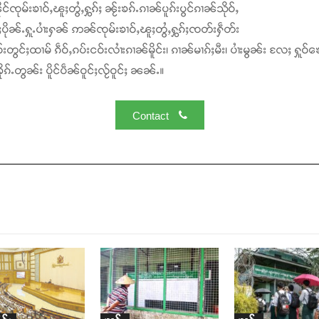
င်ၸုမ်းၶၢဝ်ႇၽူႈတွႆႇႁွၵ်ႈ ၼႂ်းၶၵ်ႉၵၢၼ်ပူၵ်းပွင်ၵၢၼ်သိုဝ်ႇ
ႆႈပိုၼ်ႉႁူႉပၢႆးႁၼ် ဢၼ်ၸုမ်းၶၢဝ်ႇၽူႈတွႆႇႁွၵ်ႈၸတ်းႁဵတ်း
်းတွင်ႈထၢမ် ၵဵဝ်ႇၵပ်းငဝ်းလၢႆးၵၢၼ်မိူင်း၊ ၵၢၼ်မၢၵ်ႈမီး၊ ပၢႆးမွၼ်း လႄႈ ႁူဝ်ၶေ
ၵ်ႉတွၼ်း ပိူင်ပဵၼ်ဝူင်ႈလႂ်ဝူင်ႈ ၼၼ်ႉ။
Contact