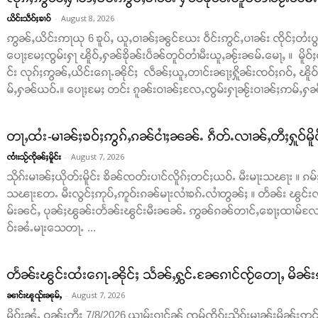
-
August 8, 2026
ယိင်းသဵဝ်ႈၶၢဝ်
ဢွၼ်ႇယိင်းဢႃယု 6 ၶူပ်ႇ ယူႇဝၢၼ်ႈၼွင်ယႄး ဝဵင်းဢွင်ႇပၢၼ်း ၸိုင်ႈတႆးပွတ်
ပေႃႈမႄႈၸွမ်းႁႃ ၽိူဝ်ႇႁၼ်ၶိုၼ်းပဵၼ်တူဝ်တၢႆမီးယူႇၼႂ်းၼမ်ႉမေႃႇ ။ မိူဝ်ႈ
င်း လုၵ်ႈဢွၼ်ႇယိင်းၵေႃႉၼိုင်ႈ လဵၼ်ႈယူႇတၢင်းၼႃႈႁိူၼ်းၸဝ်ႈၵဝ်ႇ ၽိူ
မ်ႇႁၼ်ယဝ်ႉ။ ပေႃႈမႄႈ တင်း ၵူၼ်းဝၢၼ်ႈလႄႇၸွမ်းႁႃၼႂ်းဝၢၼ်ႈဢမ်ႇႁၼ် ။
တႃႇထႆး-မၢၼ်ႈၶဝ်ႈဢွၵ်ႇၵၼ်ငၢႆႈၼၼ်ႉ ၵဵတ်ႉလၢၼ်ႇတီႈႁူဝ်မိူ
-
August 7, 2026
ၸၢႆးသႂ်ၸိုၼ်ႈမိူင်း
သိုၵ်းမၢၼ်ႈယိုတ်းမိူင်း ၶိၼ်ၸတ်းပၢင်လိူၵ်ႈတင်ႈယဝ်ႉ မီးမႃးသၽႃး ။
သၽႃးတႄႉ မီးလွင်ႈဢုပ်ႇဢူဝ်းၵၼ်မႃးလၢႆၶၵ်ႉလၢႆတွၼ်ႈ ။ တႅၼ်း ၽွင်းၸိ
မ်းၼင်ႇ ပုၼ်ႈၽွၼ်းတႅၼ်းၽွင်းမီးၼၼ်ႉ ဢွၼ်ၵၼ်တၢင်ႇၶေႃႈထၢမ်လႄ
ဝ်းၼႆႉမႃးသေတႃႉ ...
တႅၼ်းၽွင်းထႆးၵေႃႉၼိုင်ႈ သႅၼ်ႇႁွင်ႉၼႄၵၢင်ၸႂ်တေႃႇ မိၼ်း
-
August 7, 2026
ၼၢင်းၽူၺ်းၼုမ်ႇ
မိူဝ်ႈၼႆႉ ဝၼ်းတီႈ 7/8/2026 ယၢမ်းၵၢင်ၼႂ် ၸွမ်ၸိၵ်းသိုၵ်းမၢၼ်ႈမိၼ်းဢွင်ႇ