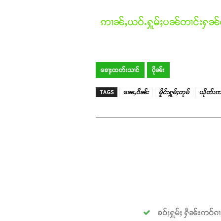
ဢၢၼ်ႇယဝ်ႉႁူမ်ႈပၼ်တၢင်းႁၼ်ထ
ၶေႃႈထတ်းသၢင်
ပိုၼ်း
TAGS
ၼေႇဝိၼ်း
မိူင်းႁူမ်ႈတုမ်
ယိုတ်းဢ
ၶဝ်ႈႁူမ်ႈ ႁဵၼ်းဢဝ်ၵ