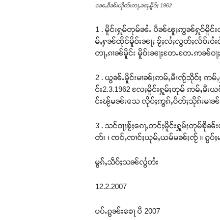
ၼေႇဝိၼ်းယိုတ်းဢႃႇၼႃႇမိူဝ်ႈ 1962
1 . မိူင်းႁူမ်တုမ်ၼႆႉ ပဵၼ်ၽူႈဢွၼ်ႁူဝ်မိ
မ်ႇႁၼ်ထိုင်မိူဝ်းၼႃႈ ၶႂ်ႈလႆႈလွတ်ႈလႅဝ်း
တႃႇၵၢၼ်မိူင်း မိူဝ်းၼႃႈတႄႉတႄႉဢၼ်ဝႃႈၼ
2 . ယွၼ်ႉမိူင်းမၢၼ်ႈဢမ်ႇမီးၸႂ်သိုဝ်ႈ ဢမ်
င်း2.3.1962 လႄႈမိူင်းႁူမ်ႈတုမ် ဢမ်ႇမီးယဝ်
င်းၽႂ်မၼ်းသေ လိုပ်ႈဢွၵ်ႇပႅတ်ႈသိုၵ်းမၢၼ်
3 . သင်ဝႃႈၶႂ်ႈၵေႃႇတင်ႈမိူင်းႁူမ်ႈတုမ်ၶိုၼ်
တ်း ၊ ၸင်ႇၸၢင်ႈယုမ်ႇယမ်မၼ်ႈၸႂ် ။ ၵွပ်
မွၵ်ႇသဵဝ်ႈသၼ်လွႆတႆး
12.2.2007
ပပ်ႉၵွၼ်းၶေႃ ပီ 2007