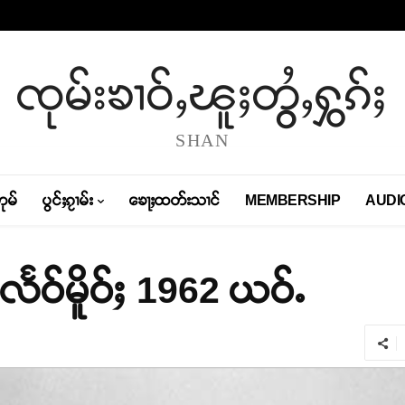
ၸုမ်းၶၢဝ်ႇၽူႈတွႆႇႁွၵ်ႈ
SHAN
တုမ်
ပွင်ႈၵႂၢမ်း
ၶေႃႈထတ်းသၢင်
MEMBERSHIP
AUDI
လုလႅဝ်မိူဝ်ႈ 1962 ယဝ်ႉ