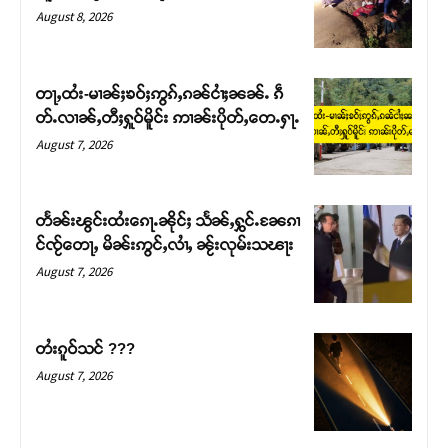
August 8, 2026
တႃႇထႆး-မၢၼ်ႈၶဝ်ႈဢွၵ်ႇၵၼ်ငၢႆႈၼၼ်ႉ ၵဵ
တ်ႉလၢၼ်ႇတီႈႁူဝ်မိူင်း ဢၢၼ်းပိုတ်ႇတေႉႁႃႉ
August 7, 2026
တႅၼ်းၽွင်းထႆးၵေႃႉၼိုင်ႈ သႅၼ်ႇႁွင်ႉၼႄၵၢ
င်ၸႂ်တေႃႇ မိၼ်းဢွင်ႇလၢႆႇ ၼႂ်းလုမ်းသၽႃး
August 7, 2026
တႆးၵူဝ်သင် ???
August 7, 2026