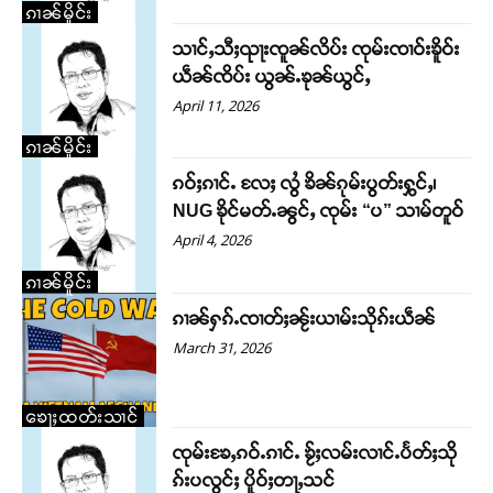
ၵၢၼ်မိူင်း
သၢင်ႇသီႈၺႃးၸူၼ်လိပ်း ၸုမ်းၸၢဝ်းၶိူဝ်း
ယဵၼ်ၸိပ်း ယွၼ်ႉၶုၼ်ယွင်ႇ
April 11, 2026
ၵၢၼ်မိူင်း
ၵဝ်ႈၵၢင်ႉ လႄႈ လွႆ ၶိၼ်ၵုမ်းပွတ်းႁွင်ႇ၊
NUG ၶိုင်မတ်ႉၼွင်ႇ ၸုမ်း “ပ” သၢမ်တူဝ်
April 4, 2026
ၵၢၼ်မိူင်း
ၵၢၼ်ႁၵ်ႉၸၢတ်ႈၼႂ်းယၢမ်းသိုၵ်းယဵၼ်
March 31, 2026
ၶေႃႈထတ်းသၢင်
ၸုမ်းၶႄႇၵဝ်ႉၵၢင်ႉ ၶႂ်ႈလမ်းလၢင်ႉပႅတ်ႈသို
Support SHAN
ၵ်းပလွင်ႈ ပိူဝ်ႈတႃႇသင်