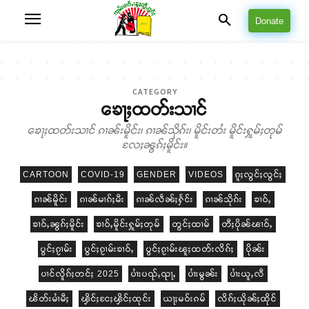
Donate
CATEGORY
ၶေႃႈထတ်းသၢင်
ၶေႃႈထတ်းသၢင် ၵၢၼ်းမိူင်း၊ ၵၢၼ်သိုၵ်း၊ မိူင်းတႆး မိူင်းႁူမ်ႈတုမ်
လႄႈၼွၵ်ႈမိူင်း။
CARTOON
COVID-19
GENDER
VIDEOS
ၵူႈလွင်ႈလွင်ႈ
ၵၢၼ်မိူင်း
ၵၢၼ်မၢၵ်ႈမီး
ၵၢၼ်လဵၼ်ႈႁႅင်း
ၵၢၼ်သိုၵ်း
ၶၢဝ်ႇ
ၶၢဝ်ႇၼွၵ်ႈမိူင်း
ၶၢဝ်ႇမိူင်းႁူမ်ႈတုမ်
တွင်ႈထၢမ်
တီႈပိုၼ်ၽၢဝ်ႇ
ပွင်ႈၵႂၢမ်း
ပွင်ႈၵႂၢမ်းၶၢဝ်ႇ
ပွင်ႈၵႂၢမ်းၽူႈထတ်းလိၵ်ႈ
ပိုၼ်း
ပၢင်လိူၵ်ႈတင်ႈ 2025
ပၢႆးပၺ်ႇၺႃႇ
ပၢႆးမွၼ်း
ပၢႆးယူႇလီ
ၽိတ်းမၢႆမီႈ
ၾိင်ႈငႄႈၾိင်ႈထုင်း
ယႃႈမဝ်းၵမ်
လိၵ်ႈယိုၼ်ႈထိုင်