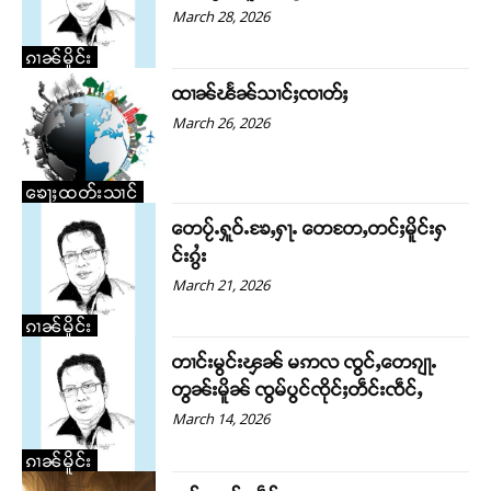
March 28, 2026
တႃႇႁႂ်ႈသဵင်ၵၢင်ၸႂ်ၵူၼ်းမိူင်း ၵူႈတီႈၵူႈလႅၼ်ပေႃးတေၸွ
ၵၢၼ်မိူင်း
တ်ႇ တူဝ်ႈလုမ်ႈၾႃႉၼၼ်ႉ ၶဝ်ႈႁူမ်ႈၵမ်ႉထႅမ် ၸုမ်းၶၢ
ဝ်ႇၽူႈတွႆႇႁွၵ်ႈ လႆႈယူႇၶႃႈဢေႃႈ။
ထၢၼ်ၽႅၼ်သၢင်ႈၸၢတ်ႈ
March 26, 2026
Donate Now
ၶေႃႈထတ်းသၢင်
တေပႂ်ႉႁူဝ်ႉၶႄႇႁႃႉ ​​တေတႄႇတင်ႈမိူင်းႁ
င်းၵွႆး
March 21, 2026
ၵၢၼ်မိူင်း
တၢင်းမွင်းၾၼ် မဢလ ၸွင်ႇ​​တေၵျႃႉ
တွၼ်းမိူၼ် ၸွမ်ပွင်ၸိုင်ႈတဵင်းၸဵင်ႇ
March 14, 2026
ၵၢၼ်မိူင်း