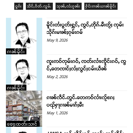
ဝွၵ်း
သိင်ႇဝႅတ်ႉလွမ်ႉ
သုၼ်ႇလႆႈၵူၼ်း
ႁႅင်းၵၢၼ်ယၢၼ်မိူင်း
မိူင်းတႆးပွတ်းႁွင်ႇ ၸွင်ႇတိုၵ်ႉမီးတႂ်ႈ ၸုမ်း
သိုၵ်းမၢၼ်ႈၵုမ်းၵမ်
May 9, 2026
ၵၢၼ်မိူင်း
ၸူးဢဝ်ၸုမ်းၵဝ်ႇ ၸတ်းလၢႆးၸိူင်းၵဝ်ႇ ၸွ
င်ႇ​​တေၸၢင်ႈလႆႈလွင်ႈငမ်းယဵၼ်
May 2, 2026
ၵၢၼ်မိူင်း
ၵၢၼ်လဵင်ႉတွင်ႉတေဢဝ်လၢႆးလႂ်ၵႄႈ
ပၺ်ႁႃၵၢၼ်မၢၵ်ႈမီး
May 1, 2026
ၶေႃႈထတ်းသၢင်