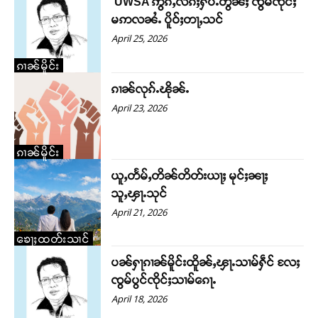
UWSA ဢွၵ်ႇလိၵ်ႈႁပ်ႉတွၼ်ႈ ၸွမ်ၸိုင်ႈ
မဢလၼႆႉ ပိူဝ်ႈတႃႇသင်
April 25, 2026
ၵၢၼ်မိူင်း
ၵၢၼ်လုၵ်ႉၽိုၼ်ႉ
April 23, 2026
ၵၢၼ်မိူင်း
ယူႇတႅမ်ႇတိၼ်တိတ်းယႃႈ မုင်ႈၼႃႈ
သူႇၾႃႉသုင်
April 21, 2026
ၶေႃႈထတ်းသၢင်
ပၼ်ႁႃၵၢၼ်မိူင်းထိူၼ်ႇၾႃႉသၢမ်ႁဵင် လႄႈ
ၸွမ်ပွင်ၸိုင်ႈသၢမ်ၵေႃႉ
April 18, 2026