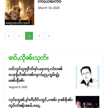
ၵၢပ်ႈယၢမ်းလဵဝ်
March 14, 2026
ၶေႃႈထတ်းသၢင်
1
2
3
ၶၢဝ်ႇလိုၼ်းသုတ်း
ပၢင်လူင်ၺႃးႁဵတ်းႁၢႆႉမႃးတႃႉလၢႆပၢၼ် ​​
ပေႃးၶႂ်ႈပဵၼ်ၵၢၼ်ၵႃႈလႆႈၵႂႃႇၸွမ်းႁွႆႈ
မၼ်းၶိုၼ်း
August 8, 2026
လုၵ်ႈဢွၼ်ႇႁၢႆတီႈဝဵင်းဢွင်ႇပၢၼ်း ႁၼ်ၶိုၼ်း
တူဝ်တၢႆၼႂ်းၼမ်ႉမေႃႇ