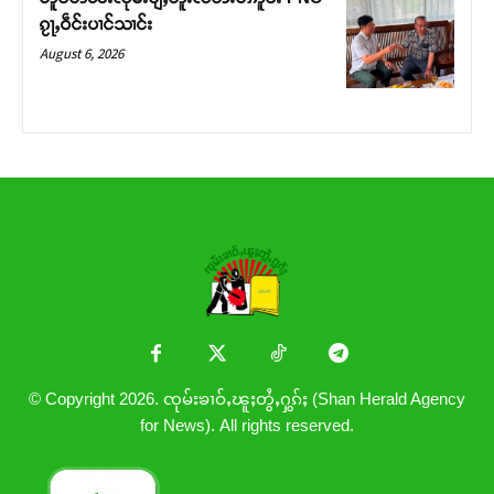
ၵႂႃႇဝဵင်းပၢင်သၢင်း
August 6, 2026
© Copyright 2026. ၸုမ်းၶၢဝ်ႇၽူႈတွႆႇႁွၵ်ႈ (Shan Herald Agency
for News). All rights reserved.