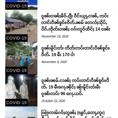
COVID-19
ၵူၼ်းဝၢၼ်ႈမဵဝ်ႉၵျီး ဝဵင်းယႂႃႇငၢၼ်ႇ ၸပ်း
တၢင်းပဵၼ်ၶူဝ်ႊဝိတ်ႉၼမ် တေလႆႈသိုပ်ႇ
ပိၵ်ႉဢိုတ်းဝၢၼ်ႈ ၵၵ်းတူဝ်ထႅင်ႈ 14 ဝၼ်း
November 25, 2020
COVID-19
ၵူၼ်းမိူင်းတႆး တိတ်းၸပ်းတၢင်းပဵၼ်ၶူဝ်ႊ
ဝိတ်ႉ 19 မီး 170 ပၢႆ
November 6, 2020
Support SHAN
COVID-19
ၵူၼ်းၼမ်ႉလၼ်ႈ ၸပ်းတၢင်းပဵၼ်ၶူဝ်ႊဝိ
တႃႇႁႂ်ႈသဵင်ၵၢင်ၸႂ်ၵူၼ်းမိူင်း ၵူႈတီႈၵူႈလႅၼ်ပေႃးတေၸွ
တ်ႉ 19 မီးၵေႃႉၼိုင်ႈ ၼႂ်းမိူင်းတႆးမီး
တ်ႇ တူဝ်ႈလုမ်ႈၾႃႉၼၼ်ႉ ၶဝ်ႈႁူမ်ႈၵမ်ႉထႅမ် ၸုမ်းၶၢ
ဝ်ႇၽူႈတွႆႇႁွၵ်ႈ လႆႈယူႇၶႃႈဢေႃႈ။
ၵူၼ်းၸပ်း 96 ၵေႃႉယဝ်ႉ
October 23, 2020
COVID-19
Donate Now
ၽြႃးၸၢမ်ၵဝ်ႈတွၼ်ႈ (ၽွင်ႇတေႃႇဢူး)