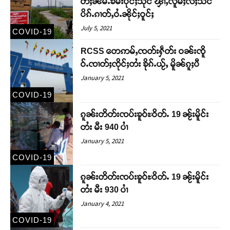
တီႈၼမ်ႉၶမ်းပုင်ႈသုင် ၾၢႆႇလိူမ်ႈလႆႈသင်
ပိၵ်ႉၵၢတ်ႇဝႆႉၼိုင်ႈဝူင်ႈ
July 5, 2021
COVID-19
RCSS တေဢမ်ႇၸတ်းႁဵတ်း ဝၼ်းၸိူ
ဝ်ႉၸၢတ်ႈၸိုင်ႈတႆး ၶိုၵ်ႉယႂ်ႇ မိူၼ်ၵူႈပီ
January 5, 2021
COVID-19
ၵူၼ်းတိတ်းၸပ်းၶူဝ်ႊဝိတ်ႉ 19 ၼႂ်းမိူင်း
တႆး မီး 940 ပၢႆ
January 5, 2021
COVID-19
ၵူၼ်းတိတ်းၸပ်းၶူဝ်ႊဝိတ်ႉ 19 ၼႂ်းမိူင်း
တႆး မီး 930 ပၢႆ
January 4, 2021
COVID-19