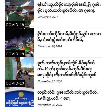
ၾၢႆႇပၢႆးယူႇလီမိူင်းလႃးပိုၼ်ၽၢဝ်ႇႁႂ်ႈ ၵူၼ်း
မိူင်း ၵူတ်ႇထတ်းၶူဝ်ႊဝိတ်ႉ-19 ၵူႈၵေႃႉ
January 4, 2021
COVID-19
ႁႅင်းငၢၼ်းၸိူဝ်းဢမ်ႇမီးဝႂ်ႁပ်ႉႁွင်း တေဢ
မ်ႇလႆႈၶဝ်ႈပွႆးၶၢဝ်းၵတ်း ၵဵင်းမႆႇ
December 26, 2020
COVID-19
ၵူတ်ႇထတ်းထူပ်းႁၼ်ၸိူဝ်ႉမႅင်းၶူဝ်ႊဝိ
တ်ႉ-19 တီႈ ၵူၼ်းလုၵ်ႉထုင်ႉပဵင်းမႃး
ၵေႃႉၼိုင်ႈ တီႈတၢင်းၶဝ်ႈဝဵင်းမိူင်းတူၼ်
November 27, 2020
COVID-19
တႃႈၶီႈလဵၵ်း ၵူၼ်းတိတ်းၸပ်းၶူဝ်ႊဝိတ်ႉ
19 မီးၵႂႃႇယဝ်ႉ 4 ၵေႃႉ
November 25, 2020