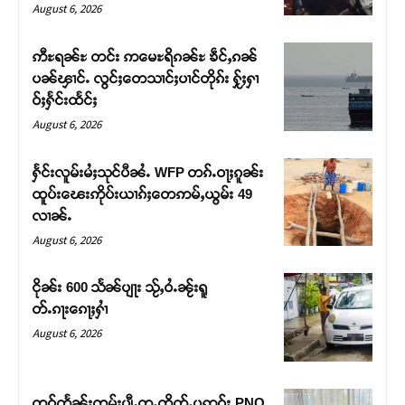
August 6, 2026
ဢီႊရၼ်ႊ တင်း ဢမေႊရိၵၼ်ႊ ၶဵင်ႇၵၼ်
ပၼ်ၾၢင်ႉ လွင်ႈတေသၢင်ႈပၢင်တိုၵ်း ႁႂ်ႈႁၢ
ဝ်ႈႁႅင်းထႅင်ႈ
August 6, 2026
ႁႅင်းလူမ်းမႆႈသုင်ပီၼႆႉ WFP တၵ်ႉဝႃႈၵူၼ်း
ထူပ်းၽေးဢိုပ်းယၢၵ်ႈတေဢမ်ႇယွမ်း 49
လၢၼ်ႉ
August 6, 2026
ငိုၼ်း 600 သႅၼ်ပျႃး သႂ်ႇဝႆႉၼႂ်းရူ
တ်ႉၵႃးၵေႃႈႁၢႆ
August 6, 2026
တူဝ်တႅၼ်းၸုမ်းပျီႇတူႉၸိတ်ႉပဢူဝ်း PNO