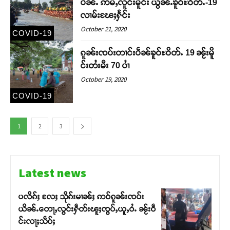
ပီၼႆႉ ဢမ်ႇလူင်းမိူင်း ယွၼ်ႉၶူဝ်ႊဝိတ်ႉ-19
လၢမ်းၽႄႈႁႅင်း
October 21, 2020
COVID-19
ၵူၼ်းၸပ်းတၢင်းပဵၼ်ၶူဝ်ႊဝိတ်ႉ 19 ၼႂ်းမိူ
င်းတႆးမီး 70 ပၢႆ
October 19, 2020
COVID-19
1
2
3
Latest news
ပလိၵ်ႈ လႄႈ သိုၵ်းမၢၼ်ႈ ဢဝ်ၵူၼ်းၸပ်း
ယိၼ်ႉတေႃႇလွင်းႁဵတ်းၽူႈၸွပ်ႇယူႇဝႆႉ ၼႂ်းဝဵ
င်းလႃႈသဵဝ်ႈ