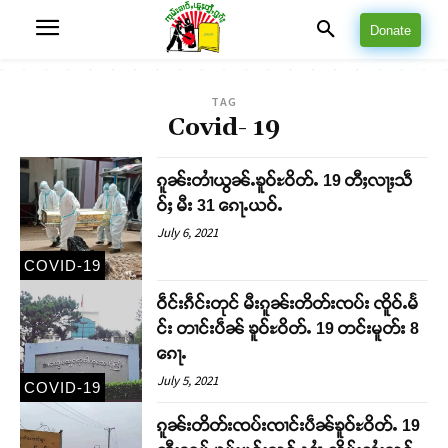
Donate
TAG
Covid- 19
ၵူၼ်းတၢႆယွၼ်ႉၶူဝ်ႊဝိတ်ႉ 19 တီႈလႃႈသဵ
ဝ်ႈ မီး 31 ၵေႃႉယဝ်ႉ
July 6, 2021
COVID-19
ဝဵင်းၵဵင်းတုင် မီးၵူၼ်းတိတ်းၸပ်း ၸိူဝ်ႉမႅ
င်း တၢင်းပဵၼ် ၶူဝ်ႊဝိတ်ႉ 19 တင်းမူတ်း 8
ၵေႃႉ
July 5, 2021
COVID-19
ၵူၼ်းတိတ်းၸပ်းၸၢင်းပဵၼ်ၶူဝ်ႊဝိတ်ႉ 19