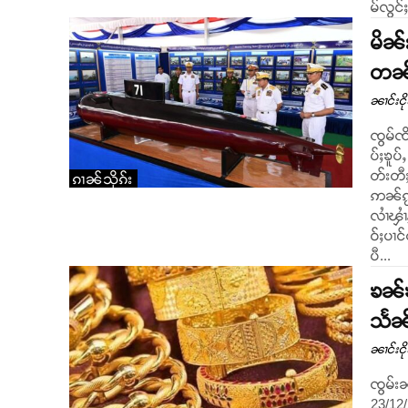
မ်လွင်
မိၼ်
တၼ်း
ၼၢင်းငိ
ၸွမ်ၸိ
ပ်ႈၶူပ
တ်းတီႈ
ၵၢၼ်သိုၵ်း
ဢၼ်ၵႂ
လၢႆၾၢ
ဝ်ႈပၢင်တိုၵ်းယဝ်ႉ
ပီ...
ၶၼ်ၶမ
သႅၼ်
ၼၢင်းငိ
ၸွမ်း
23/12/