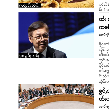
ပုင်ႈၶိုၼ်ႈထ
ၵူႈလွင်ႈလွင်ႈ
မ်း 1 
ထႆး 
ဢၼ်
ၼၢင်းငိ
မိူင်း
လိူၵ်ႈ
တီႊသႅမ
ၵူႈလွင်ႈလွင်ႈ
သိုဝ်ႇၶၢဝ်ႇ ၼင်ႇၼႆ။ တ
မိူင်း
ၶၵ်ႉတွၼ်ႈၼ
င်းထႆ
သိုၵ်
ၶွင်
တ်းပ
ၼၢင်းၽ