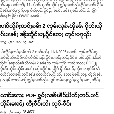
်ႉမႃး ဝၼ်းတီႈ 11 လိူၼ်ထူၼ်ႈၼိုင်ႈ ႁွင်ႈၵၢၼ်ၾၢႆႇႁႅင်းၵၢၼ်သိုၵ်း
ၼ်ၽၢဝ်ႇဢွၵ်ႇမႃး မၢႆမီႈပၵ်းပိူင်မႂ်ႇ ၼင်ႇ ၼႆ။ ၵူၼ်းယိပ်းဝႆႉ ဝႂ်ႁဵ
ၼ်ၼွၵ်ႈမိူင်း OWIC ၼၼ်ႉ...
ပၢင်လိူၵ်ႈတင်ႈၵမ်း 2 ၸုမ်းလုၵ်ႉၽိုၼ်ႉ ပိုတ်းယို
ိုၵ်းမၢၼ်ႈ ၼႂ်းတိူင်းပႃႇၵိူဝ်လႄႈ တူင်းမၵူၺ်း
-
January 12, 2026
urng
ၢင်လိူၵ်ႈတင်ႈၵမ်းထိ 2 ဝၼ်းတီႈ 11/1/2026 ၼၼ်ႉ ၸုမ်းယိပ်းၵွ
ၶဝ်ႈပိုတ်းယိုဝ်းလၢႆလၢႆဝဵင်းၼႂ်းမိူင်းမၢၼ်ႈတူင်ႈပဵင်း။ ပၢင်တိုၵ်းၽႅၼ်
ိုၵ်း ၼႃႈလိၼ်သိုၵ်းမၢႆ 2 ၼႆသေ ၸုမ်းသိုၵ်းယၢင်းလႄႈ PDF ႁူ
ပိုတ်းယိုဝ်းသိုၵ်းမၢၼ်ႈ ၼႂ်းတိူင်းပႃႇၵိူဝ် မိူၼ်ၼင်ႇၼႂ်းၸႄႈဝဵင်းၽိ
ၸႄႈဝဵင်းထၢၼ်းတပိၼ်ႇ၊ ၸႄႈဝဵင်းပွင်းတီႇ လႄႈ မိၼ်းလႃႉ ၸိူဝ်းၼႆႉ
ႂ်ႈ ၽူႈမီးၸၼ်ႉၼႂ်းႁွင်ႈၵၢၼ်ၾၢႆႇၽွင်းငမ်းၵူႈလွင်ႈလွင်ႈ ၵေႃႉၼိုင်ႈ
.
်းယၢင်းလႄႈ PDF ႁူမ်ႈၵၼ်ၽဵဝ်ႈပႅတ်ႈတပ်ႉပၢင်
သိုၵ်းမၢၼ်ႈ တီႈဝဵင်းတႆး ထုင်ႉပဵင်း
-
January 10, 2026
urng