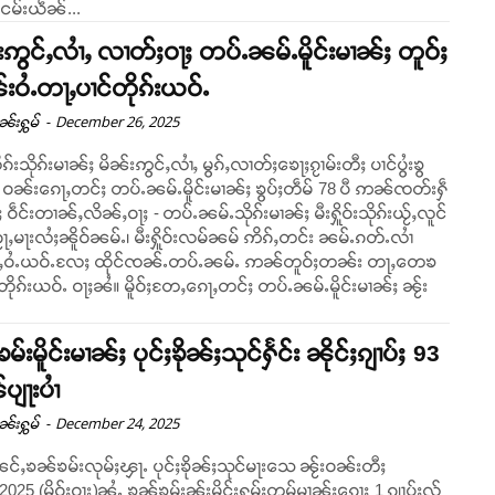
ႈငမ်းယဵၼ်...
းဢွင်ႇလၢႆႇ လၢတ်ႈဝႃႈ တပ်ႉၼမ်ႉမိူင်းမၢၼ်ႈ တူဝ်ႈ
ဝႆႉတႃႇပၢင်တိုၵ်းယဝ်ႉ
-
December 26, 2025
ုၼ်းႁွမ်
ၵ်းသိုၵ်းမၢၼ်ႈ မိၼ်းဢွင်ႇလၢႆႇ မွၵ်ႇလၢတ်ႈၶေႃႈၵႂၢမ်းတီႈ ပၢင်ပွႆးၶွ
်ႇ ဝၼ်းၵေႃႇတင်ႈ တပ်ႉၼမ်ႉမိူင်းမၢၼ်ႈ ၶွပ်ႈတဵမ် 78 ပီ ဢၼ်ၸတ်းႁဵ
 ဝဵင်းတၢၼ်ႇလိၼ်ႇဝႃႈ - တပ်ႉၼမ်ႉသိုၵ်းမၢၼ်ႈ မီးႁိူဝ်းသိုၵ်းယႂ်ႇလူင်
ႃႇမႃးလႆႈၼိူဝ်ၼမ်ႉ၊ မီးႁိူဝ်းလမ်ၼမ် ဢိၵ်ႇတင်း ၼမ်ႉၵတ်ႉလၢႆ
ႆႇဝႆႉယဝ်ႉလႄႈ ထိုင်ၸၼ်ႉတပ်ႉၼမ်ႉ ဢၼ်တူဝ်ႈတၼ်း တႃႇတေၶ
 ဝႃႈၼႆ။ မိူဝ်ႈတႄႇၵေႃႇတင်ႈ တပ်ႉၼမ်ႉမိူင်းမၢၼ်ႈ ၼႂ်း
်းမိူင်းမၢၼ်ႈ ပုင်ႈၶိုၼ်ႈသုင်ႁႅင်း ၼိုင်ႈၵျၢပ်ႈ 93
ပျႃးပၢႆ
-
December 24, 2025
ုၼ်းႁွမ်
ၼင်ႇၶၼ်ၶမ်းလုမ်ႈၾႃႉ ပုင်ႈၶိုၼ်ႈသုင်မႃးသေ ၼႂ်းဝၼ်းတီႈ
2025 (မိူဝ်ႈဝႃး)ၼႆႉ ၶၼ်ၶမ်းၼႂ်းမိူင်းႁူမ်ႈတုမ်မၢၼ်ႈၵေႃႈ 1 ၵျၢပ်ႈလႂ်