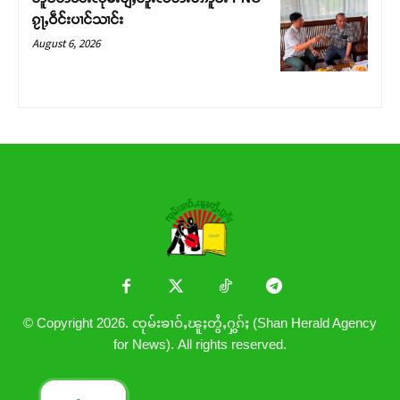
ၵႂႃႇဝဵင်းပၢင်သၢင်း
August 6, 2026
© Copyright 2026. ၸုမ်းၶၢဝ်ႇၽူႈတွႆႇႁွၵ်ႈ (Shan Herald Agency
for News). All rights reserved.