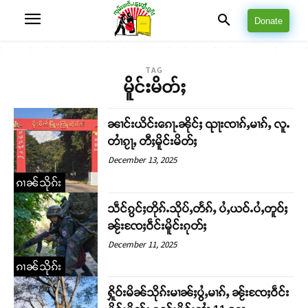
Donate
TAG
မိူင်းမိတ်ႈ
ၼၢင်းယိင်းၵေႃႉၼိုင်ႈ ၺႃးၸၢၵ်ႇမၢၵ်ႇ လူႉ
တၢႆၵႂႃႇ တီႈမိူင်းမိတ်ႈ
December 13, 2025
ၵၢၼ်သိုၵ်း
သဵင်ၵွင်ႈတိုၵ်ႉသိုပ်ႇတႅၵ်ႇ ပႆႇယဝ်ႉပႆႇတူဝ်ႈ
ၼႂ်းၸႄႈဝဵင်းမိူင်းၵုတ်ႈ
December 11, 2025
ၵၢၼ်သိုၵ်း
ႁိူဝ်းမိၼ်သိုၵ်းမၢၼ်ႈပွႆႇမၢၵ်ႇ ၼႂ်းၸႄႈဝဵင်း