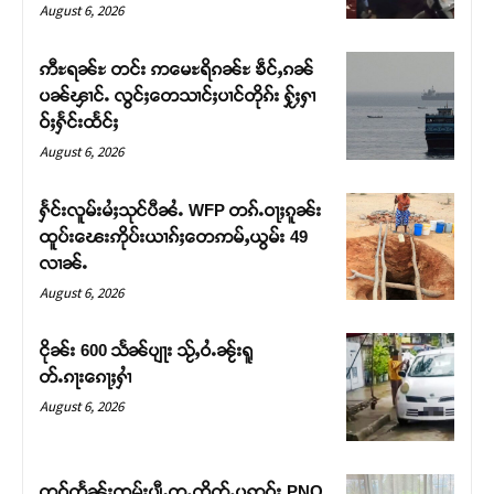
August 6, 2026
ဢီႊရၼ်ႊ တင်း ဢမေႊရိၵၼ်ႊ ၶဵင်ႇၵၼ်
ပၼ်ၾၢင်ႉ လွင်ႈတေသၢင်ႈပၢင်တိုၵ်း ႁႂ်ႈႁၢ
ဝ်ႈႁႅင်းထႅင်ႈ
August 6, 2026
ႁႅင်းလူမ်းမႆႈသုင်ပီၼႆႉ WFP တၵ်ႉဝႃႈၵူၼ်း
ထူပ်းၽေးဢိုပ်းယၢၵ်ႈတေဢမ်ႇယွမ်း 49
လၢၼ်ႉ
August 6, 2026
ငိုၼ်း 600 သႅၼ်ပျႃး သႂ်ႇဝႆႉၼႂ်းရူ
တ်ႉၵႃးၵေႃႈႁၢႆ
August 6, 2026
တူဝ်တႅၼ်းၸုမ်းပျီႇတူႉၸိတ်ႉပဢူဝ်း PNO