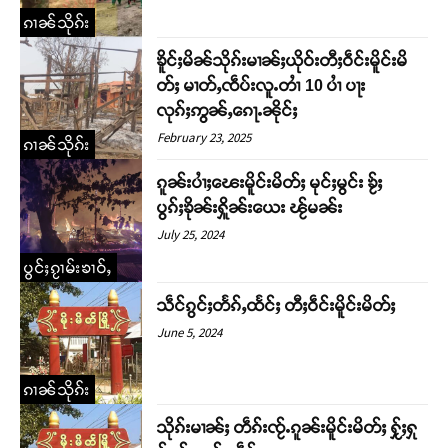
ၵၢၼ်သိုၵ်း
ၶိူင်ႈမိၼ်သိုၵ်းမၢၼ်ႈယိုဝ်းတီႈဝဵင်းမိူင်းမိ
တ်ႈ မၢတ်ႇၸဵပ်းလူႉတၢႆ 10 ပၢႆ ပႃး
လုၵ်ႈဢွၼ်ႇၵေႃႉၼိုင်ႈ
February 23, 2025
ၵၢၼ်သိုၵ်း
ၵူၼ်းပၢႆႈၽေးမိူင်းမိတ်ႈ မုင်ႈမွင်း ၶႂ်ႈ
ပွၵ်ႈၶိုၼ်းႁိူၼ်းယေး ၽႂ်မၼ်း
July 25, 2024
Support SHAN
ပွင်ႈၵႂၢမ်းၶၢဝ်ႇ
သဵင်ၵွင်ႈတႅၵ်ႇထႅင်ႈ တီႈဝဵင်းမိူင်းမိတ်ႈ
တႃႇႁႂ်ႈသဵင်ၵၢင်ၸႂ်ၵူၼ်းမိူင်း ၵူႈတီႈၵူႈလႅၼ်ပေႃးတေၸွ
တ်ႇ တူဝ်ႈလုမ်ႈၾႃႉၼၼ်ႉ ၶဝ်ႈႁူမ်ႈၵမ်ႉထႅမ် ၸုမ်းၶၢ
June 5, 2024
ဝ်ႇၽူႈတွႆႇႁွၵ်ႈ လႆႈယူႇၶႃႈဢေႃႈ။
ၵၢၼ်သိုၵ်း
Donate Now
သိုၵ်းမၢၼ်ႈ တဵၵ်းၸႂ်ႉၵူၼ်းမိူင်းမိတ်ႈ ႁႂ်ႈႁု