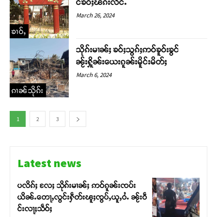
င်ၶဝ်ႈၽၵ်းလဵင်ႉ
March 26, 2024
ၶၢဝ်ႇ
သိုၵ်းမၢၼ်ႈ ၶဝ်ႈသွၵ်ႈဢဝ်ၶူဝ်းၶွင်
ၼႂ်းႁိူၼ်းယေးၵူၼ်းမိူင်းမိတ်ႈ
March 6, 2024
ၵၢၼ်သိုၵ်း
1
2
3
Latest news
ပလိၵ်ႈ လႄႈ သိုၵ်းမၢၼ်ႈ ဢဝ်ၵူၼ်းၸပ်း
ယိၼ်ႉတေႃႇလွင်းႁဵတ်းၽူႈၸွပ်ႇယူႇဝႆႉ ၼႂ်းဝဵ
င်းလႃႈသဵဝ်ႈ