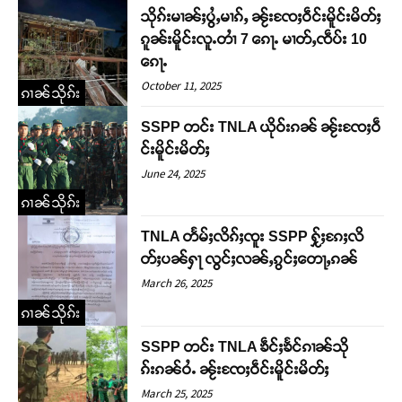
သိုၵ်းမၢၼ်ႈပွႆႇမၢၵ်ႇ ၼႂ်းၸႄႈဝဵင်းမိူင်းမိတ်ႈ
ၵူၼ်းမိူင်းလူႉတၢႆ 7 ၵေႃႉ မၢတ်ႇၸဵပ်း 10
ၵေႃႉ
October 11, 2025
ၵၢၼ်သိုၵ်း
SSPP တင်း TNLA ယိုဝ်းၵၼ် ၼႂ်းၸႄႈဝဵ
င်းမိူင်းမိတ်ႈ
June 24, 2025
ၵၢၼ်သိုၵ်း
TNLA တႅမ်ႈလိၵ်ႈၸူး SSPP ႁႂ်ႈၵႄႈလိ
တ်ႈပၼ်ႁႃ လွင်ႈလၼ်ႇၵွင်ႈတေႃႇၵၼ်
March 26, 2025
ၵၢၼ်သိုၵ်း
SSPP တင်း TNLA ၶဵင်ႈၶႅင်ၵၢၼ်သို
ၵ်းၵၼ်ဝႆႉ ၼႂ်းၸႄႈဝဵင်းမိူင်းမိတ်ႈ
March 25, 2025