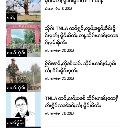
မိူင်းမိတ်ႈ ၵူၼ်းမိူင်းတၢႆ 11 ၵေႃႉ
December 8, 2025
ၶၢဝ်ႇ
သိုၵ်း TNLA ဢဝ်ႁူမ်ႇလူမ်ႈၼွၵ်ႈဝဵင်းမိူ
င်းၵုတ်ႈ မိူင်းမိတ်ႈ တႃႇသိုၵ်းမၢၼ်ႈတေၶ
ဝ်ႈၵုမ်းၶိုၼ်း
November 25, 2025
ၵၢၼ်သိုၵ်း
ႁိုင်ၽၢၵ်ႇလိူၼ်ယဝ်ႉ သိုၵ်းမၢၼ်ႈပႆႇၵုမ်း
လႆႈ ဝဵင်းမိူင်းၵုတ်ႈ
November 20, 2025
ၵၢၼ်သိုၵ်း
TNLA ဢမ်ႇငၢၵ်ႈပၼ် သိုၵ်းမၢၼ်ႈတေႁဵ
တ်းႁိုဝ်လၼ်ၶဝ်ႈလႆႈ မိူင်းမိတ်ႈ
November 19, 2025
ၵၢၼ်မိူင်း