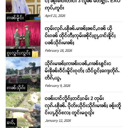
င်ႈ ၼႂ်းၶၢဝ်းတၢင်း 3 လိူၼ် တေႁွင်ႉ EAO
ဢုပ်ႇဢူဝ်း
April 21, 2026
ၵၢၼ်မိူင်း
ၸုမ်းလုၵ်ႉၽိုၼ်ႉမၢၼ်ႈၼင်ႇၵၼ် ယို
ဝ်းၵၼ် ထိုင်တီႈၸုမ်းၼိုင်ႈၵႂႃႇဝၢင်းၶိူင်ႈ
ပၼ်သိုၵ်းမၢၼ်ႈ
February 18, 2026
ၵူႈလွင်ႈလွင်ႈ
သိုၵ်းမၢၼ်ႈဢၢၼ်းပၼ်ႇၵၢၼ်ၽွင်းင
မ်းၶိုၼ်းဝဵင်းမိူင်းၵုတ်ႈ သဵင်ၵွင်ႈၵေႃႈတိုၵ်ႉ
တႅၵ်ႇယူႇ
February 9, 2026
ၵၢၼ်သိုၵ်း
ဝၼ်းပၢင်လိူၵ်ႈတင်ႈၵမ်း 2 ၸုမ်း
လုၵ်ႉၽိုၼ်ႉ ပိုတ်းယိုဝ်းသိုၵ်းမၢၼ်ႈ ၼႂ်းတိူ
င်းပႃႇၵိူဝ်လႄႈ တူင်းမၵူၺ်း
January 12, 2026
ၶၢဝ်ႇ