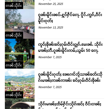
November 25, 2025
ၵၢၼ်သိုၵ်း
ၵူၼ်းမိူင်းၼပ်ႉႁူဝ်ႁဵင်ၵေႃႉ ငိူင်ႉဢွၵ်ႇဝဵင်း
မိူင်းၵုတ်ႈ
November 13, 2025
ၵၢၼ်သိုၵ်း
ၸူဝ်ႈၶိုၼ်းၶဝ်ႈၵုမ်းဝဵင်းၵျွၵ်ႉမႄးၼႆႉ သိုၵ်း
မၢၼ်ႈတီႉၵူၼ်းမိူင်းဢမ်ႇယွမ်း 50 ၵေႃႉ
November 7, 2025
Support SHAN
ၵၢၼ်သိုၵ်း
ၵူၼ်းမိူင်းၵုတ်ႈ ၼႄၵၢင်ၸႂ်သၢၼ်ၶတ်းသို
တႃႇႁႂ်ႈသဵင်ၵၢင်ၸႂ်ၵူၼ်းမိူင်း ၵူႈတီႈၵူႈလႅၼ်ပေႃးတေၸွ
ၵ်းမၢၼ်ႈဢၼ်ဢၢၼ်း ၶဝ်ႈၵုမ်းဝဵင်းၶိုၼ်း
တ်ႇ တူဝ်ႈလုမ်ႈၾႃႉၼၼ်ႉ ၶဝ်ႈႁူမ်ႈၵမ်ႉထႅမ် ၸုမ်းၶၢ
ဝ်ႇၽူႈတွႆႇႁွၵ်ႈ လႆႈယူႇၶႃႈဢေႃႈ။
November 7, 2025
ၵၢၼ်သိုၵ်း
Donate Now
သိုၵ်းမၢၼ်ႈထႅမ်ႁႅင်းသိုၵ်းၶဝ်ႈ ဝဵင်းဝၢၼ်ႈ