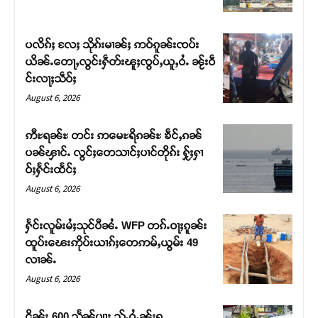
ပလိၵ်ႈ လႄႈ သိုၵ်းမၢၼ်ႈ ဢဝ်ၵူၼ်းၸပ်း
ယိၼ်ႉတေႃႇလွင်းႁဵတ်းၽူႈၸွပ်ႇယူႇဝႆႉ ၼႂ်းဝဵ
င်းလႃႈသဵဝ်ႈ
August 6, 2026
ဢီႊရၼ်ႊ တင်း ဢမေႊရိၵၼ်ႊ ၶဵင်ႇၵၼ်
ပၼ်ၾၢင်ႉ လွင်ႈတေသၢင်ႈပၢင်တိုၵ်း ႁႂ်ႈႁၢ
ဝ်ႈႁႅင်းထႅင်ႈ
August 6, 2026
ႁႅင်းလူမ်းမႆႈသုင်ပီၼႆႉ WFP တၵ်ႉဝႃႈၵူၼ်း
ထူပ်းၽေးဢိုပ်းယၢၵ်ႈတေဢမ်ႇယွမ်း 49
လၢၼ်ႉ
August 6, 2026
ငိုၼ်း 600 သႅၼ်ပျႃး သႂ်ႇဝႆႉၼႂ်းရူ