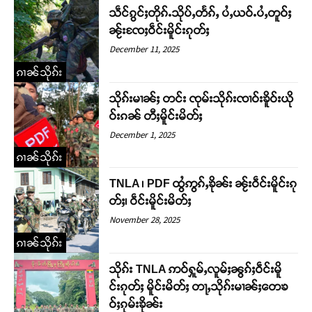
သဵင်ၵွင်ႈတိုၵ်ႉသိုပ်ႇတႅၵ်ႇ ပႆႇယဝ်ႉပႆႇတူဝ်ႈ
ၼႂ်းၸႄႈဝဵင်းမိူင်းၵုတ်ႈ
December 11, 2025
ၵၢၼ်သိုၵ်း
သိုၵ်းမၢၼ်ႈ တင်း ၸုမ်းသိုၵ်းၸၢဝ်းၶိူဝ်းယို
ဝ်းၵၼ် တီႈမိူင်းမိတ်ႈ
December 1, 2025
ၵၢၼ်သိုၵ်း
TNLA ၊ PDF ထွႆဢွၵ်ႇၶိုၼ်း ၼႂ်းဝဵင်းမိူင်းၵု
တ်ႈ၊ ဝဵင်းမိူင်းမိတ်ႈ
November 28, 2025
ၵၢၼ်သိုၵ်း
သိုၵ်း TNLA ဢဝ်ႁူမ်ႇလူမ်ႈၼွၵ်ႈဝဵင်းမိူ
င်းၵုတ်ႈ မိူင်းမိတ်ႈ တႃႇသိုၵ်းမၢၼ်ႈတေၶ
ဝ်ႈၵုမ်းၶိုၼ်း