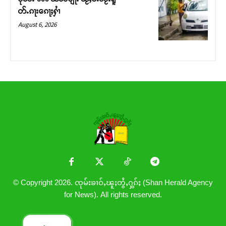
တ်ႉၵႃးၵေႃႈႁၢႆ
August 6, 2026
© Copyright 2026. ၸုမ်းၶၢဝ်ႇၽူႈတွႆႇႁွၵ်ႈ (Shan Herald Agency
for News). All rights reserved.