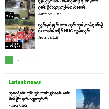
ငႂ်ႈ(ယႂႃႇငၢၼ်ႇ) ၵမ်းလႂ်ၵေႃႈ ပူႇၵႄႇလႄႈ
ၵူၼ်းမိူင်းၺႃးၶႃႈႁႅမ်ၵမ်းၼၼ်ႉ
November 3, 2025
ၶၢဝ်ႇ
လွင်ႈမုင်ႈမွင်းလႄႈ လွင်ႈယုမ်ႇယမ်ၵူၼ်းမိူ
င်း ဢၼ်မီးၼိူဝ် NUG ယွမ်းလူင်း
August 18, 2025
ၵၢၼ်မိူင်း
1
2
3
Latest news
ယူႊၶရဵၼ်ႊ ယိုဝ်းႁူင်းၸၢၵ်ႈႁုင်ၼမ်ႉမၼ်း
မဵၼ်မိူင်းရတ်ႉသျႃႊသွင်တီႈ
August 7, 2026