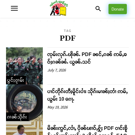
Donate
TAG
PDF
ၸုမ်းလုၵ်ႉၽိုၼ်ႉ PDF ၼင်ႇၵၼ် ဢမ်ႇၶ
ဝ်ႈၵၼ်ၼႆႉ ယွၼ်ႉသင်
July 7, 2026
ပွင်ႈၵႂၢမ်း
ပၢင်တိုၵ်းတီႈမိူင်းပၢႆး သိုၵ်းမၢၼ်ႈတၢႆ ဢမ်ႇ
ယွမ်း 10 ၵေႃႉ
May 19, 2026
ၵၢၼ်သိုၵ်း
မိၼ်းဢွင်ႇလၢႆႇ ပိုၼ်ၽၢဝ်ႇႁႂ်ႈ PDF ဝၢင်းၶိူ