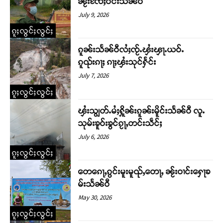
ၼႂ်းၸႄႈဝဵင်းသႅၼ်ဝီ
July 9, 2026
ၵူႈလွင်ႈလွင်ႈ
ၵူၼ်းသႅၼ်ဝီလႆႈၸႂ်ႉၾႆးၾႃႉယဝ်ႉ
ၵူၺ်းၵႃႈ ၵႃႈၾႆးသုင်ႁႅင်း
July 7, 2026
ၵူႈလွင်ႈလွင်ႈ
ၾႆးသျွတ်ႉမႆႈႁိူၼ်းၵူၼ်းမိူင်းသႅၼ်ဝီ လူႉ
သုမ်းၶူဝ်းၶွင်ၵႂႃႇတင်းသဵင်ႈ
July 6, 2026
ၵူႈလွင်ႈလွင်ႈ
တေၵေႃႇၵွင်းမူးမူၺ်ႇတေႃႇ ၼႂ်းဝၢင်းႁေႃၶ
မ်းသႅၼ်ဝီ
May 30, 2026
ၵူႈလွင်ႈလွင်ႈ