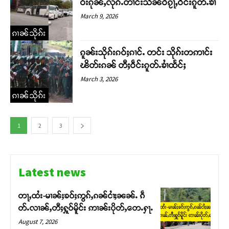
ဝ်းၵုၼ်ႇလုၵ်ႉတၢင်းသႅၼ်ဝီၵႂႃႇဝဵင်းၵူတ်ႉၶၢႆ
March 9, 2026
ၵၢၼ်သိုၵ်း
ၵူၼ်းသိုၵ်းၵဝ်ႈၵၢင်ႉ တင်း သိုၵ်းတဢၢင်း
ၽိတ်းၵၼ် တီႈဝဵင်းၵူတ်ႉၶၢႆထႅင်ႈ
March 3, 2026
ၵၢၼ်သိုၵ်း
1
2
3
Latest news
တႃႇထႆး-မၢၼ်ႈၶဝ်ႈဢွၵ်ႇၵၼ်ငၢႆႈၼၼ်ႉ ၵဵ
တ်ႉလၢၼ်ႇတီႈႁူဝ်မိူင်း ဢၢၼ်းပိုတ်ႇတေႉႁႃႉ
August 7, 2026