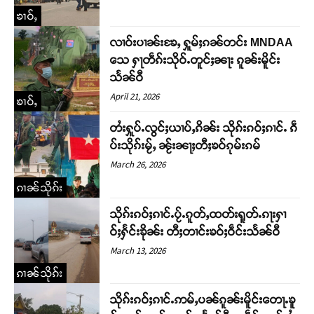
ၶၢဝ်ႇ
လၢဝ်းပၢၼ်းၶႄႇ ႁူမ်ႈၵၼ်တင်း MNDAA
သေ ႁႃတဵၵ်းသိုဝ်ႉတူင်ႈၼႃး ၵူၼ်းမိူင်း
သႅၼ်ဝီ
April 21, 2026
ၶၢဝ်ႇ
တႆးႁူပ်ႉလွင်ႈယၢပ်ႇၵိၼ်း သိုၵ်းၵဝ်ႈၵၢင်ႉ ၵဵ
ပ်းသိုၵ်းမႂ်ႇ ၼႂ်းၼႃႈတီႈၶဝ်ၵုမ်းၵမ်
March 26, 2026
Support SHAN
ၵၢၼ်သိုၵ်း
သိုၵ်းၵဝ်ႈၵၢင်ႉပႂ်ႉၵူတ်ႇထတ်းရူတ်ႉၵႃးႁၢ
တႃႇႁႂ်ႈသဵင်ၵၢင်ၸႂ်ၵူၼ်းမိူင်း ၵူႈတီႈၵူႈလႅၼ်ပေႃးတေၸွ
ဝ်ႈႁႅင်းၶိုၼ်း တီႈတၢင်းၶဝ်ႈဝဵင်းသႅၼ်ဝီ
တ်ႇ တူဝ်ႈလုမ်ႈၾႃႉၼၼ်ႉ ၶဝ်ႈႁူမ်ႈၵမ်ႉထႅမ် ၸုမ်းၶၢ
ဝ်ႇၽူႈတွႆႇႁွၵ်ႈ လႆႈယူႇၶႃႈဢေႃႈ။
March 13, 2026
ၵၢၼ်သိုၵ်း
Donate Now
သိုၵ်းၵဝ်ႈၵၢင်ႉဢမ်ႇပၼ်ၵူၼ်းမိူင်းတေႃႉၶူ