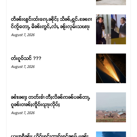
တႅၼ်းၽွင်းထႆးၵေႃႉၼိုင်ႈ သႅၼ်ႇႁွင်ႉၼႄၵၢ
င်ၸႂ်တေႃႇ မိၼ်းဢွင်ႇလၢႆႇ ၼႂ်းလုမ်းသၽႃး
August 7, 2026
တႆးၵူဝ်သင် ???
August 7, 2026
ၼၢႆးၼႃႈ တတ်းၶၢႆ တီႈလိၼ်ဢၼ်ပၼ်တႃႇ
ၵူၼ်းဝၢၼ်ႈၸိူဝ်းၺႃးလိုပ်ႈ
August 7, 2026
ယူႊၶရဵၼ်ႊ ယိုဝ်းႁူင်းၸၢၵ်ႈႁုင်ၼမ်ႉမၼ်း