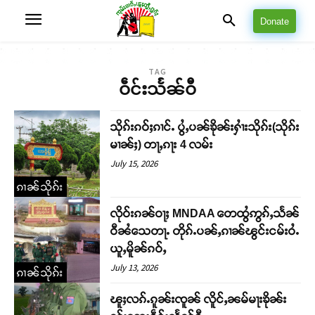
Donate
TAG
ဝဵင်းသႅၼ်ဝီ
သိုၵ်းၵဝ်ႈၵၢင်ႉ ပွႆႇပၼ်ၶိုၼ်းႁၢႆးသိုၵ်း(သိုၵ်း
မၢၼ်ႈ) တႃႇၵႃး 4 လမ်း
July 15, 2026
ၵၢၼ်သိုၵ်း
လိုဝ်းၵၼ်ဝႃႈ MNDAA တေထွႆဢွၵ်ႇသႅၼ်
ဝီၼႆသေတႃႉ တိုၵ်ႉပၼ်ႇၵၢၼ်ၽွင်းငမ်းဝႆႉ
ယူႇမိူၼ်ၵဝ်ႇ
July 13, 2026
ၵၢၼ်သိုၵ်း
ၽူႈလၵ်ႉၵူၼ်းၸူၼ် လိူင်ႇၼမ်မႃးၶိုၼ်း