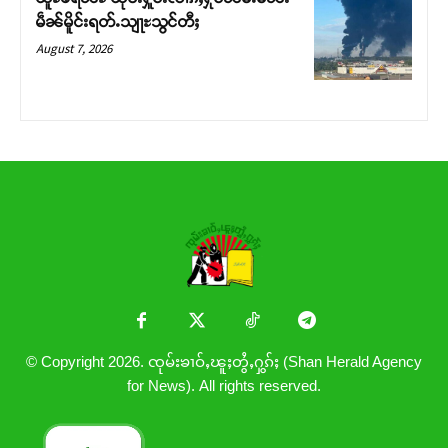
မဵၼ်မိူင်းရတ်ႉသျႃႊသွင်တီႈ
August 7, 2026
© Copyright 2026. ၸုမ်းၶၢဝ်ႇၽူႈတွႆႇႁွၵ်ႈ (Shan Herald Agency
for News). All rights reserved.