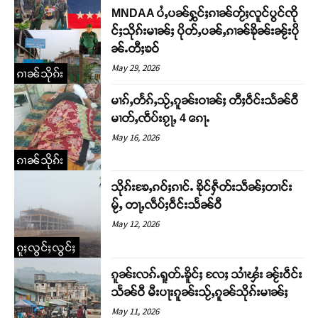
MNDAA ပႆႇပၼ်ႁွင်ႈၵၢၼ်တႂ်ႈလူင်ပွင်ၸို
င်ႈသိုၵ်းမၢၼ်ႈ ပိုတ်ႇပၼ်ႇၵၢၼ်ၶိုၼ်းၼႂ်းပို
ၼ်ႉတီႈၶဝ်
May 29, 2026
ၵၢၼ်သိုၵ်း
မၢၵ်ႇတႅၵ်ႇသႂ်ႇၵူၼ်းဝၢၼ်ႈ တီႈဝဵင်းသႅၼ်ဝီ
မၢတ်ႇၸဵပ်းၵႂႃႇ 4 ၵေႃႉ
May 16, 2026
ၵၢၼ်သိုၵ်း
သိုၵ်းၶႄႇၵဝ်ႈၵၢင်ႉ ၶိုင်ႁဵတ်းသဵၼ်ႈတၢင်း
မႂ်ႇ တႃႇလဵပ်ႈဝဵင်းသႅၼ်ဝီ
May 12, 2026
ၵူႈလွင်ႈလွင်ႈ
ၵူၼ်းလၵ်ႉရူတ်ႉၶိူင်ႈ လႄႈ သၢႆၾႆး ၼႂ်းဝဵင်း
သႅၼ်ဝီ မီးပႃးၵူၼ်းသႂ်ႇၵူၼ်သိုၵ်းမၢၼ်ႈ
May 11, 2026