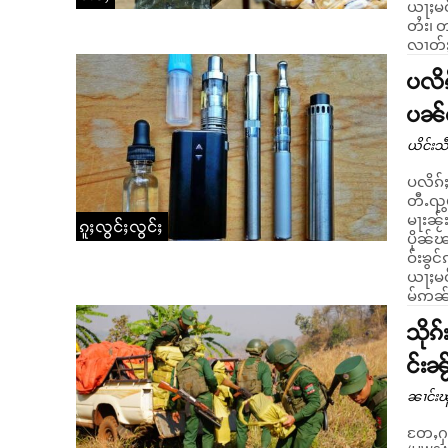
ယႃႈမဝ်းၵမ်
တႆး၊ တ
လၢတ်ႈ
ပလိၵ
ပၼ်တ
ယိင်းသဵ
ပလိၵ်
တီႉၺွ
မႃးၼႂ်းပွၵ်ႉၼႂ်
ၵူႈလွင်ႈလွင်ႈ
ပိုၼ်ၽ
ဝ်းၶွ
ယႃႈမဝ
မ်ဢၼ်ႁ
သိုၵ
င်းၼ
ၼၢင်းၽ
တႄႇႁူဝ