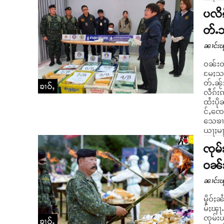
ပလိၵ
တ်ႉ
ၼၢင်းၽ
ဝၼ်းတ
မႄႈသၢ
တ်ႉၼႂ
ၶၢဝ်ႇ
လဵၵ်းဢၢၼ
ထႆးပို
င်ႇၸေ
သေၶၢမ
ယႃႈမႃႉ
ၸုမ်
ဝၼ်
ၼၢင်းၽ
မိူဝ်
မ်ႈၾႃႉ
ၸုမ်းယ
ၶၢဝ်ႇ