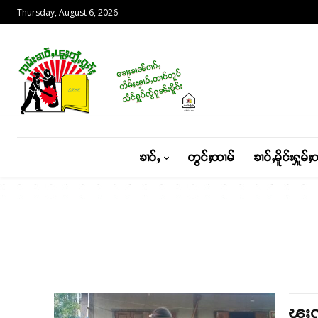
Thursday, August 6, 2026
ၶၢဝ်ႇ
တွင်ႈထၢမ်
ၶၢဝ်ႇမိူင်းႁူမ်ႈ
ၽူႈလ