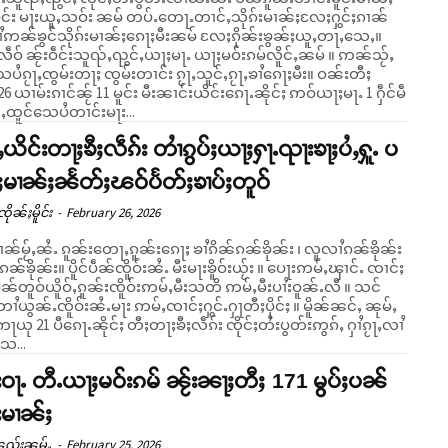
ပဵင်း မႃးယူႇသဝ်း ၼမ် တပ်ႉတေႃႉတၢင်ႇသိုၵ်းမၢၼ်ႈလႄႈႁွင်ႈၵၢၼ်
ႆဢၼ်ၶွင်သိုၵ်းမၢၼ်ႈၵေႃႈမီးၼမ် လႄႈၵိုၼ်းၶွၼ်ႈယူႇတႃႇသေႇ။
ဵဝ် ၼႂ်းဝဵင်းသူၺ်ႇၺွင်ႇယႃႈမႃႉ ယႃႈမဝ်းၵမ်လိူင်ႇၼမ် ။ ဢၼ်သႂ်ႇ
ႆၵႂႃႇၸွမ်းတႃႈ ၸွမ်းတၢင်း ၵႂႃႇသူင်ႇၵႂႃႇၶၢႆၵေႃႈမီး။ ဝၼ်းတီႈ
26 ယၢမ်းၵၢင်ၼႂ် 11 မူင်း မီးၼၢင်းယိင်းၵေႃႉၼိုင်ႈ ဢဝ်ယႃႈမႃႉ 1 ႁဵင်မဵ
်ႇထူင်သေပႆတၢင်းမႃး...
ႇယိင်းတႃႈၶီႈလဵၵ်း တၢႆၵွပ်ႈယႃႈႁႃႉၺႃးၶႃႈပႆႇႁူႉ ပ
ႈမၢၼ်ႈၼႅတ်ႈၽဝ်ပႅတ်ႈၶၢပ်ႈတူဝ်
ိုၼ်ႈမိူင်း
-
February 26, 2026
ၢၼ်မႂ်ႇၼႆႉ ၵူၼ်းတေႃႇၵူၼ်းၵေႃႈ ၶၢႆၵိၼ်ၵၼ်ၶိုၼ်း ၊ လူလၢႆၵၼ်ၶိုၼ်း
်ၵၼ်ၶိုၼ်း။ ပိူင်ပဵၼ်ၸိူဝ်းၼႆႉ မီးမႃးၶိူဝ်းယႂ်း ။ ပေႃးဢမ်ႇၾၢင်ႉ ၸၢင်ႈ
ဵၼ်တူဝ်ယိူဝ်ႇၵူၼ်းၸိူဝ်းဢမ်ႇမီးသတိ ဢမ်ႇမီးပၢႆးဝူၼ်ႉလီ ။ သင်
တၢႆယွၼ်ႉၸိူဝ်းၼႆႉမႃး ဢမ်ႇၸၢင်ႈႁွင်ႉႁႃတီႈပိုင်ႈ ။ မိူၼ်ၼင်ႇ ၼုမ်ႇ
ဢႃယု 21 ပီၵေႃႉၼိုင်ႈ တီႈတႃႈၶီႈလဵၵ်း ၸိုင်ႈတႆးပွတ်းဢွၵ်ႇ ႁၢႆၵႂႃႇလၢႆ
ေ...
်းဝႃႉ တီႉယႃႈမဝ်းၵမ် ၼႂ်းၼႃႈတီႈ 171 မွပ်ႈပၼ်
်းမၢၼ်ႈ
ူၺ်းၼုမ်ႇ
-
February 25, 2026