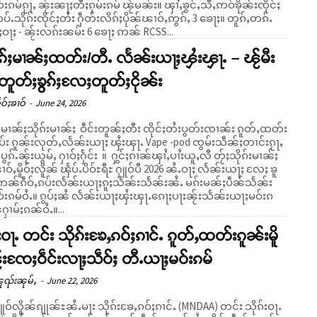
ၵႂႃႇ ၼႂ်းၼႃႈတီႈၵုမ်းၵမ် ၽႂ်မၼ်း။ ၾၢႆႇၶွင်ႇသီႇဢဝ်ၶိုၼ်းၸိုင်ႈ
ပ်ႉသိုၵ်းၸိုင်ႈတႆး ႁဵတ်းလိၵ်ႈပိုၼ်ၽၢဝ်ႇဢွၵ်ႇ 3 ၶေႃႈ။ တူၵ်ႇတၵ်ႉ
ဝႃႈ - ၼႂ်းလၵ်းၼမ်း 6 ၶေႃႈ ဢၼ် RCSS...
်ႈမၢၼ်ႈထတ်း/တီႉ လႅၼ်းယႃႈၾႆးၾႃႉ – ၽႂ်မီး
ူတ်ႈၶွၵ်ႈလႄႈတူတ်ႈငိုၼ်း
ဝ်ႈၶၢဝ်
-
June 24, 2026
ႈမၢၼ်ႈသိုၵ်းမၢၼ်ႈ ဝဵင်းတူၼ်ႈတီး ၸိုင်ႈတႆးပွတ်းၸၢၼ်း ၵူတ်ႇထတ်း
ပ်း ၵူၼ်းလုတ်ႇလႅၼ်းယႃႈ ၾႆးၾႃႉ Vape -pod ၸွမ်းသဵၼ်ႈတၢင်းၵႂႃႇ
းယွမ်ႇ ႁၢဝ်ႈႁႅင်း ။ ႁွင်ႈၵၢၼ်ၾၢႆႇပၢႆးယူႇလီ တႂ်ႈသိုၵ်းမၢၼ်ႈ
ၢဝ်ႇမိူဝ်ႈလိူၼ် ၾႅပ်ႉပိဝ်ႊရီႊ ႁူဝ်ပီ 2026 ၼႆႉဝႃႈ လႅၼ်းယႃႈ လႄႈ ၶူ
င်ဢၼ်ၵဵဝ်ႇၵပ်းလႅၼ်းယႃႈၵူႈသႅၼ်းသႅၼ်းၼႆႉ မၵ်းမၼ်ႈပဵၼ်သႅၼ်း
်းၵမ်ဝႆႉ။ ၵွပ်ႈၼႆ လႅၼ်းယႃႈၾႆးၾႃႉၵေႃႈပႃးၼႂ်းသႅၼ်းယႃႈမဝ်းၵ
ၢမ်ႈၵၼ်ဝႆႉ။...
်းဝႃႉ တင်း သိုၵ်းၶႄႇၵဝ်ႈၵၢင်ႉ ၵူတ်ႇထတ်းၵူၼ်းမိူ
ႂ်းၸႄႈဝဵင်းလႃႈသဵဝ်ႈ တီႉယႃႈမဝ်းၵမ်
ူၺ်းၼုမ်ႇ
-
June 22, 2026
်လိူၼ်ၵျုၼ်ႊၼႆႉမႃး သိုၵ်းၶႄႇၵဝ်ႈၵၢင်ႉ (MNDAA) တင်း သိုၵ်းဝႃႉ