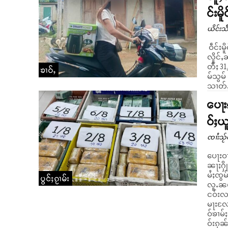
င်းမ
ယိင်းသဵ
ဝဵင်းမ
လိူင်ႇၼမ
တီႈ 31
ၶၢဝ်ႇ
မ်သွမ်
သၢတ်ႇ
ပေႃး
ဝ်ႈယ
ၸၢႆးသႂ်ၸ
ပေႃးဝႃ
ၼႃႈႁိ
မႆႈၸွမ
ပွင်ႈၵႂၢမ်း
လူႉၼမ်
ငဝ်းလၢ
မႃးလႄႈ
ဝ်ၶၢမ်
ဝ်းၵုၼ