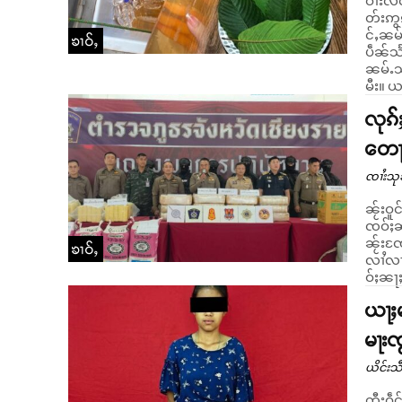
ဝၢႆးလင
တ်းဢွၵ
င်ႇၼမ်မႃ
ၶၢဝ်ႇ
ပဵၼ်သႅ
ၼမ်ႉသ
မီ
လုၵ်
တေႃႉ
ၸၢႆးသု
ၼႂ်းဝူ
ၸဝ်ႈၼ
ၼႂ်းၸႄ
ၶၢဝ်ႇ
လၢႆလၢႆၵေႃႉ ဝႃႈၼႆ။ ပူၼ
ဝ်ႈၼႃႈ
ယႃႈမ
မႃးၸ
ယိင်းသဵ
တီႈဝဵင