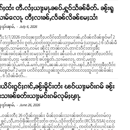
်ႈထႆး တီႉလႆႈယႃႈမႃႉၼပ်ႉႁူဝ်သႅၼ်မဵတ်ႉ ၼႂ်းရူ
သၢမ်လေႃႉ တီႈလၢၼ်ႇလႅၼ်လိၼ်မႄႈသၢႆ
ူၺ်းၼုမ်ႇ
-
July 6, 2026
ီႈ 5/7/2026 ၸဝ်ႈၼႃႈတီႈပလိၵ်ႈထႆးတီႈလၢၼ်ႇလႅၼ်လိၼ်ၶူဝ်မၢႆ 2
ႆ တႃႈၶီႈလဵၵ်း ၵူတ်ႇထတ်းထူပ်းႁၼ်ယႃႈမဝ်းၵမ် (ယႃႈမႃႉ) 6 သႅၼ်မဵ
်းရူတ်ႉသၢမ်လေႃႉလမ်း ၼိုင်ႈ ဢၼ်လုၵ်ႉတၢင်းဝဵင်းတႃႈၶီႈ
်းၶဝ်ႈၼႂ်းဝဵင်းမႄႈသၢႆ မိူင်းထႆး ၼႆယဝ်ႉ။ ၸဝ်ႈၼႃႈတီႈပလိၵ်ႈ
ၼ်ၽၢဝ်ႇဝႃႈ -မၼ်းၸၢႆး ၶပ်းရူတ်ႉသၢမ်လေႃႉ တၢင်ႇမႃးၵွ
ႈဢၼ်သႂ်ႇမၢၵ်ႇမႆႉမၢၵ်ႇတွၵ်ႇၼၼ်ႉသေ လုၵ်ႉၾင်ႇဝဵင်းတႃႈၶီႈလဵၵ်း
်ႈၶူဝ်မၢႆ 2 မႃး။ ပလိၵ်ႈထႆးယွၼ်းၵူတ်ႇထတ်းလႄႈထူပ်းႁၼ်မႅၼ်ႈ
 6 သႅၼ်မဵတ်ႉ...
းယိပ်းၵွင်ႈၵၢင်ႇၼႂ်းမိူင်းတႆး ၽဝ်ယႃႈမဝ်းၵမ် ၼႂ်း
းသၢၼ်ၶတ်းယႃႈမဝ်းၵမ်လုမ်ႈၾႃႉ
ူၺ်းၼုမ်ႇ
-
June 26, 2026
ႈၼႆႉဝၼ်းတီႈ 26 လိူၼ်ၵျုၼ်ႊ မႅၼ်ႈဝၼ်းသၢၼ်ၶတ်းယႃႈမဝ်းၵမ်လု
 ၶွင်ႇသီႇဢဝ်ၶိုၼ်းၸိုင်ႈတႆး၊ တပ်ႉသိုၵ်းၸိုင်ႈတႆး (RCSS/SSA) လႄႈ
ိပ်းၵွင်ႈၵၢင်ႇၸၢဝ်းၶိူဝ်း ၼႂ်းမိူင်းတႆးပွတ်းႁွင်ႇ ၸတ်းႁဵတ်းပၢင်ၽဝ်