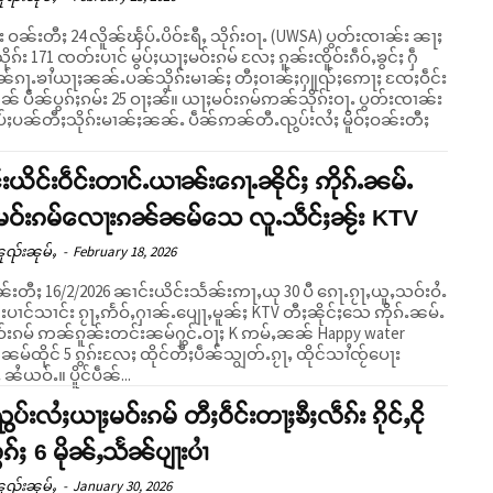
ဝႃး ဝၼ်းတီႈ 24 လိူၼ်ၾႅပ်ႉပိဝ်ႊရီႇ သိုၵ်းဝႃႉ (UWSA) ပွတ်းၸၢၼ်း ၼႃႈ
ုၵ်း 171 ၸတ်းပၢင် မွပ်ႈယႃႈမဝ်းၵမ် လႄႈ ၵူၼ်းၸိူဝ်းၵဵဝ်ႇၶွင်ႈ ႁဵ
ၼ်ၵႃႉၶၢႆယႃႈၼၼ်ႉပၼ်သိုၵ်းမၢၼ်ႈ တီႈဝၢၼ်ႈႁူၺ်ႈဢေႃႈ ၸႄႈဝဵင်း
ၼ်ပွၵ်ႈၵမ်း 25 ဝႃႈၼႆ။ ယႃႈမဝ်းၵမ်ဢၼ်သိုၵ်းဝႃႉ ပွတ်းၸၢၼ်း
ပ်ႈပၼ်တီႈသိုၵ်းမၢၼ်ႈၼၼ်ႉ ပဵၼ်ဢၼ်တီႉၺွပ်းလႆႈ မိူဝ်ႈဝၼ်းတီႈ
းယိင်းဝဵင်းတၢင်ႉယၢၼ်းၵေႃႉၼိုင်ႈ ဢိုၵ်ႉၼမ်ႉ
မဝ်းၵမ်လေႃးၵၼ်ၼမ်သေ လူႉသဵင်ႈၼႂ်း KTV
ူၺ်းၼုမ်ႇ
-
February 18, 2026
ဝၼ်းတီႈ 16/2/2026 ၼၢင်းယိင်းသႅၼ်းဢႃႇယု 30 ပီ ၵေႃႉၵႂႃႇယူႇသဝ်းဝႆႉ
်းပၢင်သၢင်း ၵႂႃႇဢႅဝ်ႇႁၢၼ်ႉပျေႃႇမူၼ်ႈ KTV တီႈၼိုင်ႈသေ ဢိုၵ်ႉၼမ်ႉ
်းၵမ် ဢၼ်ၵူၼ်းတင်းၼမ်ႁွင်ႉဝႃႈ K ဢမ်ႇၼၼ် Happy water
မ်ထိုင် 5 ၵွၵ်းလႄႈ ထိုင်တီႈပဵၼ်သျွတ်ႉၵႂႃႇ ထိုင်သၢႆၸႂ်ပေႃး
လူႉၵႂႃႇ ၼႆယဝ်ႉ။ ပိူင်ပဵၼ်...
ွပ်းလႆႈယႃႈမဝ်းၵမ် တီႈဝဵင်းတႃႈၶီႈလဵၵ်း ၵိုင်ႇငို
ွၵ်ႈ 6 မိုၼ်ႇသႅၼ်ပျႃးပၢႆ
ူၺ်းၼုမ်ႇ
-
January 30, 2026