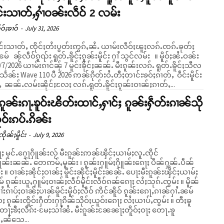
ိူင်းသၢတ်ႇႁၢႆဝၼ်းလဵဝ် 2 လမ်း
ဝ်ႈၶၢဝ်
-
July 31, 2026
ိူင်းသၢတ်ႇ ၸိုင်ႈတႆးပွတ်းဢွၵ်ႇၼႆႉ ယၢမ်းလဵဝ်ႈၽူႈလၵ်ႉၸၵ်ႉၶုတ်ႈ
် ၼႂ်လဵဝ်ၵူၺ်း ရူတ်ႉၶိူင်ႈၵူၼ်းမိူင်း ႁၢႆ သွင်လမ်း ။ မိူဝ်ႈၼႆႉဝၼ်း
/7/2026 ယၢမ်းၵၢင်ၼႂ် 7 မူင်းၶိုင်ႈၼၼ်ႉ မီးၵူၼ်းလၵ်ႉ ရူတ်ႉၶိူင်ႈသီလ
 သႅၼ်း Wave 110 ပီ 2026 ဢၼ်ၵိုတ်းဝႆႉတီႈတၢင်းၶဝ်ႈၵၢတ်ႇ ဝဵင်းမိူင်း
 ၼၼ်ႉလမ်းၼိုင်ႈလႄႈ လၵ်ႉရူတ်ႉၶိူင်ႈၵူၼ်းဝၢၼ်ႈၵၢတ်ႇ...
ၵူၼ်းၵႃႉၶူဝ်းၽိတ်းထၢင်ႇႁၢင်ႈ ၵူၼ်းႁဵတ်းၵၢၼ်သို
ူဝ်းၵပ်ႉၵိၼ်း
ိုၼ်ႈမိူင်း
-
July 9, 2026
ႈ မုင်ႉႁေႃႁိူၼ်းလႂ် မီးၵူၼ်းဢၼ်ၾိင်ႈယၢမ်ႈလူႉၸိုင်
ူၼ်းၼၼ်ႉ တေဢမ်ႇမူၼ်း ၊ ၵူၼ်းႁူမ်ႈႁိူၼ်းၵေႃႈ ပဵၼ်ႁွၼ်ႉပဵၼ်
်း ။ ဝၢၼ်ႈၼိုင်ႈဝၢၼ်ႈ မိူင်းၼိုင်ႈမိူင်းၼၼ်ႉ ပေႃးမီးၵူၼ်းၾိင်ႈယၢမ်ႈ
 ၵူၼ်းယူႇႁူမ်ႈဝၢၼ်ႈလဵဝ်မိူင်းလဵဝ်ၵၼ်ၵေႃႈ လႆႈသုၵ်ႉၸွမ်း ။ မိူၼ်
ႆးၵၢပ်ႈဝၢၼ်ႈပၢၼ်မိူင်းမိူဝ်ႈလဵဝ် ဢိင်ၼိူဝ် ၵူၼ်းၵေႃႇၵၢၼ်ႁၢႆႉၼမ်
 ၵူၼ်းၸိူဝ်းႁဵတ်းႁႃၵိၼ်သိုဝ်ႈယူဝ်းၵေႃႈ လႆႈယၢပ်ႇၸွမ်း ။ တီႈၶူ
ႈတႃႈၶီႈလဵၵ်း-မႄႈသၢႆၼႆႉ မီးၵူၼ်းၼႄၼႃႈတိူဝ်ႈဝႃႈ တေႃႉၶူ
်ႇၼႆသေ...