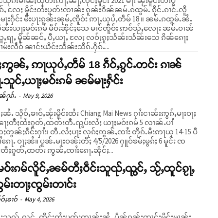
်သိုၵ်းမၢၼ်ႈယိုတ်းဢႃႇၼႃႇၸိုင်ႈမိူင်း 2021 မႃး ၼႂ်းမိူင်းတႆးပွ
်ႇ လႄႈ မိူင်းတႆးပွတ်းၸၢၼ်း ၵူၼ်းၵိၼ်ၼမ်ႉၵထွမ်ႉ ၵိုင်ႉၵၢင်ႉလိူ
းႁႅင်း မီးပႃးၵူၼ်းၼုမ်ႇၸိူဝ်း ဢႃႇယုပႆႇတဵမ် 18 ။ ၼမ်ႉၵထွမ်ႉၼႆႉ
ၼ်းယႃႈမဝ်းၵမ် မဵဝ်းၼိုင်ႈသေ မၢင်ၸိူဝ်း ဢဝ်သႂ်ႇလေႃး ၼမ်ႉဝၢၼ်
ူႇရႃႇ မိူၼ်ၼင်ႇ ပီႇယႃႇ လႄႈ လဝ်ႈၵူႈသႅၼ်းသႅၼ်းသေ ၵိၼ်ၵေႃႈ
း။ ယၢမ်းလဵဝ် ၼၢင်းယိင်းသႅၼ်းသိၵ်ႉႁိၵ်ႉ...
ႈဢွၼ်ႇ ဢႃယုပႆႇတဵမ် 18 ၵဵဝ်ႇၵွင်ႉတင်း ၵၢၼ်
သူင်ႇယႃႈမဝ်းၵမ် ၼမ်မႃးႁႅင်း
ၼ်ႁၵ်ႉ
-
May 9, 2026
င်ႈၼႆႉ သိုဝ်ႇၶၢဝ်ႇၼႂ်းမိူင်းထႆး Chiang Mai News ႁၢႆးငၢၼ်းဢွၵ်ႇမႃးဝႃႈ
ႃႈတီႈထႆးၵူတ်ႇထတ်းတီႉၺွပ်းလႆႈ ယႃႈမဝ်းၵမ် 5 လၢၼ်ႉပၢႆ
ႈတွၼ်ႈၵဵင်းႁၢႆး၊ တီႉလႆႈပႃး လုၵ်ႈဢွၼ်ႇၸၢႆး တိုၵ်ႉမီးဢႃယု 14-15 ပီ
်ႉမႃးဝၼ်းတီႈ 4/5/2026 ႁူဝ်ၶမ်ႈမွၵ်ႈ 6 မူင်း ၸ
တီႈၵူတ်ႇထတ်း ဢွၼ်ႇၸၢႆးၵေႃႉၼိုင်ႈ...
ဝ်းၵမ်လိူင်ႇၼမ်တီႈဝဵင်းသူၺ်ႇၺွင်ႇ သႂ်ႇထူင်ၵႂႃႇ
ွမ်းတႃႈၸွမ်းတၢင်း
ဝ်ႈၶၢဝ်
-
May 4, 2026
်းသူၺ်ႇၺွင်ႇ ၸိုင်ႈတႆးပွတ်းၸၢၼ်းၼႆႉ ပဵၼ်ၵူၼ်းတၢင်းမိူင်းမၢၼ်ႈ