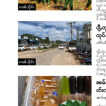
(UWSA
လူင် လ
ၵၢၼ်သိုၵ်း
တီႉၺွ
ၵူၼ်းမ
င် ဢၼ်
ပျီႇ
ထုပ်
ယိင်းသဵ
ပျီႇတူ
င်ႉပူင်
လိူၼ်မ
ၵၢၼ်သိုၵ်း
ဝ်ႉ ( တကူး
တ်ႈၽူႈ
င်းၼႃႇ
ၼမ်ႉ
တ်း
ၼၢင်းၽ