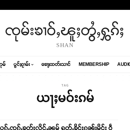
ၸုမ်းၶၢဝ်ႇၽူႈတွႆႇႁွၵ်ႈ
SHAN
တုမ်
ပွင်ႈၵႂၢမ်း
ၶေႃႈထတ်းသၢင်
MEMBERSHIP
AUDI
TAG
ယႃႈမဝ်းၵမ်
ၵ်ႉၸၵ်ႉၶုတ်ႈလိူင်ႇၼမ် ရူတ်ႉၶိူင်ႈၵူၼ်းမိူင်း ဝဵ