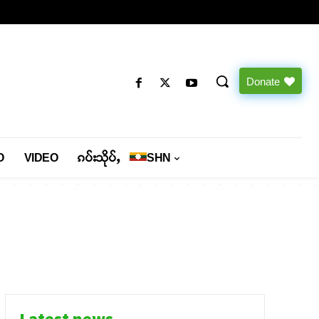
Donate
O
VIDEO
ၵပ်းသိုပ်ႇ
SHN
Latest news