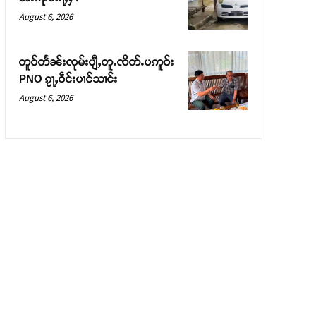
August 6, 2026
တူဝ်တႅၼ်းၸုမ်းပျီႇတူႉၸိတ်ႉပဢူဝ်း
PNO ၵႂႃႇဝဵင်းပၢင်သၢင်း
August 6, 2026