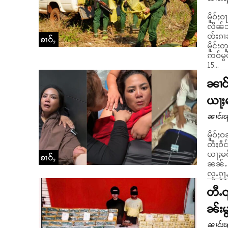
မိူဝ်ႈ
လိၼ်သိ
တ်းၵၢ
ၶၢဝ်ႇ
မိူင်းတူၼ် ပဵ
ဢဝ်မွ
15...
ၼၢင်
ယႃႈ
ၼၢင်းၽ
မိူဝ်ႈ
တီႈဝဵင
ယႃႈမဝ
ၶၢဝ်ႇ
ၼၼ်ႉ ၼ
တီႉၺ
ၼ်းမ
ၼၢင်းၽ