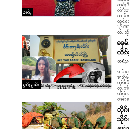
တူင်ႈ
လၢႆလၢ
ၶၢဝ်ႇ
ယၢမ်းလ
ထူင်သေပ
1/5/20
တ်ႉ သႂ
ၼုမ်
လိၵ်
ၸၢႆးသႂ်ၸ
ၵၢပ်ႈပ
ၶႃႈႁႅမ
တူၵ်းပ
ပွင်ႈၵႂၢမ်း
လူႉႁၢႆ
ယိင်း 
ဝၼ်းသ
သိုၵ
သိုၵ
ၼၢင်းၽ