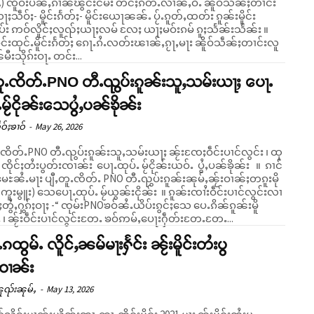
) ၸိူဝ်းပၼ်ႇၵၢၼ်ၽွင်းငမ်း တင်ႈၵဵတ်ႉလၢၼ်ႇဝႆႉ ၼိူဝ်သဵၼ်ႈတၢင်း
ႃႈသဵဝ်ႈ- မိူင်းၵႅတ်ႈ- မိူင်းယေႃၼၼ်ႉ ပႂ်ႉၵူတ်ႇထတ်း ၵူၼ်းမိူင်း
ပ်း ဢဝ်လိူင်ႈလူၺ်ႈယႃႈလမ် လႄႈ ယႃႈမဝ်းၵမ် ၵူႈသႅၼ်းသႅၼ်း ။
ိူင်းထုင်ႉမိူင်းၵႅတ်ႈ ၵေႃႉၵႆႉလတ်းၽၢၼ်ႇၵႂႃႇမႃး ၼိူဝ်သဵၼ်ႈတၢင်းလူ
မီးသိုၵ်းဝႃႉ တင်း...
တူႉၸိတ်ႉPNO တီႉၺွပ်းၵူၼ်းသူႇသမ်းယႃႈ ပေႃႉ
ႉမႂ်ငိုၼ်းသေပွႆႇပၼ်ၶိုၼ်း
ဝ်ႈၶၢဝ်
-
May 26, 2026
ႉၸိတ်ႉPNO တီႉၺွပ်းၵူၼ်းသူႇသမ်းယႃႈ ၼႂ်းၸႄႈဝဵင်းပၢင်လွင်း ၊ ထု
း ၸိုင်ႈတႆးပွတ်းၸၢၼ်း ပေႃႉထုပ်ႉ မႂ်ငိုၼ်းယဝ်ႉ ပွႆႇပၼ်ၶိုၼ်း ။ ၵၢင်
ေႊၼႆႉမႃး ပျီႇတူႉၸိတ်ႉ PNO တီႉၺွပ်းၵူၼ်းၼုမ်ႇၼႂ်းဝၢၼ်ႈတၵူးမို
မွူး) သေပေႃႉထုပ်ႉ မႂ်ယွၼ်းငိုၼ်း ။ ၵူၼ်းၸၢႆးဝဵင်းပၢင်လွင်းလၢ
တွႆႇႁွၵ်ႈဝႃႈ -“ ၸုမ်းPNOၶဝ်ၼႆႉယိပ်းၵွင်ႈသေ ပေႉၵိၼ်ၵူၼ်းမိူ
 ၊ ၼႂ်းဝဵင်းပၢင်လွင်းတႄႉ ၶဝ်ဢမ်ႇပေႃးႁဵတ်းတႄႉတႄႉ...
ၵထွမ်ႉ လိူင်ႇၼမ်မႃးႁႅင်း ၼႂ်းမိူင်းတႆးပွ
ၸၢၼ်း
ူၺ်းၼုမ်ႇ
-
May 13, 2026