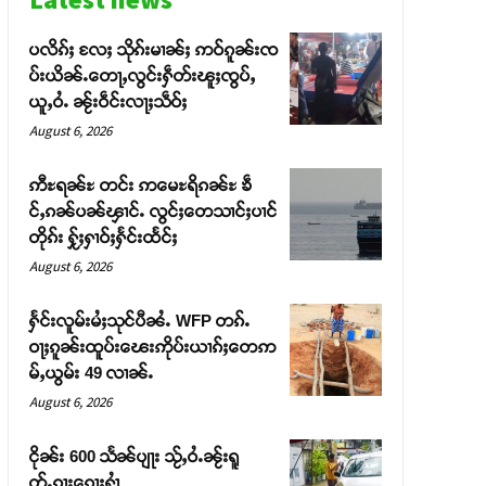
ပလိၵ်ႈ လႄႈ သိုၵ်းမၢၼ်ႈ ဢဝ်ၵူၼ်းၸ
ပ်းယိၼ်ႉတေႃႇလွင်းႁဵတ်းၽူႈၸွပ်ႇ
ယူႇဝႆႉ ၼႂ်းဝဵင်းလႃႈသဵဝ်ႈ
August 6, 2026
ဢီႊရၼ်ႊ တင်း ဢမေႊရိၵၼ်ႊ ၶဵ
င်ႇၵၼ်ပၼ်ၾၢင်ႉ လွင်ႈတေသၢင်ႈပၢင်
တိုၵ်း ႁႂ်ႈႁၢဝ်ႈႁႅင်းထႅင်ႈ
August 6, 2026
ႁႅင်းလူမ်းမႆႈသုင်ပီၼႆႉ WFP တၵ်ႉ
ဝႃႈၵူၼ်းထူပ်းၽေးဢိုပ်းယၢၵ်ႈတေဢ
မ်ႇယွမ်း 49 လၢၼ်ႉ
August 6, 2026
ငိုၼ်း 600 သႅၼ်ပျႃး သႂ်ႇဝႆႉၼႂ်းရူ
တ်ႉၵႃးၵေႃႈႁၢႆ