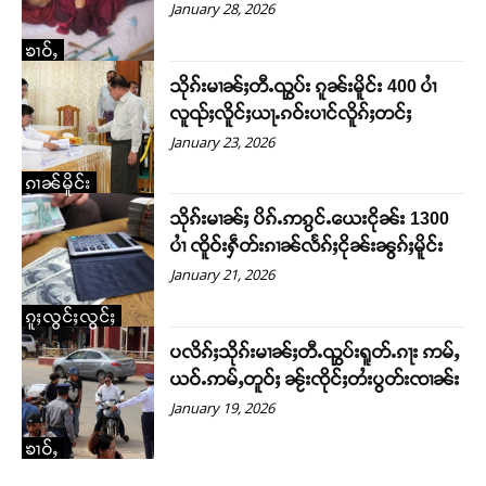
January 28, 2026
ဝ်ႇၽူႈတွႆႇႁွၵ်ႈ လႆႈယူႇၶႃႈဢေႃႈ။
ၶၢဝ်ႇ
Donate Now
သိုၵ်းမၢၼ်ႈတီႉၺွပ်း ၵူၼ်းမိူင်း 400 ပၢႆ
လူၺ်ႈလိူင်ႈယႃႉၵဝ်းပၢင်လိူၵ်ႈတင်ႈ
January 23, 2026
ၵၢၼ်မိူင်း
သိုၵ်းမၢၼ်ႈ ပိၵ်ႉဢၵွင်ႉယေးငိုၼ်း 1300
ပၢႆ ၸိူဝ်းႁဵတ်းၵၢၼ်လႅၵ်ႈငိုၼ်းၼွၵ်ႈမိူင်း
January 21, 2026
ၵူႈလွင်ႈလွင်ႈ
ပလိၵ်ႈသိုၵ်းမၢၼ်ႈတီႉၺွပ်းရူတ်ႉၵႃး ဢမ်ႇ
ယဝ်ႉဢမ်ႇတူဝ်ႈ ၼႂ်းၸိုင်ႈတႆးပွတ်းၸၢၼ်း
January 19, 2026
ၶၢဝ်ႇ