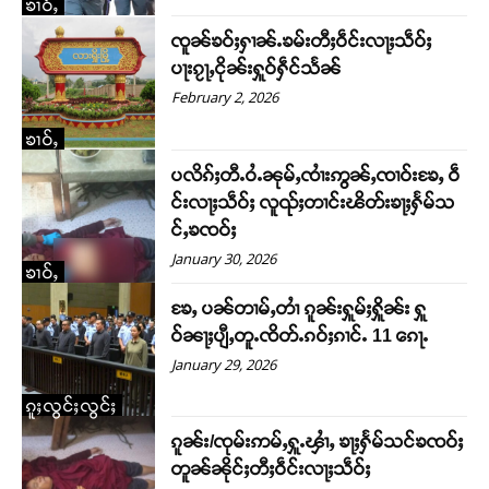
ၶၢဝ်ႇ
ၸူၼ်ၶဝ်ႈႁၢၼ်ႉၶမ်းတီႈဝဵင်းလႃႈသဵဝ်ႈ
ပႃးၵႂႃႇငိုၼ်းႁူဝ်ႁဵင်သႅၼ်
February 2, 2026
ၶၢဝ်ႇ
ပလိၵ်ႈတီႉဝႆႉၼုမ်ႇၸၢႆးဢွၼ်ႇၸၢဝ်းၶႄႇ ဝဵ
င်းလႃႈသဵဝ်ႈ လူၺ်ႈတၢင်းၽိတ်းၶႃႈႁႅမ်သ
င်ႇၶၸဝ်ႈ
January 30, 2026
ၶၢဝ်ႇ
ၶႄႇ ပၼ်တၢမ်ႇတၢႆ ၵူၼ်းႁူမ်ႈႁိူၼ်း ႁူ
ဝ်ၼႃႈပျီႇတူႉၸိတ်ႉၵဝ်ႈၵၢင်ႉ 11 ၵေႃႉ
January 29, 2026
Support SHAN
ၵူႈလွင်ႈလွင်ႈ
ၵူၼ်း/ၸုမ်းဢမ်ႇႁူႉၾၢႆႇ ၶႃႈႁႅမ်သင်ၶၸဝ်ႈ
တႃႇႁႂ်ႈသဵင်ၵၢင်ၸႂ်ၵူၼ်းမိူင်း ၵူႈတီႈၵူႈလႅၼ်ပေႃးတေၸွ
တူၼ်ၼိုင်ႈတီႈဝဵင်းလႃႈသဵဝ်ႈ
တ်ႇ တူဝ်ႈလုမ်ႈၾႃႉၼၼ်ႉ ၶဝ်ႈႁူမ်ႈၵမ်ႉထႅမ် ၸုမ်းၶၢ