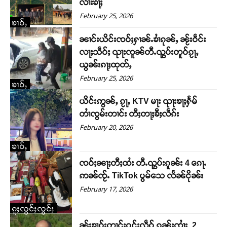
လၢႆးၶႃႈ
February 25, 2026
ၶၢဝ်ႇ
ၼၢင်းယိင်းၸဝ်ႈႁၢၼ်ႉၶၢႆၵုၼ်ႇ ၼႂ်းဝဵင်း
လႃႈသဵဝ်ႈ ၺႃးၸူၼ်တီႉၺွပ်းတူဝ်ၵႂႃႇ
ယွၼ်းၵႃႈထုတ်ႇ
February 25, 2026
ၶၢဝ်ႇ
ယိင်းဢွၼ်ႇ ၵႂႃႇ KTV မႃး ၺႃးၶႃႈႁႅမ်
တၢႆၸွမ်းတၢင်း တီႈတႃႈၶီႈလဵၵ်း
February 20, 2026
ၶၢဝ်ႇ
ၸဝ်ႈၼႃႈတီႈထႆး တီႉၺွပ်းၵူၼ်း 4 ၵေႃႉ
ဢၼ်ၸႂ်ႉ TikTok ပွမ်သေ လႅၼ်ငိုၼ်း
February 17, 2026
ၵူႈလွင်ႈလွင်ႈ
ၼႂ်းၶၢဝ်းတၢင်းဝူင်ႈလဵဝ် ၵူၼ်းၸၢႆး 2