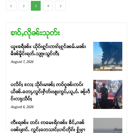
2
3
4
ၶၢဝ်ႇလိုၼ်းသုတ်း
ယူႊၶရဵၼ်ႊ ယိုဝ်းႁူင်းၸၢၵ်ႈႁုင်ၼမ်ႉမၼ်း
မဵၼ်မိူင်းရတ်ႉသျႃႊသွင်တီႈ
August 7, 2026
ပလိၵ်ႈ လႄႈ သိုၵ်းမၢၼ်ႈ ဢဝ်ၵူၼ်းၸပ်း
ယိၼ်ႉတေႃႇလွင်းႁဵတ်းၽူႈၸွပ်ႇယူႇဝႆႉ ၼႂ်းဝဵ
င်းလႃႈသဵဝ်ႈ
August 6, 2026
ဢီႊရၼ်ႊ တင်း ဢမေႊရိၵၼ်ႊ ၶဵင်ႇၵၼ်
ပၼ်ၾၢင်ႉ လွင်ႈတေသၢင်ႈပၢင်တိုၵ်း ႁႂ်ႈႁၢ