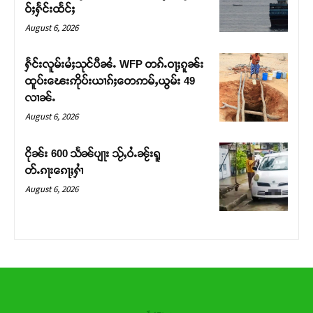
ဝ်ႈႁႅင်းထႅင်ႈ
August 6, 2026
ႁႅင်းလူမ်းမႆႈသုင်ပီၼႆႉ WFP တၵ်ႉဝႃႈၵူၼ်း
ထူပ်းၽေးဢိုပ်းယၢၵ်ႈတေဢမ်ႇယွမ်း 49
လၢၼ်ႉ
August 6, 2026
ငိုၼ်း 600 သႅၼ်ပျႃး သႂ်ႇဝႆႉၼႂ်းရူ
တ်ႉၵႃးၵေႃႈႁၢႆ
August 6, 2026