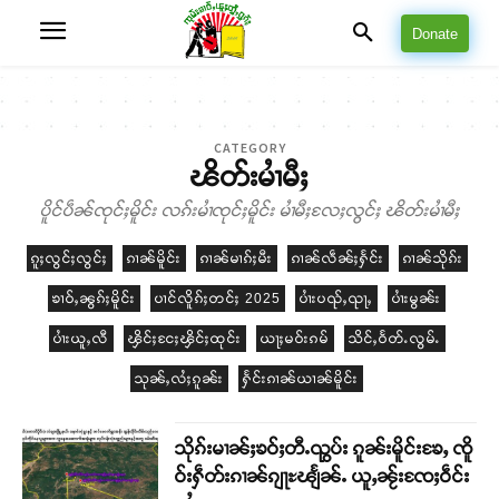
Donate
CATEGORY
ၽိတ်းမၢႆမီႈ
ပိူင်ပဵၼ်ၸုင်ႈမိူင်း လၵ်းမၢႆၸုင်ႈမိူင်း မၢႆမီႈလႄႈလွင်ႈ ၽိတ်းမၢႆမီႈ
ၵူႈလွင်ႈလွင်ႈ
ၵၢၼ်မိူင်း
ၵၢၼ်မၢၵ်ႈမီး
ၵၢၼ်လဵၼ်ႈႁႅင်း
ၵၢၼ်သိုၵ်း
ၶၢဝ်ႇၼွၵ်ႈမိူင်း
ပၢင်လိူၵ်ႈတင်ႈ 2025
ပၢႆးပၺ်ႇၺႃႇ
ပၢႆးမွၼ်း
ပၢႆးယူႇလီ
ၾိင်ႈငႄႈၾိင်ႈထုင်း
ယႃႈမဝ်းၵမ်
သိင်ႇဝႅတ်ႉလွမ်ႉ
သုၼ်ႇလႆႈၵူၼ်း
ႁႅင်းၵၢၼ်ယၢၼ်မိူင်း
သိုၵ်းမၢၼ်ႈၶဝ်ႈတီႉၺွပ်း ၵူၼ်းမိူင်းၶႄႇ ၸိူ
ဝ်းႁဵတ်းၵၢၼ်ၵျႃႊၽျႅၼ်ႉ ယူႇၼႂ်းၸႄႈဝဵင်း