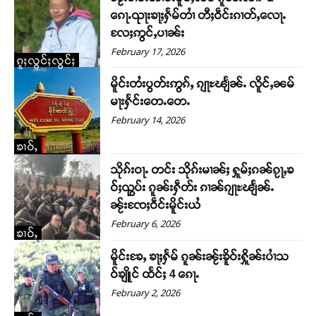
ၵေႃႉၺႃးၶႃႈႁႅမ်တၢႆ တီႈဝဵင်းၵၢတ်ႇလေႃႉ
လႄႈဢွင်ႇပၢၼ်း
February 17, 2026
ၵူႈလွင်ႈလွင်ႈ
မိူင်းတႆးပွတ်းဢွၵ်ႇ ၵျႃႊၽျႅၼ်ႉ လိူင်ႇၼမ်
မႃးႁႅင်းတေႉတေႉ
February 14, 2026
ၶၢဝ်ႇ
သိုၵ်းဝႃႉ တင်း သိုၵ်းမၢၼ်ႈ ႁူမ်ႈၵၼ်ၵႂႃႇၶ
ဝ်ႈၺွပ်း ၵူၼ်းႁဵတ်း ၵၢၼ်ၵျႃႊၽျႅၼ်ႉ
ၼႂ်းၸႄႈဝဵင်းမိူင်းယႆ
February 6, 2026
ၶၢဝ်ႇ
မိူင်းၶႄႇ ၶႃႈႁႅမ် ၵူၼ်းၼႂ်းၶိူဝ်းႁိူၼ်းပၢႆသ
ဝ်ၶျိူင် ထႅင်ႈ 4 ၵေႃႉ
February 2, 2026