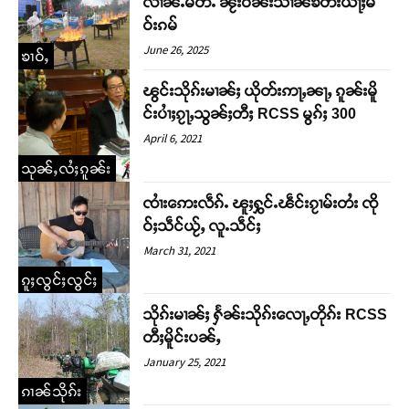
လၢၼ်ႉမဵတ်ႉ ၼႂ်းဝၼ်းသၢၼ်ၶတ်းယႃႈမ
ဝ်းၵမ်
June 26, 2025
ၶၢဝ်ႇ
ၽွင်းသိုၵ်းမၢၼ်ႈ ယိုတ်းဢႃႇၼႃႇ ၵူၼ်းမိူ
င်းပၢႆႈၵႂႃႇသွၼ်ႈတီႈ RCSS မွၵ်ႈ 300
April 6, 2021
သုၼ်ႇလႆႈၵူၼ်း
ၸၢႆးဢေးလဵၵ်ႉ ၽူႈႁွင်ႉၽဵင်းၵႂၢမ်းတႆး ၸို
ဝ်ႈသဵင်ယႂ်ႇ လူႉသဵင်ႈ
March 31, 2021
ၵူႈလွင်ႈလွင်ႈ
သိုၵ်းမၢၼ်ႈ ႁႅၼ်းသိုၵ်းလေႃႇတိုၵ်း RCSS
တီႈမိူင်းပၼ်ႇ
January 25, 2021
ၵၢၼ်သိုၵ်း