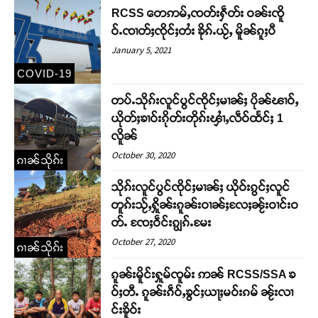
RCSS တေဢမ်ႇၸတ်းႁဵတ်း ဝၼ်းၸိူ
ဝ်ႉၸၢတ်ႈၸိုင်ႈတႆး ၶိုၵ်ႉယႂ်ႇ မိူၼ်ၵူႈပီ
January 5, 2021
COVID-19
တပ်ႉသိုၵ်းလူင်ပွင်ၸိုင်ႈမၢၼ်ႈ ပိုၼ်ၽၢဝ်ႇ
ယိုတ်ႈၶၢဝ်းၵိုတ်းတိုၵ်းၾၢႆႇလဵဝ်ထႅင်ႈ 1
လိူၼ်
October 30, 2020
ၵၢၼ်သိုၵ်း
သိုၵ်းလူင်ပွင်ၸိုင်ႈမၢၼ်ႈ ယိုဝ်းၵွင်ႈလူင်
တူၵ်းသႂ်ႇႁိူၼ်းၵူၼ်းဝၢၼ်ႈလႄႈၼႂ်းဝၢင်းဝ
တ်ႉ ၸႄႈဝဵင်းၵျွၵ်ႉမႄး
October 27, 2020
ၵၢၼ်သိုၵ်း
ၵူၼ်းမိူင်းႁူမ်ၸူမ်း ဢၼ် RCSS/SSA ၶ
ဝ်ႈတီႉ ၵူၼ်းၵဵဝ်ႇၶွင်ႈယႃႈမဝ်းၵမ် ၼႂ်းလၢ
င်းၶိူဝ်း