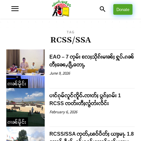
Donate
TAG
RCSS/SSA
EAO – 7 ၸုမ်း လႄႈသိုၵ်းမၢၼ်ႈ ႁူပ်ႉၵၼ်
တီႈၼေႇပျီႇတေႃႇ
June 9, 2026
ၵၢၼ်မိူင်း
ပၢင်ၵုမ်လူင်ၸိူဝ်ႉၸၢတ်ႈ ပွၵ်ႈၵမ်း 1
RCSS ၸတ်းတီႈလွႆတႆးလႅင်း
February 6, 2026
ၵၢၼ်မိူင်း
RCSS/SSA ၸုတ်ႇၽဝ်ပႅတ်ႈ ယႃႈမႃႉ 1.8