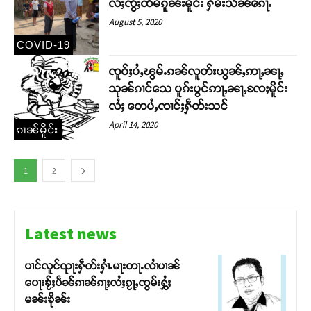
လႆႈၸွႆႈထႅမ်ၵူၼ်းမိူင်း ႁိမ်းသႅၼ်ၵေႃႉ
August 5, 2020
COVID-19
ၸူဝ်ႈပႆႇၽွမ်ႉၵၼ်လူတ်းယွၼ်ႇဢႃႇၼႃႇ
သုၼ်ၵၢင်သေ ပူၵ်းပွင်ဢႃႇၼႃႇၸႄႈမိူင်း
လႆႈ တေပႆႇၸၢင်ႈႁဵတ်းသင်
April 14, 2020
ၵၢၼ်မိူင်း
1
2
Latest news
ပၢင်လူင်ၺႃးႁဵတ်းႁၢႆႉမႃးတႃႉလၢႆပၢၼ် ​​
ပေႃးၶႂ်ႈပဵၼ်ၵၢၼ်ၵႃႈလႆႈၵႂႃႇၸွမ်းႁွႆႈ
မၼ်းၶိုၼ်း