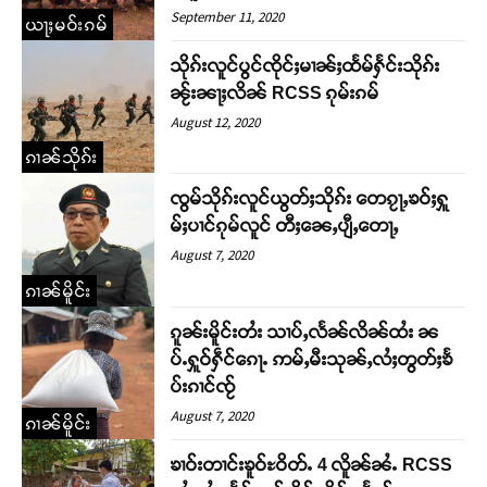
September 11, 2020
ယႃႈမဝ်းၵမ်
သိုၵ်းလူင်ပွင်ၸိုင်ႈမၢၼ်ႈထႅမ်ႁႅင်းသိုၵ်း
ၼႂ်းၼႃႈလိၼ် RCSS ၵုမ်းၵမ်
August 12, 2020
ၵၢၼ်သိုၵ်း
ၸွမ်သိုၵ်းလူင်ယွတ်ႈသိုၵ်း တေၵႂႃႇၶဝ်ႈႁူ
မ်ႈပၢင်ၵုမ်လူင် တီႈၼေႇပျီႇတေႃႇ
August 7, 2020
Support SHAN
ၵၢၼ်မိူင်း
ၵူၼ်းမိူင်းတႆး သၢပ်ႇလႅၼ်လိၼ်ထႆး ၼ
တႃႇႁႂ်ႈသဵင်ၵၢင်ၸႂ်ၵူၼ်းမိူင်း ၵူႈတီႈၵူႈလႅၼ်ပေႃးတေၸွ
ပ်ႉႁူဝ်ႁဵင်ၵေႃႉ ဢမ်ႇမီးသုၼ်ႇလႆႈတွတ်ႈၶႅ
တ်ႇ တူဝ်ႈလုမ်ႈၾႃႉၼၼ်ႉ ၶဝ်ႈႁူမ်ႈၵမ်ႉထႅမ် ၸုမ်းၶၢ
ဝ်ႇၽူႈတွႆႇႁွၵ်ႈ လႆႈယူႇၶႃႈဢေႃႈ။
ပ်းၵၢင်ၸႂ်
August 7, 2020
ၵၢၼ်မိူင်း
Donate Now
ၶၢဝ်းတၢင်းၶူဝ်ႊဝိတ်ႉ 4 လိူၼ်ၼႆႉ RCSS