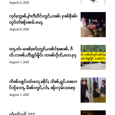
August 8, 2026
လုၵ်ႈဢွၼ်ႇႁၢႆတီႈဝဵင်းဢွင်ႇပၢၼ်း ႁၼ်ၶိုၼ်း
တူဝ်တၢႆၼႂ်းၼမ်ႉမေႃႇ
August 8, 2026
တႃႇထႆး-မၢၼ်ႈၶဝ်ႈဢွၵ်ႇၵၼ်ငၢႆႈၼၼ်ႉ ၵဵ
တ်ႉလၢၼ်ႇတီႈႁူဝ်မိူင်း ဢၢၼ်းပိုတ်ႇတေႉႁႃႉ
August 7, 2026
တႅၼ်းၽွင်းထႆးၵေႃႉၼိုင်ႈ သႅၼ်ႇႁွင်ႉၼႄၵၢ
င်ၸႂ်တေႃႇ မိၼ်းဢွင်ႇလၢႆႇ ၼႂ်းလုမ်းသၽႃး
August 7, 2026
တႆးၵူဝ်သင် ???