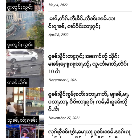
May 4, 2022
ၵူႈလွင်ႈလွင်ႈ
မၢၵ်ႇတႅၵ်ႇတီႈၶဵင်ႇလဵၼ်ႈၼမ်ႉသၢ
င်းၵျၢၼ်ႇ ၵၢင်ဝဵင်းတႃႈၵုင်ႈ
April 8, 2022
ၵူႈလွင်ႈလွင်ႈ
ၵူၼ်းမိူင်းတႃႈၵုင်ႈ ၼႄၵၢင်ၸႂ် သိုၵ်း
မၢၼ်ႈႁေႃႈၵႃးၽႃႇသႂ်ႇ လူႉတၢႆမၢတ်ႇၸဵပ်း
10 ပၢႆ
Support SHAN
December 6, 2021
ၵၢၼ်သိုၵ်း
ၵူၼ်းမိူင်းၶွမ်ႈၶတ်းတေႃႇၵၢတ်ႇ မျၢၼ်ႇမႃႇ
တႃႇႁႂ်ႈသဵင်ၵၢင်ၸႂ်ၵူၼ်းမိူင်း ၵူႈတီႈၵူႈလႅၼ်ပေႃးတေၸွ
ပလႃႇသႃႇ ဝဵင်းတႃႈၵုင်ႈ ဢမ်ႇမီးၵူၼ်းသို
တ်ႇ တူဝ်ႈလုမ်ႈၾႃႉၼၼ်ႉ ၶဝ်ႈႁူမ်ႈၵမ်ႉထႅမ် ၸုမ်းၶၢ
ဝ်ႇၽူႈတွႆႇႁွၵ်ႈ လႆႈယူႇၶႃႈဢေႃႈ။
ဝ်ႉ/ၶၢႆ
November 27, 2021
သုၼ်ႇလႆႈၵူၼ်း
Donate Now
လုၵ်ႈႁဵၼ်းၾၢႆႇမေႃယႃ ၵူၼ်းၼမ်ႉၽၵ်းၵႃ