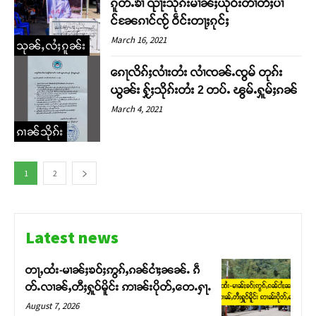
ၵူတ်ႉၶၢႆ ၺႃးသိုၵ်းမၢၼ်ႈယိုဝ်းတၢႆတီႈပၢ
င်ၼႄၵၢင်ၸႂ် ဝဵင်းတႃႈၵုင်ႈ
March 16, 2021
သုၼ်ႇလႆႈၵူၼ်း
ၵေႃလိၵ်ႈလၢႆးတႆး လၢႆၸၼ်ႉၸွမ် တုၵ်း
ယွၼ်း ႁႂ်ႈသိုၵ်းတႆး 2 တပ်ႉ ၽွမ်ႉႁူမ်ႈၵၼ်
March 4, 2021
ၵၢၼ်သိုၵ်း
1
2
Latest news
တႃႇထႆး-မၢၼ်ႈၶဝ်ႈဢွၵ်ႇၵၼ်ငၢႆႈၼၼ်ႉ ၵဵ
တ်ႉလၢၼ်ႇတီႈႁူဝ်မိူင်း ဢၢၼ်းပိုတ်ႇတေႉႁႃႉ
August 7, 2026