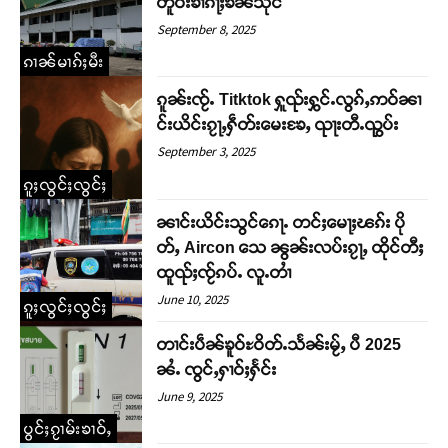
တိူဝ်းၶၢႆၵႃႈၶၼ်သုင်
September 8, 2025
ၵၢၼ်မၢၵ်ႈမီး
ၵူၼ်းၸႂ်ႉ Titktok ႁူၺ်းႁွင်ႉလွၵ်ႇဢဝ်ၼၢ
င်းယိင်းၵႂႃႇႁဵတ်းမေးၶႄႇ ၺႃးတီႉၺွပ်း
September 3, 2025
ၵူႈလွင်ႈလွင်ႈ
ၼၢင်းယိင်းသွင်ၵေႃႉ တင်ႈမေႃႈၽၵ်း ပို
တ်ႇ Aircon သေ ၼွၼ်းလပ်းၵႂႃႇ ထိုင်တီႈ
ထူၺ်ႈၸႂ်ၵပ်ႉ လူႉတၢႆ
June 10, 2025
ၵူႈလွင်ႈလွင်ႈ
တၢင်းပဵၼ်ၶူဝ်ႊဝိတ်ႉသႅၼ်းမႂ်ႇ ပီ 2025
ၼႆႉ ၸွင်ႇႁၢဝ်ႈႁႅင်း
June 9, 2025
ပွင်ႈၵႂၢမ်းၶၢဝ်ႇ