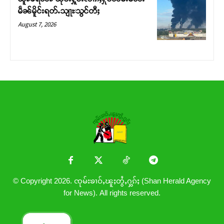
မဵၼ်မိူင်းရတ်ႉသျႃႊသွင်တီႈ
August 7, 2026
© Copyright 2026. ၸုမ်းၶၢဝ်ႇၽူႈတွႆႇႁွၵ်ႈ (Shan Herald Agency
for News). All rights reserved.