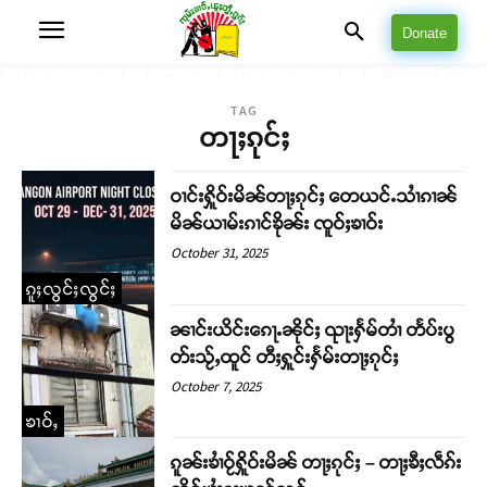
Donate
TAG
တႃႈၵုင်ႈ
ဝၢင်းႁိူဝ်းမိၼ်တႃႈၵုင်ႈ တေယင်ႉသၢႆၵၢၼ်
မိၼ်ယၢမ်းၵၢင်ၶိုၼ်း ၸူဝ်ႈၶၢဝ်း
October 31, 2025
ၵူႈလွင်ႈလွင်ႈ
ၼၢင်းယိင်းၵေႃႉၼိုင်ႈ ၺႃးႁႅမ်တၢႆ တႅပ်းပွ
တ်းသႂ်ႇထူင် တီႈႁူင်းႁႅမ်းတႃႈၵုင်ႈ
October 7, 2025
ၶၢဝ်ႇ
ၵူၼ်းၶၢႆဝႂ်ႁိူဝ်းမိၼ် တႃႈၵုင်ႈ – တႃႈၶီႈလဵၵ်း