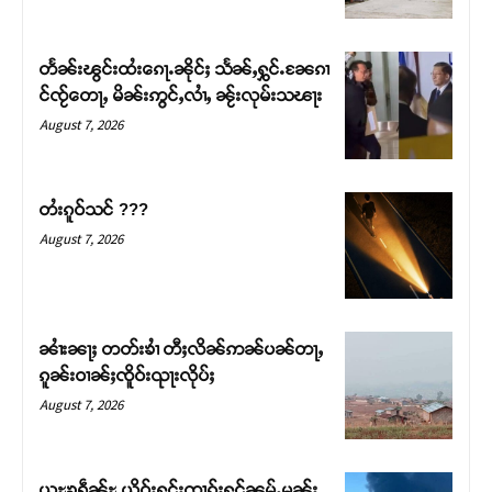
တႅၼ်းၽွင်းထႆးၵေႃႉၼိုင်ႈ သႅၼ်ႇႁွင်ႉၼႄၵၢ
င်ၸႂ်တေႃႇ မိၼ်းဢွင်ႇလၢႆႇ ၼႂ်းလုမ်းသၽႃး
August 7, 2026
တႆးၵူဝ်သင် ???
August 7, 2026
ၼၢႆးၼႃႈ တတ်းၶၢႆ တီႈလိၼ်ဢၼ်ပၼ်တႃႇ
ၵူၼ်းဝၢၼ်ႈၸိူဝ်းၺႃးလိုပ်ႈ
August 7, 2026
ယူႊၶရဵၼ်ႊ ယိုဝ်းႁူင်းၸၢၵ်ႈႁုင်ၼမ်ႉမၼ်း