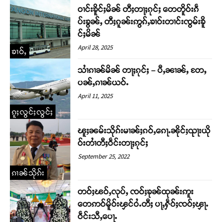
ဝၢင်းၶိူင်ႈမိၼ် တီႈတႃႈၵုင်ႈ တေတိူဝ်းၵဵ
ပ်းၶွၼ်ႇ တီႈၵူၼ်းဢွၵ်ႇၶၢဝ်းတၢင်းၸွမ်းၶိူ
င်ႈမိၼ်
April 28, 2025
ၶၢဝ်ႇ
သၢႆၵၢၼ်မိၼ် တႃႈၵုင်ႈ – ပီႇၼၢၼ်ႇ တႄႇ
ပၼ်ႇၵၢၼ်ယဝ်ႉ
April 11, 2025
ၵူႈလွင်ႈလွင်ႈ
ၽူႈၼမ်းသိုၵ်းမၢၼ်ႈၵဝ်ႇၵေႃႉၼိုင်ႈၺႃးယို
ဝ်းတၢႆတီႈဝဵင်းတႃႈၵုင်ႈ
September 25, 2022
ၵၢၼ်သိုၵ်း
တဝ်ႈၽဝ်ႇလုပ်ႇ ၸဝ်ႈၶုၼ်ထုၼ်းဢူး
တေဢဝ်မိူဝ်းၾင်ဝႆႉတီႈ ပႃႇႁဵဝ်ႈၸဝ်ႈၾႃႉ
ဝဵင်းသီႇပေႃႉ