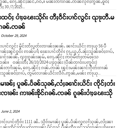
ဢွၼ်ႇ ၵေႃႉၼိုင်ႈၼင်ႇၵဝ်ႇ။ မၼ်းၸၢႆးၵၼ်ႉၸၼ်လုၵ်ႈဢွၼ်ႇမိူဝ်ႈ
ႈ 30 /7/2025...
းထဝ်ႈ ပၢႆႈၽေးသိုၵ်း တီႈဝဵင်းပၢင်လွင်း ၺႃးတီႉမ
 ၵၼ်ႉၸၼ်
October 29, 2024
်းပၢင်လွင်း မိူင်းတႆးပွတ်းၸၢၼ်းၼၼ်ႉ ၼၢင်းယိင်း ဢႃယု 56 ပီ
ၢၼ်ႈၼွင်ဝူဝ်း ဢၼ်ပၢႆႈ ၽေးပၢင်တိုၵ်း ၵႂႃႇယူႇဝႆႉၼႂ်းသူၼ်ၶဝ်ႈၵၢပ်ႇ
ၢင်းၼၼ်ႉ ၺႃးၵူၼ်းၼုမ်ႇ ၵေႃႉၼိုင်ႈ ဢဝ်မိတ်ႈၸမ်ႈသေ
24 ပႃႈဝုၼ်း (ပဵၼ်ၸၢဝ်းပဢူဝ်း)
ၼ်းၸၢႆးၼုမ်ႇ ၵေႃႉၼိုင်ႈ ၵၼ်ႉၸၼ် ၽွင်းမၼ်းၼၢင်းႁဵတ်းၵၢၼ်
်းသူၼ်ၶဝ်ႈၵၢပ်ႇ ၸွမ်းလၢၼ်ယိင်းလဵၵ်ႉဢွၼ်ႇမၼ်း ဢႃယု...
်းမၢၼ်ႈ ပူၼ်ႉပႅၼ်သုၼ်ႇလႆႈၼၢင်းယိင်း ၸိုင်ႈတႆး
းၸၢၼ်း ဢၢၼ်းၶိုင်ၵၼ်ႉၸၼ် ၵူၼ်းပၢႆႈၽေးသို
June 2, 2024
ၢင်းပၢင်တိုၵ်း 1111 ၼႆႉ သိုၵ်းမၢၼ်ႈ ပူၼ်ႉပႅၼ်လူလၢႆသုၼ်ႇလႆႈၼၢ
်း ၼႂ်းၸိုင်ႈတႆးပွတ်းၸၢၼ်း ပိူင်လူင် ပဵၼ်တီႈပၢင်သဝ်းၵူၼ်းပၢႆႈၽေး