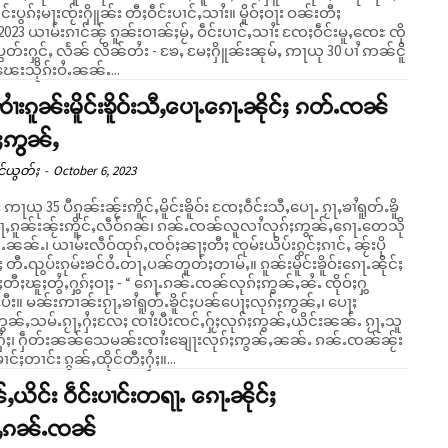
်းပွၵ်ႈမႃးၸႂ်းႁိူၼ်း တီႈဝဵင်းပၢင်ႇသၢႆး။ မိူဝ်ႈဝႃး ဝၼ်းတီႈ
2023 ယၢမ်းၵၢင်ၼႂ် ၵူၼ်းဝၢၼ်ႈမႂ်ႇ ဝဵင်းပၢင်ႇသၢႆး ၸႄႈဝဵင်းမူႇၸေႊ ၸို
ပွတ်းႁွင်ႇ လႅၼ် လိၼ်တႆး - ၶႄႇ မႄႈႁိူၼ်းၼုမ်ႇ ဢႃယု 30 ပၢႆ ဢၼ်ငိူ
ႈၽေးသိုၵ်းဝႆႉၼၼ်ႉ...
ၢႆးၵူၼ်းမိူင်းၶိူဝ်းသီႇပေႃႉၵေႃႉၼိုင်ႈ ၵတ်ႉၸၼ်
ႈဢွၼ်ႇ
င်ယွတ်ႈ
-
October 6, 2023
 ဢႃယု 35 ပီၵူၼ်းၼႂ်းဢိူင်ႇမိူင်းၶိူဝ်း ၸႄႈဝဵင်းသီႇပေႃႉ ၵႂႃႇၶၢႆရူတ်ႉၶိူ
ႃႇၵူၼ်းၼႂ်းဢိူင်ႇလဵဝ်ၵၼ်၊ ၵၼ်ႉၸၼ်လူလၢႆလုၵ်ႈဢွၼ်ႇၵေႃႉတေသို
်ႉၼၼ်ႉ၊ ယၢမ်းလဵဝ်ထုၵ်ႇၸဝ်ႈၼႃႈတီႈ ၸုမ်းယိပ်းၵွင်ႈၵၢင်ႇ ၼႂ်းပို
ႉၺွပ်းၵုမ်းၶင်ဝႆႉတႃႇပၼ်တူတ်ႈတၢမ်ႇ။ ၵူၼ်းမိူင်းၶိူဝ်းၵေႃႉၼိုင်ႈ
ီႈၽူႈတွႆႇႁွၵ်ႈဝႃႈ - “ ၵေႃႉၵၼ်ႉၸၼ်လုၵ်ႈဢွၼ်ႇၼႆႉ ၸိုဝ်ႈႁွ
းပီး။ မၼ်းဢၢၼ်းၵႂႃႇၶၢႆရူတ်ႉၶိူင်ႈပၼ်ပေႃႈလုၵ်ႈဢွၼ်ႇ၊ ပေႃႈ
ွၼ်ႇသမ်ႉၵႂႃႇႁႆႈလႄႈ ၸၢႆးပီးၸင်ႇႁႂ်ႈလုၵ်ႈဢွၼ်ႇယိင်းၼၼ်ႉ ၵႂႃႇသူ
ႈႁႆႈ၊ ႁဵတ်းၼၼ်သေမၼ်းၸၢႆးၶျေႃးလုၵ်ႈဢွၼ်ႇၼၼ်ႉ ၵၼ်ႉၸၼ်ၼႂ်း
ၶၢင်ႈတၢင်း ၵွၼ်ႇထိုင်တီႈႁႆႈ။...
ႇယိင်း ဝဵင်းပၢင်းတရႃႉ ၵေႃႉၼိုင်ႈ
်ႇၵၼ်ႉၸၼ်