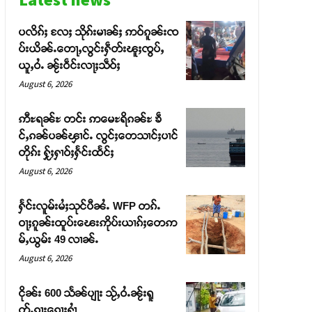
ပလိၵ်ႈ လႄႈ သိုၵ်းမၢၼ်ႈ ဢဝ်ၵူၼ်းၸ
ပ်းယိၼ်ႉတေႃႇလွင်းႁဵတ်းၽူႈၸွပ်ႇ
ယူႇဝႆႉ ၼႂ်းဝဵင်းလႃႈသဵဝ်ႈ
August 6, 2026
ဢီႊရၼ်ႊ တင်း ဢမေႊရိၵၼ်ႊ ၶဵ
င်ႇၵၼ်ပၼ်ၾၢင်ႉ လွင်ႈတေသၢင်ႈပၢင်
တိုၵ်း ႁႂ်ႈႁၢဝ်ႈႁႅင်းထႅင်ႈ
August 6, 2026
ႁႅင်းလူမ်းမႆႈသုင်ပီၼႆႉ WFP တၵ်ႉ
ဝႃႈၵူၼ်းထူပ်းၽေးဢိုပ်းယၢၵ်ႈတေဢ
မ်ႇယွမ်း 49 လၢၼ်ႉ
August 6, 2026
ငိုၼ်း 600 သႅၼ်ပျႃး သႂ်ႇဝႆႉၼႂ်းရူ
တ်ႉၵႃးၵေႃႈႁၢႆ