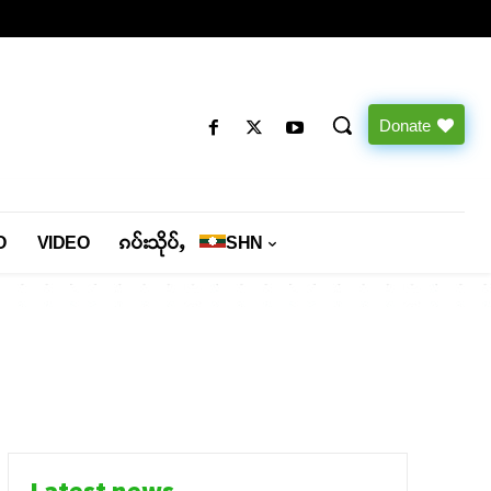
Donate
O
VIDEO
ၵပ်းသိုပ်ႇ
SHN
Latest news