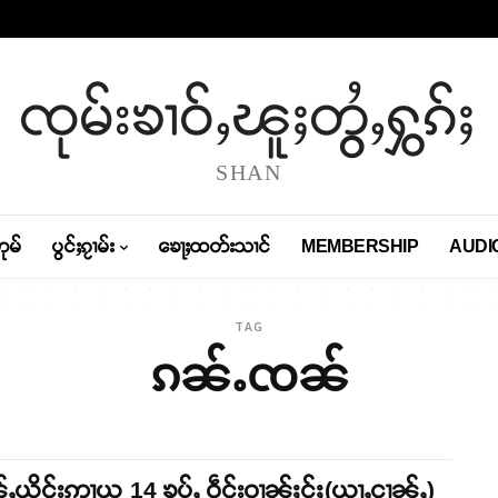
ၸုမ်းၶၢဝ်ႇၽူႈတွႆႇႁွၵ်ႈ
SHAN
တုမ်
ပွင်ႈၵႂၢမ်း
ၶေႃႈထတ်းသၢင်
MEMBERSHIP
AUDI
TAG
ၵၼ်ႉၸၼ်
ႇယိင်းဢႃယု 14 ၶူပ်ႇ ဝဵင်းဝၢၼ်ႈငႂ်ႈ(ယႂႃႇငၢၼ်ႇ)