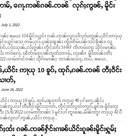
တၢမ်ႇ ၵေႃႉဢၼ်ၵၼ်ႉၸၼ် လုၵ်ႈဢွၼ်ႇ မိူင်း
း
July 1, 2022
းမၢၼ်ႈ ၶမယ 334 မိူင်းယွင်း ၵၼ်ႉၸၼ်လူလၢႆလုၵ်ႈဢွၼ်ႇယိင်းဢႃယု
ႇမိူင်းယွင်းသေ ဢမ်ႇႁပ်ႉပုၼ်ႈၽွၼ်း ၸွႆႈထႅမ်ပၼ်သင်ၶိုၼ်း၊ လွ
 ၵဝ်ႉငဝ်ႈသုၼ်ႇလႆႈၵူၼ်း ၸိုင်ႈတႆး SHRF ၸိၸမ်ႈဝႃႈ သိုၵ်းမၢၼ်ႈ
 ဢဝ်ၵေႃႉ ၽိတ်းမႃးပၼ်တူတ်ႈတၢမ်ႇ ဝႃႈၼႆ။ မိူဝ်ႈဝၼ်းတီႈ
2022 ယၢမ်းၵၢင်ဝၼ်း သိုၵ်းမၢၼ်ႈ တၢၼ်းသေႃႇ တပ်ႉ ၶမယ...
ႇယိင်း ဢႃယု 10 ၶူပ်ႇ ထုၵ်ႇၵၼ်ႉၸၼ် တီႈဝဵင်း
်းသၢတ်ႇ
June 16, 2022
ိင်း ဢႃယု 10 ၶူပ်ႇ ထုၵ်ႇၽူႈၸၢႆး ဢႃယု 40 ပၢႆ ၵေႃႉၼိုင်ႈ
လူႉလၢႆ တီႈဝဵင်းမိူင်းသၢတ်ႇ ၸိုင်ႈတႆးပွတ်းဢွၵ်ႇၶူင်း။ မိူဝ်ႈဝႃး
ႈ 15/6/2022 ယၢမ်းဝၢႆးဝၼ်း 3 မူင်းပၢႆ ဢူးၼေႇမိၼ်းဢူး ဢႃယု 42 ပီ
ၼ်လူလၢႆ ဢွၼ်ႇယိင်း ဢႃယု...
်ႈထႆး ၵၼ်ႉၸၼ်ႁႅင်းၵၢၼ်ယိင်းၵူၼ်းမိူင်းႁူမ်ႈ