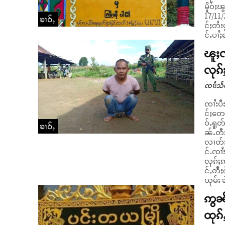
မိူဝ်ႈၽွင
17/11/
ၶၢဝ်ႇ
င်ႈတႆး
င်ႉပၢႆ
ၽူႈၸ
လုၵ်
ၸၢႆးသႅ
ၸၢႆးပီး
င်ႈတေ
ဝ်ႉရူတ
ၶၢဝ်ႇ
ၼ်ႉတီႈ တီ
လၢတ်ႈတ
င်ႉၸၢႆ
လုၵ်ႈဢ
င်ႇတီ
ယုမ်း 
ဢွၼ်
ထုၵ