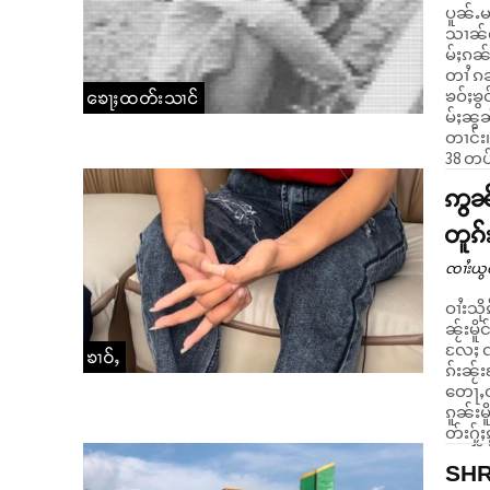
ပူၼ်ႉမ
သၢၼ်လွ
မ်ႈၵၼ်
တၢႆ ၵ
ၶဝ်ႈၶွ
ၶေႃႈထတ်းသၢင်
မ်ႈၼွၼ
တၢင်း။ လူၺ်ႈၼမ်ႉမိုဝ်းတိူင်းသိုၵ်းမၢၼ်ႈၸဵင်ႇႁွင်ႇဝၼ်းဢွၵ်ႇ 
38 တပ်
ဢွၼ်
တူၵ်
ၸၢႆးယွ
ဝၢႆးသို
ၼႂ်းမိ
လႄႈ ၸု
ၶၢဝ်ႇ
ၵ်းၼႂ်
တေႃႇထိ
ၵူၼ်းမိ
တ်းႁႂ်
SHRF