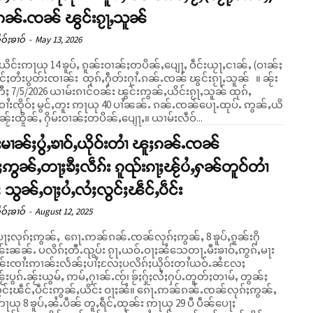
ၵၼ်ႉၸၼ် ၽွင်းၵႂႃႇသူၼ်
ဝ်ႈၶၢဝ်
-
May 13, 2026
ိင်းဢႃယု 14 ၶူပ်ႇ ၵူၼ်းဝၢၼ်ႈတပိၼ်ႇပျေႃႇ ဝဵင်းယႂႃႇငၢၼ်ႇ (ဝၢၼ်ႈ
ၸိုင်ႈတႆးပွတ်းၸၢၼ်း ထုၵ်ႇႁဵတ်းႁၢႆႉၵၼ်ႉၸၼ် ၽွင်းၵႂႃႇသူၼ် ။ ၼႂ်း
ႈ 7/5/2026 ယၢမ်းၵၢင်ဝၼ်း ၽွင်းဢွၼ်ႇယိင်းၵႂႃႇသူၼ် ထုၵ်ႇ
ၸၢႆးၸိုဝ်ႈ မွင်ႇတူး ဢႃယု 40 ပၢႆၼၼ်ႉ ၵၼ်ႉၸၼ်ပေႃႉထုပ်ႉ ဢွၼ်ႇယိ
ႈၼႂ်းထိူၼ်ႇ ႁိမ်းဝၢၼ်ႈတပိၼ်ႇပျေႃႇ။ ယၢမ်းလဵဝ်...
်းမၢၼ်ႈပွႆႇၶၢဝ်ႇယိုဝ်းတၢႆ ၽူႈၵၼ်ႉၸၼ်
ႈဢွၼ်ႇတႃႈၶီႈလဵၵ်း ၵူၺ်းၵႃႈၽႂ်ပႆႇႁၼ်တူဝ်တၢႆ
သွၼ်ႇဝႃႈပႆႇလႆႈလွင်ႈၽဵင်ႇပဵင်း
ဝ်ႈၶၢဝ်
-
August 12, 2025
ေႃႈလုၵ်ႈဢွၼ်ႇ ၵေႃႉဢၼ်ၵၼ်ႉၸၼ်လုၵ်ႈဢွၼ်ႇ 8 ၶူပ်ႇၵူၼ်းႁိ
ူၼ်းၼၼ်ႉ ပလိၵ်ႈတီႉၺွပ်း ၵႂႃႇယဝ်ႉဝႃႈၼႆသေတႃႉမီးၶၢဝ်ႇဢွၵ်ႇမႃး
ၼ်းၸၢႆးဢၢၼ်းလႅၼ်ႈပၢႆႈလႄႈပလိၵ်ႈယိုဝ်းတၢႆယဝ်ႉၼႆလႄႈ
ႂ်းပွၵ်ႉၼႂ်းယွမ်ႇ ဢမ်ႇႁၢၼ်ႉၸႂ်၊ ၶႂ်ႈႁႂ်ႈလႆႈႁပ်ႉတူတ်ႈတၢမ်ႇ တွၼ်ႈ
င်ႇပဵင်းဢွၼ်ႇယိင်း ဝႃႈၼႆ။ ၵေႃႉဢၼ်ၵၼ်ႉၸၼ်လုၵ်ႈဢွၼ်ႇ
ႃယု 8 ၶူပ်ႇၼႆႉပဵၼ် တူႇရဵင်ႇထုၼ်း ဢႃယု 29 ပီ ပဵၼ်ပေႃႈ