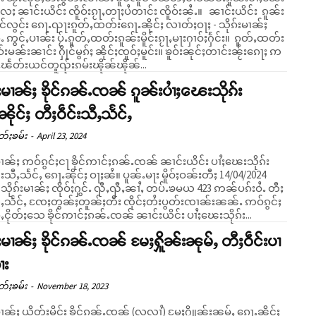
ႈ ၼၢင်းယိင်း ၸိူဝ်းၵႂႃႇတႃႈပႆတၢင်း ၸိူဝ်းၼႆႉ။ ၼၢင်းယိင်း ၵူၼ်း
ၢင်လွင်း ၵေႃႉၺႃးၵူတ်ႇထတ်းၵေႃႉၼိုင်ႈ လၢတ်ႈဝႃႈ - သိုၵ်းမၢၼ်ႈ
်ႉ ဢွင်ႇပၢၼ်း ပႂ်ႉၵူတ်ႇထတ်းၵူၼ်းမိူင်းၵႂႃႇမႃးႁၢဝ်ႈႁႅင်း။ ၵူတ်ႇထတ်း
ဝ်းမၼ်းၼၢင်း ႁိုင်မွၵ်ႈ ၼိုင်ႈၸူဝ်ႈမူင်း။ ၶူဝ်းၼုင်ႈတၢင်းၼႂ်းၵေႃႈ ဢ
ႇၽႅတ်းယင်တူၺ်းၵမ်းၽိုၼ်ၽိုၼ်...
်းမၢၼ်ႈ ၶိုင်ၵၼ်ႉၸၼ် ၵူၼ်းပၢႆႈၽေးသိုၵ်း
ၼိုင်ႈ တီႈဝဵင်းသီႇသႅင်ႇ
တ်ႈၶမ်း
-
April 23, 2024
မၢၼ်ႈ ဢဝ်ၵွင်ႈငႃ ၶိုင်ဢၢင်ႈၵၼ်ႉၸၼ် ၼၢင်းယိင်း ပၢႆႈၽေးသိုၵ်း
ႅင်ႇ ၵေႃႉၼိုင်ႈ ဝႃႈၼႆ။ ပူၼ်ႉမႃး မိူဝ်ႈဝၼ်းတီႈ 14/04/2024
ိုၵ်းမၢၼ်ႈ ၸိုဝ်ႈႁွင်ႉ ၺီႇၺီႇၼၢႆႇ တပ်ႉၶမယ 423 ဢၼ်ပၵ်းဝႆႉ တီႈ
သီႇသႅင်ႇ ၸႄႈတွၼ်ႈတူၼ်ႈတီး ၸိုင်ႈတႆးပွတ်းၸၢၼ်းၼၼ်ႉ ဢဝ်ၵွင်ႈ
ႇငိုတ်ႈသေ ၶိုင်ဢၢင်ႈၵၼ်ႉၸၼ် ၼၢင်းယိင်း ပၢႆႈၽေးသိုၵ်း...
်းမၢၼ်ႈ ၶိုင်ၵၼ်ႉၸၼ် မႄႈႁိူၼ်းၼုမ်ႇ တီႈဝဵင်းပၢ
ႆး
တ်ႈၶမ်း
-
November 18, 2023
မၢၼ်ႈ ယိုတ်းမိူင်း ၶိုင်ၵၼ်ႉၸၼ် (လူလၢႆ) မႄႈႁိူၼ်းၼုမ်ႇ ၵေႃႉၼိုင်ႈ