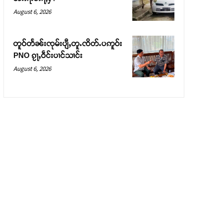
August 6, 2026
တူဝ်တႅၼ်းၸုမ်းပျီႇတူႉၸိတ်ႉပဢူဝ်း
PNO ၵႂႃႇဝဵင်းပၢင်သၢင်း
August 6, 2026