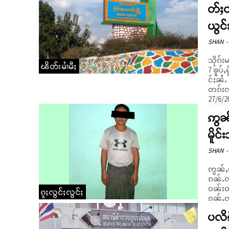
တ်ႈ
ယွင်
SHAN
-
သိုၵ်
ၽိတ်းမၢႆမီႈ
7 ၶူပ်
င်ႈၼႆႉ
တၵ်းလႆႈ
27/6/
ဢွၼ်
မိူင
SHAN
-
ဢွၼ်ႇယ
ၵၼ်ႉၸၼ်
ဝၼ်းတီ
ၵူႈလွင်ႈလွင်ႈ
ၵၼ်ႉၸ
ပလိၵ