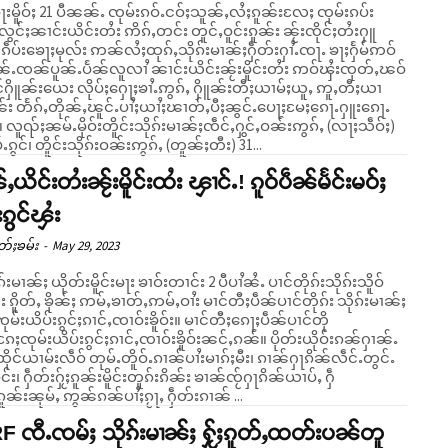
ႃးမိူဝ်ႈ 21 ပီၼၼ်ႉ ၸုမ်းၵဝ်ႉငဝ်ႈသူၼ်ႇလႆႈၵူၼ်းလႄႈ ၸုမ်းၵပ်း
င်ႈၼၢင်းယိင်းတႆး ဢိၵ်ႇတင်း တူင်ႇဝူင်းၵူၼ်း ၼႂ်းၸိုင်ႈတႆးႁူ
ၵဵပ်းၶေႃႈမုလ်း ဢၼ်လႆႈထုၵ်ႇသိုၵ်းမၢၼ်ႈႁဵတ်းႁၢႆႉၸႃႉ ၶႃႈႁႅမ်ဢဝ်
ၼ်ႉၸၼ်ပူၼ်ႉပႅၼ်လူလၢႆ ၼၢင်းယိင်းၼႂ်းမိူင်းတႆး ဢဝ်ၾႆးၸုတ်ႇၽဝ်
င်ႁိူၼ်းယေး လိုပ်ႈႁေႃႈၶၢႆႉဢွၵ်ႇ ႁိူၼ်းတီႈယၢမ်ႈယူႇ ဢူႇတီႈယၢ
်း တႅၵ်ႇတိုၼ်ႇၽူင်ႉပၢႆႈယၢႆႈၽၢတ်ႇပီႈၼွင်ႉပေႃႈမႄႈၵေႃႉႁူးၵေႃႉ
(လႃႈသဵဝ်ႈ)
ႉၵွင်၊ တိူင်းသိုၵ်းဝၼ်းဢွၵ်ႇ (တူၼ်ႈတီး) 31...
ႇယိင်းတႆးၼႂ်းမိူင်းထႆး ၾၢင်ႉ! ၵူဝ်ပဵၼ်မႅင်းမဝ်ႈ
းၵွင်ၾႆး
တ်ႈၶမ်း
-
May 29, 2023
ၵ်းမၢၼ်ႈ ယိုတ်းမိူင်းမႃး ၶၢဝ်းတၢင်း 2 ပီပၢႆၼႆႉ ပၢင်တိုၵ်းသိုၵ်းသိူဝ်
ူင်း ၵိူတ်ႇ ၶိုၼ်ႈ ဢမ်ႇၶၢတ်ႇဢမ်ႇဝၢႆး မၢင်တီႈပဵၼ်ပၢင်တိုၵ်း သိုၵ်းမၢၼ်ႈ
မ်းယိပ်းၵွင်ႈၵၢင်ႇၸၢဝ်းၶိူဝ်း။ မၢင်တီႈၵေႃႈပဵၼ်ပၢင်တို
းၵႄႈၸုမ်းယိပ်းၵွင်ႈၵၢင်ႇၸၢဝ်းၶိူဝ်းၼင်ႇၵၼ်။ ပိုတ်းယိုဝ်းၵၼ်ႁၢၼ်ႉ
ုင်ယၢမ်းလဵဝ် တုမ်ႉတိူဝ်ႉၵၢၼ်ပၢႆးမၢၵ်ႈမီး၊ ၵၢၼ်ႁႃၵိၼ်လဵင်ႉတွင်ႉ
ူင်း၊ ႁဵတ်းႁႂ်ႈၵူၼ်းမိူင်းတူၵ်းၵိၼ်း ၶၢၼ်ၸႂ်ႁႃၵိၼ်ယၢပ်ႇ ႁဵ
ႈၵူၼ်းၼုမ်ႇ ဢွၼ်ၵၼ်ပၢႆႈၵႂႃႇ ႁဵတ်းၵၢၼ် ...
 ၸီႉၸမ်ႈ သိုၵ်းမၢၼ်ႈ ႁႂ်ႈၵူတ်ႇထတ်းပၼ်တူ