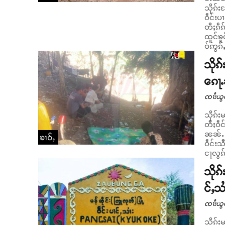
သိုၵ်းလႄ
ဝဵင်းပ
တီႈၵဵၵ
ထူင်ၶူ
ဝ်ဢွၵ်
သိုၵ
ၵေႃႉ
ၸၢႆးယွ
သိုၵ်း
တီႈဝဵင်းသီႇသ
ၼၼ်ႉ သ
ၶၢဝ်ႇ
ဝဵင်း
ငႃလွၵ်
သိုၵ
င်ႇသၢ
ၸၢႆးယွ
သိုၵ်း