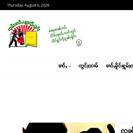
Thursday, August 6, 2026
ၶၢဝ်ႇ
တွင်ႈထၢမ်
ၶၢဝ်ႇမိူင်းႁူမ်ႈ
ဢွၼ်