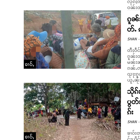
လုၵ်ႈ
ဝၼ်းတီ
ၵူၼ်
တ်ႉ
SHAN
-
တီႈဝဵင
ၵူၼ်းဝ
မၼ်းၼ
ၶၢဝ်ႇ
ၵၼ်ႉၸၼ်။ ဝၼ်းတီႈ 26/10/20
ၺႃးၵူ
ယူႇၼႂ
သိုၵ
ပွတ်
ၵ်း
SHAN
-
ၶၢဝ်းတ
ၶၢဝ်ႇ
င်းယိင