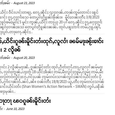
တ်ႈၶမ်း
-
August 23, 2023
 ဝဵင်းပၢင်းတရႃႉ ၵေႃႉၼိုင်ႈ ၺႃးၵၼ်ႉၸၼ်ၸွမ်းတၢင်း ၽွင်
 ၵႂႃႇႁႃၵႂၢႆးသေ တေပွၵ်ႈႁိူၼ်းၶိုၼ်း။ မိူဝ်ႈဝၼ်းတီႈ 3/8/2023
ူဝ်ၶမ်ႈမွၵ်ႈ 5 မူင်း ဢွၼ်ႇယိင်း ဢႃယု 20 ပၢႆ ၵေႃႉၼိုင်ႈ ၵႂႃႇႁေႃႈၵႂၢႆး
 ၼွၵ်ႈဝၢၼ်ႈသေ တေပွၵ်ႈႁိူၼ်းၼၼ်ႉ ထုၵ်ႇၽူႈၸၢႆး ဢမ်ႇႁူႉၾၢႆႇ
ႃႈပူၵ်ႉတႃၵေႃႉၼိုင်ႈ...
ႇယိင်းၵူၼ်းမိူင်းတႆးထုၵ်ႇလူလၢႆ ၼမ်မႃးၼႂ်းၶၢဝ်း
း 2 လိူၼ်
တ်ႈၶမ်း
-
August 20, 2023
ၢင်း 2 လိူၼ်မႃးၼႆႉ ၵူၼ်းမိူင်းတႆး ထုၵ်ႇႁဵတ်းႁၢႆႉၸႃႉလူလၢႆ ၼမ်မႃး
ဝ်ႇ လုၵ်ႈဢွၼ်ႇပႃႈတႂ် 18 ယိင်ႈၶႅၼ်း ဢမ်ႇမီးလွင်ႈႁူမ်ႇလူမ်ႈ ဢမ်ႇမီး
်းလႂ်ဢဝ်လိူင်ႈႁႄႉၵင်ႈပၼ် ၸုမ်းၵပ်းသၢၼ်လွင်ႈၼၢင်းယိင်းတႆး ပို
်းဝႆႉၼင်ႇၼႆ။ ဝၼ်းတီႈ 18/8/2023 ယူႇတီႈ ၸုမ်းၵပ်းသၢၼ်
ၼၢင်းယိင်းတႆး (Shan Women’s Action Network – SWAN) ဢွၵ်ႇၽိုၼ်
ေႃႈမုၼ်း...
ႃတႃ ၽဝၵူၼ်းမိူင်းတႆး
ဝ်း
-
June 10, 2023