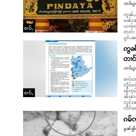
ၸၢႆးယွ
ဢွၼ်ႇယိင်း
မၼ်းၼၢင်း
ယၢမ်းႁ
ၶၢဝ်ႇ
တၢင်း
ပူၵ်ႉၼ
ဢွၼ်
တၢင်
ၸၢႆးယွ
ၶၢဝ်းတ
လိူဝ်ၵ
ၽႂ်ၸုမ
ၶၢဝ်ႇ
ၼ်ၽၢဝ်ႇႁၢႆးငၢၼ
လွင်ႈ
လိၵ်ႈၶ
ၵမ်ၸ
မွၼ်းၶိူ