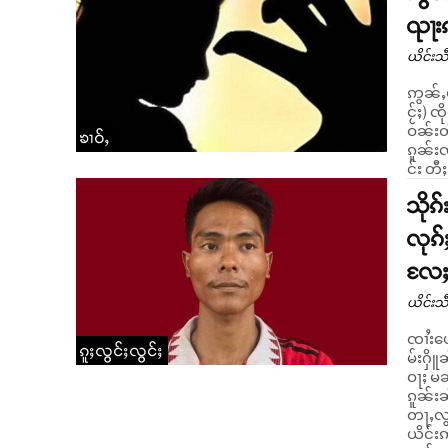
ၺႃး
ယိင်းသဵ
ဢွၼ်ႇယ
ငႂ်ႈ) 
ဝၼ်းတီ
ၶၢဝ်ႇ
ၵူၼ်း
င်း တီ
သိုၵ
လုၵ်
လႄႈ 
ယိင်းသဵ
ၸၢႆးပ
ၵူႈလွင်ႈလွင်ႈ
မ်းႁိ
ဝႃႈ မ
ၵူၼ်းၼ
တႃႇလွင်ႈၽဵ
ယိင်းဢ