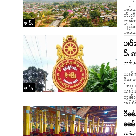
ပၢင်တေ
တ်ႇလဵၼ
ဢွၼ်ၵၼ
ၶၢဝ်ႇ
ႁိူၼ်းယေး
ပၢင်တေ
ပၢင်
ဝ်ႉ 
ၸၢႆးယွ
ယၢမ်းလ
မီးမႃး
ပ်းဢဝ်လိူင်ႈသင်။ တႄႇဢဝ
ၶၢဝ်ႇ
ယၢမ်းလ
တွၼ်ႈလၢင်
ၽၢႆႉၵိ
ပီၼႆ
ၼမ်
ၸၢႆးယွ