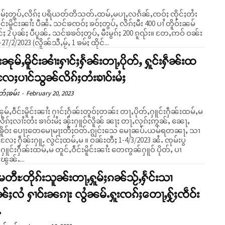
ႅမ်ႈတွပ်ႇလိၵ်ႈ ပရိယတ်တိသတ်ႉထမ်ႇမပႃႇလၵႅၼ်ႇၸဝ်ႈ ၸိုင်ႈတႆး
ဵင်းမိူင်းၼၢႆး ပီၼႆႉ သင်ၶၸဝ်ႈ ၶဝ်ႈတွပ်ႇ လိၵ်ႈမီး 400 ပၢႆ တိူဝ်းၼမ်
 2 ပုၼ်ႈ ပီပူၼ်ႉ သင်ၶၶဝ်ႈတွပ်ႇ မီးမွၵ်ႈ 200 ၵူၺ်း။ တႄႇဢဝ် ဝၼ်း
27/2/2023 (လိူၼ်သီႇမႂ်ႇ 1 ၶမ်ႈ ထိုင်...
းၼုမ်ႇမိူင်းၼၢႆးႁၢင်ႈႁႅၼ်းတႃႇပိုတ်ႇ ႁူင်းႁဵၼ်းထ
လႄႈပၢင်သွၼ်လိၵ်ႈတႆးၶၢဝ်းမႆႈ
တ်ႈၶမ်း
-
February 20, 2023
ုမ်ႇဝဵင်းမိူင်းၼၢႆး ႁၢင်ႈႁႅၼ်းတူဝ်ႈတၼ်း တႃႇပိုတ်ႇႁူင်းႁဵၼ်းထမ်ႇမ
ိၵ်ႈလၢႆးတႆး ၶၢဝ်းမႆႈ ၼႂ်းႁူဝ်လိူၼ် ၼႃႈ တႃႇလုၵ်ႈဢွၼ်ႇ ၼေႃႇ
ၶိူဝ်း ပေႃးတေမေႃမႃးတီႈဝတ်ႉၵျွင်းသေ မေႃၼပ်ႉယမ်ရတၼႃႇ သၢ
ဵၼ်းႁူႉ လွင်ႈထမ်ႇမ ။ ဝၼ်းတီႈ 1-4/3/2023 ၼႆႉ ၸုမ်းပွ
ႁူင်းႁဵၼ်းထမ်ႇမ တူင်ႇဝဵင်းမိူင်းၼၢႆး တေဢွၼ်ႁူဝ် ပိုတ်ႇ ပၢ
းၽွၼ်ႉ...
ႊမတီႊတိုၵ်းသူၼ်းတႃႇႁူမ်ႈၵၼ်သႂ်ႇႁႅင်းသၢ
ိုၼ်ႈလႆ ႁၢဝ်းၼၵႃး လွႆၼမ်ႉႁူးၸၵ်ႈတေႃႇႁႂ်ႈၸဵဝ်း
ႉ