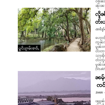
ဝ်ၶိုၼ
ၼႂ်းၼႃ
လိူၼ
တ်း
ၸၢႆးသႂ်ၸ
ပေႃးထ
ဢွၼ်ၵ
မူၼ်းဢ
ပွင်ႈၵႂၢမ်းၶၢဝ်ႇ
တ်းၸၢ
သႃၾိင်
တ်းၸွမ်
မူၼ်း
(Visak
ၼမ့်
ၸဝ်ႈ
SHAN
-
ၾူၼ်တ