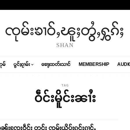
ၸုမ်းၶၢဝ်ႇၽူႈတွႆႇႁွၵ်ႈ
SHAN
တုမ်
ပွင်ႈၵႂၢမ်း
ၶေႃႈထတ်းသၢင်
MEMBERSHIP
AUDI
TAG
ဝဵင်းမိူင်းၼၢႆး
ွၼ်းၸႄႈဝဵင်း တင်း ၸုမ်းယိပ်းၵွင်ႈၵၢင်ႇ