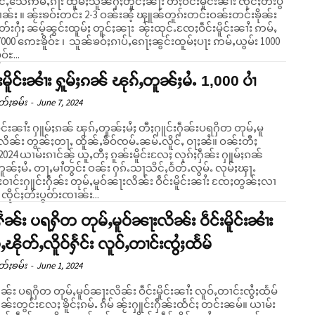
ူင်ႇသေဢမ်ႇၵႃး ထူမ်ႈသူၼ်ႁႆႈတူင်ႈၼႃး တီႈဝဵင်းမိူင်းၼၢႆး ၸိုင်ႈတႆးပွ
ၼႆ့ ၾူၼ်တူၵ်းတင်းဝၼ်းတင်းၶိုၼ်း
်းႁႆႈ ၼမ့်ၼွင်းထူမ်ႈ တူင်ႈၼႃး ၼႂ်းထုင်ႉၸႄႈဝဵင်းမိူင်းၼၢႆး ဢမ်ႇ
7000 ဢေႊၶိူဝ်ႊ ၊ သူၼ်ၶဝ်ႈၵၢပ်ႇၵေႃႈၼွင်းထူမ်ႈပႃး ဢမ်ႇယွမ်း 1000
်ႊ...
းမိူင်းၼၢႆး ႁူမ်ႈၵၼ် ၽုၵ်ႇတူၼ်ႈမႆႉ 1,000 ပၢႆ
တ်ႈၶမ်း
-
June 7, 2024
ိူင်းၼၢႆး ႁူမ်ႈၵၼ် ၽုၵ်ႇတူၼ်ႈမႆႈ တီႈႁူင်းႁဵၼ်းပရႁိတ တုမ်ႇမူ
ိၼ်း တွၼ်ႈတႃႇ ထိူၼ်ႇၶဵဝ်ၸမ်ႉၼမ်ႉလိူင်ႇ ဝႃႈၼႆ။ ဝၼ်းတီႈ
2024 ယၢမ်းၵၢင်ၼႂ် ယူႇတီႈ ၵူၼ်းမိူင်းလႄႈ လုၵ်ႈႁဵၼ်း ႁူမ်ႈၵၼ်
ူၼ်ႈမႆႉ တႃႇမၢႆတွင်း ဝၼ်း ႁၵ်ႉသႃသိင်ႇဝႅတ်ႉလွမ်ႉ လုမ်ႈၾႃႉ
းဝၢင်းႁူင်းႁဵၼ်း တုမ်ႇမူဝ်ၼႃးလိၼ်း ဝဵင်းမိူင်းၼၢႆး ၸႄႈတွၼ်ႈလၢ
်း ၸိုင်ႈတႆးပွတ်းၸၢၼ်း...
းႁဵၼ်း ပရႁိတ တုမ်ႇမူဝ်ၼႃးလိၼ်း ဝဵင်းမိူင်းၼၢႆး
ႇၽိုတ်ႇလိူဝ်ႁႅင်း လူဝ်ႇတၢင်းၸွႆႈထႅမ်
တ်ႈၶမ်း
-
June 1, 2024
ဵၼ်း ပရႁိတ တုမ်ႇမူဝ်ၼႃးလိၼ်း ဝဵင်းမိူင်းၼၢႆး လူဝ်ႇတၢင်းၸွႆႈထႅမ်
ုၼ်းတွင်းလႄႈ ၶိူင်ႈၵမ်ႉ ၵႅမ် ၼႂ်းႁူင်းႁဵၼ်းထႅင်ႈ တင်းၼမ်။ ယၢမ်း