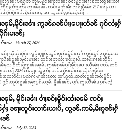
ူင်းႁဵၼ်း ပရႁိတ တုမ်ႇမူဝ်ၼႃးလိၼ်း ဝဵင်းမိူင်းၼၢႆး ၸႄႈတွၼ်ႈလၢ
ဝ်း ၸိုင်ႈတႆးပွတ်း ၸၢၼ်းၼႆႉ တင်းမူတ်းမီး လုၵ်ႈႁဵၼ်း 237 ၵေႃႉ ယၢ
တ်ႇလိူဝ်ႁႅင်းဝႆႉ မိူၼ်ၼင်ႇ မေႃသွၼ်ပႆႇၵုမ်ႇထူၼ်ႈ၊...
းၼုမ်ႇမိူင်းၼၢႆး ဢွၼ်ၵၼ်ပၢႆႈပေႃးယဵၼ် ၵူဝ်လႆႈႁဵ
ိုၵ်းမၢၼ်ႈ
တ်ႈၶမ်း
-
March 27, 2024
မၢၼ်ႈ ယိုတ်းမိူင်း လူင်းႁူပ်ႉထူပ်းၵူၼ်းမိူင်းၼၢႆး ၸွမ်းပွၵ်ႉယွမ်ႇသေ
ႃးပဵၼ်ၵူၼ်းမိူင်းမၢၼ်ႈ တၵ်းတေလႆႈ ၶဝ်ႈႁၢပ်ႇထၢမ်းၵၢၼ်သိုၵ်း
ႆသေ ႁဵတ်းႁႂ်ႈၵူၼ်းၼုမ်ႇ ဢွၼ်ၵၼ်ပၢႆႈမိူင်းပေႃးယဵၼ်။ တႄႇဢဝ်
ၢတ်ႊၶျ် 2024 ၼႆႉမႃး ယူႇတီႈ တပ်ႉသိုၵ်းမၢၼ်ႈ ယိုတ်းမိူင်း၊
်းၸႄႈဝဵင်း၊ ပလိၵ်ႈ မၢၼ်ႈလႄႈ ၾၢႆႇၵူတ်ႇထတ်းၵူၼ်းၶဝ်ႈမိူင်း
ႁွင်ႉထူပ်းၵူၼ်းၼႂ်းပွၵ်ႉယွမ်ႇ မိူၼ်ၼင်ႇ ပွၵ်ႉဢူးယဵၼ်ႇ၊ ပွၵ်ႉလွႆ
းၼုမ်ႇ မိူင်းၼၢႆး ပၢႆႈၶဝ်ႈမိူင်းထႆးၼမ် ၸဝ်ႈ
ႁႆႈ ၼႃးထူပ်းတၢင်းယၢပ်ႇ ယွၼ်ႉဢမ်ႇမီးၵူၼ်းႁဵ
ၵၢၼ်
တ်ႈၶမ်း
-
July 17, 2023