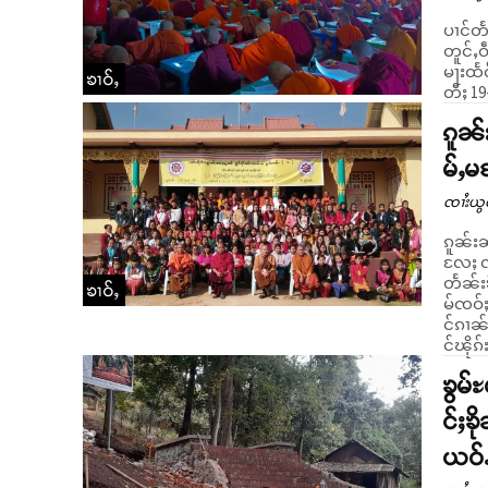
ပၢင်တ
တူင်ႇဝ
မႃးထႅင်ႈ
ၶၢဝ်ႇ
တီႈ 19-
ၵူၼ်
မ်ႇမ
ၸၢႆးယွ
ၵူၼ်းၼ
လႄႈ လ
တႅၼ်း
ၶၢဝ်ႇ
မ်ၸဝ်ႈလႄႈ ႁ
င်ၵၢၼ်
င်ၽိုၵ်
ၶွမ်
င်ႈၶ
ယဝ်