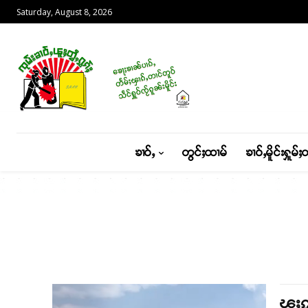
Saturday, August 8, 2026
ၶၢဝ်ႇ
တွင်ႈထၢမ်
ၶၢဝ်ႇမိူင်းႁူမ်ႈ
ၽူႈၵ