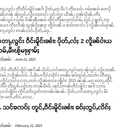
ႃႇလွင်း တီႈဝဵင်းမိူင်းၼၢႆး ပိုတ်ႇမႃး မီး 5 တီႈယဝ်ႉ ၵမ်ႈၼမ် တေပို
်ႈၵၼ် ၼႂ်းပွၵ်ႉလွႆဝႄႈတင်း ပွၵ်ႉဢူး ယဵၼ်ႇ ၵူၼ်းပိုၼ်ႉတီႈ
်လွင်းသုမ်း ပဵၼ်ၼီႈၼမ် ထိုင်တီႈပေႃးလႆႈၵမ်ႉ (ပွင်ႇ) ရူတ်ႉၵႃး
 တီႈလိၼ်သူၼ်ႁႆႈၼႃး ၸိူဝ်းၼႆႉ။ ၶၢဝ်းတၢင်း 2 လိူၼ်ပၢႆမႃးၼႆႉ
ႃႇလွင်း ဢၼ်လၵ်ႉပိုတ်ႇမႃး...
တေႃႇလွင်း ဝဵင်းမိူင်းၼၢႆး ပိုတ်ႇလႆႈ 2 လိူၼ်ပၢႆယ
ဢမ်ႇမီးၽႂ်မႃးႁၢမ်ႈ
တ်ႈၶမ်း
-
June 21, 2023
ဵဝ် တီႈဝဵင်းမိူင်းၼၢႆးၼႆႉပိုတ်ႇပၢင်တေႃႇလွင်းမႃး ၼႂ်းပွၵ်ႉလွႆဝႄႈၼႆႉ
ၸမ် 2 လိူၼ်ယဝ်ႉ ပႆႇမီးပလိၵ်ႈသိုၵ်း မၢၼ်ႈ ၶဝ်ႈၵူတ်ႇထတ်း တီႈၺွ
် လိူၼ်ဢေႊပရိူဝ်ႊ 2023 ၼၼ်ႉမႃး တေႃႇထိုင်
ဵဝ် တီႈပွၵ်ႉလွႆဝႄႈ ဢၼ်မီးဝႆႉ ၾၢႆႇၸၢၼ်းဝဵင်းမိူင်း ၼၢႆး ၸႄႈ
းၶိူဝ်း ၸိုင်ႈတႆးပွတ်းၸၢၼ်းၼၼ်ႉ ပိုတ်ႇပၢင်တေႃႇလွင်း မီး
ဝ်း၊ မၢၵ်ႇၸႅင်ႇလႄႈ...
ႉ သင်ၶၸဝ်ႈ တူင်ႇဝဵင်းမိူင်းၼၢႆး ၶဝ်ႈတွပ်ႇလိၵ်ႈ
တ်ႈၶမ်း
-
February 21, 2023