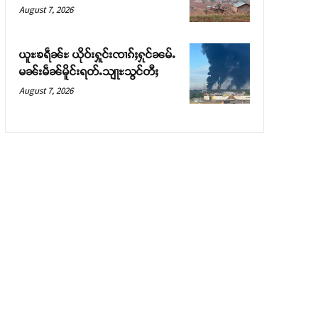
August 7, 2026
ယူႊၶရဵၼ်ႊ ယိုဝ်းႁူင်းၸၢၵ်ႈႁုင်ၼမ်ႉ
မၼ်းမဵၼ်မိူင်းရတ်ႉသျႃႊသွင်တီႈ
August 7, 2026