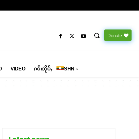
Donate
O
VIDEO
ၵပ်းသိုပ်ႇ
SHN
Latest news