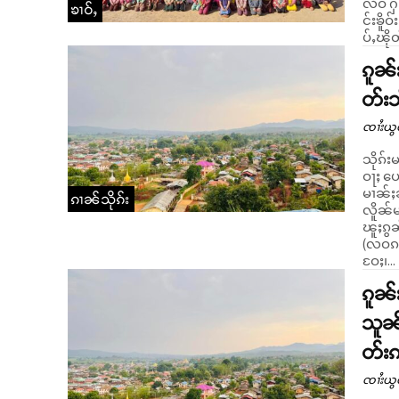
လဵဝ် ႁ
ၶၢဝ်ႇ
င်းၶိူ
ပ်ႇၽို
ၵူၼ်
တ်းသ
ၸၢႆးယွ
သိုၵ်း
ဝႃႈ ပေ
မၢၼ်ႈၼ
ၵၢၼ်သိုၵ်း
လိူၼ်မ
ၽူႈၵွၼ
(လဝၵ) 
ဝႄႈ၊...
ၵူၼ်
သူၼ်
တ်း
ၸၢႆးယွ