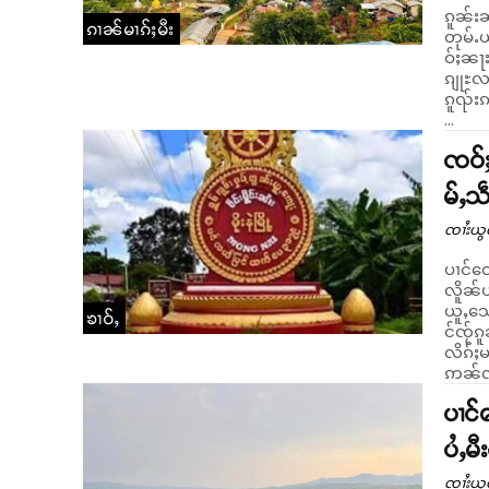
ၵူၼ်းၼ
ၵၢၼ်မၢၵ်ႈမီး
တုမ်ႉယ
ဝ်ႈၼႃးၶဝ
ၵျုႊလၢ
ၵူၺ်းၵ
...
ၸဝ်ႈ
မ်ႇသဵ
ၸၢႆးယွ
ပၢင်တေႃႇလွင်
လိူၼ်ယ
ယူႇသေ
ၶၢဝ်ႇ
င်ၸႂ်ၵူ
လိၵ်ႈမၢၼ်
ဢၼ်လၵ်
ပၢင်
ပႆႇမီ
ၸၢႆးယွ