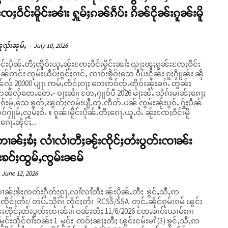
ႄႈဝဵင်းမိူင်းၼၢႆး ႁူမ်ႈၵၼ်ၵဵပ်း ၵိၼ်ငိုၼ်းၵူၼ်းမိူ
ူၺ်းၼုမ်ႇ
-
July 10, 2026
ိူင်းပိုၼ်ႉတီႈၸိူဝ်းယူႇၼႂ်းၸႄႈဝဵင်းမိူင်းၼၢႆး ၺႃးၽူႈၵွၼ်းၸႄႈဝဵင်း
ၼ်တင်း ၸုမ်းယိပ်းၵွင်ႈၵၢင်ႇ ၸၢဝ်းၶိူဝ်းသေ ၵဵပ်းငိုၼ်း ၵူႈႁိူၼ်း ၼို
ၼ်လႂ် 20000 ပျႃး ဢမ်ႇၸႅင်ႈဝႃႈ တေဢဝ်ၸႂ်ႉတိုဝ်းၼႂ်းၶၵ်ႉ တွၼ်ႈ
ႉတေႉ- ဝႃႈၼႆ။ တႄႇႁူဝ်ပီ 2026 မႃးၼႆႉ သိုၵ်းမၢၼ်ႈၵေႃႈ
ိုၵ်းမႂ်ႇသေ ၶွတ်ႇၽွတ်ႈၸုမ်းပျီႇတူႉၸိတ်ႉပၼ် ၸွမ်းၼႂ်းပွၵ်ႉ ႁႂ်ႈပဵၼ်
ႉ ။ ၵူၼ်းမိူင်းပိုၼ်ႉတီႈၵေႃႉယူႇဝႆႉ ၼႂ်းၸႄႈဝဵင်းမိူ
ၵေႃႉၼိုင်ႈ...
တၢၼ်ႈၶႆႈ လၢႆလၢႆတီႈၼႂ်းၸိုင်ႈတႆးပွတ်းၸၢၼ်း
းၶဝ်ႈထွမ်ႇၸွမ်းၼမ်
June 12, 2026
ၢၼ်ႈၶႆႈၸတ်းႁဵတ်းၵႂႃႇလၢႆလၢႆတီႈ ၼႂ်းပိုၼ်ႉတီႈ ၶွင်ႇသီႇဢ
်းၸိုင်ႈတႆး/ တပ်ႉသိုၵ်း ၸိုင်ႈတႆး RCSS/SSA တုင်ႉၼိုင်ၵုမ်းၵမ် ၽွင်း
်ႈတႆးပွတ်းၸၢၼ်း။ ဝၼ်းတီႈ 11/6/2026 တႄႇၶၢဝ်းယၢမ်းၵၢ
9 မူင်းထိုင်ဝၢႆးဝၼ်း 1 မူင်း ၸဝ်ႈၼႃႈတီႈ ၽွင်းငမ်းမၢႆ (3) ၶွင်ႇသီႇဢ