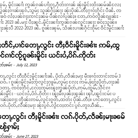
ုမ်ႇ မိူင်းၼၢႆး ဢွၼ်ၵၼ်ပၢႆႈၵႂႃႇႁဵတ်းၵၢၼ် ၼႂ်းမိူင်းထႆးၼမ်ၼႆလႄႈ
ွၼ်ႈၵၢၼ်ၽုၵ်ႇသွမ်ႈ သူၼ်ႁႆႈၼႃး ၼႂ်းပိုၼ်ႉတီႈႁၢဝ်ႈႁႅင်း ပီၼႆႉ ၸ
် လႆႈပၼ်ၵႃႈၸၢင်ႈၼမ် ပဵၼ်လၢႆပုၼ်ႈ။ တႄႇဢဝ်လိူၼ်ၵျုၼ်ႊ -
ႆႊ 2023 ၼႆႉမႃး ပီႈၼွင်ႉမိူင်းၼၢႆးဢွၼ်ၵၼ်လူင်းၼႃး ၶဝ်ႈသူၼ်။
ႃႈၼႂ်းပီ 2022-2023 ၼႆႉ ၵူၼ်းၼုမ်ႇ သႅၼ်းပၢၼ်ႁႅင်းၵိုမ်း ဝဵင်းမိူင်းၼၢႆး
တႅင်ႇပၢင်တေႃႇလွင်း တီႈဝဵင်းမိူင်းၼၢႆး ဢမ်ႇထွ
င်ၵၢင်ၸႂ်ၵူၼ်းမိူင်း ယင်းပႆႇပိၵ်ႉဢိုတ်း
တ်ႈၶမ်း
-
July 12, 2023
း တီႈဝဵင်းမိူင်းၼၢႆးၼႆႉ ပိုတ်ႇလဵၼ်ႈမႃး မီးၶၢဝ်းတၢင်းၸမ် 3
ဝ်ႉ ၊ ၵူၼ်းမိူင်းမႆႈၸႂ်လွင်ႈႁူမ်ႇလူမ်ႈ လႄႈ ဢမ်ႇၶႂ်ႈႁႂ်ႈပိုတ်ႇဝႃႈၼႆ
တႃႉ ၸဝ်ႈတႅင်ႇလႄႈၸုမ်းၽူႈဢွၼ်ပိုတ်ႇဢမ်ႇထွမ်ႇသဵင်ၵၢ
ၼ်းမိူင်း - ယင်းပႆႇပိၵ်ႉၵိုတ်း ၊ ၽူႈမီးပုၼ်ႈၽွၼ်း ၾၢႆႇၽွင်းငမ်း ပ
ႈၵေႃႈ တိုၼ်းဢမ်ႇလူင်းၵူတ်ႇထတ်း ပိုၼ်ႉတီႈ။ ပၢင်တေႃႇလွင်း
ႉပိုတ်ႇလဵၼ်ႈမႃး ၼႂ်းပွၵ်ႉလွႆဝႄႈတင်း ပွၵ်ႉဢူးယဵၼ်ႇ...
တေႃႇလွင်း တီႈမိူင်းၼၢႆး လၵ်ႉပိုတ်ႇလဵၼ်ႈမႃးၼမ်
းၽႂ်ႁၢမ်ႈ
တ်ႈၶမ်း
-
June 27, 2023