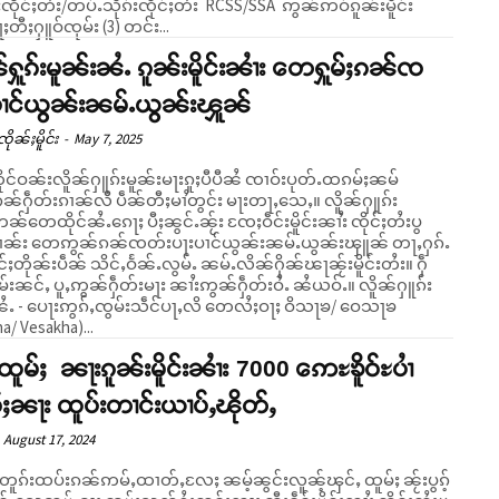
်းၸိုင်ႈတႆး/တပ်ႉသိုၵ်းၸိုင်ႈတႆး RCSS/SSA ဢွၼ်ဢဝ်ၵူၼ်းမိူင်း
ႈတီႈႁူဝ်ၸုမ်း (3) တင်း...
်ႁူၵ်းမူၼ်းၼႆႉ ၵူၼ်းမိူင်းၼၢႆး တေႁူမ်ႈၵၼ်ၸ
ပၢင်ယွၼ်းၼမ်ႉယွၼ်းၾူၼ်
ိုၼ်ႈမိူင်း
-
May 7, 2025
ိုင်ဝၼ်းလိူၼ်ႁူၵ်းမူၼ်းမႃးၵူႈပီပီၼႆ ၸၢဝ်းပုတ်ႉထၵမ်ႈၼမ်
ၼ်ႁဵတ်းၵၢၼ်လီ ပဵၼ်တီႈမၢႆတွင်း မႃးတႃႇသေႇ။ လိူၼ်ႁူၵ်း
ၼ်တေထိုင်ၼႆႉၵေႃႈ ပီႈၼွင်ႉၼႂ်း ၸႄႈဝဵင်းမိူင်းၼၢႆး ၸိုင်ႈတႆးပွ
ၼ်း တေဢွၼ်ၵၼ်ၸတ်းပႃးပၢင်ယွၼ်းၼမ်ႉယွၼ်းၾူၼ် တႃႇႁၵ်ႉ
ႈတိုၼ်းပဵၼ် သိင်ႇဝႅၼ်ႉလွမ်ႉ ၼမ်ႉလိၼ်ႁိၼ်ၽႃၼႂ်းမိူင်းတႆး။ ႁဵ
းၼင်ႇ ပူႇဢွၼ်ႁဵတ်းမႃး ၼၢႆးဢွၼ်ႁဵတ်းဝႆႉ ၼႆယဝ်ႉ။ လိူၼ်ႁူၵ်း
ၼႆႉ - ပေႃးဢွၵ်ႇၸွမ်းသဵင်ပႃႇလိ တေလႆႈဝႃႈ ဝိသႃၶ/ ဝေသႃၶ
ha/ Vesakha)...
ထူမ်ႈ ၼႃးၵူၼ်းမိူင်းၼၢႆး 7000 ဢေႊၶိူဝ်ႊပၢႆ
ၼႃး ထူပ်းတၢင်းယၢပ်ႇၽိုတ်ႇ
August 17, 2024
ူၵ်းထပ်းၵၼ်ဢမ်ႇထၢတ်ႇလႄႈ ၼမ့်ၼွင်းလူၼ့်ၾင်ႇ ထူမ်ႈ ၼႂ်းပွၵ့်