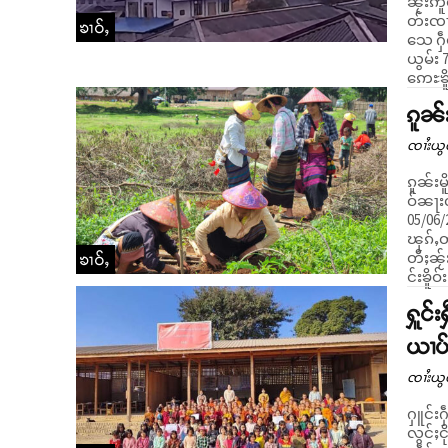
ၼႂ်းဢိ
တ်းၸၢၼ်း ။ ၼႂ်းၶဝ်းတင်း 2-3 ဝၼ်း
ၶၢဝ်ႇ
သေ ႁဵတ
ယွမ်း 
ဢေႊၶိူဝ
ၵူၼ်
ၸၢႆးယွ
ၵူၼ်းမ
ဝ်ၼႃးလ
05/06/
ၽုၵ်ႇတ
တီႈၼႂ်
ၶၢဝ်ႇ
င်းၶိူဝ
ႁူင်
ယၢပ်
ၸၢႆးယွ
ႁူင်းႁ
လွင်ႈငိ