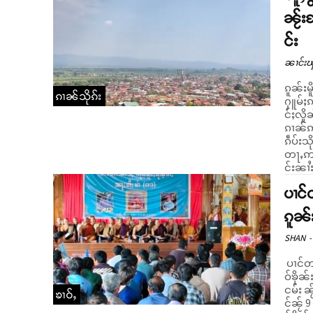
ၼႂ်းၸ
င်း
ၼၢင်းၽ
ၵူၼ်းမ
ၵၢၼ်သိုၵ်း
ႁူမ်ႈၵ
င်ႈလိူ
ၵၢၼ်ဢၼ်လႂ်တေ
ၵဵပ်းသ
တႃႇဢဝ်ႁူမ်ႇလူမ်ႈဝႆ
င်းၼၢႆး
ပၢင်
ၵူၼ်
SHAN
-
ပၢင်တ
ဝ်ၶိုၼ
ငမ်း ၼႂ်းၸိုင
ၶၢဝ်ႇ
င်ၼႂ် 