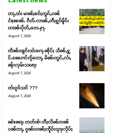
တႃႇထႆး-မၢၼ်ႈၶဝ်ႈဢွၵ်ႇၵၼ်
ငၢႆႈၼၼ်ႉ ၵဵတ်ႉလၢၼ်ႇတီႈႁူဝ်မိူင်း
ဢၢၼ်းပိုတ်ႇတေႉႁႃႉ
August 7, 2026
တႅၼ်းၽွင်းထႆးၵေႃႉၼိုင်ႈ သႅၼ်ႇႁွ
င်ႉၼႄၵၢင်ၸႂ်တေႃႇ မိၼ်းဢွင်ႇလၢႆႇ
ၼႂ်းလုမ်းသၽႃး
August 7, 2026
တႆးၵူဝ်သင် ???
August 7, 2026
ၼၢႆးၼႃႈ တတ်းၶၢႆ တီႈလိၼ်ဢၼ်
ပၼ်တႃႇ ၵူၼ်းဝၢၼ်ႈၸိူဝ်းၺႃးလိုပ်ႈ