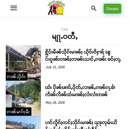
Donate
TAG
မျႃႉဝတီႇ
ႁိူဝ်းမိၼ်သိုၵ်းမၢၼ်ႈ ယိုဝ်းဝိႁၢရ် ၽွ
င်းၵူၼ်းဝၢၼ်ႈတၢၼ်းသၢင်ႇၵၢၼ်း ၶဝ်ႈဝႃႇ
July 31, 2026
ၵၢၼ်သိုၵ်း
ထႆး ပိုၼ်ၽၢဝ်ႇပိုတ်ႇလၢၼ်ႇၵၢၼ်ၵႃႉၶၢႆ
လႅၼ်လိၼ်ထႆးမၢၼ်ႈလၢႆလၢႆဢၼ်
May 28, 2026
ၵၢၼ်မၢၵ်ႈမီး
ပၢင်လိူၵ်ႈတင်ႈသိုၵ်းမၢၼ်ႈ ၺႃးၸုမ်းယိ