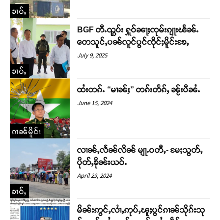
ၶၢဝ်ႇ
BGF တီႉၺွပ်း ႁူဝ်ၼႃႈၸုမ်းၵျႃးၽႅၼ်ႉ
တေသူင်ႇပၼ်လူင်ပွင်ၸိုင်ႈမိူင်းၶႄႇ
July 9, 2025
ၶၢဝ်ႇ
ထႆးတၵ်ႉ “မၢၼ်ႈ” တၵ်းတႅၵ်ႇ ၼႂ်းပီၼႆႉ
June 15, 2024
Support SHAN
ၵၢၼ်မိူင်း
လၢၼ်ႇလႅၼ်လိၼ် မျႃႉဝတီႇ- မႄႈသွတ်ႇ
တႃႇႁႂ်ႈသဵင်ၵၢင်ၸႂ်ၵူၼ်းမိူင်း ၵူႈတီႈၵူႈလႅၼ်ပေႃးတေၸွ
ပိုတ်ႇၶိုၼ်းယဝ်ႉ
တ်ႇ တူဝ်ႈလုမ်ႈၾႃႉၼၼ်ႉ ၶဝ်ႈႁူမ်ႈၵမ်ႉထႅမ် ၸုမ်းၶၢ
ဝ်ႇၽူႈတွႆႇႁွၵ်ႈ လႆႈယူႇၶႃႈဢေႃႈ။
April 29, 2024
ၶၢဝ်ႇ
Donate Now
မိၼ်းဢွင်ႇလၢႆႇဢုပ်ႇၽူႈပွင်ၵၢၼ်သိုၵ်းသု