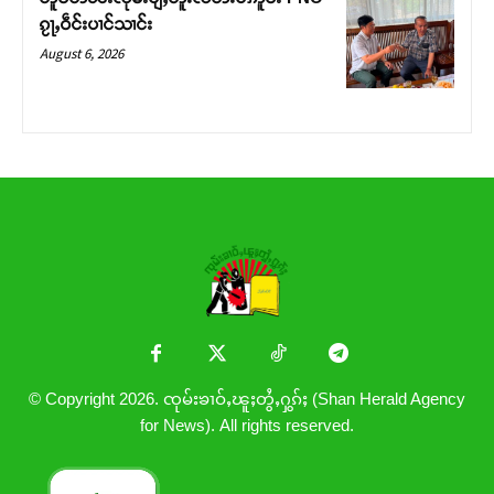
ၵႂႃႇဝဵင်းပၢင်သၢင်း
August 6, 2026
© Copyright 2026. ၸုမ်းၶၢဝ်ႇၽူႈတွႆႇႁွၵ်ႈ (Shan Herald Agency
for News). All rights reserved.