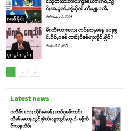
င်သုတ်းထႆးတၢင်းဢွၼ်ႊလၢႆႊၵဵဝ်ႇလွ
င်ႈၶႄႇမူၼ်ႇၼႂ်းပိုၼ်ႉတီႈမျႃႉဝၻီႇ
February 2, 2024
ၵၢၼ်မိူင်း
မီႊတီႊယႃႊလႄႈ ၸဝ်ႈဢႃႇၼႃႇ ပေႃးၶွ
င်ႉၵဵဝ်ႇၵၼ် ၸၢင်ႈပဵၼ်မႃးၸိူင်ႉႁိုဝ်?
August 2, 2021
ၵူႈလွင်ႈလွင်ႈ
1
2
Latest news
ပလိၵ်ႈ လႄႈ သိုၵ်းမၢၼ်ႈ ဢဝ်ၵူၼ်းၸပ်း
ယိၼ်ႉတေႃႇလွင်းႁဵတ်းၽူႈၸွပ်ႇယူႇဝႆႉ ၼႂ်းဝဵ
င်းလႃႈသဵဝ်ႈ