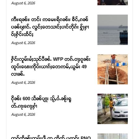
August 6, 2026
ဢီႊရၼ်ႊ တင်း ဢမေႊရိၵၼ်ႊ ၶဵင်ႇၵၼ်
ပၼ်ၾၢင်ႉ လွင်ႈတေသၢင်ႈပၢင်တိုၵ်း ႁႂ်ႈႁၢ
ဝ်ႈႁႅင်းထႅင်ႈ
August 6, 2026
ႁႅင်းလူမ်းမႆႈသုင်ပီၼႆႉ WFP တၵ်ႉဝႃႈၵူၼ်း
ထူပ်းၽေးဢိုပ်းယၢၵ်ႈတေဢမ်ႇယွမ်း 49
လၢၼ်ႉ
August 6, 2026
ငိုၼ်း 600 သႅၼ်ပျႃး သႂ်ႇဝႆႉၼႂ်းရူ
တ်ႉၵႃးၵေႃႈႁၢႆ
August 6, 2026
တူဝ်တႅၼ်းၸုမ်းပျီႇတူႉၸိတ်ႉပဢူဝ်း PNO