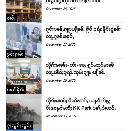
ပ်းၵွင်ႈငွႆးယိုဝ်းလၢႆတီႈလၢႆဝဵင်း
December 28, 2025
ၶၢဝ်ႇ
ၵူင်းပၼ်ႇၵျႃႊၽျႅၼ်ႉ ႁိုဝ် ငရၢႆးမိူင်းၵူၼ်း
တႃႇၵူၼ်းၼုမ်ႇ
December 17, 2025
ပွင်ႈၵႂၢမ်း
သိုၵ်းမၢၼ်ႈ- ထႆး- ၶႄႇ ႁူပ်ႉဢုပ်ႇၵၼ်
တႃႇၽဵဝ်ႈမူၺ်ႉၸုမ်းၵျႃႊ ၽျႅၼ်ႉ
December 16, 2025
ၵၢၼ်မိူင်း
သိုၵ်းမၢၼ်ႈ ပိုၼ်ၽၢဝ်ႇ ယႃႉပႅတ်ႈႁူ
င်းၵေႃႇၵၢႆႇတီႈ KK Park ပၢၵ်ႇပၢႆယဝ်ႉ
November 13, 2025
ၵူႈလွင်ႈလွင်ႈ