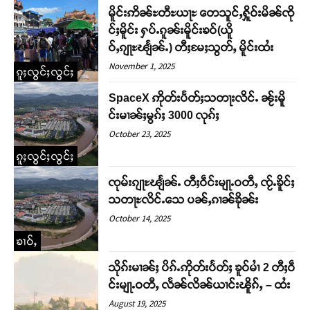
မိူင်းဢိၼ်ႊတီႊယႃႊ တေသူင်ႇႁိူဝ်းမိၼ်ၸို
င်ႈမိူင်း ႁပ်ႉၵူၼ်းမိူင်းၶဝ်(ယိူ
ဝ်ႇၵျႃႊၽျႅၼ်ႉ) တီႈမႄႈသွတ်ႇ မိူင်းထႆး
November 1, 2025
ၵူႈလွင်ႈလွင်ႈ
SpaceX ဢိုတ်းပႅတ်ႈသတႃးလိင်ႉ ၼႂ်းမိူ
င်းမၢၼ်ႈမွၵ်ႈ 3000 လုၵ်ႈ
October 23, 2025
ၵူႈလွင်ႈလွင်ႈ
ၸုမ်းၵျႃႊၽျႅၼ်ႉ တီႈဝဵင်းမျႃႉဝတီႇ ၸႂ်ႉၶိူင်ႈ
သတႃႊလိင်ႉသေ ပၼ်ႇၵၢၼ်ၶိုၼ်း
October 14, 2025
ၶၢဝ်ႇ
သိုၵ်းမၢၼ်ႈ ပိၵ်ႉဢိုတ်းပႅတ်ႈ ၶူဝ်မၢႆ 2 တီႈဝဵ
င်းမျႃႉဝတီႇ လႅၼ်လိၼ်ယၢင်းၽိူၵ်ႇ – ထႆး
August 19, 2025