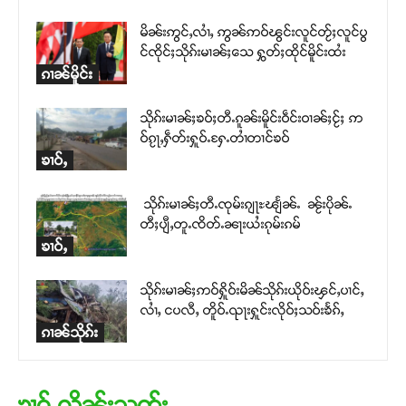
မိၼ်းဢွင်ႇလၢႆႇ ဢွၼ်ဢဝ်ၽွင်းလူင်တႂ်ႈလူင်ပွ
င်ၸိုင်ႈသိုၵ်းမၢၼ်ႈသေ ႁွတ်ႈထိုင်မိူင်းထႆး
ၵၢၼ်မိူင်း
သိုၵ်းမၢၼ်ႈၶဝ်ႈတီႉၵူၼ်းမိူင်းဝဵင်းဝၢၼ်ႈငႂ်ႈ ဢ
ဝ်ၵႂႃႇႁဵတ်းႁူဝ်ႉႁႄႉတၢႆတၢင်ၶဝ်
ၶၢဝ်ႇ
သိုၵ်းမၢၼ်ႈတီႉၸုမ်းၵျႃႊၽျႅၼ်ႉ ၼႂ်းပိုၼ်ႉ
တီႈပျီႇတူႉၸိတ်ႉၼႃးယႆးၵုမ်းၵမ်
ၶၢဝ်ႇ
သိုၵ်းမၢၼ်ႈဢဝ်ႁိူဝ်းမိၼ်သိုၵ်းယိုဝ်းၾင်ႇပၢင်ႇ
လၢႆႇ ငပလီႇ တိူဝ်ႉၺႃးႁူင်းလိုဝ်ႈသဝ်းၶႅၵ်ႇ
ၵၢၼ်သိုၵ်း
ၶၢဝ်ႇလိုၼ်းသုတ်း