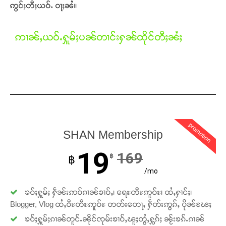
ဢွင်ႈတီႈယဝ်ႉ ဝႃႈၼႆ။
ဢၢၼ်ႇယဝ်ႉႁူမ်ႈပၼ်တၢင်းႁၼ်ထိုင်တီႈၼႆႈ
Support SHAN
တႃႇႁႂ်ႈသဵင်ၵၢင်ၸႂ်ၵူၼ်းမိူင်း ၵူႈတီႈၵူႈလႅၼ်ပေႃးတေၸွ
တ်ႇ တူဝ်ႈလုမ်ႈၾႃႉၼၼ်ႉ ၶဝ်ႈႁူမ်ႈၵမ်ႉထႅမ် ၸုမ်းၶၢ
ဝ်ႇၽူႈတွႆႇႁွၵ်ႈ လႆႈယူႇၶႃႈဢေႃႈ။
promotion
Donate Now
SHAN Membership
19
169
฿
฿
/mo
ၶဝ်ႈႁူမ်ႈ ႁဵၼ်းဢဝ်ၵၢၼ်ၶၢဝ်ႇ၊ ရေႊတီႊဢူဝ်ႊ၊ ထႆႇႁၢင်ႈ၊
Blogger, Vlog ထႆႇဝီႊတီႊဢူဝ်ႊ တတ်းတေႃႇ ႁဵတ်းဢွၵ်ႇ ပိုၼ်ၽႄႈ
ၶဝ်ႈႁူမ်ႈၵၢၼ်တူင်ႉၼိုင်ၸုမ်းၶၢဝ်ႇၽူႈတွႆႇႁွၵ်ႈ ၼႂ်းၶၵ်ႉၵၢၼ်