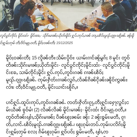
လူင်ပွင်ၸိုင်ႈ မိူင်းထႆး- မိူင်းၶႄႇ- သိုၵ်းမၢၼ်ႈယိုတ်းမိူင်း ႁူပ်ႉဢုပ်ႇၵၼ် တႃႇၽဵဝ်ႈမူၺ်ႉၵျႃႊၽျႅၼ်ႉ ၼႂ်းမိူ
င်းႁူမ်ႈတုမ် တီႈဝဵင်းမျႃႉဝတီႇ မိူဝ်ႈဝၼ်းတီႈ 15/12/2025
မိူဝ်ႈဝၼ်းတီႈ 15 လိူၼ်တီႊသႅမ်ႊပိူဝ်ႊ ယၢမ်းၵၢင်ၼႂ်မွၵ်ႈ 8 မူင်း တူဝ်
တႅၼ်းသိုၵ်းမၢၼ်ႈယိုတ်းမိူင်း- လူင်ပွင်ၸိုင်ႈမိူင်းထႆး- လူင်ပွင်ၸိုင်ႈမိူ
င်းၶႄႇ သၢမ်ၸိုင်ႈမိူင်း ႁူပ်ႉဢုပ်ႇဢူဝ်းၵၼ် ၵၢၼ်ၽဵဝ်ႈ
မူၺ်ႉၵျႃႊၽျႅၼ်ႉ ၸုမ်းႁဵတ်းၵၢၼ်လွၵ်ႇလႅၼ်ၵိၼ်ငိုၼ်းၼိူဝ်ဢွၼ်ႊ
လၢႆႊ တီႈဝဵင်းမျႃႉဝတီႇ မိူင်းယၢင်းၽိူၵ်ႇ။
ပၢင်ႁူပ်ႉထူပ်းဢုပ်ႇဢူဝ်းၵၼ်ၼႆႉ ၸတ်းႁဵတ်းၵႂႃႇတီႈႁူင်းႁေႃလွင်ႈင
မ်းယဵၼ် ၶူဝ်မၢႆ (2) လႅၼ်လိၼ် မိူင်းမၢၼ်ႈ- မိူင်းထႆး ဝဵင်းမျႃႉဝတီႇ။
တူဝ်တႅၼ်းၾၢႆႇသိုၵ်းမၢၼ်ႈ ပဵၼ်ၽူႈၼမ်း ၼႂ်း 2 ၼႂ်းၶွမ်ႊမတီႇ ၵႂၢ
တ်ႇလၢင်ႉၽဵဝ်ႈမူၺ်ႉၵၢၼ်ၵျႃႊၽျႅၼ်ႉ၊ ၽူႈၵုမ်းတပ်ႉၸုမ်းပလိၵ်ႈမိူ
င်းႁူမ်ႈတုမ် လႄႈ ၵႅမ်ၽူႈၵုမ်း၊ ႁူဝ်ပဝ်ႈ ၶွမ်ႊမတီႇ ၾၢႆႇၸ