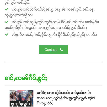
ပူၵ်းပွင်ၵၢၼ်သိုဝ်ႇ
ၶဝ်ႈႁူမ်ႈပၢင်လႅၵ်ႈလၢႆႈပိုၼ်ႉႁူႉပၢႆးႁၼ် ဢၼ်ၸုမ်းၶၢဝ်ႇၽူႈ
တွႆႇႁွၵ်ႈၸတ်းႁဵတ်း
ၶဝ်ႈႁူမ်ႈပၢင်ဢုပ်ႇဢူဝ်းတွင်ႈထၢမ် ၵဵဝ်ႇၵပ်းငဝ်းလၢႆးၵၢၼ်မိူင်း၊
ၵၢၼ်မၢၵ်ႈမီး၊ ပၢႆးမွၼ်း လႄႈ ႁူဝ်ၶေႃႈ ဢၼ်ၶႂ်ႈႁူႉၶႂ်ႈငိၼ်း။
လႆႈႁပ်ႉဢၢၼ်ႇ ၶၢဝ်ႇၶိုၵ်ႉတွၼ်း ပိူင်ပဵၼ်ဝူင်ႈလႂ်ဝူင်ႈ ၼၼ်ႉ။
Contact
ၶၢဝ်ႇဢၼ်ၵဵဝ်ႇၶွင်ႈ
ပလိၵ်ႈ လႄႈ သိုၵ်းမၢၼ်ႈ ဢဝ်ၵူၼ်းၸပ်း
ယိၼ်ႉတေႃႇလွင်းႁဵတ်းၽူႈၸွပ်ႇယူႇဝႆႉ ၼႂ်းဝဵ
င်းလႃႈသဵဝ်ႈ
ၵူႈလွင်ႈလွင်ႈ