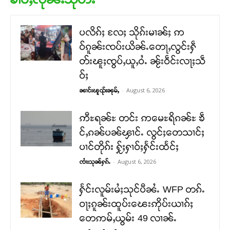
ပလိၵ်ႈ လႄႈ သိုၵ်းမၢၼ်ႈ ဢ
ဝ်ၵူၼ်းၸပ်းယိၼ်ႉတေႃႇလွင်းႁဵ
တ်းၽူႈၸွပ်ႇယူႇဝႆႉ ၼႂ်းဝဵင်းလႃႈသဵ
ဝ်ႈ
-
August 6, 2026
ၼၢင်းၽူၺ်းၼုမ်ႇ
ဢီႊရၼ်ႊ တင်း ဢမေႊရိၵၼ်ႊ ၶဵ
င်ႇၵၼ်ပၼ်ၾၢင်ႉ လွင်ႈတေသၢင်ႈ
ပၢင်တိုၵ်း ႁႂ်ႈႁၢဝ်ႈႁႅင်းထႅင်ႈ
-
August 6, 2026
ၸၢႆးသုၼ်ႁၵ်ႉ
ႁႅင်းလူမ်းမႆႈသုင်ပီၼႆႉ WFP တၵ်ႉ
ဝႃႈၵူၼ်းထူပ်းၽေးဢိုပ်းယၢၵ်ႈ
တေဢမ်ႇယွမ်း 49 လၢၼ်ႉ