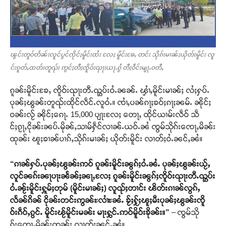
ၽွင်းတူဝ်တႅၼ်းလူင်ပွင်ၸိုင်ႈမိူင်းထႆး လႄႈ မိူင်းၶႄႇ တင်း သိုၵ်းမၢၼ်ႈယိုတ်းမိူင်း လူ
င်းၵူတ်ႇထတ်းတူၺ်း ဢွင်ႈတီႈၸိူဝ်းၺႃးယႃႉၵွႆ တီႈဝဵင်းမျႃႉဝတီႇ
ၵူၼ်းမိူင်းၶႄႇ ၸိူဝ်းၺႃးတီႉၺွပ်းဝႆႉၼၼ်ႉ ၾၢႆႇမိူင်းမၢၼ်ႈ လႆႈႁပ်ႉ
ပုၼ်ႈၽွၼ်းတူၺ်းထိုင်လဵင်ႉလူဝႆႉ။ ၸၢႆႇပၼ်ၵႃႈၶဝ်ႈၵႃႈၼမ်ႉ ၼိုင်ႈ
ဝၼ်းလႂ် ၼိုင်ႈၵေႃႉ 15,000 ပျႃးလႄႈ တေႃႇ ထိုင်ယၢမ်းလဵဝ် သဵ
င်ႈၵႂႃႇငိုၼ်းၼပ်ႉမိုၼ်ႇသၢမ်ႁဵင်လၢၼ်ႉယဝ်ႉၼႆ ၸွမ်သိုၵ်းၸေႃႇမိၼ်း
ထုၼ်း ၽူႈၶၢၼ်ပၢၵ်ႇသိုၵ်းမၢၼ်ႈ ယိုတ်းမိူင်း လၢတ်ႈဝႆႉၼင်ႇၼႆ။
“ၵၢၼ်ႁပ်ႉပုၼ်ႈၽွၼ်းဢဝ် ၵူၼ်းမိူင်းၼွၵ်ႈဝႆႉၼႆႉ ပုၼ်ႈၽွၼ်းယႂ်ႇ
လူင်ၼၵ်းၼႃပႃးၼႅၼ်ႈၼႃႇလႄႈ ၵူၼ်းမိူင်းၼွၵ်ႈၸိူဝ်းၺႃးတီႉၺွပ်း
ဝႆႉၼႂ်းမိူင်းႁူမ်ႈတုမ် (မိူင်းမၢၼ်ႈ) လူၺ်ႈတၢင်း ၽိတ်းၵၢၼ်လွၵ်ႇ
လႅၼ်ၵိၼ် ငိုၼ်းတင်းဢွၼ်ႊလၢႆႊၼႆႉ ၶႂ်ႈႁႂ်ႈၽူႈမီးပုၼ်ႈၽွၼ်းၸိူ
ဝ်းၵဵဝ်ႇၵွင်ႉ မိူင်းၽႂ်မိူင်းမၼ်း မႃးႁွင်ႉဢဝ်မိူဝ်းၶိုၼ်း။”
– ၸွမ်သို
ၵ်းၸေႃႇမိၼ်းထုၼ်း လၢတ်ႈၼင်ႇၼႆ။