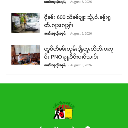
-
August 6, 2026
ၼၢင်းၽူၺ်းၼုမ်ႇ
ငိုၼ်း 600 သႅၼ်ပျႃး သႂ်ႇဝႆႉၼႂ်းရူ
တ်ႉၵႃးၵေႃႈႁၢႆ
-
August 6, 2026
ၼၢင်းၽူၺ်းၼုမ်ႇ
တူဝ်တႅၼ်းၸုမ်းပျီႇတူႉၸိတ်ႉပဢူ
ဝ်း PNO ၵႂႃႇဝဵင်းပၢင်သၢင်း
-
August 6, 2026
ၼၢင်းၽူၺ်းၼုမ်ႇ