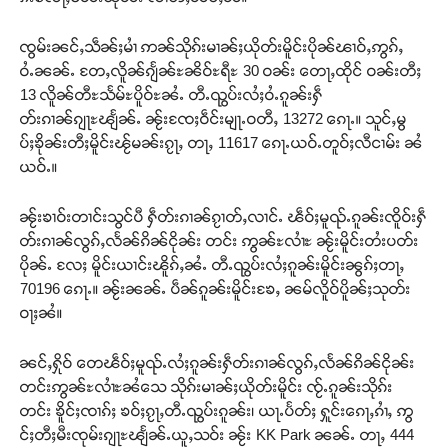
ၸွမ်းၼင်ႇသဵၼ်ႈမၢႆ ဢၼ်သိုၵ်းမၢၼ်ႈယိုတ်းမိူင်းပိုၼ်ၽၢဝ်ႇဢွၵ်ႇ
ဝႆႉၼၼ်ႉ တႄႇလိူၼ်ၵျႅၼ်ႊၼိဝ်ႊရီႊ 30 ဝၼ်း တေႃႇထိုင် ဝၼ်းတီႈ
13 လိူၼ်တီႊသႅမ်ႊပိူဝ်ႊၼႆႉ တီႉၺွပ်းလႆႈဝႆႉၵူၼ်းႁဵ
တ်းၵၢၼ်ၵျႃႊၽျႅၼ်ႉ ၼႂ်းၸႄႈဝဵင်းမျႃႉဝတီႇ 13272 ၵေႃႉ။ သူင်ႇမွ
ပ်ႈၶိုၼ်းတီႈမိူင်းၽႂ်မၼ်းၵႂႃႇ တႃႇ 11617 ၵေႃႉယဝ်ႉတူဝ်ႈလီငၢမ်း ၼႆ
ယဝ်ႉ။
ၼႂ်းၶၢဝ်းတၢင်းသွင်ပီ ႁဵတ်းၵၢၼ်ၵႂၢတ်ႇလၢင်ႉ ၽဵဝ်ႈမူၺ်ႉၵူၼ်းၸိူဝ်းႁဵ
တ်းၵၢၼ်လွၵ်ႇလႅၼ်ၵိၼ်ငိုၼ်း တင်း ဢွၼ်ႊလၢႆႊ ၼႂ်းမိူင်းတႆးပတ်း
ပိုၼ်ႉ လႄႈ မိူင်းယၢင်းၽိူၵ်ႇၼႆႉ တီႉၺွပ်းလႆႈၵူၼ်းမိူင်းၼွၵ်ႈတႃႇ
70196 ၵေႃႉ။ ၼႂ်းၼၼ်ႉ ပဵၼ်ၵူၼ်းမိူင်းၶႄႇ ၼမ်လိူဝ်ပိူၼ်ႈသုတ်း
ဝႃႈၼႆ။
ၼင်ႇႁိုဝ် တေၽဵဝ်ႈမူၺ်ႉလႆႈၵူၼ်းႁဵတ်းၵၢၼ်လွၵ်ႇလႅၼ်ၵိၼ်ငိုၼ်း
တင်းဢွၼ်ႊလၢႆႊၼႆသေ သိုၵ်းမၢၼ်ႈယိုတ်းမိူင်း ၸႂ်ႉၵူၼ်းသိုၵ်း
တင်း ၶိူင်ႈၸၢၵ်ႈ ၶဝ်ႈၵႂႃႇတီႉၺွပ်းၵူၼ်း၊ ယႃႉပႅတ်ႈ ႁူင်းၵေႃႇၵၢႆႇ ဢွ
င်ႈတီႈမီးၸုမ်းၵျႃႊၽျႅၼ်ႉယူႇသဝ်း ၼႂ်း KK Park ၼၼ်ႉ တႃႇ 444