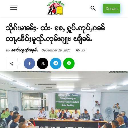
Donate
သိုၵ်းမၢၼ်ႈ- ထႆး- ၶႄႇ ႁူပ်ႉဢုပ်ႇၵၼ်
တႃႇၽဵဝ်ႈမူၺ်ႉၸုမ်းၵျႃႊ ၽျႅၼ်ႉ
December 16, 2025
95
By
ၼၢင်းၽူၺ်းၼုမ်ႇ