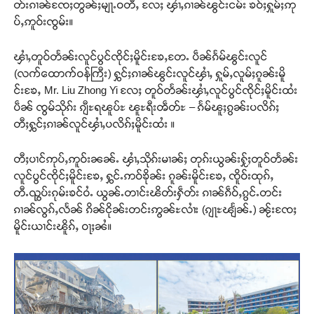
တ်းၵၢၼ်ၸႄႈတွၼ်ႈမျႃႉဝတီႇ လႄႈ ၾၢႆႇၵၢၼ်ၽွင်းငမ်း ၶဝ်ႈႁူမ်ႈဢု
ပ်ႇဢူဝ်းၸွမ်း။
ၾၢႆႇတူဝ်တႅၼ်းလူင်ပွင်ၸိုင်ႈမိူင်းၶႄႇတႄႉ ပဵၼ်ၵႅမ်ၽွင်းလူင်
(လက်ထောက်ဝန်ကြီး) ႁွင်ႈၵၢၼ်ၽွင်းလူင်ၾၢႆႇ ႁူမ်ႇလူမ်ႈၵူၼ်းမိူ
င်းၶႄႇ Mr. Liu Zhong Yi လႄႈ တူဝ်တႅၼ်းၾၢႆႇလူင်ပွင်ၸိုင်ႈမိူင်းထႆး
ပဵၼ် ၸွမ်သိုၵ်း ၵျီႊရၽူပ်ႊ ၽူႊရီးၻဵတ်ႊ – ၵႅမ်ၽူႈၵွၼ်းပလိၵ်ႈ
တီႈႁွင်ႈၵၢၼ်လူင်ၾၢႆႇပလိၵ်ႈမိူင်းထႆး ။
တီႈပၢင်ဢုပ်ႇဢူဝ်းၼၼ်ႉ ၾၢႆႇသိုၵ်းမၢၼ်ႈ တုၵ်းယွၼ်းႁႂ်ႈတူဝ်တႅၼ်း
လူင်ပွင်ၸိုင်ႈမိူင်းၶႄႇ ႁွင်ႉဢဝ်ၶိုၼ်း ၵူၼ်းမိူင်းၶႄႇ ၸိူဝ်းထုၵ်ႇ
တီႉၺွပ်းၵုမ်းၶင်ဝႆႉ ယွၼ်ႉတၢင်းၽိတ်းႁဵတ်း ၵၢၼ်ၵဵဝ်ႇၵွင်ႉတင်း
ၵၢၼ်လွၵ်ႇလႅၼ် ၵိၼ်ငိုၼ်းတင်းဢွၼ်ႊလၢႆး (ၵျႃႊၽျႅၼ်ႉ) ၼႂ်းၸႄႈ
မိူင်းယၢင်းၽိူၵ်ႇ ဝႃႈၼႆ။