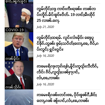
ၶၢဝ်ႇၼွၵ်ႈမိူင်း
ၸွမ်ၸိုင်ႈဝႃႈ ၸၢဝ်းဢီႊရၢၼ်ႊ ဢၼ်ၸ
ပ်းၸိူဝ်ႉမႅင်းၶူဝ်ႊဝိတ်ႉ 19 ၸၢင်ႈမီးထိုင်
25 လၢၼ်ႉၵေႃႉ
July 21, 2020
COVID-19
ၸွမ်ၸိုင်ႈထရမ်ႉ လူင်းလၢႆးမိုဝ်း ၶေႃႈပူ
င်ၶိုၵ်ႉတွၼ်း ၶႂမ်ႈသပိတ်ႈတေႃႇၶႄႇ ၵဵဝ်ႇၵ
ပ်းလွင်ႈ ႁွင်ႊၵွင်ႊ
July 16, 2020
ၵၢၼ်မိူင်း
ဢမေႊရိၵႃႊၸုၵ်းၾၢႆႇမိူင်းဢူၺ်းလီတႅၵ်ႇ
လႅင်း ၵဵဝ်ႇလူၺ်ႈပၼ်ႁႃပၢင်ႇ
လၢႆႇၶႄႇၸၢၼ်း
July 16, 2020
Support SHAN
ၵၢၼ်သိုၵ်း
ဢမေႊရိၵၼ်ႊတင်းၶႄႇ ပိုဝ်းၶူၼ်ငီႇၶဵဝ်ႈ
တႃႇႁႂ်ႈသဵင်ၵၢင်ၸႂ်ၵူၼ်းမိူင်း ၵူႈတီႈၵူႈလႅၼ်ပေႃးတေၸွ
တေႃႇၵၼ် ၼႂ်းပၢင်ႇလၢႆႇၶႄႇၸၢၼ်း
တ်ႇ တူဝ်ႈလုမ်ႈၾႃႉၼၼ်ႉ ၶဝ်ႈႁူမ်ႈၵမ်ႉထႅမ် ၸုမ်းၶၢ