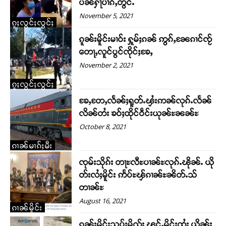
ပၼ်ႁႃပၢၵ်ႇတွင်ႉ
November 5, 2021
ၵူႈလွင်ႈလွင်ႈ
ၵူၼ်းမိူင်းမၢဝ်း ႁူမ်ႈၵၼ် ဢွၵ်ႇၼႄၵၢင်ၸႂ်
တေႃႇလူင်ပွင်ၸိုင်ႈၶႄႇ
November 2, 2021
ၵူႈလွင်ႈလွင်ႈ
ၶႄႇတႄႇလႅၼ်ႈရူတ်ႉၾႆးဢၼ်လုၵ်ႉလႅၼ်
လိၼ်တႆး ၶဝ်ႈထိုင်ဝဵင်းယုၼ်ႊၼၼ်ႊ
October 8, 2021
ၵၢၼ်မၢၵ်ႈမီး
ၸုမ်းသိုၵ်း တႃႊလီႊပၢၼ်ႊလုၵ်ႉၽိုၼ်ႉ ယို
တ်းလႆႈမိူင်း ဢႅပ်ႊၾ်ၵၢၼ်ႊၼိတ်ႉသ်
တၢၼ်ႊ
August 16, 2021
ၵၢၼ်မိူင်း
ၵူၼ်းမိူင်းသူပ်းမိူၺ်း ၾင်ႇမိူင်းထႆး ယိုၼ်ႈ