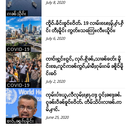
July 8, 2020
ဝ်ႇၽူႈတွႆႇႁွၵ်ႈ လႆႈယူႇၶႃႈဢေႃႈ။
ၵၢၼ်သိုၵ်း
Donate Now
ၸိူဝ်ႉမႅင်းၶူဝ်ႊဝိတ်ႉ 19 လၢမ်းၽႄႈမႂ်ႇႁၢႆႉႁႅ
င်း တီႈမိူင်း ဢွတ်ႊသတြေႊလီႊယိူဝ်ႊ
July 6, 2020
COVID-19
ၸၢဝ်းႁွင်ႊၵွင်ႇ လုၵ်ႉႁိုၼ်ႇသၢၼ်ၶတ်း မိူ
င်းၶႄႇလူင်ဢၼ်ဢွၵ်ႇမၢႆမီႈၵုမ်းၵမ် ၼိူဝ်မိူ
င်းၶဝ်
July 2, 2020
COVID-19
ၸုမ်းပၢႆးယူႇလီလုမ်ႈၾႃႉဝႃႈ ဝူင်ႈၼႃႈၼႆႉ
ၵူၼ်းပဵၼ်ၶူဝ်ႊဝိတ်ႉ တဵမ်သိပ်းလၢၼ်ႉဢ
မ်ႇႁၢင်ႉ
June 25, 2020
ၶၢဝ်ႇၼွၵ်ႈမိူင်း