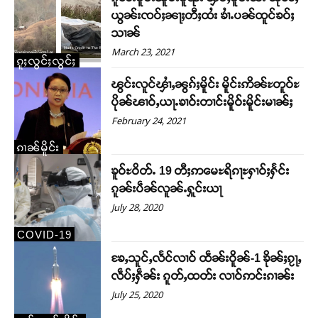
ယွၼ်းၸဝ်ႈၼႃႈတီႈထႆး ၶၢႆႉပၼ်ထူင်ၶဝ်ႈ
သၢၼ်
March 23, 2021
ၵူႈလွင်ႈလွင်ႈ
ၽွင်းလူင်ၾၢႆႇၼွၵ်ႈမိူင်း မိူင်းဢိၼ်ႊတူဝ်ႊ
ပိုၼ်ၽၢဝ်ႇယႃႉၶၢဝ်းတၢင်းမိူဝ်းမိူင်းမၢၼ်ႈ
February 24, 2021
ၵၢၼ်မိူင်း
ၶူဝ်ႊဝိတ်ႉ 19 တီႈဢမေႊရိၵႃႊႁၢဝ်ႈႁႅင်း
ၵူၼ်းပဵၼ်လူၼ်ႉႁူင်းယႃ
July 28, 2020
COVID-19
ၶႄႇသူင်ႇလႅင်လၢဝ် ထဵၼ်းဝိူၼ်-1 ၶိုၼ်ႈၵႂႃႇ
လဵပ်ႈႁဵၼ်း ၵူတ်ႇထတ်း လၢဝ်ဢင်းၵၢၼ်း
July 25, 2020