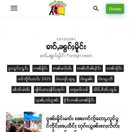
Donate
CATEGORY
ၶၢဝ်ႇၼွၵ်ႈမိူင်း
ၶၢဝ်ႇၼွၵ်ႈမိူင်း Foreign news
ၵူႈလွင်ႈလွင်ႈ
ၵၢၼ်မိူင်း
ၵၢၼ်မၢၵ်ႈမီး
ၵၢၼ်လဵၼ်ႈႁႅင်း
ၵၢၼ်သိုၵ်း
ပၢင်လိူၵ်ႈတင်ႈ 2025
ပၢႆးပၺ်ႇၺႃႇ
ပၢႆးမွၼ်း
ပၢႆးယူႇလီ
ၽိတ်းမၢႆမီႈ
ၾိင်ႈငႄႈၾိင်ႈထုင်း
ယႃႈမဝ်းၵမ်
သိင်ႇဝႅတ်ႉလွမ်ႉ
သုၼ်ႇလႆႈၵူၼ်း
ႁႅင်းၵၢၼ်ယၢၼ်မိူင်း
ၵူၼ်းမိူင်းမၢဝ်း ၼႄၵၢင်ၸႂ်တေႃႇလူင်ပွ
င်ၸိုင်ႈၶႄႇထႅင်ႈ တုၵ်းယွၼ်းၵႄႈလိတ်ႈ