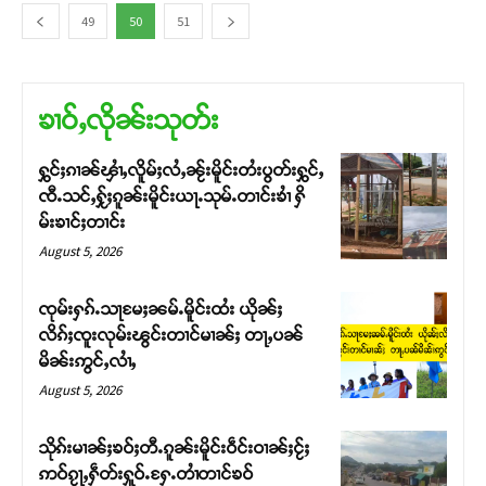
49
50
51
ၶၢဝ်ႇလိုၼ်းသုတ်း
ႁွင်ႈၵၢၼ်ၾၢႆႇလိူမ်ႈလႆႇၼႂ်းမိူင်းတႆးပွတ်းႁွင်ႇ
ၸီႉသင်ႇႁႂ်ႈၵူၼ်းမိူင်းယႃႉသုမ်ႉတၢင်းၶၢႆ ႁိ
မ်းၶၢင်ႈတၢင်း
August 5, 2026
ၸုမ်းႁၵ်ႉသႃမႄႈၼမ်ႉမိူင်းထႆး ယိုၼ်ႈ
လိၵ်ႈၸူးလုမ်းၽွင်းတၢင်မၢၼ်ႈ တႃႇပၼ်
မိၼ်းဢွင်ႇလၢႆႇ
August 5, 2026
သိုၵ်းမၢၼ်ႈၶဝ်ႈတီႉၵူၼ်းမိူင်းဝဵင်းဝၢၼ်ႈငႂ်ႈ
ဢဝ်ၵႂႃႇႁဵတ်းႁူဝ်ႉႁႄႉတၢႆတၢင်ၶဝ်