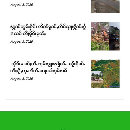
August 5, 2026
ၾူၼ်တူၵ်းႁႅင်း လိၼ်ၵူၼ်ႇတဵင်ၺႃးႁိူၼ်းၵွႆ
2 လင် တီႈမိူင်းၵုတ်ႈ
August 5, 2026
သိုၵ်းမၢၼ်ႈတီႉၸုမ်းၵျႃႊၽျႅၼ်ႉ ၼႂ်းပိုၼ်ႉ
တီႈပျီႇတူႉၸိတ်ႉၼႃးယႆးၵုမ်းၵမ်
August 5, 2026