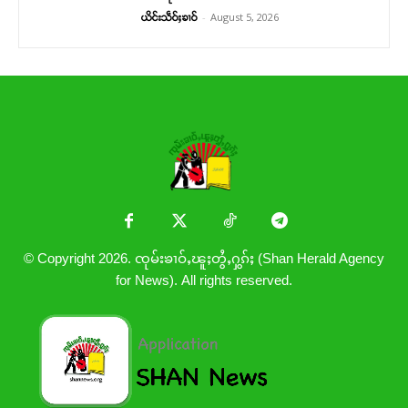
-
August 5, 2026
ယိင်းသဵဝ်ႈၶၢဝ်
© Copyright 2026. ၸုမ်းၶၢဝ်ႇၽူႈတွႆႇႁွၵ်ႈ (Shan Herald Agency
for News). All rights reserved.