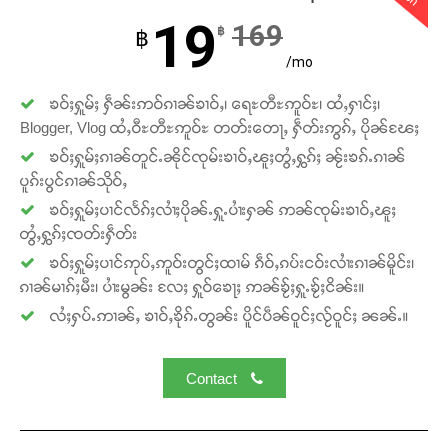
19
169
฿
฿
/mo
ၶဝ်ႈႁူမ်ႈ ႁဵၼ်းဢဝ်ၵၢၼ်ၶၢဝ်ႇ၊ ရေႊတီႊဢူဝ်ႊ၊ ထႆႇႁၢင်ႈ၊
Blogger, Vlog ထႆႇဝီႊတီႊဢူဝ်ႊ တတ်းတေႃႇ ႁဵတ်းဢွၵ်ႇ ပိုၼ်ၽႄႈ
ၶဝ်ႈႁူမ်ႈၵၢၼ်တူင်ႉၼိုင်ၸုမ်းၶၢဝ်ႇၽူႈတွႆႇႁွၵ်ႈ ၼႂ်းၶၵ်ႉၵၢၼ်
ပူၵ်းပွင်ၵၢၼ်သိုဝ်ႇ
Support SHAN
ၶဝ်ႈႁူမ်ႈပၢင်လႅၵ်ႈလၢႆႈပိုၼ်ႉႁူႉပၢႆးႁၼ် ဢၼ်ၸုမ်းၶၢဝ်ႇၽူႈ
တွႆႇႁွၵ်ႈၸတ်းႁဵတ်း
တႃႇႁႂ်ႈသဵင်ၵၢင်ၸႂ်ၵူၼ်းမိူင်း ၵူႈတီႈၵူႈလႅၼ်ပေႃးတေၸွ
ၶဝ်ႈႁူမ်ႈပၢင်ဢုပ်ႇဢူဝ်းတွင်ႈထၢမ် ၵဵဝ်ႇၵပ်းငဝ်းလၢႆးၵၢၼ်မိူင်း၊
တ်ႇ တူဝ်ႈလုမ်ႈၾႃႉၼၼ်ႉ ၶဝ်ႈႁူမ်ႈၵမ်ႉထႅမ် ၸုမ်းၶၢ
ၵၢၼ်မၢၵ်ႈမီး၊ ပၢႆးမွၼ်း လႄႈ ႁူဝ်ၶေႃႈ ဢၼ်ၶႂ်ႈႁူႉၶႂ်ႈငိၼ်း။
ဝ်ႇၽူႈတွႆႇႁွၵ်ႈ လႆႈယူႇၶႃႈဢေႃႈ။
လႆႈႁပ်ႉဢၢၼ်ႇ ၶၢဝ်ႇၶိုၵ်ႉတွၼ်း ပိူင်ပဵၼ်ဝူင်ႈလႂ်ဝူင်ႈ ၼၼ်ႉ။
Donate Now
Contact