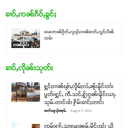
ၶၢဝ်ႇဢၼ်ၵဵဝ်ႇၶွင်ႈ
ၽေးဢၼ်ၵိူတ်ႇလူၺ်ႈၵၢၼ်ၶၢတ်ႇလွင်ႈပဵၼ်
ထမ်း
ၵၢၼ်မိူင်း
ၶၢဝ်ႇလိုၼ်းသုတ်း
ႁွင်ႈၵၢၼ်ၾၢႆႇလိူမ်ႈလႆႇၼႂ်းမိူင်းတႆး
ပွတ်းႁွင်ႇ ၸီႉသင်ႇႁႂ်ႈၵူၼ်းမိူင်းယႃႉ
သုမ်ႉတၢင်းၶၢႆ ႁိမ်းၶၢင်ႈတၢင်း
-
August 5, 2026
ၼၢင်းၽူၺ်းၼုမ်ႇ
ၸုမ်းႁၵ်ႉသႃမႄႈၼမ်ႉမိူင်းထႆး ယို