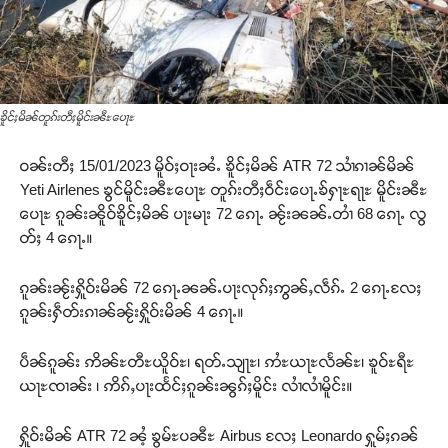
ၶိူင်ႈမိၼ်တူၵ်းတီႈမိူင်းၼီႊပေႃႊ
ဝၼ်းတီႈ 15/01/2023 မိူဝ်ႈဝႃးၼႆႉ ၶိူင်ႈမိၼ် ATR 72 သၢႆၵၢၼ်မိၼ်
Yeti Airlenes ၶွင်မိူင်းၼီႊပေႃႊ တူၵ်းတီႈဝဵင်းပေႃႉၶ်ႁႃႊရႃႊ မိူင်းၼီႊ
ပေႃႊ ၵူၼ်းၼိူဝ်ၶိူင်ႈမိၼ် ပႃးမႃး 72 ၵေႃႉ ၼႂ်းၼၼ်ႉတၢႆ 68 ၵေႃႉ လွ
တ်ႈ 4 ၵေႃႉ။
ၵူၼ်းၼႂ်းႁိူဝ်းမိၼ် 72 ၵေႃႉၼၼ်ႉပႃးလုၵ်ႈဢွၼ်ႇလဵၵ်ႉ 2 ၵေႃႉလႄႈ
ၵူၼ်းႁဵတ်းၵၢၼ်ၼႂ်းႁိူဝ်းမိၼ် 4 ၵေႃႉ။
ပဵၼ်ၵူၼ်း ဢိၼ်ႊတီႊယိူဝ်ႊ၊ ရတ်ႉသျႃႊ၊ ဢႆႊယႃႊလႅၼ်ႊ၊ ၶူဝ်ႊရီႊ
ယႃႊၸၢၼ်း ၊ ဢိၵ်ႇပႃးထႅင်ႈၵူၼ်းၼွၵ်ႈမိူင်း လၢႆလၢႆမိူင်း။
ႁိူဝ်းမိၼ် ATR 72 ၼႆ့ ၶွမ်ႊပၼီႊ Airbus လႄႈ Leonardo ႁူမ်ႈၵၼ်