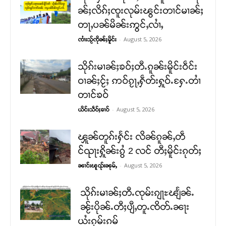
ၼ်ႈလိၵ်ႈၸူးလုမ်းၽွင်းတၢင်မၢၼ်ႈ
တႃႇပၼ်မိၼ်းဢွင်ႇလၢႆႇ
-
August 5, 2026
ၸၢႆးသႂ်ၸိုၼ်ႈမိူင်း
သိုၵ်းမၢၼ်ႈၶဝ်ႈတီႉၵူၼ်းမိူင်းဝဵင်း
ဝၢၼ်ႈငႂ်ႈ ဢဝ်ၵႂႃႇႁဵတ်းႁူဝ်ႉႁႄႉတၢႆ
တၢင်ၶဝ်
-
August 5, 2026
ယိင်းသဵဝ်ႈၶၢဝ်
ၾူၼ်တူၵ်းႁႅင်း လိၼ်ၵူၼ်ႇတဵ
င်ၺႃးႁိူၼ်းၵွႆ 2 လင် တီႈမိူင်းၵုတ်ႈ
-
August 5, 2026
ၼၢင်းၽူၺ်းၼုမ်ႇ
သိုၵ်းမၢၼ်ႈတီႉၸုမ်းၵျႃႊၽျႅၼ်ႉ
ၼႂ်းပိုၼ်ႉတီႈပျီႇတူႉၸိတ်ႉၼႃး
ယႆးၵုမ်းၵမ်