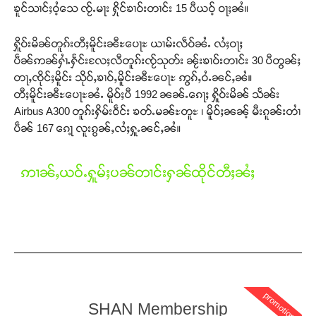
ၶူင်သၢင်ႈဝႆ့သေ ၸႂ်ႉမႃး ႁိုင်ၶၢဝ်းတၢင်း 15 ပီယဝ့် ဝႃႈၼႆ။
ႁိူဝ်းမိၼ်တူၵ်းတီႈမိူင်းၼီႊပေႃႊ ယၢမ်းလဵဝ်ၼႆႉ လႆႈဝႃႈ
ပဵၼ်ဢၼ်ႁၢႆႉႁႅင်းလႄႈလီတူၵ်းၸႂ်သုတ်း ၼႂ်းၶၢဝ်းတၢင်း 30 ပီတွၼ်ႈ
တႃႇၸိုင်ႈမိူင်း သိုဝ်ႇၶၢဝ်ႇမိူင်းၼီႊပေႃႊ ဢွၵ်ႇဝႆႉၼင်ႇၼႆ။
တီႈမိူင်းၼီႊပေႃႊၼႆႉ မိူဝ်ႈပီ 1992 ၼၼ်ႉၵေႃႈ ႁိူဝ်းမိၼ် သႅၼ်း
Airbus A300 တူၵ်းႁိမ်းဝဵင်း ၶတ်ႉမၼ်ႊတူႊ ၊ မိူဝ်ႈၼၼ့် မီးၵူၼ်းတၢႆ
ပဵၼ် 167 ၵေႃ့ လူးၵွၼ်ႇလႆႈႁူႉၼင်ႇၼႆ။
ဢၢၼ်ႇယဝ်ႉႁူမ်ႈပၼ်တၢင်းႁၼ်ထိုင်တီႈၼႆႈ
promotion
SHAN Membership