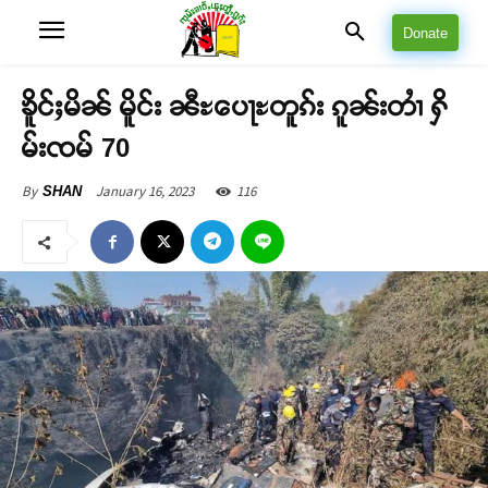
Donate
ၶိူင်ႈမိၼ် မိူင်း ၼီႊပေႃႊတူၵ်း ၵူၼ်းတၢႆ ႁိ
မ်းၸမ် 70
January 16, 2023
116
By
SHAN