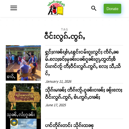
Donate
TAG
ဝဵင်းလွၵ်ႉၸွၵ်ႇ
ႁွင်ႈၵၢၼ်ၾၢႆႇၽွင်းငမ်းၵူႈလွင်ႈ ၸႅၵ်ႇၼ
မ်ႉလႄႈၶဝ်ႈမုၼ်းပၼ်ၵူၼ်းၵႂႃႇတွတ်ႈၶႅ
ပ်းၵၢင်ၸႂ် တီႈဝဵင်းလွၵ်ႉၸွၵ်ႇ လႄႈ သီႇသႅ
င်ႇ
ၶၢဝ်ႇ
January 11, 2026
သိုၵ်းမၢၼ်ႈ တဵၵ်းၸႂ်ႉၵူၼ်းဝၢၼ်ႈ ၼႂ်းၸႄႈ
ဝဵင်းလွၵ်ႉၸွၵ်ႇ ၶၢႆႉဢွၵ်ႇဝၢၼ်ႈ
June 17, 2025
သုၼ်ႇလႆႈၵူၼ်း
ပၢင်တိုၵ်းတင်း သိုၵ်းထၼု