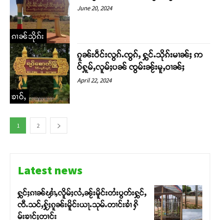
June 20, 2024
ၵၢၼ်သိုၵ်း
ၵူၼ်းဝဵင်းလွၵ်ႉၸွၵ်ႇ ႁွင်ႉသိုၵ်းမၢၼ်ႈ ဢ
ဝ်ႁူမ်ႇလူမ်ႈပၼ် ၸွမ်းၼႂ်းမူႇဝၢၼ်ႈ
April 22, 2024
ၶၢဝ်ႇ
1
2
Latest news
ႁွင်ႈၵၢၼ်ၾၢႆႇလိူမ်ႈလႆႇၼႂ်းမိူင်းတႆးပွတ်းႁွင်ႇ
ၸီႉသင်ႇႁႂ်ႈၵူၼ်းမိူင်းယႃႉသုမ်ႉတၢင်းၶၢႆ ႁိ
မ်းၶၢင်ႈတၢင်း