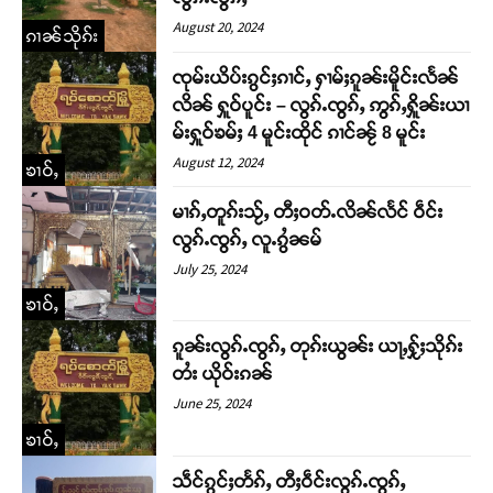
August 20, 2024
ၵၢၼ်သိုၵ်း
ၸုမ်းယိပ်းၵွင်ႈၵၢင်ႇ ႁၢမ်ႈၵူၼ်းမိူင်းလႅၼ်
လိၼ် ႁူဝ်ပူင်း – လွၵ်ႉၸွၵ်ႇ ဢွၵ်ႇႁိူၼ်းယၢ
မ်းႁူဝ်ၶမ်ႈ 4 မူင်းထိုင် ၵၢင်ၼႂ် 8 မူင်း
August 12, 2024
ၶၢဝ်ႇ
မၢၵ်ႇတူၵ်းသႂ်ႇ တီႈဝတ်ႉလိၼ်လႅင် ဝဵင်း
လွၵ်ႉၸွၵ်ႇ လူႉၵွႆၼမ်
July 25, 2024
Support SHAN
ၶၢဝ်ႇ
တႃႇႁႂ်ႈသဵင်ၵၢင်ၸႂ်ၵူၼ်းမိူင်း ၵူႈတီႈၵူႈလႅၼ်ပေႃးတေၸွ
ၵူၼ်းလွၵ်ႉၸွၵ်ႇ တုၵ်းယွၼ်း ယႃႇႁႂ်ႈသိုၵ်း
တ်ႇ တူဝ်ႈလုမ်ႈၾႃႉၼၼ်ႉ ၶဝ်ႈႁူမ်ႈၵမ်ႉထႅမ် ၸုမ်းၶၢ
တႆး ယိုဝ်းၵၼ်
ဝ်ႇၽူႈတွႆႇႁွၵ်ႈ လႆႈယူႇၶႃႈဢေႃႈ။
June 25, 2024
ၶၢဝ်ႇ
Donate Now
သဵင်ၵွင်ႈတႅၵ်ႇ တီႈဝဵင်းလွၵ်ႉၸွၵ်ႇ