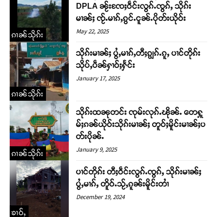
DPLA ၼႂ်းၸႄႈဝဵင်းလွၵ်ႉၸွၵ်ႇ သိုၵ်း
မၢၼ်ႈ ၸႂ်ႉမၢၵ်ႇၵွင်ႉငူၼ်ႉပိုတ်းယိုဝ်း
May 22, 2025
ၵၢၼ်သိုၵ်း
သိုၵ်းမၢၼ်ႈ ပွႆႇမၢၵ်ႇတီႈၵျွၵ်ႉၵူႇ ပၢင်တိုၵ်း
သိုပ်ႇပဵၼ်ႁၢဝ်ႈႁႅင်း
January 17, 2025
ၵၢၼ်သိုၵ်း
သိုၵ်းထၼုတင်း ၸုမ်းလုၵ်ႉၽိုၼ်ႉ တေႁူ
မ်ႈၵၼ်ယိုဝ်းသိုၵ်းမၢၼ်ႈ တူဝ်ႈမိူင်းမၢၼ်ႈပ
တ်းပိုၼ်ႉ
January 9, 2025
ၵၢၼ်သိုၵ်း
ပၢင်တိုၵ်း တီႈဝဵင်းလွၵ်ႉၸွၵ်ႇ သိုၵ်းမၢၼ်ႈ
ပွႆႇမၢၵ်ႇ တိူဝ်ႉသႂ်ႇၵူၼ်းမိူင်းတၢႆ
December 19, 2024
ၶၢဝ်ႇ