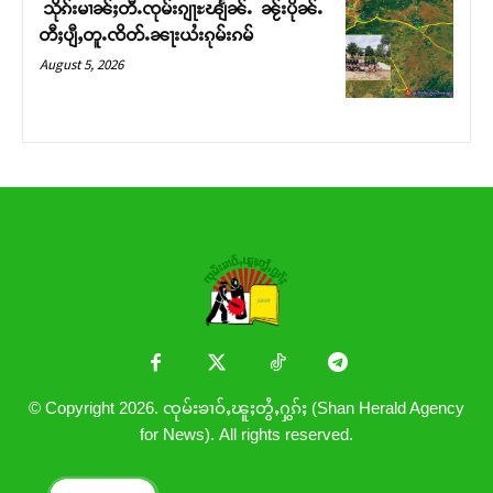
သိုၵ်းမၢၼ်ႈတီႉၸုမ်းၵျႃႊၽျႅၼ်ႉ ၼႂ်းပိုၼ်ႉ
တီႈပျီႇတူႉၸိတ်ႉၼႃးယႆးၵုမ်းၵမ်
August 5, 2026
© Copyright 2026. ၸုမ်းၶၢဝ်ႇၽူႈတွႆႇႁွၵ်ႈ (Shan Herald Agency
for News). All rights reserved.