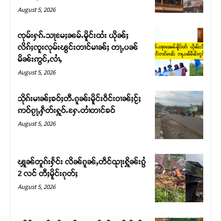
August 5, 2026
ၸုမ်းႁၵ်ႉသႃမႄႈၼမ်ႉမိူင်းထႆး ယိုၼ်ႈ
လိၵ်ႈၸူးလုမ်းၽွင်းတၢင်မၢၼ်ႈ တႃႇပၼ်
မိၼ်းဢွင်ႇလၢႆႇ
August 5, 2026
သိုၵ်းမၢၼ်ႈၶဝ်ႈတီႉၵူၼ်းမိူင်းဝဵင်းဝၢၼ်ႈငႂ်ႈ
ဢဝ်ၵႂႃႇႁဵတ်းႁူဝ်ႉႁႄႉတၢႆတၢင်ၶဝ်
August 5, 2026
ၾူၼ်တူၵ်းႁႅင်း လိၼ်ၵူၼ်ႇတဵင်ၺႃးႁိူၼ်းၵွႆ
2 လင် တီႈမိူင်းၵုတ်ႈ
August 5, 2026