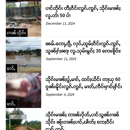
ပၢင်တိုၵ်း တီႈဝဵင်းလွၵ်ႉၸွၵ်ႇ သိုၵ်းမၢၼ်ႈ
လူႉတၢႆ 50 ပၢႆ
December 11, 2024
ၵၢၼ်သိုၵ်း
ၼမ်ႉၸေႃႇၵျီႇ လုပ်ႇထူမ်ႈဝဵင်းလွၵ်ႉၸွၵ်ႇ
သူၼ်ႁႆႈၼႃး လူႉသုမ်းမွၵ်ႈ 30 ဢေႊၶိူဝ်ႊ
September 11, 2024
ၶၢဝ်ႇ
သိုၵ်းမၢၼ်ႈပွႆႇမၢၵ်ႇ ထဝ်ႈယိင်း ဢႃယု 60
ၵူၼ်းမိူင်းလွၵ်ႉၸွၵ်ႇ မၢတ်ႇၸဵပ်းႁၢဝ်ႈႁႅင်း
September 4, 2024
ၶၢဝ်ႇ
သိုၵ်းမၢၼ်ႈ ဢၢၼ်းပိုတ်ႇပၢင်သွၼ်ၵၢၼ်
သိုၵ်း ၼႂ်းဝၢၼ်ႈပၢင်ႇၽႅတ်ႈ ၸႄႈဝဵင်း
လွၵ်ႉၸွၵ်ႇ