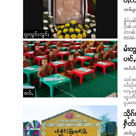
ဝ်ႈၸ
ၸၢႆးယွ
မိူဝ်ႈ
ပိုၼ်ႉ
တၢၼ်းယ
ၵူႈလွင်ႈလွင်ႈ
NDAA မ
မၢႆတ
ပၢင်
ၸၢႆးသႅ
သင်ၶၸဝ
လႆႈပို
လႃႇမႃး ဝႃႈၼႆ။ တႄႇဢဝ် ဝၼ်းတ
ၶၢဝ်ႇ
ယူႇတီ
ပူႇၸေႃ
သိုၵ
ႁဵတ်
ၸၢႆးယွ