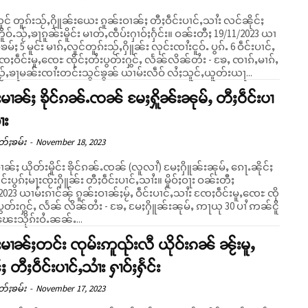
ူင် တူၵ်းသႂ်ႇႁိူၼ်းယေး ၵူၼ်းဝၢၼ်ႈ တီႈဝဵင်းပၢင်ႇသၢႆး လင်ၼိုင်ႈ
်ႉသႂ်ႇၶႃၵူၼ်းမိူင်း မၢတ်ႇၸဵပ်းႁၢဝ်ႈႁႅင်း။ ဝၼ်းတီႈ 19/11/2023 ယၢ
ၶမ်ႈ 5 မူင်း မၢၵ်ႇလူင်တူၵ်းသႂ်ႇႁိူၼ်း လုင်းၸၢႆးငူဝ်ႉ ပွၵ်ႉ 6 ဝဵင်းပၢင်ႇ
ႄႈဝဵင်းမူႇၸေႊ ၸိုင်ႈတႆးပွတ်းႁွင်ႇ လႅၼ်လိၼ်တႆး - ၶႄႇ ၸၢၵ်ႇမၢၵ်ႇ
သႂ်ႇၶႃမၼ်းၸၢႆးတင်းသွင်ၶွၼ် ယၢမ်းလဵဝ် လႆႈသူင်ႇယူတ်းယႃ...
်းမၢၼ်ႈ ၶိုင်ၵၼ်ႉၸၼ် မႄႈႁိူၼ်းၼုမ်ႇ တီႈဝဵင်းပၢ
ႆး
တ်ႈၶမ်း
-
November 18, 2023
မၢၼ်ႈ ယိုတ်းမိူင်း ၶိုင်ၵၼ်ႉၸၼ် (လူလၢႆ) မႄႈႁိူၼ်းၼုမ်ႇ ၵေႃႉၼိုင်ႈ
်းပွၵ်ႈမႃးၸႂ်းႁိူၼ်း တီႈဝဵင်းပၢင်ႇသၢႆး။ မိူဝ်ႈဝႃး ဝၼ်းတီႈ
2023 ယၢမ်းၵၢင်ၼႂ် ၵူၼ်းဝၢၼ်ႈမႂ်ႇ ဝဵင်းပၢင်ႇသၢႆး ၸႄႈဝဵင်းမူႇၸေႊ ၸို
ပွတ်းႁွင်ႇ လႅၼ် လိၼ်တႆး - ၶႄႇ မႄႈႁိူၼ်းၼုမ်ႇ ဢႃယု 30 ပၢႆ ဢၼ်ငိူ
ႈၽေးသိုၵ်းဝႆႉၼၼ်ႉ...
်းမၢၼ်ႈတင်း ၸုမ်းဢူၺ်းလီ ယိုဝ်းၵၼ် ၼႂ်းမူႇ
 တီႈဝဵင်းပၢင်ႇသၢႆး ႁၢဝ်ႈႁႅင်း
တ်ႈၶမ်း
-
November 17, 2023