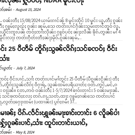
ၢႆးလိုၼ်း ႁူဝ်ပဝ်ႈ NDAA မိူင်းလႃး
တ်ႈၶမ်း
-
August 15, 2024
ၼႆႉ ဝၼ်းတီႈ 15/08/2024 ယၢမ်းၵၢင်ၼႂ် 8 မူင်းထိုင် 10 မူင်း ယူႇတီႈ ၵူၼ်း
တီႈ ႁူမ်ႈလူၺ်ႈ ၵူၼ်း ၼုမ်ႇသေ ၸတ်းပၢင်ႁႅၼ်းသွမ်းတၢင်တူဝ် လူႇ
ိူင်းၸူးပၼ် ၸဝ်ႈၸၢႆးလိုၼ်း ႁူဝ်ပဝ်ႈ ၼႃႈလိၼ် ၶိုၵ်ႉတွၼ်း မၢႆ 4
ိူင်းလႃး ၸတ်းႁဵတ်းတီႈၼႃႈမိုဝ်ႉၵူၼ်းၼုမ်ႇ...
ွင်း 25 ပီတဵမ် တိူၵ်ႈသွၼ်လိၵ်ႈသင်ၶၸဝ်ႈ ဝဵင်း
ႇသၢႆး
င်ယွတ်ႈ
-
July 7, 2024
်ႈ ဝဵင်းပၢင်ႇသၢႆး ၸတ်းပၢင်မၢႆတွင်း 25 ပီတဵမ် (ပီၵွၼ်းငိုၼ်း) တီႈ
တ်ႇတိူၵ်ႈသွၼ်လိၵ်ႈ ဝိႁၢရ်ႇ သွၼ်ထမ်းပရိယၢတ်ႈ ဝတ်ႉဢွင်ႇမင်ႇၵ
ီႈ 1-5/7/2024 ၶၢဝ်းတၢင်း 5 ဝၼ်းမႃးၼႆႉ
ႈ သင်ၶၸဝ်ႈလႄႈ တၵ်ႉၵႃႇသတ်ႉထႃး ႁူမ်ႈၵၼ်သေ ၸတ်းပၢင်
ႇလွတ်ႈႁေႃးထမ်း (ပထၢၼ်း) ပွၵ်ႈၵမ်း 37...
်းမၢၼ်ႈ ပိၵ်ႉလႅင်းၾူၼ်းမႃးၶၢဝ်းတၢင်း 6 လိူၼ်ပၢႆ
းႁႂ်ႈၵူၼ်းပၢင်ႇသၢႆး ထူပ်းတၢင်းယၢပ်ႇ
တ်ႈၶမ်း
-
May 8, 2024