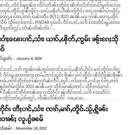
ၢတ်ႇ လႅင်းၾူၼ်း၊ လႅင်းဢိၼ်ႊထိူဝ်ႊ ၼႅတ်ႊပႅတ်ႈတင်းမူတ်းလႄႈ
ႂ်ႈတုမ်ႉတိူဝ်ႉၵူၼ်းမိူင်း ယၢပ်ႇၽိုတ်ႇၵိၼ်းၸႂ်ႁႅင်း တႃႇၵၢၼ်ၵပ်းသိုပ်ႇ
/11/2023 ၼၼ်ႉမႃး ႁၢၼ်ႉတေႃႇထိုင်
ဵဝ် သိုၵ်းၵဝ်ႈၵၢင်ႉ MNDAA ၵုမ်းဝႆႉ ဝဵင်းပၢင်ႇသၢႆး ၸႄႈဝဵင်းမူႇၸေႊ
တႆးပွတ်းႁွင်ႇ လႅၼ်လိၼ်တႆး -...
းပၢႆႈၽေးပၢင်ႇသၢႆး ယၢပ်ႇၽိုတ်ႇၸွမ်း ၼႂ်းၵႄႈသို
ူဝ်
င်ယွတ်ႈ
-
January 4, 2024
ဵင်းပၢင်ႇသၢႆး ဢွၼ်ၵၼ်ထူပ်းတၢင်းယၢပ်ႇၽိုတ်ႇႁႅင်း မၢင်ၸိူဝ်းပၢႆႈႁွ
င် ဝဵင်းမူႇၸေႊၵေႃႈ ဢမ်ႇၸၢင်ႈပွၵ်ႈ ၶိုၼ်း မၢင်ၸိူဝ်း ၽႅဝ်ႁိူၼ်းၶိုၼ်း
မ်ႇၸၢင်ႈႁဵတ်းၵၢၼ်ႁႃၵိၼ်လဵင်ႉတွင်ႉ လႆႈထၢင်ႇႁၢင်ႈ။ တႄႇဢဝ်
ူဝ်ႊဝႅမ်ႊပိူဝ်ႊ 2023 ၼၼ်ႉမႃး သိုၵ်းမၢၼ်ႈတင်း သိုၵ်းၵဝ်ႈၵၢင်ႉ
ပဵၼ်ပၢင်တိုၵ်းၵၼ်မႃး ႁၢဝ်ႈႁႅင်း ၼႂ်းဝဵင်းပၢင်ႇသၢႆး ၸႄႈဝဵင်း
 ၸိုင်ႈတႆးပွတ်းႁွင်ႇ လႅၼ်လိၼ်တႆး - ၶႄႇသေ...
ိုၵ်း တီႈပၢင်ႇသၢႆး ၸၢၵ်ႇမၢၵ်ႇတိူဝ်ႉသႂ်ႇႁိူၼ်း
းဝၢၼ်ႈ လူႉၵွႆၼမ်
တ်ႈၶမ်း
-
November 24, 2023