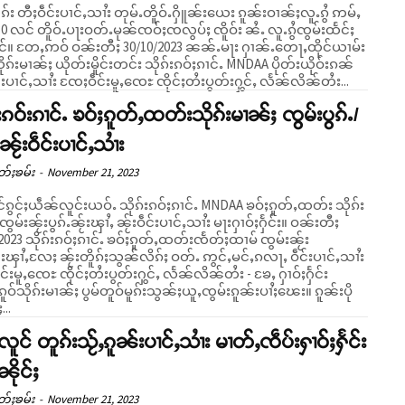
ုၵ်း တီႈဝဵင်းပၢင်ႇသၢႆး တုမ်ႉတိူဝ်ႉႁိူၼ်းယေး ၵူၼ်းဝၢၼ်ႈလူႉၵွႆ ဢမ်ႇ
30 လင် တိူဝ်ႉပႃးဝတ်ႉမုၼ်ၸဝ်ႈၸလွပ်ႈ ၸိူဝ်း ၼႆႉ လူႉၵွႆၸွမ်းထႅင်ႈ
 ႁၢၼ်ႉတေႃႇထိုင်ယၢမ်း
ိုၵ်းမၢၼ်ႈ ယိုတ်းမိူင်းတင်း သိုၵ်းၵဝ်ႈၵၢင်ႉ MNDAA ပိုတ်းယိုဝ်းၵၼ်
င်းပၢင်ႇသၢႆး ၸႄႈဝဵင်းမူႇၸေႊ ၸိုင်ႈတႆးပွတ်းႁွင်ႇ လႅၼ်လိၼ်တႆး...
်းၵဝ်းၵၢင်ႉ ၶဝ်ႈၵူတ်ႇထတ်းသိုၵ်းမၢၼ်ႈ ၸွမ်းပွၵ်ႉ/
ၼႂ်းဝဵင်းပၢင်ႇသၢႆး
တ်ႈၶမ်း
-
November 21, 2023
င်ၵွင်ႈယဵၼ်လူင်းယဝ်ႉ သိုၵ်းၵဝ်ႈၵၢင်ႉ MNDAA ၶဝ်ႈၵူတ်ႇထတ်း သိုၵ်း
ွမ်းၼႂ်းပွၵ်ႉၼႂ်းၾၢႆႇ ၼႂ်းဝဵင်းပၢင်ႇသၢႆး မႃးႁၢဝ်ႈႁႅင်း။ ဝၼ်းတီႈ
2023 သိုၵ်းၵဝ်ႈၵၢင်ႉ ၶဝ်ႈၵူတ်ႇထတ်းၸႅတ်ႈထၢမ် ၸွမ်းၼႂ်း
ႂ်းၾၢႆႇလႄႈ ၼႂ်းတိူၵ်ႈသွၼ်လိၵ်ႈ ဝတ်ႉ ဢွင်ႇမင်ႇၵလႃႇ ဝဵင်းပၢင်ႇသၢႆး
်းမူႇၸေႊ ၸိုင်ႈတႆးပွတ်းႁွင်ႇ လႅၼ်လိၼ်တႆး - ၶႄႇ ႁၢဝ်ႈႁႅင်း
ဝ်သိုၵ်းမၢၼ်ႈ ပွမ်တူဝ်မူၵ်းသွၼ်ႈယူႇၸွမ်းၵူၼ်းပၢႆႈၽေး။ ၵူၼ်းပို
...
ႇလူင် တူၵ်းသႂ်ႇၵူၼ်းပၢင်ႇသၢႆး မၢတ်ႇၸဵပ်းႁၢဝ်ႈႁႅင်း
ၼိုင်ႈ
တ်ႈၶမ်း
-
November 21, 2023