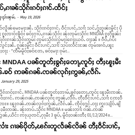
ၢပ်ႇၵၢၼ်သိုၵ်းၵဝ်ႈၵၢင်ႉထႅင်ႈ
ူၺ်းၼုမ်ႇ
-
May 19, 2026
်လိူၼ်မေႊမႃးၼႆႉ သိုၵ်းၵဝ်ႈၵၢင်ႉ ဝဵင်းပၢင်ႇသၢႆး သင်ႇႁႂ်ႈၵူၼ်းမိူင်း ပို
 ၵူႈၸၢဝ်းၶိူဝ်း ၶဝ်ႈႁၢပ်ႇၵၢၼ်သိုၵ်း ၼႂ်းၸုမ်းသိုၵ်း MNDAA ၵူႈႁိူၼ်း
ိုၵ်းၸွမ်း ၸုမ်းသိုၵ်းလႂ်မႃးၵေႃႈယဝ်ႉ ဝႃႈၼႆ ။ ၵဵဝ်ႇၵပ်း
ွင်ႈၼႆႉ ၵူၼ်းမိူင်း ဝဵင်းပၢင်ႇသၢႆး သပ်းလႅင်းၼႄ ၸုမ်းၶၢဝ်ႇၽူႈ
်ႈဝႃႈ - “ၸဵမ်မိူဝ်ႈၶဝ်တႄႇ ၶဝ်ႈမႃး ၵုမ်း...
်း MNDAA ပၼ်တူတ်ႈၶွၵ်ႈတေႃႇၸူဝ်ႈ တီႈၽူႈမီး
ႉၶဝ် ဢၼ်ၵၼ်ႉၸၼ်လုၵ်ႈဢွၼ်ႇလဵၵ်ႉ
January 29, 2025
ိုၵ်းၵဝ်ႈၵၢင်ႉ MNDAA ပၼ်တူတ်ႈတၢမ်ႇၶွၵ်ႈတေႃႇၸူဝ်ႈ ၽူႈမီးၸၼ်ႉ
းၵဝ်ႈၵၢင်ႉ ဢၼ်ၵၼ်ႉၸၼ်လုၵ်ႈ ဢွၼ်ႇလဵၵ်ႉ တီႈဝဵင်းပၢင်ႇသၢႆး ၸႄႈဝဵ
ႆႉ ၸိုဝ်ႈႁွင်ႉဝႃႈ ဢူးသျႅဝ်ႉၶျိ
ူႈမီးၸၼ်ႉ ၼႂ်းတပ်ႉသိုၵ်း MNDAA ။ မၼ်းၸၢႆး ၵၼ်ႉၸၼ်
ွၼ်ႇယိင်း ဢႃယုၸင်ႇႁႃမီး 3 ၶူပ်ႇ မိူဝ်ႈဝၼ်းတီႈ 01/12/2024 ။...
လၢႆး ၵၢၼ်ပိုတ်ႇၽၵ်းတူလႅၼ်လိၼ် တီႈဝဵင်းပၢင်ႇ