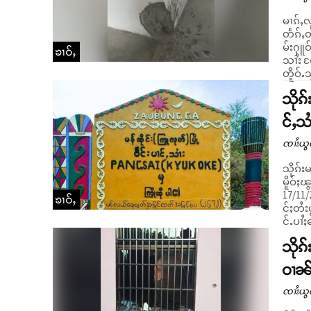
မၢၵ်ႇလ
တႅၵ်ႇတိူဝ
မ်းႁူဝ်
ၶၢဝ်ႇ
သၢႆး ၸ
တိူဝ်ႉ
သိုၵ
င်ႇသၢ
ၸၢႆးယွ
သိုၵ်း
မိူဝ်ႈၽွင
17/11/
ၶၢဝ်ႇ
င်ႈတႆး
င်ႉပၢႆ
သိုၵ
ဝၢၼ်ႈ
ၸၢႆးယွ