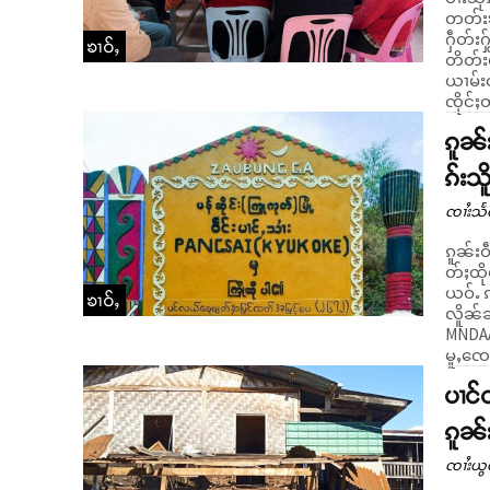
တတ်းၶ
ႁဵတ်းႁ
ၶၢဝ်ႇ
တိတ်းတေႃႇ။ တႄႇဢဝ် ဝၼ်းတီႈ 28
ယၢမ်းလ
ၸိုင်ႈ
ၵူၼ်
ၵ်းသိ
ၸၢႆးသႅ
ၵူၼ်းဝ
တ်ႈထို
ယဝ်ႉ ဢ
ၶၢဝ်ႇ
လိူၼ်ၼ
MNDAA 
မူႇၸေႊ
ပၢင်တ
ၵူၼ်
ၸၢႆးယွ