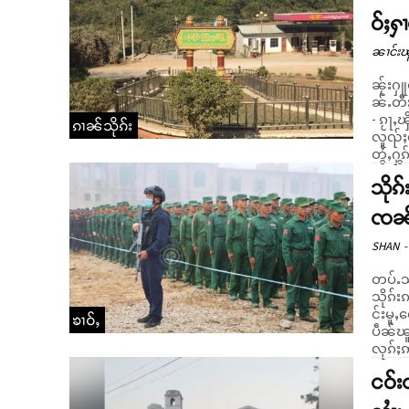
ဝ်ႈႁ
ၼၢင်းၽ
ၼႂ်းႁူဝ
ၼ်ႉတီႈ
- ၵႂႃႇၾိုၵ်းၵၢၼ်သ
ၵၢၼ်သိုၵ်း
လူၺ်ႈလ
တွႆႇႁွၵ
သိုၵ
ၸၼ်
SHAN
-
တပ်ႉသ
သိုၵ်
င်းမူႇၸေႊ။ ၽူႈၵၼ်ႉၸၼ်လုၵ်ႈဢွၼ်ႇလဵၵ်ႉၼ
ၶၢဝ်ႇ
ပဵၼ်ၽ
လုၵ်ႈဢ
ငဝ်း