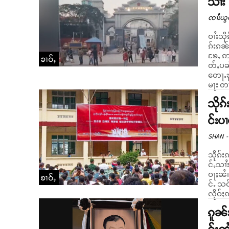
သၢႆး
ၸၢႆးယွ
ဝၢႆးသိ
ၵ်းၵၼ
ၶႄႇ ဢၼ
ၶၢဝ်ႇ
တ်ႇပၼ
တေႃႉၶူဝ်းၵု
မႃး တ
သိုၵ
င်းပ
SHAN
-
သိုၵ်
င်ႇသၢႆ
ဝႃႈၼႆ။ မိူဝ်ႈဝႃး ဝၼ်းတီႈ 09/09/2024 ယၢမ်းၵၢင်ၼႂ် သိုၵ်းၵဝ်ႈၵၢင
ၶၢဝ်ႇ
င်ႉ သင
လိုဝ်ႈၵ
ၵူၼ်