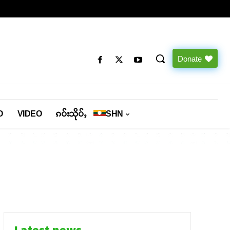
Donate
O
VIDEO
ၵပ်းသိုပ်ႇ
SHN
Latest news