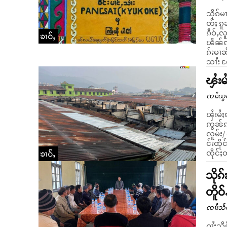
သိုၵ်မ
တ်ႈ ၵူ
ၵဵဝ်ႇလ
ၶၢဝ်ႇ
ၽႅၼ်ၵ
ၵ်းမၢၼ
သၢႆး ၸ
ၾႆးမ
ၸၢႆးယွ
ၾႆးမႆႈ
ဢွၼ်ၵၼ
လူမ်း/ မဝ်းမိင်း
င်းထို
ၸိုင်ႈတ
ၶၢဝ်ႇ
သိုၵ
တိူဝ
ၸၢႆးသႅ
ဝၢႆးသိ