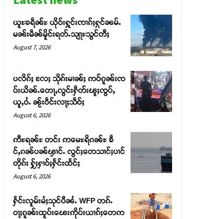
ယူႊၶရဵၼ်ႊ ယိုဝ်းႁူင်းၸၢၵ်ႈႁုင်ၼမ်ႉ
မၼ်းမဵၼ်မိူင်းရတ်ႉသျႃႊသွင်တီႈ
August 7, 2026
ပလိၵ်ႈ လႄႈ သိုၵ်းမၢၼ်ႈ ဢဝ်ၵူၼ်းၸ
ပ်းယိၼ်ႉတေႃႇလွင်းႁဵတ်းၽူႈၸွပ်ႇ
ယူႇဝႆႉ ၼႂ်းဝဵင်းလႃႈသဵဝ်ႈ
August 6, 2026
ဢီႊရၼ်ႊ တင်း ဢမေႊရိၵၼ်ႊ ၶဵ
င်ႇၵၼ်ပၼ်ၾၢင်ႉ လွင်ႈတေသၢင်ႈပၢင်
တိုၵ်း ႁႂ်ႈႁၢဝ်ႈႁႅင်းထႅင်ႈ
August 6, 2026
ႁႅင်းလူမ်းမႆႈသုင်ပီၼႆႉ WFP တၵ်ႉ
ဝႃႈၵူၼ်းထူပ်းၽေးဢိုပ်းယၢၵ်ႈတေဢ