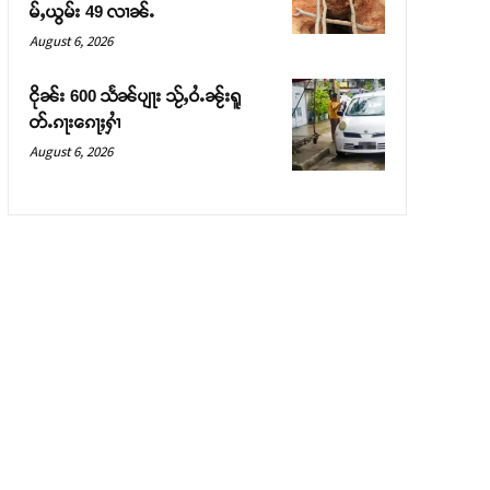
မ်ႇယွမ်း 49 လၢၼ်ႉ
August 6, 2026
ငိုၼ်း 600 သႅၼ်ပျႃး သႂ်ႇဝႆႉၼႂ်းရူ
တ်ႉၵႃးၵေႃႈႁၢႆ
August 6, 2026