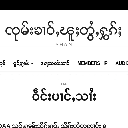
ၸုမ်းၶၢဝ်ႇၽူႈတွႆႇႁွၵ်ႈ
SHAN
တုမ်
ပွင်ႈၵႂၢမ်း
ၶေႃႈထတ်းသၢင်
MEMBERSHIP
AUDI
TAG
ဝဵင်းပၢင်ႇသၢႆး
A သင်ႇၵူၼ်းသိုၵ်းၵဝ်ႇ သိုၵ်းလွႆတဢၢင်း ၶ