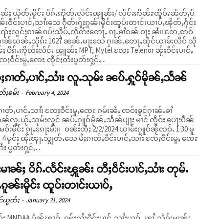
ၢၼ်ႈ ယိုတ်းမိူင်း ပိၵ်ႉဢိုတ်းလႅင်းၾူၼ်း/ လႅင်းဢိၼ်ႊထိူဝ်ႊၼႅတ်ႇပႅ
ၼ်းဝဵင်းပၢင်ႇသၢႆးသေ ႁဵတ်းႁႂ်ႈၵူၼ်းမိူင်းထူပ်းတၢင်းယၢပ်ႇၽိုတ်ႇႁႅင်း
ူၺ်ႈလွင်ႈၵၢၼ်ၵပ်းသိုပ်ႇတိတ်းတေႃႇ ၵႃႉၶၢႆၵၼ် ဝႃႈ ၼႆ။ တႄႇဢဝ်
ၢၼ်ယၼ်ႇသိုၵ်း 1027 ၼၼ်ႉမႃးသေ ႁၢၼ်ႉတေႃႇထိုင်ယၢမ်းလဵဝ် သို
်ႈ ပိၵ်ႉဢိုတ်းလႅင်း ၾူၼ်း MPT, Mytel လႄႈ Telenor ၼႂ်းဝဵင်းပၢင်ႇ
ႄႈဝဵင်းမူႇၸေႊ ၸိုင်ႈတႆးပွတ်းႁွင်ႇ...
ႆႈၵၢတ်ႇပၢင်ႇသၢႆး လူႉသုမ်း ၼပ်ႉႁူဝ်မိုၼ်ႇသႅၼ်
တ်ႈၶမ်း
-
February 4, 2024
ၵၢတ်ႇပၢင်ႇသၢႆး ၸႄႈဝဵင်းမူႇၸေႊ ၵမ်းၼႆႉ ၸဝ်ႈၶွင်ႁၢၼ်ႉၶၢႆ
်လူႉယႂ်ႇသုမ်းလူင် ၼပ်ႉႁူဝ်မိုၼ်ႇသႅၼ်ပျႃး မၢင် ၸိူဝ်း ပေႃးပဵၼ်
 ၵႂႃႇၵေႃႈမီး။ ဝၼ်းတီႈ 2/2/2024 ယၢမ်းႁူဝ်ၼႂ်ၸဝ်ႉ 1:30 မူ
င် 4 မူင်း ၾႆးၾႃႉသျွတ်ႉသေ မႆႈၵၢတ်ႇဝဵင်းပၢင်ႇသၢႆး ၸႄႈဝဵင်းမူႇ ၸေႊ
ႆး ပွတ်းႁွင်ႇ...
်းမၢၼ်ႈ ပိၵ်ႉလႅင်းၾူၼ်း တီႈဝဵင်းပၢင်ႇသၢႆး တုမ်ႉ
်ႉၵူၼ်းမိူင်း ထူပ်းတၢင်းယၢပ်ႇ
င်ယွတ်ႈ
-
January 31, 2024
ုၵ်း MNDAA ပိုၼ်ၽၢဝ်ႇ ၵုမ်းလႆႈဝဵင်းပၢင်ႇသၢႆးယဝ်ႉ ၾၢႆႇသိုၵ်းမၢၼ်ႈ