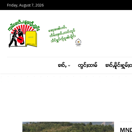
Friday, August 7, 2026
ၶၢဝ်ႇ
တွင်ႈထၢမ်
ၶၢဝ်ႇမိူင်းႁူမ်ႈ
MNDA