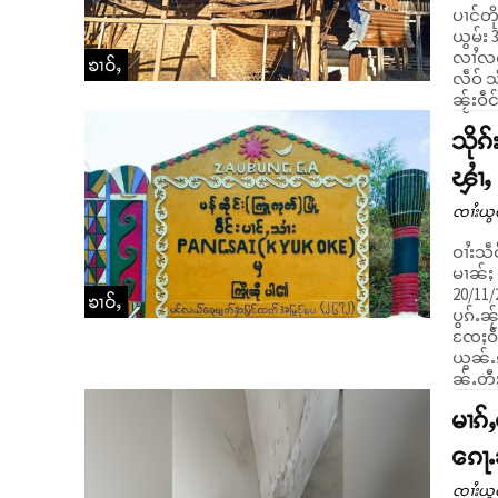
ပၢင်တိ
ယွမ်း 
လၢႆလင်။ တႄႇဢဝ် ဝၼ်းတီႈ 30/10/2023 ၼၼ်ႉမႃး
ၶၢဝ်ႇ
လဵဝ် သ
ၼႂ်းဝဵ
သိုၵ
ၾၢႆႇ 
ၸၢႆးယွ
ဝၢႆးသဵ
မၢၼ်ႈ ၸ
20/11/
ၶၢဝ်ႇ
ပွၵ်ႉၼ
ၸႄႈဝဵင
ယွၼ်ႉၵူ
ၼ်ႉတီႈ
မၢၵ်
ၵေႃႉ
ၸၢႆးယွ