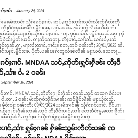
တ်ႈၶမ်း
-
January 24, 2025
ုၵ်းမၢၼ်ႈတင်း သိုၵ်းၵဝ်ႈၵၢင်ႉ ဢုပ်ႇဢူဝ်းတူၵ်းလူင်းလႆႈၸႂ်ၵိုတ်းတို
် တီႈဝဵင်းၶုၼ်ႊမိင်ႊ မိူင်းၶႄႇယဝ်ႉၼၼ်ႉ ၽၵ်းတူလႅၼ်လိၼ်တႆး -
်မီးၼႂ်းၼႃႈတီႈသိုၵ်းၵဝ်ႈၵၢင်ႉ - ဝႃႉ ၵုမ်းၵမ်ဝႆႉ ၸိူဝ်းၼၼ်ႉၵေႃႈ ပို
်ၶိုၼ်းမူတ်းယဝ်ႉ ဝႃႈၼႆသေတႃႉ တီႈပၢင်ႇသၢႆးၼႆႉ ယင်းပႆႇပၼ်
ၼ်ႇၵႂႃႇ မႃးလႆႈထၢင်ႇႁၢင်ႈ။ တႄႇဢဝ် ဝၼ်းတီႈ 20/01/2025 ၼႆႉ
ၢင်းၾင်ႇမိူင်းၶႄႇ ပိုတ်ႇပၼ်ၽၵ်းတူလႅၼ်လိၼ် မႃးယဝ်ႉသေတႃႉ...
်းၵဝ်ႈၵၢင်ႉ MNDAA သင်ႇဢိုတ်းႁူင်းႁဵၼ်း တီႈဝဵ
ၢင်ႇသၢႆး ဝႆႉ 2 ဝၼ်း
September 10, 2024
းၵဝ်ႈၵၢင်ႉ MNDAA သင်ႇဢိုတ်းႁူင်းႁဵၼ်း ၸၼ်ႉသုင် ဢထၵ ဝဵင်းပၢ
း ဝႆႉတႃႇ 2 ဝၼ်း မႆႈၸႂ်ၵူဝ်သိုၵ်းမၢၼ်ႈ ဢဝ်ၶိူင်ႈမိၼ် မႃးယိုဝ်းသႂ်ႇ
်ႉ ၵိုင်ႉၵၢ
်ႇႁႂ်ႈႁူင်းႁဵၼ်းၸၼ်ႉသုင် တီႈဝဵင်းပၢင်ႇသၢႆး ၸႄႈဝဵင်းမူႇၸေႊ ၵိုတ်း
ၢၼ်သွၼ်ဝႆႉ ၸူဝ်ႈၶၢဝ်း ႁဵတ်းႁႂ်ႈၵူၼ်းမိူင်းတူၵ်းၸႂ်...
းပၢင်ႇသၢႆး ႁူမ်ႈၵၼ် ႁႅၼ်းသွမ်းၸဵတ်းပၼ် ၸ