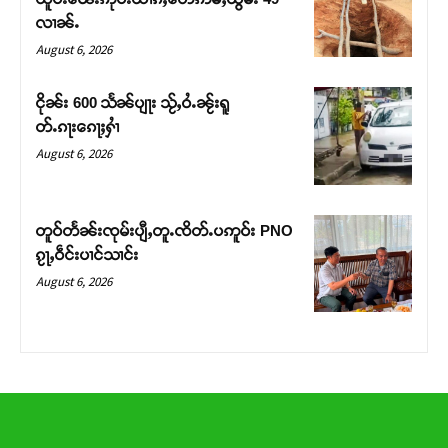
လၢၼ်ႉ
August 6, 2026
ငိုၼ်း 600 သႅၼ်ပျႃး သႂ်ႇဝႆႉၼႂ်းရူ
တ်ႉၵႃးၵေႃႈႁၢႆ
August 6, 2026
တူဝ်တႅၼ်းၸုမ်းပျီႇတူႉၸိတ်ႉပဢူဝ်း PNO
ၵႂႃႇဝဵင်းပၢင်သၢင်း
August 6, 2026