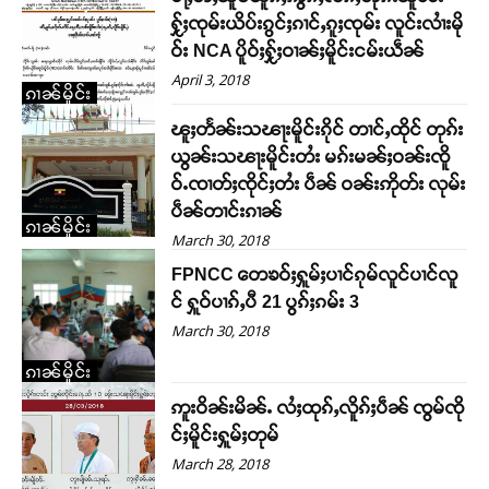
ႁႂ်ႈၸုမ်းယိပ်းၵွင်ႈၵၢင်ႇၵူႈၸုမ်း လူင်းလၢႆးမို
ဝ်း NCA ပိူဝ်ႈႁႂ်ႈဝၢၼ်ႈမိူင်းငမ်းယဵၼ်
April 3, 2018
ၵၢၼ်မိူင်း
ၽူႈတႅၼ်းသၽႃးမိူင်းၵိုင် တၢင်ႇထိုင် တုၵ်း
ယွၼ်းသၽႃးမိူင်းတႆး မၵ်းမၼ်ႈဝၼ်းၸိူ
ဝ်ႉၸၢတ်ႈၸိုင်ႈတႆး ပဵၼ် ဝၼ်းဢိုတ်း လုမ်း
ပဵၼ်တၢင်းၵၢၼ်
ၵၢၼ်မိူင်း
March 30, 2018
FPNCC တေၶဝ်ႈႁူမ်ႈပၢင်ၵုမ်လူင်ပၢင်လူ
င် ႁူဝ်ပၢၵ်ႇပီ 21 ပွၵ်ႈၵမ်း 3
March 30, 2018
ၵၢၼ်မိူင်း
ဢူးဝိၼ်းမိၼ်ႉ လႆႈထုၵ်ႇလိူၵ်ႈပဵၼ် ၸွမ်ၸို
င်ႈမိူင်းႁူမ်ႈတုမ်
March 28, 2018