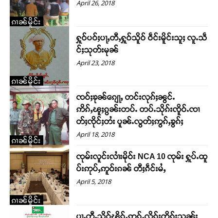
April 26, 2018
ၵၢၼ်မိူင်း
ႁူဝ်ပဝ်ႈပႃႇတီႇႁူဝ်သိူဝ် ဝဵင်းမိူင်းသူႈ လူႉသဵ
င်ႈသုတ်းမုၼ်
April 23, 2018
ၵၢၼ်မိူင်း
ၸဝ်ႈၶုၼ်ၵျေႃႇ တင်းလုၵ်ႈၼွင်ႉ
ဢိၵ်ႇၽူႈၵွၼ်းတပ်ႉ တပ်ႉသိုၵ်းၸိူဝ်ႉၸၢ
တ်ႈၸိုင်ႈတႆး ပူၼ်ႉလွတ်ႈဢွၵ်ႇၶွၵ်ႈ
April 18, 2018
ၵၢၼ်မိူင်း
ၸုမ်းလူင်းလၢႆးမိုဝ်း NCA 10 ၸုမ်း ႁူပ်ႉထူ
ပ်းဢုပ်ႇဢူဝ်းၵၼ် တီႈၵဵင်းမႆႇ
April 5, 2018
ၵၢၼ်မိူင်း
ပႃႇတီႇသိူဝ်ၽိူၵ်ႇဢွၵ်ႇလိၵ်ႈတိုၵ်းသူၼ်း