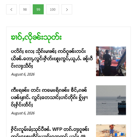
98
99
100
ၶၢဝ်ႇလိုၼ်းသုတ်း
ပလိၵ်ႈ လႄႈ သိုၵ်းမၢၼ်ႈ ဢဝ်ၵူၼ်းၸပ်း
ယိၼ်ႉတေႃႇလွင်းႁဵတ်းၽူႈၸွပ်ႇယူႇဝႆႉ ၼႂ်းဝဵ
င်းလႃႈသဵဝ်ႈ
August 6, 2026
ဢီႊရၼ်ႊ တင်း ဢမေႊရိၵၼ်ႊ ၶဵင်ႇၵၼ်
ပၼ်ၾၢင်ႉ လွင်ႈတေသၢင်ႈပၢင်တိုၵ်း ႁႂ်ႈႁၢ
ဝ်ႈႁႅင်းထႅင်ႈ
August 6, 2026
ႁႅင်းလူမ်းမႆႈသုင်ပီၼႆႉ WFP တၵ်ႉဝႃႈၵူၼ်း
ထူပ်းၽေးဢိုပ်းယၢၵ်ႈတေဢမ်ႇယွမ်း 49