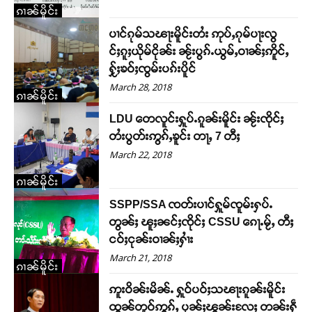
ၵၢၼ်မိူင်း
ပၢင်ၵုမ်သၽႃးမိူင်းတႆး ဢုပ်ႇၵုမ်ပႃးလွ
င်ႈၵူႈယိုမ်ငိုၼ်း ၼႂ်းပွၵ်ႉယွမ်ႇဝၢၼ်ႈဢိူင်ႇ
ႁႂ်ႈၶဝ်ႈၸွမ်းပၵ်းပိူင်
March 28, 2018
ၵၢၼ်မိူင်း
LDU တေလူင်းႁူပ်ႉၵူၼ်းမိူင်း ၼႂ်းၸိုင်ႈ
တႆးပွတ်းဢွၵ်ႇၶူင်း တႃႇ 7 တီႈ
March 22, 2018
ၵၢၼ်မိူင်း
SSPP/SSA ၸတ်းပၢင်ႁူမ်ၸူမ်းႁပ်ႉ
တွၼ်ႈ ၽူႈၼင်ႈၸိုင်ႈ CSSU ၵေႃႉမႂ်ႇ တီႈ
ငဝ်ႈငုၼ်းဝၢၼ်ႈႁၢႆး
March 21, 2018
Support SHAN
ၵၢၼ်မိူင်း
ဢူးဝိၼ်းမိၼ်ႉ ႁူဝ်ပဝ်ႈသၽႃးၵူၼ်းမိူင်း
တႃႇႁႂ်ႈသဵင်ၵၢင်ၸႂ်ၵူၼ်းမိူင်း ၵူႈတီႈၵူႈလႅၼ်ပေႃးတေၸွ
ထွၼ်တူဝ်ဢွၵ်ႇ ပုၼ်ႈၽွၼ်းလႄႈ တၼ်းႁဵ
တ်ႇ တူဝ်ႈလုမ်ႈၾႃႉၼၼ်ႉ ၶဝ်ႈႁူမ်ႈၵမ်ႉထႅမ် ၸုမ်းၶၢ