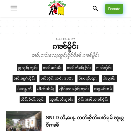
Donate
CATEGORY
ၵၢၼ်မိူင်း
ၶၢဝ်ႇငၢဝ်းလႄႈလွင်ႈပိူင်ပဵၼ် ၵၢၼ်မိူင်း
ၵူႈလွင်ႈလွင်ႈ
ၵၢၼ်မၢၵ်ႈမီး
ၵၢၼ်လဵၼ်ႈႁႅင်း
ၵၢၼ်သိုၵ်း
ၶၢဝ်ႇၼွၵ်ႈမိူင်း
ပၢင်လိူၵ်ႈတင်ႈ 2025
ပၢႆးပၺ်ႇၺႃႇ
ပၢႆးမွၼ်း
ပၢႆးယူႇလီ
ၽိတ်းမၢႆမီႈ
ၾိင်ႈငႄႈၾိင်ႈထုင်း
ယႃႈမဝ်းၵမ်
သိင်ႇဝႅတ်ႉလွမ်ႉ
သုၼ်ႇလႆႈၵူၼ်း
ႁႅင်းၵၢၼ်ယၢၼ်မိူင်း
SNLD သီႇပေႃႉ ၸတ်းႁဵတ်းပၢင်ၵုမ် ၽူႈပွ
င်ၵၢၼ်