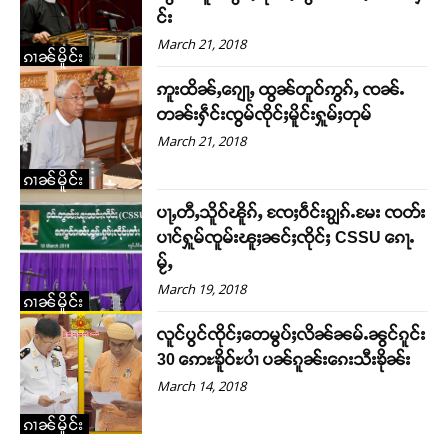
င်း
ဝ်ႇၽူႈတွႆႇႁွၵ်ႈ လႆႈယူႇၶႃႈဢေႃႈ။
March 21, 2018
ၵၢၼ်မိူင်း
Donate Now
ဢူးထိၼ်ႇၵျေႃႇ ထွၼ်တူဝ်ဢွၵ်ႇ ၸၼ်ႉ
တၼ်းႁဵင်းၸွမ်ၸိုင်ႈမိူင်းႁူမ်ႈတုမ်
March 21, 2018
ၵၢၼ်မိူင်း
ပႃႇတီႇသိူဝ်ၽိူၵ်ႇ ၸႄႈဝဵင်းၵျွၵ်ႉမႄး ၸတ်း
ပၢင်ႁူမ်ၸူမ်းၽူႈၼင်ႈၸိုင်ႈ CSSU ၵေႃႉ
မႂ်ႇ
March 19, 2018
ၵၢၼ်မိူင်း
လူင်ပွင်ၸိုင်ႈတေမွပ်ႈလိၼ်ၼမ်ႉၼွင်ၵူင်း
30 ဢေႊၶိူဝ်ႊပၢႆ ပၼ်ၵူၼ်းၵေးသီးၶိုၼ်း
March 14, 2018
ၵၢၼ်မိူင်း