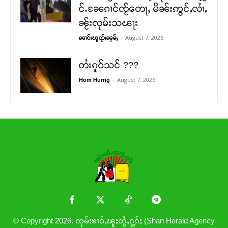
င်ႉၼႄၵၢင်ၸႂ်တေႃႇ မိၼ်းဢွင်ႇလၢႆႇ
ၼႂ်းလုမ်းသၽႃး
-
August 7, 2026
ၼၢင်းၽူၺ်းၼုမ်ႇ
တႆးၵူဝ်သင် ???
-
August 7, 2026
Hom Hurng
© Copyright 2026. ၸုမ်းၶၢဝ်ႇၽူႈတွႆႇႁွၵ်ႈ (Shan Herald Agency