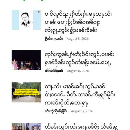
ပၢင်လူင်ၺႃးႁဵတ်းႁၢႆႉမႃးတႃႉလၢႆ
ပၢၼ် ​​ပေႃးၶႂ်ႈပဵၼ်ၵၢၼ်ၵႃႈ
လႆႈၵႂႃႇၸွမ်းႁွႆႈမၼ်းၶိုၼ်း
-
August 8, 2026
ႁိုၼ်း ၵႃယၢင်း
လုၵ်ႈဢွၼ်ႇႁၢႆတီႈဝဵင်းဢွင်ႇပၢၼ်း
ႁၼ်ၶိုၼ်းတူဝ်တၢႆၼႂ်းၼမ်ႉမေႃႇ
-
August 8, 2026
ယိင်းသဵဝ်ႈၶၢဝ်
တႃႇထႆး-မၢၼ်ႈၶဝ်ႈဢွၵ်ႇၵၼ်
ငၢႆႈၼၼ်ႉ ၵဵတ်ႉလၢၼ်ႇတီႈႁူဝ်မိူင်း
ဢၢၼ်းပိုတ်ႇတေႉႁႃႉ
-
August 7, 2026
ၸၢႆးသႂ်ၸိုၼ်ႈမိူင်း
တႅၼ်းၽွင်းထႆးၵေႃႉၼိုင်ႈ သႅၼ်ႇႁွ