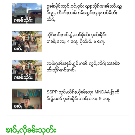
ၵူၼ်းမိူင်းထုင်ႉပုင်ႇဝူဝ်း ၺႃးသိုၵ်းမၢၼ်ႈတီႉၺွ
ပ်းၵႂႃႇ ၸႅတ်ႈထၢမ် ၵမ်ႈၽွင်ႈၺႃးဢဝ်မိတ်ႈ
ထႅၵ်ႇ
ၵၢၼ်သိုၵ်း
သိုၵ်းၵဝ်ႈၵၢင်ႉပွႆႇပၼ်ၶိုၼ်း ၵူၼ်းမိူင်း
ဝၢၼ်ႈၸေႈ 4 ၵေႃႉ ၵိုတ်းဝႆႉ 5 ၵေႃႉ
ၶၢဝ်ႇ
ၸုမ်းၵူၼ်းၼုမ်ႇႁူမ်ႈၵၼ် ဢွၵ်ႇလိၵ်ႈသၢၼ်ၶ
တ်းသိုၵ်းၵဝ်ႈၵၢင်ႉ
ၵၢၼ်သိုၵ်း
SSPP သူင်ႇလိၵ်ႈယိုၼ်ႈၸူး MNDAA ႁႂ်ႈၸဵ
ဝ်းပွႆႇပၼ် ၵူၼ်းမိူင်းဝၢၼ်ႈၸေႈ 9 ၵေႃႉ
ၶၢဝ်ႇ
ၶၢဝ်ႇလိုၼ်းသုတ်း