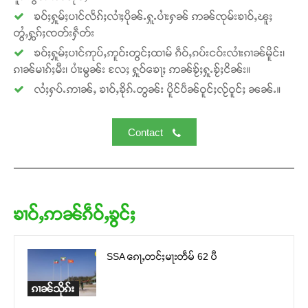
ၶဝ်ႈႁူမ်ႈပၢင်လႅၵ်ႈလၢႆႈပိုၼ်ႉႁူႉပၢႆးႁၼ် ဢၼ်ၸုမ်းၶၢဝ်ႇၽူႈ
တွႆႇႁွၵ်ႈၸတ်းႁဵတ်း
ၶဝ်ႈႁူမ်ႈပၢင်ဢုပ်ႇဢူဝ်းတွင်ႈထၢမ် ၵဵဝ်ႇၵပ်းငဝ်းလၢႆးၵၢၼ်မိူင်း၊
ၵၢၼ်မၢၵ်ႈမီး၊ ပၢႆးမွၼ်း လႄႈ ႁူဝ်ၶေႃႈ ဢၼ်ၶႂ်ႈႁူႉၶႂ်ႈငိၼ်း။
လႆႈႁပ်ႉဢၢၼ်ႇ ၶၢဝ်ႇၶိုၵ်ႉတွၼ်း ပိူင်ပဵၼ်ဝူင်ႈလႂ်ဝူင်ႈ ၼၼ်ႉ။
Contact
ၶၢဝ်ႇဢၼ်ၵဵဝ်ႇၶွင်ႈ
SSA ၵေႃႇတင်ႈမႃးတဵမ် 62 ပီ
ၵၢၼ်သိုၵ်း