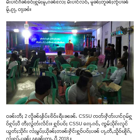
မီးပၢင်ၵိၼ်ၶဝ်ႈႁူမ်ႈမူႇၵၼ်လႄႈ မီးပၢင်လဝ်ႇ မူၼ်ႈတူၼ်ႈၸႂ်ပၢၼ်
မႂ်ႇၵႂႃႇ ဝႃႈၼႆ။
Support SHAN
တႃႇႁႂ်ႈသဵင်ၵၢင်ၸႂ်ၵူၼ်းမိူင်း ၵူႈတီႈၵူႈလႅၼ်ပေႃးတေၸွ
တ်ႇ တူဝ်ႈလုမ်ႈၾႃႉၼၼ်ႉ ၶဝ်ႈႁူမ်ႈၵမ်ႉထႅမ် ၸုမ်းၶၢ
ဝၼ်းတီႈ 2 လိူၼ်ၾႅပ်ႊၿိဝ်ႊရီႊၼၼ်ႉ CSSU ၸတ်းႁဵတ်းပၢင်ၵုမ်ႁူ
ဝ်ႇၽူႈတွႆႇႁွၵ်ႈ လႆႈယူႇၶႃႈဢေႃႈ။
ဝ်ႁုပ်ႈပီ တီႈလွႆတႆးလႅင်း။ ႁူဝ်ပဝ်ႈ CSSU ၵေႃႉၵဝ်ႇ ၸွမ်သိုၵ်းလူင်
ယွတ်ႈသိုၵ်း လႆႈမွပ်ႈယိုၼ်ႈတၼ်းႁဵင်းႁူဝ်ပဝ်ႈပၼ် ပႃႇတီႇသိူဝ်ၽိူၵ်ႇ
Donate Now
လႆႈႁပ်ႉပုၼ်ႈ ၽွၼ်းတႃႇ ပီ 2018 ။