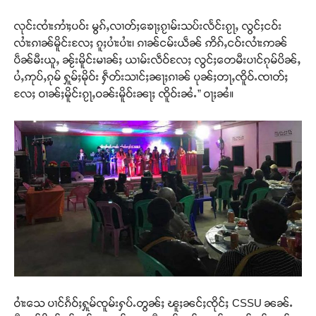
လုင်းၸၢႆးဢၢႆႈပဝ်း မွၵ်ႇလၢတ်ႈၶေႃႈၵႂၢမ်းသပ်းလႅင်းၵႂႃႇ လွင်ႈငဝ်း
လၢႆးၵၢၼ်မိူင်းလႄႈ ၵူႈပၢႆးပၢႆး၊ ၵၢၼ်ငမ်းယဵၼ် ဢိၵ်ႇငဝ်းလၢႆးဢၼ်
ပဵၼ်မီးယူႇ ၼႂ်းမိူင်းမၢၼ်ႈ ယၢမ်းလဵဝ်လႄႈ လွင်ႈတေမီးပၢင်ၵုမ်ပိၼ်ႇ
ပႆႇဢုပ်ႇၵုမ် ႁူမ်ႈမိုဝ်း ႁဵတ်းသၢင်ႈၼႃႈၵၢၼ် ပုၼ်ႈတႃႇၸိူဝ်ႉၸၢတ်ႈ
လႄႈ ဝၢၼ်ႈမိူင်းၵႂႃႇဝၼ်းမိူဝ်းၼႃႈ ၸိူဝ်းၼႆႉ” ဝႃႈၼႆ။
ဝၢႆးသေ ပၢင်ၵႅဝ်ႈႁူမ်ၸူမ်းႁပ်ႉတွၼ်ႈ ၽူႈၼင်ႈၸိုင်ႈ CSSU ၼၼ်ႉ