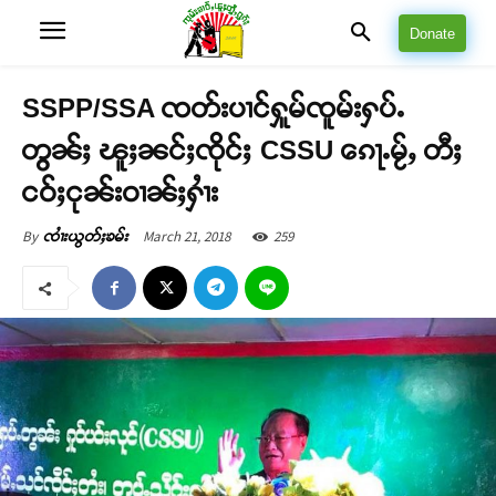
Donate
SSPP/SSA ၸတ်းပၢင်ႁူမ်ၸူမ်းႁပ်ႉ
တွၼ်ႈ ၽူႈၼင်ႈၸိုင်ႈ CSSU ၵေႃႉမႂ်ႇ တီႈ
ငဝ်ႈငုၼ်းဝၢၼ်ႈႁၢႆး
March 21, 2018
259
By
ၸၢႆးယွတ်ႈၶမ်း