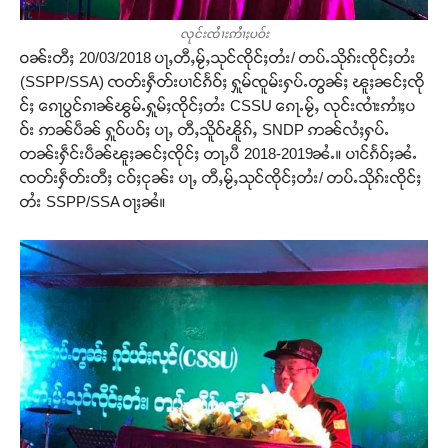
လုင်းၸႆၢးဢႆၢႈပဝ်း
ဝၼ်းတီႈ 20/03/2018 ပႃႇတီႇမႂ်ႇသုင်ၸိုင်ႈတႆး/ တပ်ႉသိုၵ်းၸိုင်ႈတႆး
(SSPP/SSA) ၸတ်းႁဵတ်းပၢင်ၵႅဝ်ႈ ႁူမ်ၸူမ်းႁပ်ႉတွၼ်ႈ ၽူႈၼင်ႈၸို
င်ႈ ၵေႃပွင်ၵၢၼ်ၽွမ်ႉႁူမ်ႈၸိုင်ႈတႆး CSSU ၵေႃႉမႂ်ႇ လုင်းၸၢႆးဢၢႆႈပ
ဝ်း ဢၼ်ပဵၼ် ႁူဝ်ပဝ်ႈ ပႃႇ တီႇသိူဝ်ၽိူၵ်ႇ SNDP ဢၼ်လႆႈႁပ်ႉ
တၼ်းႁဵင်းပဵၼ်ၽူႈၼင်ႈၸိုင်ႈ တႃႇပီ 2018-2019ၼႆႉ။ ပၢင်ၵႅဝ်ႈၼႆႉ
ၸတ်းႁဵတ်းတီႈ ငဝ်ႈငုၼ်း ပႃႇ တီႇမႂ်ႇသုင်ၸိုင်ႈတႆး/ တပ်ႉသိုၵ်းၸိုင်ႈ
တႆး SSPP/SSA ဝႃႈၼႆ။