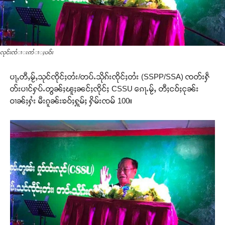
လုင်းၸႆၢးဢႆၢႈပဝ်း
ပႃႇတီႇမႂ်ႇသုင်ၸိုင်ႈတႆး/တပ်ႉသိုၵ်းၸိုင်ႈတႆး (SSPP/SSA) ၸတ်းႁဵ
တ်းပၢင်ႁပ်ႉတွၼ်ႈၽူႈၼင်ႈၸိုင်ႈ CSSU ၵေႃႉမႂ်ႇ တီႈငဝ်ႈငုၼ်း
ဝၢၼ်ႈႁႆး မီးၵူၼ်းၶဝ်ႈႁူမ်ႈ ႁိမ်းၸမ် 100။