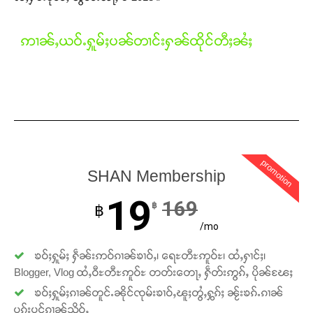
ဢၢၼ်ႇယဝ်ႉႁူမ်ႈပၼ်တၢင်းႁၼ်ထိုင်တီႈၼႆႈ
promotion
SHAN Membership
19
169
฿
฿
/mo
ၶဝ်ႈႁူမ်ႈ ႁဵၼ်းဢဝ်ၵၢၼ်ၶၢဝ်ႇ၊ ရေႊတီႊဢူဝ်ႊ၊ ထႆႇႁၢင်ႈ၊
Blogger, Vlog ထႆႇဝီႊတီႊဢူဝ်ႊ တတ်းတေႃႇ ႁဵတ်းဢွၵ်ႇ ပိုၼ်ၽႄႈ
ၶဝ်ႈႁူမ်ႈၵၢၼ်တူင်ႉၼိုင်ၸုမ်းၶၢဝ်ႇၽူႈတွႆႇႁွၵ်ႈ ၼႂ်းၶၵ်ႉၵၢၼ်
ပူၵ်းပွင်ၵၢၼ်သိုဝ်ႇ