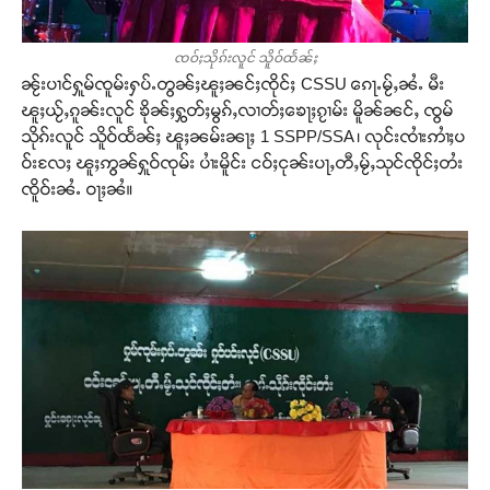
ၸဝ်ႈသိုၵ်းလူင် သိူဝ်ထႅၼ်ႈ
ၼႂ်းပၢင်ႁူမ်ၸူမ်းႁပ်ႉတွၼ်ႈၽူႈၼင်ႈၸိုင်ႈ CSSU ၵေႃႉမႂ်ႇၼႆႉ မီး
ၽူႈယႂ်ႇၵူၼ်းလူင် ၶိုၼ်ႈႁွတ်ႈမွၵ်ႇလၢတ်ႈၶေႃႈၵႂၢမ်း မိူၼ်ၼင်ႇ ၸွမ်
သိုၵ်းလူင် သိူဝ်ထႅၼ်ႈ ၽူႈၼမ်းၼႃႈ 1 SSPP/SSA ၊ လုင်းၸၢႆးဢၢႆႈပ
ဝ်းလႄႈ ၽူႈဢွၼ်ႁူဝ်ၸုမ်း ပၢႆးမိူင်း ငဝ်ႈငုၼ်းပႃႇတီႇမႂ်ႇသုင်ၸိုင်ႈတႆး
ၸိူဝ်းၼႆႉ ဝႃႈၼႆ။