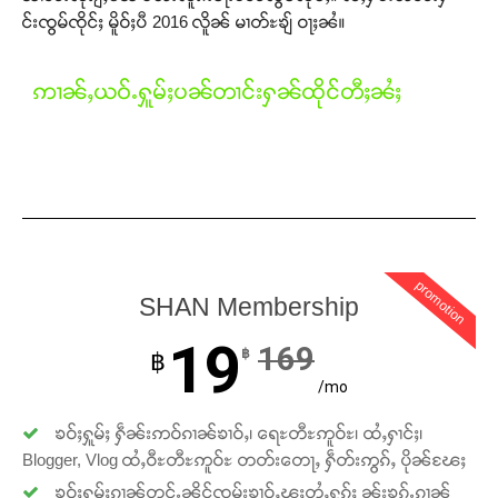
င်းၸွမ်ၸိုင်ႈ မိူဝ်ႈပီ 2016 လိူၼ် မၢတ်ႊၶျ် ဝႃႈၼႆ။
Support SHAN
ဢၢၼ်ႇယဝ်ႉႁူမ်ႈပၼ်တၢင်းႁၼ်ထိုင်တီႈၼႆႈ
တႃႇႁႂ်ႈသဵင်ၵၢင်ၸႂ်ၵူၼ်းမိူင်း ၵူႈတီႈၵူႈလႅၼ်ပေႃးတေၸွ
တ်ႇ တူဝ်ႈလုမ်ႈၾႃႉၼၼ်ႉ ၶဝ်ႈႁူမ်ႈၵမ်ႉထႅမ် ၸုမ်းၶၢ
ဝ်ႇၽူႈတွႆႇႁွၵ်ႈ လႆႈယူႇၶႃႈဢေႃႈ။
Donate Now
promotion
SHAN Membership
19
169
฿
฿
/mo
ၶဝ်ႈႁူမ်ႈ ႁဵၼ်းဢဝ်ၵၢၼ်ၶၢဝ်ႇ၊ ရေႊတီႊဢူဝ်ႊ၊ ထႆႇႁၢင်ႈ၊
Blogger, Vlog ထႆႇဝီႊတီႊဢူဝ်ႊ တတ်းတေႃႇ ႁဵတ်းဢွၵ်ႇ ပိုၼ်ၽႄႈ
ၶဝ်ႈႁူမ်ႈၵၢၼ်တူင်ႉၼိုင်ၸုမ်းၶၢဝ်ႇၽူႈတွႆႇႁွၵ်ႈ ၼႂ်းၶၵ်ႉၵၢၼ်