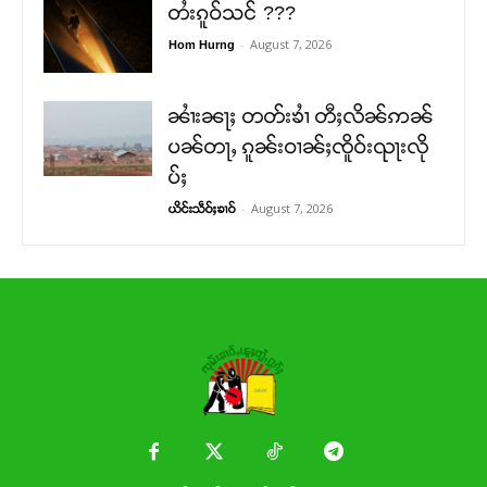
တႆးၵူဝ်သင် ???
-
August 7, 2026
Hom Hurng
ၼၢႆးၼႃႈ တတ်းၶၢႆ တီႈလိၼ်ဢၼ်
ပၼ်တႃႇ ၵူၼ်းဝၢၼ်ႈၸိူဝ်းၺႃးလို
ပ်ႈ
-
August 7, 2026
ယိင်းသဵဝ်ႈၶၢဝ်