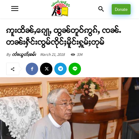
Donate
ဢူးထိၼ်ႇၵျေႃႇ ထွၼ်တူဝ်ဢွၵ်ႇ ၸၼ်ႉ
တၼ်းႁဵင်းၸွမ်ၸိုင်ႈမိူင်းႁူမ်ႈတုမ်
March 21, 2018
334
By
ၸၢႆးယွတ်ႈၶမ်း