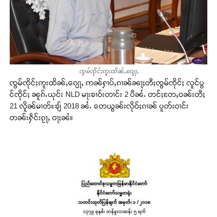
ၸွမ်ၸိုင်ႈဢူးထိၼ်ႇၵျေႃႇ
ၸွမ်ၸိုင်ႈဢူးထိၼ်ႇၵျေႃႇ ဢၼ်ႁၢပ်ႇၵၢၼ်ၼႃႈတီႈၸွမ်ၸိုင်ႈ လူင်ပွ
င်ၸိုင်ႈ ၼူၵ်ႉယုင်း NLD မႃးၶၢဝ်းတၢင်း 2 ပီၼႆႉ တင်ႈတႄႇဝၼ်းတီႈ
21 လိူၼ်မၢတ်ႊၶျ် 2018 ၼႆႉ တေယွၼ်းလိုဝ်ႈၵၢၼ် ပူတ်းဝၢင်း
တၼ်းႁဵင်းၵႂႃႇ ဝႃႈၼႆ။