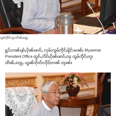
ၸွမ်ၸိုင်ႈဢူးထိၼ်ႇၵျေႃႇ
ႁွင်ႈၵၢၼ်ၾၢႆႇပိုၼ်ၽၢဝ်ႇ လုမ်းၸွမ်ၸိုင်ႈမိူင်းမၢၼ်ႈ Myanmar
President Office ဢွၵ်ႇလိၵ်ႈပိုၼ်ၽၢဝ်ႇဝႃႈ ၸွမ်ၸိုင်ႈဢူး
ထိၼ်ႇၵျေႃႇ ယွၼ်းၵိုတ်းလိုဝ်ႈၵၢၼ် ဝႃႈၼႆ။