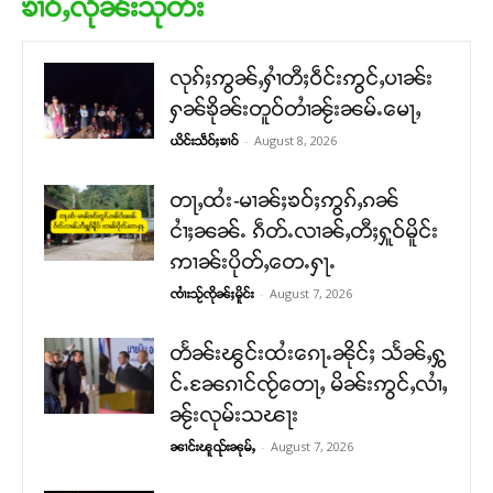
ၶၢဝ်ႇလိုၼ်းသုတ်း
လုၵ်ႈဢွၼ်ႇႁၢႆတီႈဝဵင်းဢွင်ႇပၢၼ်း
ႁၼ်ၶိုၼ်းတူဝ်တၢႆၼႂ်းၼမ်ႉမေႃႇ
-
August 8, 2026
ယိင်းသဵဝ်ႈၶၢဝ်
တႃႇထႆး-မၢၼ်ႈၶဝ်ႈဢွၵ်ႇၵၼ်
ငၢႆႈၼၼ်ႉ ၵဵတ်ႉလၢၼ်ႇတီႈႁူဝ်မိူင်း
ဢၢၼ်းပိုတ်ႇတေႉႁႃႉ
-
August 7, 2026
ၸၢႆးသႂ်ၸိုၼ်ႈမိူင်း
တႅၼ်းၽွင်းထႆးၵေႃႉၼိုင်ႈ သႅၼ်ႇႁွ
င်ႉၼႄၵၢင်ၸႂ်တေႃႇ မိၼ်းဢွင်ႇလၢႆႇ
ၼႂ်းလုမ်းသၽႃး
-
August 7, 2026
ၼၢင်းၽူၺ်းၼုမ်ႇ