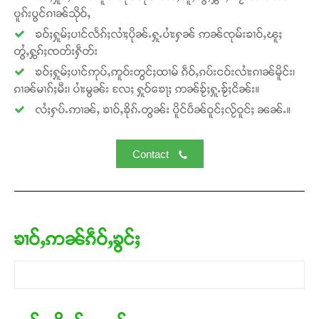
ပူၵ်းပွင်ၵၢၼ်သိုဝ်ႇ
ၶဝ်ႈႁူမ်ႈပၢင်လႅၵ်ႈလၢႆႈပိုၼ်ႉႁူႉပၢႆးႁၼ် ဢၼ်ၸုမ်းၶၢဝ်ႇၽူႈ
တွႆႇႁွၵ်ႈၸတ်းႁဵတ်း
ၶဝ်ႈႁူမ်ႈပၢင်ဢုပ်ႇဢူဝ်းတွင်ႈထၢမ် ၵဵဝ်ႇၵပ်းငဝ်းလၢႆးၵၢၼ်မိူင်း၊
ၵၢၼ်မၢၵ်ႈမီး၊ ပၢႆးမွၼ်း လႄႈ ႁူဝ်ၶေႃႈ ဢၼ်ၶႂ်ႈႁူႉၶႂ်ႈငိၼ်း။
လႆႈႁပ်ႉဢၢၼ်ႇ ၶၢဝ်ႇၶိုၵ်ႉတွၼ်း ပိူင်ပဵၼ်ဝူင်ႈလႂ်ဝူင်ႈ ၼၼ်ႉ။
Contact
ၶၢဝ်ႇဢၼ်ၵဵဝ်ႇၶွင်ႈ