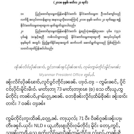
ၽိုၼ်လိၵ်ႈပိုၼ်ၽၢဝ်ႇ ႁွင်ႈၵၢၼ်ၾၢႆႇပိုၼ်ၽၢဝ်ႇ လုမ်းၸွမ်ၸိုင်ႈမိူင်းမၢၼ်ႈ
Myanmar President Office ဢွၵ်ႇဝႆႉ
ၼႂ်းလိၵ်ႈပိုၼ်ၽၢဝ်ႇလူင်ပွင်ၸိုင်ႈၼၼ်ႉ ပႃးဝႆႉဝႃႈ – ၸွမ်းၼင်ႇ ပိူင်
ငဝ်ႈပိုင်းမိူင်းမီးဝႆႉ မၢတ်ႈတႃ 73 မၢတ်ႈတႃၽႄ (ၶ) သေ တီႈယူႇၸွ
မ်ၸိုင်ႈ ဢၼ်ပဝ်ႇႁၢမ်းၵႂႃႇၼၼ်ႉ တေၶိုၼ်းလိူၵ်ႈထႅမ်ၶိုၼ်း ၼႂ်းၶၢဝ်း
တၢင်း 7 ဝၼ်း ဝႃႈၼႆ။
ၸွမ်ၸိုင်ႈဢူးထိၼ်ႇၵျေႃႇၼႆႉ ဢႃယုလႆႈ 71 ပီ။ ပဵၼ်ၵူၼ်းၼႂ်းပႃႊ
တီႊၼူၵ်ႉယုင်း NLD ။ ယူႇတီႈၽူႈၵိူဝ်းၵုမ်ၸိုင်ႈ မိူင်း တေႃႇဢွင်ႇ
သၢၼ်းၸုၵျီႇသေ ၶတ်းလိူၵ်းမႃးပဵၼ်ၸွမ်ၸိုင်ႈ။ လႆႈႁပ်ႉတၼ်းႁဵ