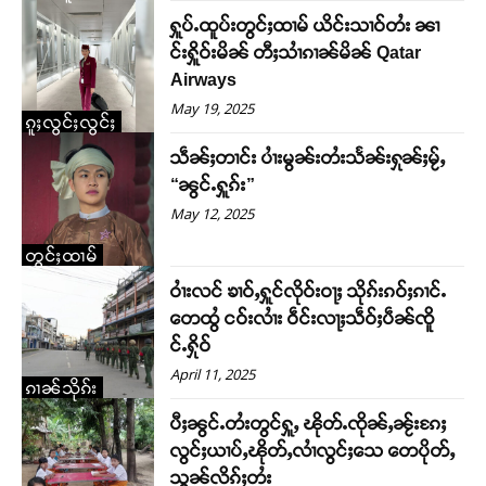
ႁူပ်ႉထူပ်းတွင်ႈထၢမ် ယိင်းသၢဝ်တႆး ၼၢ
င်းႁိူဝ်းမိၼ် တီႈသၢႆၵၢၼ်မိၼ် Qatar
Airways
May 19, 2025
ၵူႈလွင်ႈလွင်ႈ
သဵၼ်ႈတၢင်း ပၢႆးမွၼ်းတႆးသႅၼ်းႁုၼ်ႈမႂ်ႇ
“ၼွင်ႉႁူၵ်း”
May 12, 2025
တွင်ႈထၢမ်
ဝၢႆးလင် ၶၢဝ်ႇႁူင်လိုဝ်းဝႃႈ သိုၵ်းၵဝ်ႈၵၢင်ႉ
တေထွႆ ငဝ်းလၢႆး ဝဵင်းလႃႈသဵဝ်ႈပဵၼ်ၸိူ
င်ႉႁိုဝ်
April 11, 2025
ၵၢၼ်သိုၵ်း
ပီႈၼွင်ႉတႆးတွင်ႁူႇ ၽိုတ်ႉၸိုၼ်ႇၼႂ်းၵႄႈ
လွင်ႈယၢပ်ႇၽိုတ်ႇလၢႆလွင်ႈသေ တေပိုတ်ႇ
Support SHAN
သွၼ်လိၵ်ႈတႆး