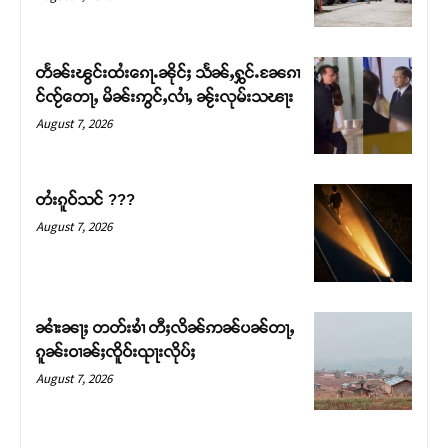
တႅၼ်းၽွင်းထႆးၵေႃႉၼိုင်ႈ သႅၼ်ႇႁွင်ႉၼႄၵၢ
င်ၸႂ်တေႃႇ မိၼ်းဢွင်ႇလၢႆႇ ၼႂ်းလုမ်းသၽႃး
August 7, 2026
တႆးၵူဝ်သင် ???
August 7, 2026
ၼၢႆးၼႃႈ တတ်းၶၢႆ တီႈလိၼ်ဢၼ်ပၼ်တႃႇ
ၵူၼ်းဝၢၼ်ႈၸိူဝ်းၺႃးလိုပ်ႈ
August 7, 2026