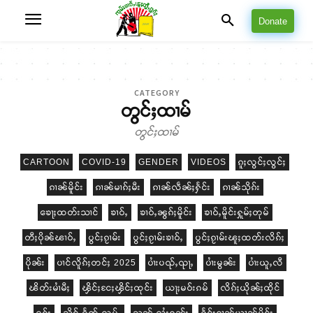
Donate
CATEGORY
တွင်ႈထၢမ်
တွင်ႈထၢမ်
CARTOON
COVID-19
GENDER
VIDEOS
ၵူႈလွင်ႈလွင်ႈ
ၵၢၼ်မိူင်း
ၵၢၼ်မၢၵ်ႈမီး
ၵၢၼ်လဵၼ်ႈႁႅင်း
ၵၢၼ်သိုၵ်း
ၶေႃႈထတ်းသၢင်
ၶၢဝ်ႇ
ၶၢဝ်ႇၼွၵ်ႈမိူင်း
ၶၢဝ်ႇမိူင်းႁူမ်ႈတုမ်
တီႈပိုၼ်ၽၢဝ်ႇ
ပွင်ႈၵႂၢမ်း
ပွင်ႈၵႂၢမ်းၶၢဝ်ႇ
ပွင်ႈၵႂၢမ်းၽူႈထတ်းလိၵ်ႈ
ပိုၼ်း
ပၢင်လိူၵ်ႈတင်ႈ 2025
ပၢႆးပၺ်ႇၺႃႇ
ပၢႆးမွၼ်း
ပၢႆးယူႇလီ
ၽိတ်းမၢႆမီႈ
ၾိင်ႈငႄႈၾိင်ႈထုင်း
ယႃႈမဝ်းၵမ်
လိၵ်ႈယိုၼ်ႈထိုင်