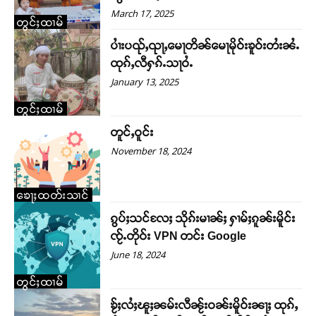
March 17, 2025
တႃႇႁႂ်ႈသဵင်ၵၢင်ၸႂ်ၵူၼ်းမိူင်း ၵူႈတီႈၵူႈလႅၼ်ပေႃးတေၸွ
တွင်ႈထၢမ်
တ်ႇ တူဝ်ႈလုမ်ႈၾႃႉၼၼ်ႉ ၶဝ်ႈႁူမ်ႈၵမ်ႉထႅမ် ၸုမ်းၶၢ
ပၢႆးပၺ်ႇၺႃႇမေႃတိၼ်မေႃမိုဝ်းၶူဝ်းတႆးၼႆႉ
ဝ်ႇၽူႈတွႆႇႁွၵ်ႈ လႆႈယူႇၶႃႈဢေႃႈ။
ထုၵ်ႇလီႁၵ်ႉသႃဝႆႉ
January 13, 2025
Donate Now
တွင်ႈထၢမ်
တူင်ႇဝူင်း
November 18, 2024
ၶေႃႈထတ်းသၢင်
ၵွပ်ႈသင်လႄႈ သိုၵ်းမၢၼ်ႈ ႁၢမ်ႈၵူၼ်းမိူင်း
ၸႂ်ႉတိုဝ်း VPN တင်း Google
June 18, 2024
တွင်ႈထၢမ်
ၶႂ်ႈလႆႈၽူႈၼမ်းလီၼႂ်းဝၼ်းမိူဝ်းၼႃႈ ထုၵ်ႇ