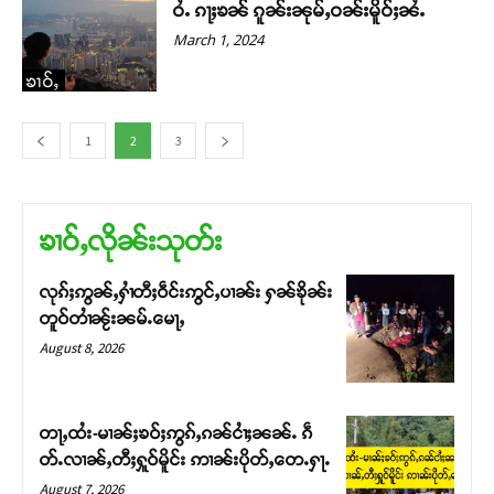
ဝႆႉ ၵႃႈၶၼ် ၵူၼ်းၼုမ်ႇဝၼ်းမိူဝ်ႈၼႆႉ
March 1, 2024
ၶၢဝ်ႇ
1
2
3
ၶၢဝ်ႇလိုၼ်းသုတ်း
လုၵ်ႈဢွၼ်ႇႁၢႆတီႈဝဵင်းဢွင်ႇပၢၼ်း ႁၼ်ၶိုၼ်း
တူဝ်တၢႆၼႂ်းၼမ်ႉမေႃႇ
August 8, 2026
တႃႇထႆး-မၢၼ်ႈၶဝ်ႈဢွၵ်ႇၵၼ်ငၢႆႈၼၼ်ႉ ၵဵ
တ်ႉလၢၼ်ႇတီႈႁူဝ်မိူင်း ဢၢၼ်းပိုတ်ႇတေႉႁႃႉ
August 7, 2026