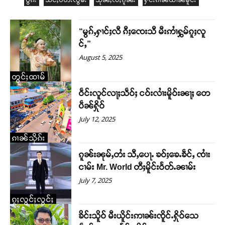
ဝွၵ်း
သိင်ႇဝႅတ်ႉလွမ်ႉ
သုၼ်ႇလႆႈၵူၼ်း
ႁႅင်းၵၢၼ်ယၢၼ်မိူင်း
“မွၵ်ႇႁၢင်ႈလီ ၵီႈၸေးသီ မီးဢၢႆႁွမ်ၵူႈလူ
င်ႇ”
August 5, 2025
တွင်ႈထၢမ်
ဝဵင်းလူင်လႃႈသဵဝ်ႈ ငဝ်းလၢႆးမိူဝ်းၼႃႈ တေ
ပဵၼ်ႁိုဝ်
July 12, 2025
ၵၢၼ်သိုၵ်း
ၵူၼ်းၼုမ်ႇတႆး သီႇပေႃႉ ၶဝ်ႈၶေႉၶဵင်ႇ ၸၢႆး
ငၢမ်း Mr. World တီႈမိူင်းဝႅတ်ႉၼၢမ်း
July 7, 2025
ၵူႈလွင်ႈလွင်ႈ
ၶိင်းသိူဝ် မီးယိူင်းဢၢၼ်းၸိူင်ႉႁိုဝ်သေ