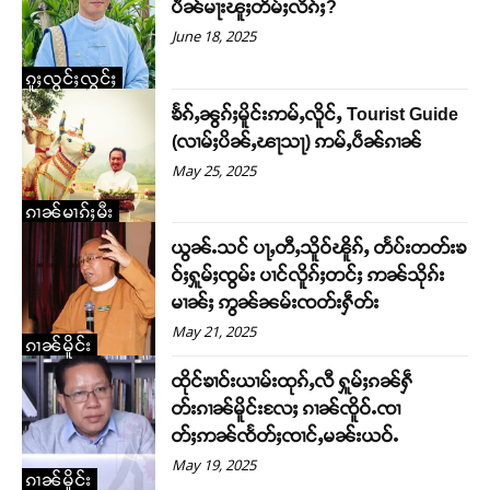
ပဵၼ်မႃးၽူႈတႅမ်ႈလိၵ်ႈ?
June 18, 2025
ၵူႈလွင်ႈလွင်ႈ
ၶႅၵ်ႇၼွၵ်ႈမိူင်းဢမ်ႇလိူင်ႇ Tourist Guide
(လၢမ်ႈပိၼ်ႇၽႃသႃ) ဢမ်ႇပဵၼ်ၵၢၼ်
May 25, 2025
ၵၢၼ်မၢၵ်ႈမီး
ယွၼ်ႉသင် ပႃႇတီႇသိူဝ်ၽိူၵ်ႇ တႅပ်းတတ်းၶ
ဝ်ႈႁူမ်ႈၸွမ်း ပၢင်လိူၵ်ႈတင်ႈ ဢၼ်သိုၵ်း
မၢၼ်ႈ ဢွၼ်ၼမ်းၸတ်းႁဵတ်း
May 21, 2025
ၵၢၼ်မိူင်း
ထိုင်ၶၢဝ်းယၢမ်းထုၵ်ႇလီ ႁူမ်ႈၵၼ်ႁဵ
တ်းၵၢၼ်မိူင်းလႄႈ ၵၢၼ်ၸိူဝ်ႉၸၢ
တ်ႈဢၼ်ၸႅတ်ႈၸၢင်ႇမၼ်းယဝ်ႉ
May 19, 2025
ၵၢၼ်မိူင်း