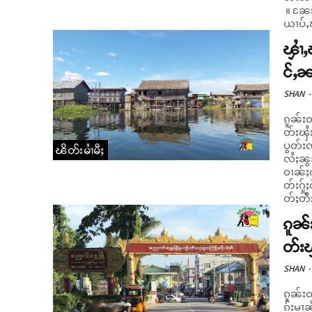
။ ၼႄးဝ
ၾၢႆ
င်ႇၼ
SHAN
-
ၵူၼ်း
တ်းၾႆး
ပွတ်းၸ
ၽိတ်းမၢႆမီႈ
လႆႈၼွၼ်းလီ 
ဝၢၼ်ႈ
တ်းႁႂ်ႈလ
တ်ႈတီႈၽ
ၵူၼ်
တ်း
SHAN
-
ၵူၼ်း
ၵ်းမၢ