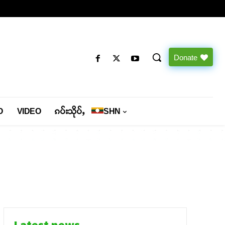
Donate
O
VIDEO
ၵပ်းသိုပ်ႇ
SHN
Latest news