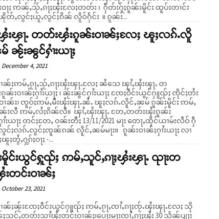
ႃႈ ဢၼ်ႇသႂ်ႇၵႃႈၾႆးလႄႈတတ်း ၊ ႁဵတ်းႁႂ်ႈၵူၼ်းမိူင်း ထူပ်းတၢင်း
ယၢပ်ႇၽိုတ်ႇလွင်ႈယူႇလွင်ႈၵိၼ် လိူဝ်ႁႅင်း ။ ၵူၼ်း...
ႇၾႆးၾႃႉ တတ်းၾႆးၵူၼ်းဝၢၼ်ႈလႄႈ ၽူႈလၵ်ႉလိူ
မ် ၼႂ်းၼွင်ႁၢႆးယႃႈ
December 4, 2021
ဝၢၼ်ႈဢမ်ႇၵႂႃႇသႂ်ႇၵႃႈၾႆးၾႃႉလႄႈ ၼႆသေ ၾၢႆႇၾႆးၾႃႉ တ
ၵူၼ်းဝၢၼ်ႈႁၢႆးယႃႈ ၊ ၼႂ်းၼွင်ႁၢႆးယႃႈ ၸႄႈဝဵင်းယွင်ႁူၺ်ႈ ၸိုင်ႈတႆး
ၢၼ်း၊ ၸူဝ်ႈဢမ်ႇမီးၾႆးၾႃႉၼႆႉ ၽူႈလၵ်ႉလိူင်ႇၼမ် ၵူၼ်းမိူင်း ဢမ်ႇ
ဢမ်ႇလႆႈၵိၼ်လီ။ ၾၢႆႇၾႆးၾႃႉ တႄႇတတ်းၾႆးၵူၼ်း
ႁၢႆးယႃႈ တင်ႈတႄႇ ဝၼ်းတီႈ 13/11/2021 မႃး တေႃႇထိုင်ယၢမ်းလဵဝ် ႁဵ
ွင်ႈလၵ်ႉလွင်ႈၸူၼ်ၵၼ် လိူင်ႇၼမ်မႃး။ ၵူၼ်းဝၢၼ်ႈႁၢႆးယႃႈ လၢ
ူႈတွႆႇႁွၵ်ႈဝႃႈ -...
းမိူင်းယွင်ႁူၺ်ႈ ဢမ်ႇသူင်ႇၵႃႈၾႆးၾႃႉ ၺႃးတ
ၾႆးတင်းဝၢၼ်ႈ
October 23, 2021
ဝၢၼ်ႈၼႂ်းၸႄႈဝဵင်းယွင်ႁူၺ်ႈ ဢမ်ႇၵႂႃႇၸၢႆႇၵႃႈၸႂ်ႉၾႆးၾႃႉလႄႈ သို
ၼ်ႈသင်ႇတတ်းသၢႆၾႆးတင်းဝၢၼ်ႈ၊ပေႃးမႃးၸၢႆႇၵႃႈၾႆး 30 သႅၼ်ပျႃး