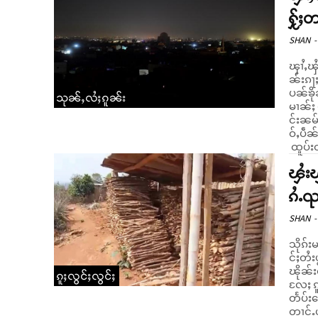
ႁႂ်ႈ
SHAN
-
ၾၢႆႇၾႆ
ၼ်းၵႃႈ
ပၼ်ၶိုၼ
သုၼ်ႇလႆႈၵူၼ်း
မၢၼ်ႈ 
င်းၼမ်
ဝ်ႇပဵၼ
ထူပ်းတ
ၾႆးၾ
ၵႆႉၺ
SHAN
-
သိုၵ်း
င်ႈတႆး
ၽိုၼ်းတႃ
ၵူႈလွင်ႈလွင်ႈ
လႄႈ ၵူ
တႅပ်းသ
တၢင်ႉယ