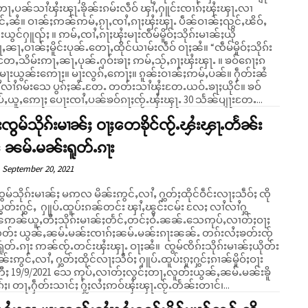
ႇပၼ်သၢႆၾႆးၾႃႉၶိုၼ်းၵမ်းလဵဝ် ၾၢႆႇႁူင်းၸၢၵ်ႈၾႆးၾႃႉလၢ
ႇၵႃႈၾႆးၾႃႉ ပဵၼ်ဝၢၼ်ႈၺွင်ႇၽိဝ်ႇ
င်းယွင်ႁူၺ်ႈ ။ ဢမ်ႇၸၢႆႇၵႃႈၾႆးမႃးၸဵမ်မိူဝ်ႈသိုၵ်းမၢၼ်ႈယို
ႃႇဝၢၼ်ႈမိူင်းပုၼ်ႉတေႃႇထိုင်ယၢမ်းလဵဝ် ဝႃႈၼႆ။ “ၸဵမ်မိူဝ်ႈသိုၵ်း
တႄႇသိမ်းဢႃႇၼႃႇပုၼ်ႉႁဝ်းၶႃႈ ဢမ်ႇသႂ်ႇၵႃႈၾႆးၾႃႉ ။ ၶဝ်ၵေႃႈၵ
်းမႃးယွၼ်းဢေႃႈ။ မႃးလွၵ်ႇဢေႃႈ။ ၵူၼ်းဝၢၼ်ႈဢမ်ႇပၼ်။ ႁဵတ်းၼႆ
ႆလၢႆၵမ်းသေ ပွၵ်ႈၼႆႉတႄႉ တတ်းသၢႆၾႆးတႄႉယဝ်ႉၶႃႈယိုင်။ ၶဝ်
ပ်ႇယူႇဢေႃႈ ပေႃးၸၢႆႇပၼ်ၶဝ်ၵႃႈၸႂ်ႉၾႆးၾႃႉ 30 သႅၼ်ပျႃးတႄႉ...
းၸွမ်သိုၵ်းမၢၼ်ႈ ဝႃႈတေၶိုင်ၸႂ်ႉၾႆးၾႃႉတႅၼ်း
 ၼမ်ႉမၼ်းရူတ်ႉၵႃး
September 20, 2021
သိုၵ်းမၢၼ်ႈ မဢလ မိၼ်းဢွင်ႇလၢႆႇ ႁွတ်ႈထိုင်ဝဵင်းလႃႈသဵဝ်ႈ ၸို
ပွတ်းႁွင်ႇ ႁူပ်ႉထူပ်းၵၼ်တင်း ၾၢႆႇၽွင်းငမ်း လႄႈ လၢႆလၢႆႁွ
ၼ်ဢၼ်ယူႇတီႈသိုၵ်းမၢၼ်ႈတႅင်ႇတင်ႈဝႆႉၼၼ်ႉသေဢုပ်ႇလၢတ်ႈဝႃႈ
တ်း ယွၼ်ႇၼမ်ႉမၼ်းၸၢၵ်ႈၼမ်ႉမၼ်းၵႃးၼၼ်ႉ တၵ်းလႆႈၶတ်းၸႂ်
ႉၵႃး ဢၼ်ၸႂ်ႉတင်းၾႆးၾႃႉ ဝႃႈၼႆ။ ၸွမ်ၸိၵ်းသိုၵ်းမၢၼ်ႈယိုတ်း
 မိၼ်းဢွင်ႇလၢႆႇ ႁွတ်ႈထိုင်လႃႈသဵဝ်ႈ ႁူပ်ႉထူပ်းၵူႈႁွင်ႈၵၢၼ်မိူဝ်ႈဝႃး
ီႈ 19/9/2021 သေ ဢုပ်ႇလၢတ်ႈလွင်ႈတႃႇလူတ်းယွၼ်ႇၼမ်ႉမၼ်းၶိူ
်ႈ၊ တႃႇႁဵတ်းသၢင်ႈ ႁႂ်ႈလႆႈဢဝ်ၾႆးၾႃႉၸႂ်ႉတႅၼ်းတၢင်၊...