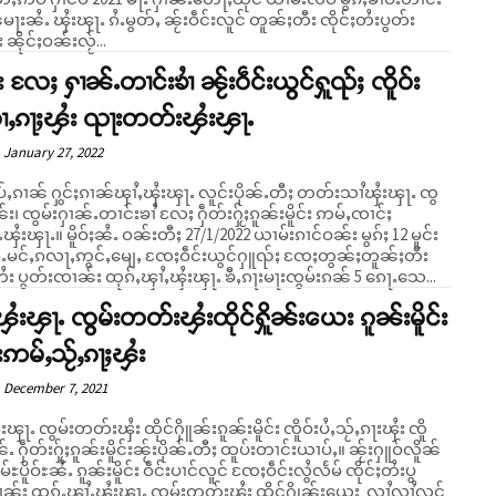
်မႃးၼႆႉ ၾႆးၾႃႉ ၵႆႉမွတ်ႇ ၼႂ်းဝဵင်းလူင် တူၼ်ႈတီး ၸိုင်ႈတႆးပွတ်း
ၼိုင်ႈဝၼ်းလႂ်...
်း လႄႈ ႁၢၼ်ႉတၢင်းၶၢႆ ၼႂ်းဝဵင်းယွင်ႁူၺ်ႈ ၸိူဝ်း
ၢႆႇၵႃႈၾႆး ၺႃးတတ်းၾႆးၾႃႉ
January 27, 2022
ပ်ႇၵၢၼ် ႁွင်ႈၵၢၼ်ၾၢႆႇၾႆးၾႃႉ လူင်းပိုၼ်ႉတီႈ တတ်းသၢႆၾႆးၾႃႉ ၸွ
ၼ်း၊ ၸွမ်းႁၢၼ်ႉတၢင်းၶၢႆ လႄႈ ႁဵတ်းႁႂ်ႈၵူၼ်းမိူင်း ဢမ်ႇၸၢင်ႈ
းတီႈ 27/1/2022 ယၢမ်းၵၢင်ဝၼ်း မွၵ်ႈ 12 မူင်း
ၵ်ႉမင်ႇၵလႃႇဢွင်ႇမျေႇ ၸႄႈဝဵင်းယွင်ႁူၺ်ႈ ၸႄႈတွၼ်ႈတူၼ်ႈတီး
တႆး ပွတ်းၸၢၼ်း ထုၵ်ႇၾၢႆႇၾႆးၾႃႉ ၶီႇၵႃးမႃးၸွမ်းၵၼ် 5 ၵေႃႉသေ...
ၾႆးၾႃႉ ၸွမ်းတတ်းၾႆးထိုင်ႁိူၼ်းယေး ၵူၼ်းမိူင်း
်းဢမ်ႇသႂ်ႇၵႃႈၾႆး
December 7, 2021
းၾႃႉ ၸွမ်းတတ်းၾႆး ထိုင်ႁိူၼ်းၵူၼ်းမိူင်း ၸိူဝ်းပႆႇသႂ်ႇၵႃးၾႆး ၸိူ
ႁဵတ်းႁႂ်ႈၵူၼ်းမိူင်းၼႂ်းပိုၼ်ႉတီႈ ထူပ်းတၢင်းယၢပ်ႇ။ ၼႂ်းႁူဝ်လိူၼ်
်ႊပိူဝ်ႊၼႆႉ ၵူၼ်းမိူင်း ဝဵင်းပၢင်လူင် ၸႄႈဝဵင်းလွႆလႅမ် ၸိုင်ႈတႆးပွ
ၼ်း ထုၵ်ႇၾၢႆႇၾႆးၾႃႉ ၸွမ်းတတ်းၾႆး ထိုင်ႁိုၼ်းယေး လၢႆလၢႆလင်