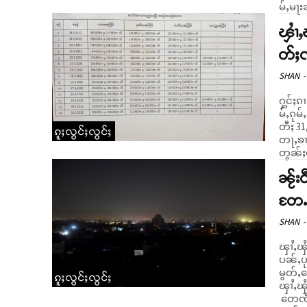
မ်ႇမႃး
ၾၢႆ
တ်ႈၸ
SHAN
-
ႁွင်ႈ
မ်ႇၵုမ
တီႈ 3
ၵူႈလွင်ႈလွင်ႈ
တႃႇၶၢ
တွၼ်ႈလၢ
ၼႂ်း
တႄႉ
SHAN
-
ၾၢႆႇၾႆ
ပၼ်ႇပ
မွတ်ႇ
ၵူႈလွင်ႈလွင်ႈ
ၾၢႆႇၾ
တေၸႅၵ