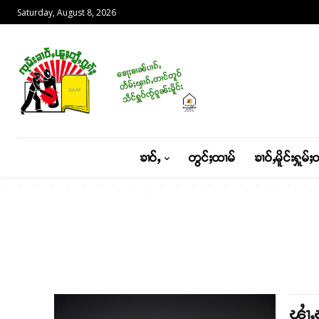
Saturday, August 8, 2026
ၶၢဝ်ႇ
တွင်ႈထၢမ်
ၶၢဝ်ႇမိူင်းႁူမ်ႈ
ၾၢႆႇ