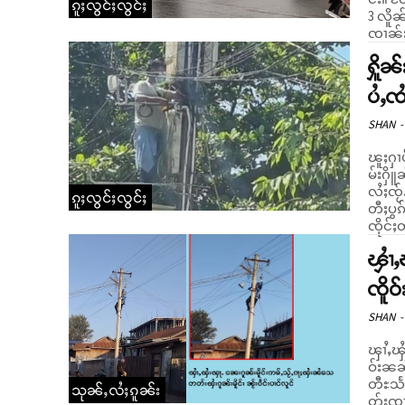
ၵူႈလွင်ႈလွင်ႈ
3 လိူၼ
ၸၢၼ်း 
ႁိူၼ
ပႆႇၸ
SHAN
-
ၽူႈႁၢ
မ်းႁိူ
လႆႈၸႂ်ႉၾႆးၾႃႉ။ မိူဝ်ႈၼႆႉ ဝၼ်
ၵူႈလွင်ႈလွင်ႈ
တီႈပွ
ၸိုင်ႈ
ၾၢႆႇ
ၸိူဝ
SHAN
-
ၾၢႆႇၾႆ
ဝ်းၼၼ်ႉ 
တီႊသႅမ
သုၼ်ႇလႆႈၵူၼ်း
တ်းၸၢ