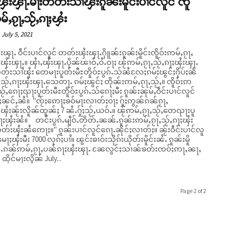
ၾႆးၾႃႉမႃးတတ်းသၢႆၾႆးၵူၼ်းမိူင်းပၢင်လူင် ၸိူ
မ်ႇၵႂႃႇသႂ်ႇၵႃႈၾႆး
July 5, 2021
းၾႃႉ ဝဵင်းပၢင်လူင် တတ်းၾႆးၾႃႉႁိူၼ်းၵူၼ်းမိူင်းၸိူဝ်းဢမ်ႇၵႂႃႇ
ုၼ်ၽၢဝ်ႇဝႆႉဝႃႈ ၽႂ်ဢမ်ႇၵႂႃႇသႂ်ႇၵႃႈၾႆးၾႃႉ
းသၢႆၾႆး တေမႃးပူတ်းမီႊတိူဝ်ႊပွၵ်ႉသ်ၼႆလႄႈၵမ်ႈၽွင်ႈႁိပ်ႈၼႅ
ႇသႂ်ႇၵႃႈၾႆးၾႃႉသေတႃႉ ၵမ်ႈၽွင်ႈ တိုၼ်းဢမ်ႇၵႂႃႇသႂ်ႇ။ ၸိူဝ်းဢ
ႇသႂ်ႇၵေႃႈၺႃးပူတ်းမီႊတိူဝ်ႊပွၵ်ႉသ်ၵေႃႈမီး ၵူၼ်းၼုမ်ႇဝဵင်းပၢင်လူင်
ေႃႈၶဝ်မႃးလၢတ်ႈဝႃႈ ႁႂ်ႈဢွၼ်ၵၼ်ၵႂႃႇ
ႈၾႆးၼႂ်းလိူၼ်ထူၼ်ႈ 7 ၼႆႉႁႂ်ႈသႂ်ႇယဝ်ႉ။ ၽႂ်ဢမ်ႇၵႂႃႇသႂ်ႇတေၺႃးပူ
ႈၾႆးၼႆ။ တင်းပွၵ်ႉမျဵဝ်ႉတိတ်ႉၼၼ်ႉ​​ၵူၼ်းဢမ်ႇၵႂႃႇသႂ်ႇၵႃႈၾႆး
ၾႆးၼႆဢေႃႈ။" ၵူၼ်းပၢင်လူင်ၵေႃႉၼိုင်ႈလၢတ်ႈ။ ၼႂ်းဝဵင်းပၢင်လူ
ေႃႈၾႆးမီး 7000 လုၵ်ႈပၢႆ​​။ ၽွင်းၶၢဝ်းသိုၵ်းယိုတ်းမိူင်းၼႆႉ ၵူၼ်းမိူ
မ်ႉၵၼ်ဢမ်ႇၵႂႃႇပၼ်ၵႃႈၾႆးၾႃႉ ၼႄလွင်ႈသၢၼ်ၶတ်းၸဝ်ႈဢႃႇၼႃႇ
သိုၵ်း။ ထိုင်မႃးလိူၼ် July...
Page 2 of 2