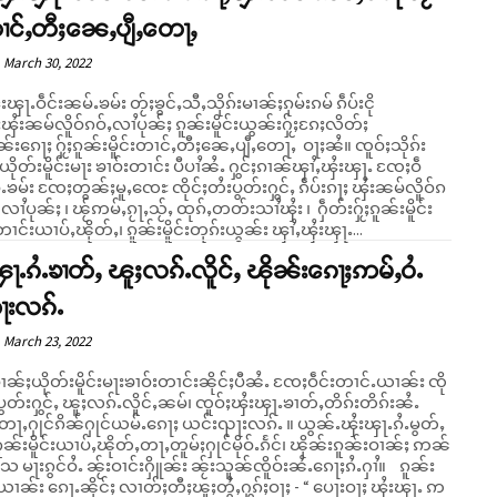
တၢင်ႇတီႈၼေႇပျီႇတေႃႇ
March 30, 2022
းၾႃႉဝဵင်းၼမ်ႉၶမ်း တႂ်ႈၶွင်ႇသီႇသိုၵ်းမၢၼ်ႈၵုမ်းၵမ် ၵဵပ်းငို
ၾႆးၼမ်လိူဝ်ၵဝ်ႇလၢႆပုၼ်ႈ ၵူၼ်းမိူင်းယွၼ်းႁႂ်ႈၵႄႈလိတ်ႈ
်းၵေႃႈ ႁႂ်ႈၵူၼ်းမိူင်းတၢင်ႇတီႈၼေႇပျီႇတေႃႇ ဝႃႈၼႆ။ ၸူဝ်ႈသိုၵ်း
ယိုတ်းမိူင်းမႃး ၶၢဝ်းတၢင်း ပီပၢႆၼႆႉ ႁွင်ႈၵၢၼ်ၾၢႆႇၾႆးၾႃႉ ၸႄႈဝဵ
ႉၶမ်း ၸႄႈတွၼ်ႈမူႇၸေႊ ၸိုင်ႈတႆးပွတ်းႁွင်ႇ ၵဵပ်းၵႃႈ ၾႆးၼမ်လိူဝ်ၵ
်လၢႆပုၼ်ႈ ၊ ၽႂ်ဢမ်ႇၵႂႃႇသႂ်ႇ ထုၵ်ႇတတ်းသၢႆၾႆး ၊ ႁဵတ်းႁႂ်ႈၵူၼ်းမိူင်း
ၢင်းယၢပ်ႇၽိုတ်ႇ၊ ၵူၼ်းမိူင်းတုၵ်းယွၼ်း ၾၢႆႇၾႆးၾႃႉ...
ႃႉၵႆႉၶၢတ်ႇ ၽူႈလၵ်ႉလိူင်ႇ ၽိုၼ်းၵေႃႈဢမ်ႇဝႆႉ
ႃးလၵ်ႉ
March 23, 2022
မၢၼ်ႈယိုတ်းမိူင်းမႃးၶၢဝ်းတၢင်းၼိုင်ႈပီၼႆႉ ၸႄႈဝဵင်းတၢင်ႉယၢၼ်း ၸို
ပွတ်းႁွင်ႇ ၽူႈလၵ်ႉလိူင်ႇၼမ်၊ ၸူဝ်ႈၾႆးၾႃႉၶၢတ်ႇတိၵ်းတိၵ်းၼႆႉ
ႇႁုင်ၵိၼ်ႁုင်ယမ်ႉၵေႃႈ ယင်းၺႃးလၵ်ႉ ။ ယွၼ်ႉၾႆးၾႃႉၵႆႉမွတ်ႇ
ၼ်းမိူင်းယၢပ်ႇၽိုတ်ႇတႃႇတူမ်ႈႁုင်မိုဝ်ႉၵႅင်၊ ၽိုၼ်းၵူၼ်းဝၢၼ်ႈ ဢၼ်
ေ မႃးၵွင်ဝႆႉ ၼႂ်းဝၢင်းႁိူၼ်း ၼႂ်းသူၼ်ၸိူဝ်းၼႆႉၵေႃႈၵႆႉႁၢႆ။ ၵူၼ်း
ၢၼ်း ၵေႃႉၼိုင်ႈ လၢတ်ႈတီႈၽူႈတွႆႇႁွၵ်ႈဝႃႈ - “ ပေႃးဝႃႈ ၾႆးၾႃႉ ဢ