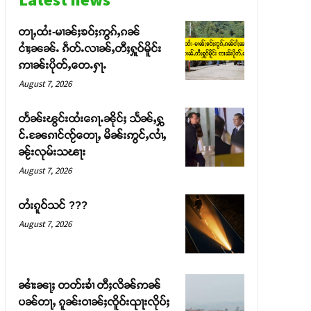
တႃႇထႆး-မၢၼ်ႈၶဝ်ႈဢွၵ်ႇၵၼ်
ငၢႆႈၼၼ်ႉ ၵဵတ်ႉလၢၼ်ႇတီႈႁူဝ်မိူင်း
ဢၢၼ်းပိုတ်ႇတေႉႁႃႉ
August 7, 2026
တႅၼ်းၽွင်းထႆးၵေႃႉၼိုင်ႈ သႅၼ်ႇႁွ
င်ႉၼႄၵၢင်ၸႂ်တေႃႇ မိၼ်းဢွင်ႇလၢႆႇ
ၼႂ်းလုမ်းသၽႃး
August 7, 2026
တႆးၵူဝ်သင် ???
August 7, 2026
ၼၢႆးၼႃႈ တတ်းၶၢႆ တီႈလိၼ်ဢၼ်
ပၼ်တႃႇ ၵူၼ်းဝၢၼ်ႈၸိူဝ်းၺႃးလိုပ်ႈ