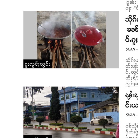
ၵူၼ်း 
ဝႃႈ -“
သိုၵ
ၶၼ်ၼ
ဝ်ႉၵူ
SHAN
-
သိုၵ်း
ၵူႈလွင်ႈလွင်ႈ
တ်းၾႆး
င်ႉ တွင
တီႈ 6/
လွင်ႈၼ
ၾႆးၾ
င်းယၢ
SHAN
-
ဝၢႆးသိ
ႁဵတ်းႁ
င်း။ တႄႇဢဝ် ႁၢင်ပီ 2021 မႃး ႁၢၼ်ႉတေႃႇထိုင် ယၢမ်းလဵဝ် မွၵ်ႈၶၢဝ်းတၢင်း