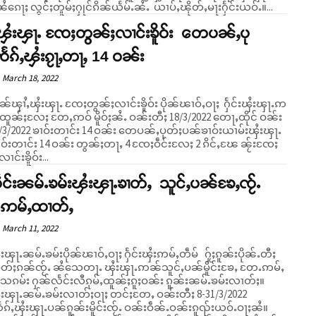
ၼႆၵေႃႈ လွင်ႈတူမ်ႈႁုင်ၵိၼ်ယႅမ်ႉၼႆႉ ယၢပ်ႇၽိုတ်ႇမႃးႁႅင်းယဝ်ႉ။...
ႇၾႆးၾႃႉ ၸႄႈတွၼ်ႈလၢင်းၶိူဝ်း တေပၼ်ႇပု
ႅၵ်ႇၾႆးၵႂႃႇတႃႇ 14 ဝၼ်း
March 18, 2022
ၵၢၼ်ၾၢႆႇၾႆးၾႃႉ ၸႄႈတွၼ်ႈလၢင်းၶိူဝ်း ပိုၼ်ၽၢဝ်ႇဝႃႈ ႁႅင်းၾႆးၾႃႉဢ
်ႇထူၼ်ႈလႄႈ တႄႇဢဝ် မိူဝ်ႈၼႆႉ ဝၼ်းတီႈ 18/3/2022 တေႃႇထိုင် ဝၼ်း
1/3/2022 ၶၢဝ်းတၢင်း 14 ဝၼ်း တေပၼ်ႇပုတ်ႈပၼ်ၶၢဝ်းယၢမ်းၾႆးၾႃႉ
ဝ်းတၢင်း 14 ဝၼ်း တွၼ်ႈတႃႇ 4 ၸႄႈဝဵင်းလႄႈ 2 ၵိင်ႇၽႄ ၼႂ်းၸႄႈ
င်းၶိူဝ်း...
ဝဵင်းၼမ်ႉၶမ်းၾႆးၾႃႉၶၢတ်ႇ သူင်ႇပၼ်ၶႄႇၸႂ်ႉ
ဢမ်ႇထၢတ်ႇ
March 11, 2022
းၾႃႉၼမ်ႉၶမ်းပိုၼ်ၽၢဝ်ႇဝႃႈ ႁႅင်းၾႆးဢမ်ႇတဵမ် ႁႂ်ႈၵူၼ်းပိုၼ်ႉတီႈ
ုတ်ႈၵၼ်ၸႂ်ႉ ၼႆသေတႃႉ ၾႆးၾႃႉဢၼ်သူင်ႇပၼ်မိူင်းၶႄႇ တႄႉဢမ်ႇ
သေၵမ်း ႁၼ်လႅင်းလီၵုမ်ႇထူၼ်ႈၵူႈဝၼ်း ၵူၼ်းၼမ်ႉၶမ်းလၢတ်ႈ။
ႆးၾႃႉၼမ်ႉၶမ်းလၢတ်ႈဝႃႈ တင်ႈတႄႇ ဝၼ်းတီႈ 8-31/3/2022
်ႇၾႆးၾႃႉပၼ်ၵူၼ်းမိူင်းၸႂ်ႉ ဝၼ်းဝဵၼ်ႉဝၼ်းၵူၺ်းယဝ်ႉဝႃႈၼႆ။