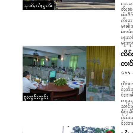
တေတေႃ
သုၼ်ႇလႆႈၵူၼ်း
တ်ႈၼင်ႇၼႆ။ ဝၢၼ်ႈဢၼ်ဢမ်ႇၵႂႃႇၸၢႆ
ၼႂ်းဝဵ
တ်းဢႃႇၼ
မၢၼ်ႈ
မ်းၵမ
မႃးလၢ
မႃးဢု
ၸိၵ်
တၢင်
SHAN
-
ၸိၵ်းၸွမ်
င်ႈတႆး
င်ႈၵၢ
ၵူႈလွင်ႈလွင်ႈ
တႃႇလူ
သၢင်ႈရူတ်
မိူင်း
ဝၼ်းတ
င်ႈၸၢၵ