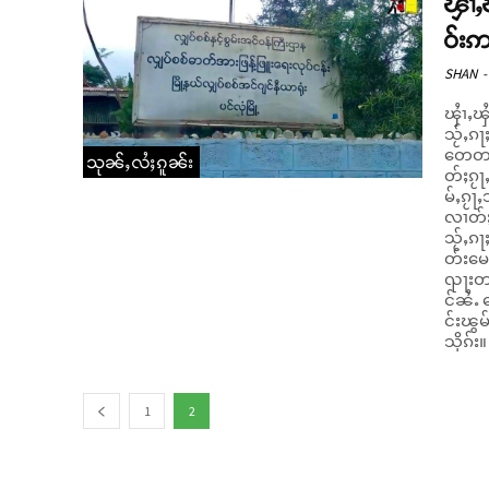
ၾၢႆႇ
ဝ်းဢ
SHAN
-
ၾႆၢႇၾႆ
သႂ်ႇၵႃႈၾႆးၾႃႉ။ ၾႆၢႇၾႆးၾႃႉပိ
တေတတ်
သုၼ်ႇလႆႈၵူၼ်း
တ်ႈၵႂႃ
မ်ႇၵႂႃ
လၢတ်ႈၼင်ႇၼႆ။ "ၸႂ်ႈ​​ဢ
သႂ်ႇၵႃ
တ်းမေႃ
ၺႃးတတ်း
င်ၼႆႉ မ
င်းၽွ
1
2