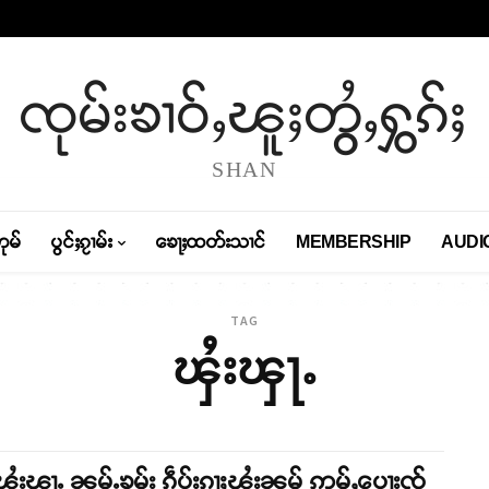
ၸုမ်းၶၢဝ်ႇၽူႈတွႆႇႁွၵ်ႈ
SHAN
တုမ်
ပွင်ႈၵႂၢမ်း
ၶေႃႈထတ်းသၢင်
MEMBERSHIP
AUDI
TAG
ၾႆးၾႃႉ
ၾႆးၾႃႉ ၼမ်ႉၶမ်း ၵဵပ်းၵႃႈၾႆးၼမ် ဢမ်ႇပေႃးၸႂ်