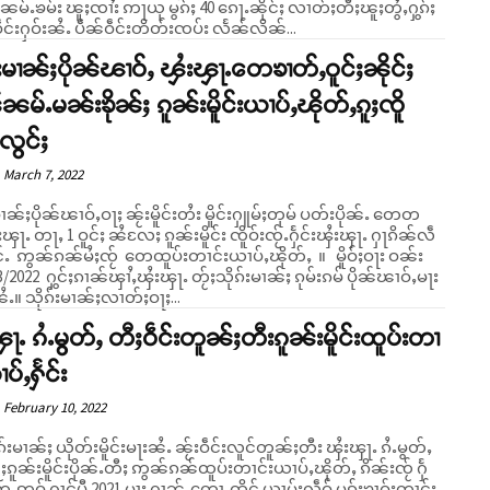
ၼမ်ႉၶမ်း ၽူႈၸၢႆး ဢႃယု မွၵ်ႈ 40 ၵေႃႉၼိုင်ႈ လၢတ်ႈတီႈၽူႈတွႆႇႁွၵ်ႈ
ဝဵင်းႁဝ်းၼႆႉ ပဵၼ်ဝဵင်းတိတ်းၸပ်း လႅၼ်လိၼ်...
်းမၢၼ်ႈပိုၼ်ၽၢဝ်ႇ ၾႆးၾႃႉတေၶၢတ်ႇဝူင်ႈၼိုင်ႈ
မ်ႉမၼ်းၶိုၼ်ႈ ၵူၼ်းမိူင်းယၢပ်ႇၽိုတ်ႇၵူႈၸိူ
ႈလွင်ႈ
March 7, 2022
မၢၼ်ႈပိုၼ်ၽၢဝ်ႇဝႃႈ ၼႂ်းမိူင်းတႆး မိူင်းႁူမ်ႈတုမ် ပတ်းပိုၼ်ႉ တေတ
ၾႃႉ တႃႇ 1 ဝူင်ႈ ၼႆလႄႈ ၵူၼ်းမိူင်း ၸိူဝ်းၸႂ်ႉႁႅင်းၾႆးၾႃႉ ႁႃၵိၼ်လဵ
်ႉ ဢွၼ်ၵၼ်မႆႈၸႂ် တေထူပ်းတၢင်းယၢပ်ႇၽိုတ်ႇ ။ မိူဝ်ႈဝႃး ဝၼ်း
3/2022 ႁွင်ႈၵၢၼ်ၾၢႆႇၾႆးၾႃႉ တႂ်ႈသိုၵ်းမၢၼ်ႈ ၵုမ်းၵမ် ပိုၼ်ၽၢဝ်ႇမႃး
ႆႉ။ သိုၵ်းမၢၼ်ႈလၢတ်ႈဝႃႈ...
ႃႉ ၵႆႉမွတ်ႇ တီႈဝဵင်းတူၼ်ႈတီးၵူၼ်းမိူင်းထူပ်းတၢ
ပ်ႇႁႅင်း
February 10, 2022
ုၵ်းမၢၼ်ႈ ယိုတ်းမိူင်းမႃးၼႆႉ ၼႂ်းဝဵင်းလူင်တူၼ်ႈတီး ၾႆးၾႃႉ ၵႆႉမွတ်ႇ
ႂ်ႈၵူၼ်းမိူင်းပိုၼ်ႉတီႈ ဢွၼ်ၵၼ်ထူပ်းတၢင်းယၢပ်ႇၽိုတ်ႇ ၵိၼ်းၸႂ် ႁႅ