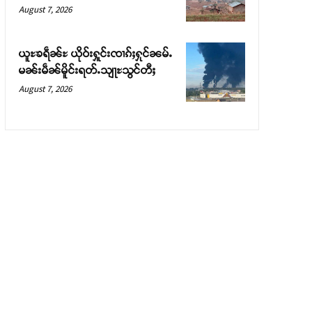
August 7, 2026
ယူႊၶရဵၼ်ႊ ယိုဝ်းႁူင်းၸၢၵ်ႈႁုင်ၼမ်ႉ
မၼ်းမဵၼ်မိူင်းရတ်ႉသျႃႊသွင်တီႈ
August 7, 2026