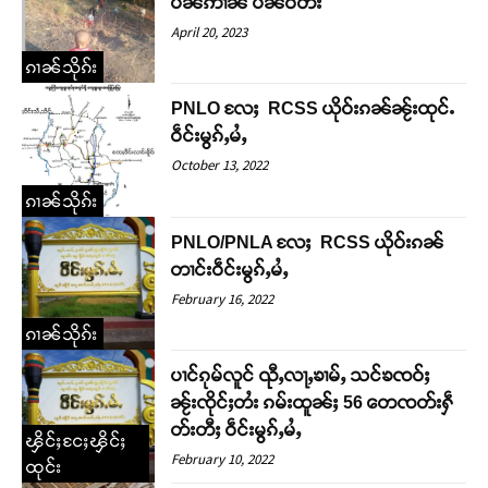
ပဵၼ်ဢၢၼ် ပဵၼ်ဝတ်း
April 20, 2023
ၵၢၼ်သိုၵ်း
PNLO လႄႈ RCSS ယိုဝ်းၵၼ်ၼႂ်းထုင်ႉ
ဝဵင်းမွၵ်ႇမႆႇ
October 13, 2022
ၵၢၼ်သိုၵ်း
PNLO/PNLA လႄႈ RCSS ယိုဝ်းၵၼ်
တၢင်းဝဵင်းမွၵ်ႇမႆႇ
February 16, 2022
ၵၢၼ်သိုၵ်း
ပၢင်ၵုမ်လူင် ၺီႇလႃႇၶၢမ်ႇ သင်ၶၸဝ်ႈ
ၼႂ်းၸိုင်ႈတႆး ၵမ်းထူၼ်ႈ 56 တေၸတ်းႁဵ
တ်းတီႈ ဝဵင်းမွၵ်ႇမႆႇ
ၾိင်ႈငႄႈၾိင်ႈ
February 10, 2022
ထုင်း