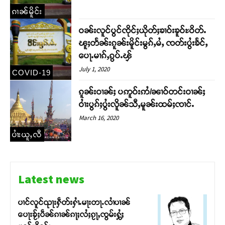
ၵၢၼ်မိူင်း
Support SHAN
ဝၼ်းလူင်ပွင်ၸိုင်ႈယိုတ်ႈၶၢဝ်းၶူဝ်ႊဝိတ်ႉ
ၽူႈတႅၼ်းၵူၼ်းမိူင်းမွၵ်ႇမႆႇ ၸတ်းပွႆးၶႅင်ႇ
တႃႇႁႂ်ႈသဵင်ၵၢင်ၸႂ်ၵူၼ်းမိူင်း ၵူႈတီႈၵူႈလႅၼ်ပေႃးတေၸွ
ပေႃႉမၢၵ်ႇၵွပ်ႉၾ်
တ်ႇ တူဝ်ႈလုမ်ႈၾႃႉၼၼ်ႉ ၶဝ်ႈႁူမ်ႈၵမ်ႉထႅမ် ၸုမ်းၶၢ
July 1, 2020
ဝ်ႇၽူႈတွႆႇႁွၵ်ႈ လႆႈယူႇၶႃႈဢေႃႈ။
COVID-19
ၵူၼ်းဝၢၼ်ႈ ပဢူဝ်းဢႆ/ၼၢဝ်တင်းဝၢၼ်ႈ
Donate Now
ဝၢႆးပွၵ်ႈပွႆးလိူၼ်သီႇမူၼ်းထမ်ႈၸၢင်ႉ
March 16, 2020
ပၢႆးယူႇလီ
Latest news
ပၢင်လူင်ၺႃးႁဵတ်းႁၢႆႉမႃးတႃႉလၢႆပၢၼ် ​​
ပေႃးၶႂ်ႈပဵၼ်ၵၢၼ်ၵႃႈလႆႈၵႂႃႇၸွမ်းႁွႆႈ