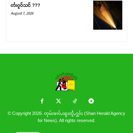
တႆးၵူဝ်သင် ???
August 7, 2026
© Copyright 2026. ၸုမ်းၶၢဝ်ႇၽူႈတွႆႇႁွၵ်ႈ (Shan Herald Agency
for News). All rights reserved.