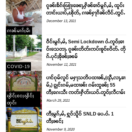
ၵူၼ်းၶႅၵ်းၽြႃးၼေႃႇႁိၼ်ၶၢဝ်မွၵ်ႇမႆႇ ထူပ်း
တၢင်းယၢပ်ႇၽိုတ်ႇ ၵၢၼ်ႁႃၵိၼ်လဵင်ႉတွင်ႉ
December 13, 2021
ၵၢၼ်မၢၵ်ႈမီး
ဝဵင်းမွၵ်ႇမႆႇ Semi Lockdown ဝႆႉၸူဝ်ႈၶၢ
ဝ်းသေတႃႉ ၵူၼ်းတိတ်းၸပ်းၶူဝ်ႊဝိတ်ႉ တို
ၵ်ႉပုင်ႈၶိုၼ်ႈၼမ်
November 12, 2021
COVID-19
ပၢင်ၵုမ်လူင် မႁႃသတိပထၢၼ်ႇ(ၺီႇလႃႇၶၢ
မ်ႇ) ၵျွင်းၵမ်ႇမထၢၼ်း ၵမ်းထူၼ်ႈ 55
တီႈၵေးသီး ၸတ်းႁဵတ်းယဝ်ႉတူဝ်ႈလီငၢမ်း
ၾိင်ႈငႄႈၾိင်ႈ
March 29, 2021
ထုင်း
တီႈမွၵ်ႇမႆႇ ႁူဝ်သိူဝ် SNLD ပေႉဝႆႉ 1
တီႈၼင်ႈ
November 9, 2020