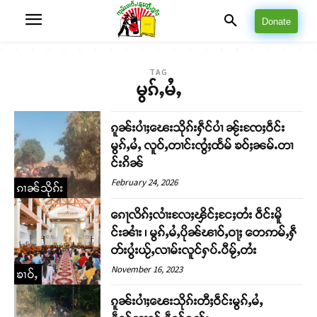
Donate
TAG
မွၵ်ႇမႆႇ
ၵူၼ်းပၢႆႈၽေးသိုၵ်းႁဵင်ပၢႆ ၼႂ်းၸႄႈဝဵင်း
မွၵ်ႇမႆႇ လူဝ်ႇတၢင်းၸွႆႈထႅမ် ၶဝ်ႈၼမ်ႉတၢ
င်းၵိၼ်
February 24, 2026
ၵၢၼ်သိုၵ်း
ၵေႃလိၵ်ႈလၢႆးလႄႈၾိင်ႈငႄႈတႆး ဝဵင်းမိူ
င်းၼၢႆး ၊ မွၵ်ႇမႆႇပိုၼ်ၽၢဝ်ႇဝႃႈ တေဢမ်ႇႁဵ
တ်းပွႆးယႂ်ႇလၢမ်းလူင်ႁပ်ႉပီမႂ်ႇတႆး
November 16, 2023
ၶၢဝ်ႇ
ၵူၼ်းပၢႆႈၽေးသိုၵ်းတီႈဝဵင်းမွၵ်ႇမႆႇ