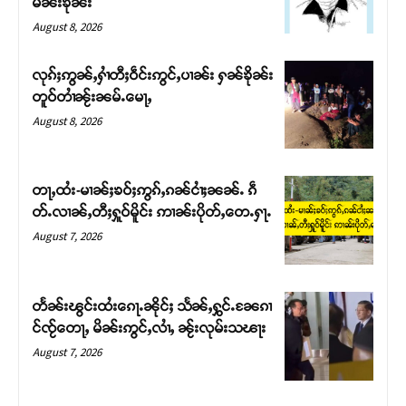
မၼ်းၶိုၼ်း
August 8, 2026
လုၵ်ႈဢွၼ်ႇႁၢႆတီႈဝဵင်းဢွင်ႇပၢၼ်း ႁၼ်ၶိုၼ်း
တူဝ်တၢႆၼႂ်းၼမ်ႉမေႃႇ
August 8, 2026
တႃႇထႆး-မၢၼ်ႈၶဝ်ႈဢွၵ်ႇၵၼ်ငၢႆႈၼၼ်ႉ ၵဵ
တ်ႉလၢၼ်ႇတီႈႁူဝ်မိူင်း ဢၢၼ်းပိုတ်ႇတေႉႁႃႉ
August 7, 2026
တႅၼ်းၽွင်းထႆးၵေႃႉၼိုင်ႈ သႅၼ်ႇႁွင်ႉၼႄၵၢ
င်ၸႂ်တေႃႇ မိၼ်းဢွင်ႇလၢႆႇ ၼႂ်းလုမ်းသၽႃး
August 7, 2026