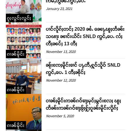
ဢမ်ႇတွၼ်ႉဢွင်ႇပေႉ
January 23, 2021
ၵူႈလွင်ႈလွင်ႈ
ပၢင်လိူၵ်ႈတင်ႈ 2020 ၼႆႉ ၼေႃႇၽူႈတႅၼ်း
သၽႃး ၼၢင်းယိင်း SNLD ဢွင်ႇပေႉ လႆႈ
တီႈၼင်ႈ 13 တီႈ
November 13, 2020
ၵၢၼ်မိူင်း
ၼႂ်းၸႄႈမိူင်းၶၢင် ပႃႇတီႇႁူဝ်သိူဝ် SNLD
ဢွင်ႇပေႉ 1 တီႈၼိုင်ႈ
November 12, 2020
ၵၢၼ်မိူင်း
ဝၢၼ်ႈမိူင်းဢၼ်ၵဝ်ၶႃႈမုင်ႈမွင်းလႄႈ ၽူႈ
တႅၼ်းဢၼ်ၵဝ်ၶႃႈၶႂ်ႈႁႂ်ႈၵူၼ်းမိူင်းလိူၵ်ႈ
November 5, 2020
ၵၢၼ်မိူင်း