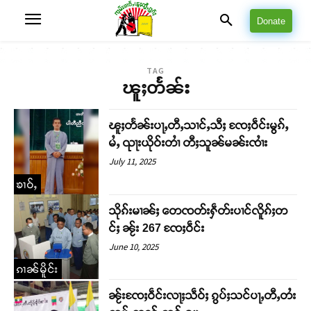
Donate
TAG
ၽူႈတႅၼ်း
ၽူႈတႅၼ်းပႃႇတီႇသၢင်ႇသီႈ ၸႄႈဝဵင်းမွၵ်ႇ
မႆႇ ၺႃးယိုဝ်းတၢႆ တီႈသူၼ်မၼ်းၸၢႆး
July 11, 2025
ၶၢဝ်ႇ
သိုၵ်းမၢၼ်ႈ တေၸတ်းႁဵတ်းပၢင်လိူၵ်ႈတ
င်ႈ ၼႂ်း 267 ၸႄႈဝဵင်း
June 10, 2025
ၵၢၼ်မိူင်း
ၼႂ်းၸႄႈဝဵင်းလႃႈသဵဝ်ႈ ၵွပ်ႈသင်ပႃႇတီႇတႆး