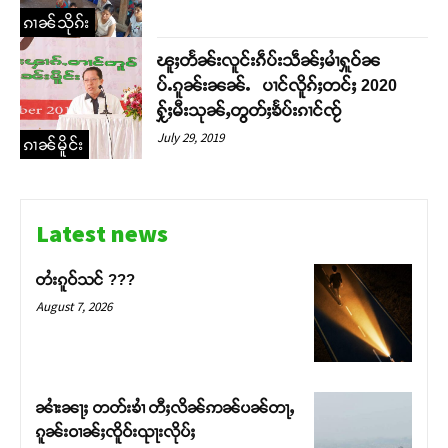
ၵၢၼ်သိုၵ်း
တႃႇႁႂ်ႈသဵင်ၵၢင်ၸႂ်ၵူၼ်းမိူင်း ၵူႈတီႈၵူႈလႅၼ်ပေႃးတေၸွ
တ်ႇ တူဝ်ႈလုမ်ႈၾႃႉၼၼ်ႉ ၶဝ်ႈႁူမ်ႈၵမ်ႉထႅမ် ၸုမ်းၶၢ
ၽူႈတႅၼ်းလူင်းၵဵပ်းသဵၼ်ႈမၢႆႁူဝ်ၼ
ဝ်ႇၽူႈတွႆႇႁွၵ်ႈ လႆႈယူႇၶႃႈဢေႃႈ။
ပ်ႉၵူၼ်းၼၼ်ႉ ပၢင်လိူၵ်ႈတင်ႈ 2020
ႁႂ်ႈမီးသုၼ်ႇတွတ်ႈၶႅပ်းၵၢင်ၸႂ်
July 29, 2019
Donate Now
ၵၢၼ်မိူင်း
Latest news
တႆးၵူဝ်သင် ???
August 7, 2026
ၼၢႆးၼႃႈ တတ်းၶၢႆ တီႈလိၼ်ဢၼ်ပၼ်တႃႇ
ၵူၼ်းဝၢၼ်ႈၸိူဝ်းၺႃးလိုပ်ႈ