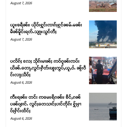
August 7, 2026
ယူႊၶရဵၼ်ႊ ယိုဝ်းႁူင်းၸၢၵ်ႈႁုင်ၼမ်ႉမၼ်း
မဵၼ်မိူင်းရတ်ႉသျႃႊသွင်တီႈ
August 7, 2026
ပလိၵ်ႈ လႄႈ သိုၵ်းမၢၼ်ႈ ဢဝ်ၵူၼ်းၸပ်း
ယိၼ်ႉတေႃႇလွင်းႁဵတ်းၽူႈၸွပ်ႇယူႇဝႆႉ ၼႂ်းဝဵ
င်းလႃႈသဵဝ်ႈ
August 6, 2026
ဢီႊရၼ်ႊ တင်း ဢမေႊရိၵၼ်ႊ ၶဵင်ႇၵၼ်
ပၼ်ၾၢင်ႉ လွင်ႈတေသၢင်ႈပၢင်တိုၵ်း ႁႂ်ႈႁၢ
ဝ်ႈႁႅင်းထႅင်ႈ
August 6, 2026