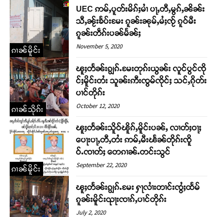
UEC ဢမ်ႇပူတ်းမိၵ်ႈမၢႆ ပႃႇတီႇမွၵ်ႇၼိၼ်း
သီႇၼႂ်းၶႅပ်းမႄး ၵူၼ်းၼုမ်ႇမႆႈၸႂ် ၵူဝ်မီး
ၵူၼ်းတဵၵ်းပၼ်မႅၼ်ႈ
November 5, 2020
ၵၢၼ်မိူင်း
ၽူႈတႅၼ်းၵျွၵ်ႉမႄးတုၵ်းယွၼ်း လူင်ပွင်ၸို
င်ႈမိူင်းတႆး သူၼ်းဢီးၸွမ်ၸိုင်ႈ သင်ႇၵိုတ်း
ပၢင်တိုၵ်း
October 12, 2020
ၵၢၼ်သိုၵ်း
ၽူႈတႅၼ်းသိူဝ်ၽိူၵ်ႇမိူင်းပၼ်ႇ လၢတ်ႈဝႃႈ
ပေႃးပႃႇတီႇတႆး ဢမ်ႇမီးၽႅၼ်တိုၵ်းၸိူ
ဝ်ႉၸၢတ်ႈ တေၵၢၼ်ႉတင်းသွင်
September 22, 2020
ၵၢၼ်မိူင်း
ၽူႈတႅၼ်းၵျွၵ်ႉမႄး ႁႃလၢႆးတၢင်းၸွႆႈထႅမ်
ၵူၼ်းမိူင်းၺႃးၸၢၵ်ႇပၢင်တိုၵ်း
Support SHAN
July 2, 2020