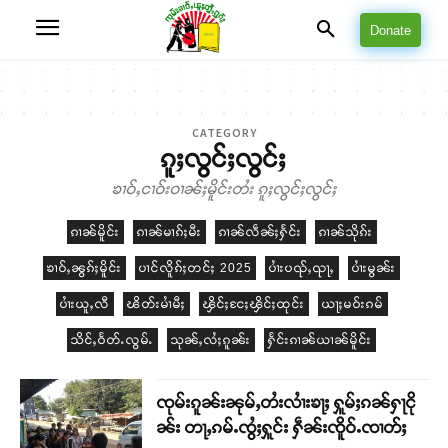
Donate
CATEGORY
ၵူႈလွင်ႈလွင်ႈ
ၶၢဝ်ႇငၢဝ်းဝၢၼ်ႈမိူင်းတႆး ၵူႈလွင်ႈလွင်ႈ
ၵၢၼ်မိူင်း
ၵၢၼ်မၢၵ်ႈမီး
ၵၢၼ်လဵၼ်ႈႁႅင်း
ၵၢၼ်သိုၵ်း
ၶၢဝ်ႇၼွၵ်ႈမိူင်း
ပၢင်လိူၵ်ႈတင်ႈ 2025
ပၢႆးပၺ်ႇၺႃႇ
ပၢႆးမွၼ်း
ပၢႆးယူႇလီ
ၽိတ်းမၢႆမီႈ
ၾိင်ႈငႄႈၾိင်ႈထုင်း
ယႃႈမဝ်းၵမ်
သိင်ႇဝႅတ်ႉလွမ်ႉ
သုၼ်ႇလႆႈၵူၼ်း
ႁႅင်းၵၢၼ်ယၢၼ်မိူင်း
ၸုမ်းၵူၼ်းၼုမ်ႇတႆးလၢႆးၶႃႈ ႁူမ်ႈၵၼ်ႁႃငို
ၼ်း တႃႇၵမ်ႉၸွႆႈႁူင်း ႁဵၼ်းၸိူဝ်ႉၸၢတ်ႈ