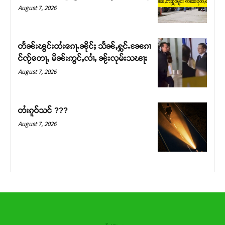
August 7, 2026
တႅၼ်းၽွင်းထႆးၵေႃႉၼိုင်ႈ သႅၼ်ႇႁွင်ႉၼႄၵၢ
င်ၸႂ်တေႃႇ မိၼ်းဢွင်ႇလၢႆႇ ၼႂ်းလုမ်းသၽႃး
August 7, 2026
တႆးၵူဝ်သင် ???
August 7, 2026