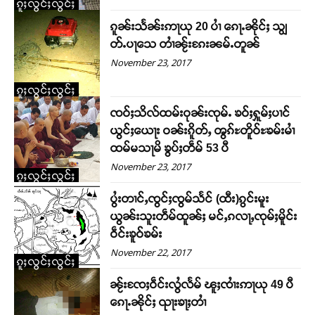
ၵူႈလွင်ႈလွင်ႈ
ၵူၼ်းသႅၼ်းဢႃယု 20 ပၢႆ ၵေႃႉၼိုင်ႈ သျွ
တ်ႉပႃသေ တၢႆၼႂ်းၵႄးၼမ်ႉတူၼ်
November 23, 2017
ၵူႈလွင်ႈလွင်ႈ
ၸဝ်ႈသိလ်ထမ်းဝုၼ်းၸုမ်ႉ ၶဝ်ႈႁူမ်ႈပၢင်
ယွင်ႈယေႃး ဝၼ်းၵိူတ်ႇ ၻွၵ်ႊတိူဝ်ႊၶမ်းမၢႆ
ထမ်မသႃမိ ၶွပ်ႈတဵမ် 53 ပီ
November 23, 2017
ၵူႈလွင်ႈလွင်ႈ
ပွႆးတၢင်ႇၸွင်ႈၸွမ်သႅင် (ထီး)ၵွင်းမူး
ယွၼ်းသူးတဵမ်ထူၼ်ႈ မင်ႇၵလႃႇၸုမ်ႈမိူင်း
ဝဵင်းၶူဝ်ၶမ်း
November 22, 2017
Support SHAN
ၵူႈလွင်ႈလွင်ႈ
ၼႂ်းၸႄႈဝဵင်းလွႆလႅမ် ၽူႈၸၢႆးဢႃယု 49 ပီ
တႃႇႁႂ်ႈသဵင်ၵၢင်ၸႂ်ၵူၼ်းမိူင်း ၵူႈတီႈၵူႈလႅၼ်ပေႃးတေၸွ
ၵေႃႉၼိုင်ႈ ၺႃးၶႃႈတၢႆ
တ်ႇ တူဝ်ႈလုမ်ႈၾႃႉၼၼ်ႉ ၶဝ်ႈႁူမ်ႈၵမ်ႉထႅမ် ၸုမ်းၶၢ