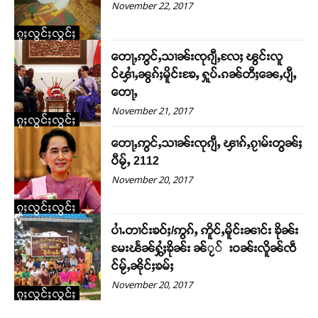
November 22, 2017
ဝ်ႇၽူႈတွႆႇႁွၵ်ႈ လႆႈယူႇၶႃႈဢေႃႈ။
ၵူႈလွင်ႈလွင်ႈ
Donate Now
တေႃႇဢွင်ႇသၢၼ်းၸုၵျီႇလႄႈ ၽွင်းလူ
င်ၾၢႆႇၼွၵ်ႈမိူင်းၶႄႇ ႁူပ်ႉၵၼ်တီႈၼေႇပျီႇ
တေႃႇ
November 21, 2017
ၵူႈလွင်ႈလွင်ႈ
တေႃႇဢွင်ႇသၢၼ်းၸုၵျီႇ ၾၢၵ်ႇၵႂၢမ်းတွၼ်ႈ
ပီမႂ်ႇ 2112
November 20, 2017
ၵူႈလွင်ႈလွင်ႈ
ပၢႆႉတၢင်းၶဝ်ႈ/ဢွၵ်ႇ ဢိူင်ႇမိူင်းၼၢင်း ၶိုၼ်း
မႄးၽႅၼ်ႁွႆႈၶိုၼ်း ၼ်ႂ်းဝၼ်းလိူၼ်ၸဵ
င်မႂ်ႇၼိုင်ႈၶမ်ႈ
November 20, 2017
ၵူႈလွင်ႈလွင်ႈ