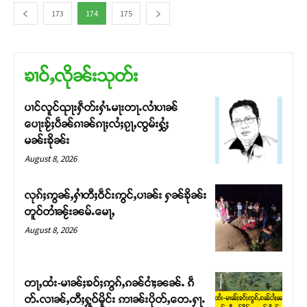
173
174
175
ၶၢဝ်ႇလိုၼ်းသုတ်း
ပၢင်လူင်ၺႃးႁဵတ်းႁၢႆႉမႃးတႃႉလၢႆပၢၼ် ​​
ပေႃးၶႂ်ႈပဵၼ်ၵၢၼ်ၵႃႈလႆႈၵႂႃႇၸွမ်းႁွႆႈ
မၼ်းၶိုၼ်း
August 8, 2026
လုၵ်ႈဢွၼ်ႇႁၢႆတီႈဝဵင်းဢွင်ႇပၢၼ်း ႁၼ်ၶိုၼ်း
တူဝ်တၢႆၼႂ်းၼမ်ႉမေႃႇ
August 8, 2026
တႃႇထႆး-မၢၼ်ႈၶဝ်ႈဢွၵ်ႇၵၼ်ငၢႆႈၼၼ်ႉ ၵဵ
တ်ႉလၢၼ်ႇတီႈႁူဝ်မိူင်း ဢၢၼ်းပိုတ်ႇတေႉႁႃႉ