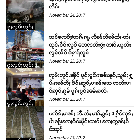
လဵၵ်း
November 24, 2017
ၵူႈလွင်ႈလွင်ႈ
သင်ၶၸဝ်ႈ/တၵ်ႉၵႃႇ လႅၼ်လိၼ်ထႆး-တႆး
ထုင်ႉပဵင်းလူင် တေၸတ်းပွႆး တၢင်ႇယွတ်ႈ
ၸွမ်သႅင် ဝိႁၢရ်လူင်
November 23, 2017
ၵူႈလွင်ႈလွင်ႈ
ၸုမ်းတူင်ႉၼိုင် ပူၵ်းပွင်ၵၢၼ်ၽုၵ်ႇသွမ်ႈ ႁူ
ပ်ႉၵၼ်တီႈ ဝဵင်းဢွင်ႇပၢၼ်းသေ ၸတ်းပၢ
င်ဢုပ်ႇၵုမ် ပူၵ်းပွင်ၼမ်ႉၵတ်ႉ
November 23, 2017
ၵူႈလွင်ႈလွင်ႈ
ပလိၵ်ႈမၢၼ်ႈ တီႉလႆႈ မၢၵ်ႇၵွင်ႈ 4 ႁဵင်လုၵ်ႈ
ပၢႆ ၼႂ်းၸႄႈဝဵင်းမိူင်းယၢင်း ၸႄႈတွၼ်ႈၵဵ
င်းတုင်
November 23, 2017