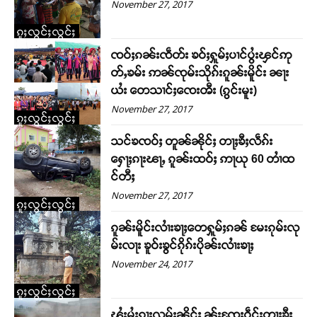
November 27, 2017
ၵူႈလွင်ႈလွင်ႈ
ၸဝ်ႈၵၼ်းၸဵတ်း ၶဝ်ႈႁူမ်ႈပၢင်ပွႆးၾင်ဢု
တ်ႇၶမ်း ဢၼ်ၸုမ်းသိုၵ်းၵူၼ်းမိူင်း ၼႃး
ယႆး တေသၢင်ႈၸေးၻီး (ၵွင်းမူး)
November 27, 2017
ၵူႈလွင်ႈလွင်ႈ
သင်ၶၸဝ်ႈ တူၼ်ၼိုင်ႈ တႃႈၶီႈလဵၵ်း
ႁေႃႈၵႃးၽႃႇ ၵူၼ်းထဝ်ႈ ဢႃယု 60 တၢႆထ
င်တီႈ
November 27, 2017
ၵူႈလွင်ႈလွင်ႈ
ၵူၼ်းမိူင်းလၢႆးၶႃႈတေႁူမ်ႈၵၼ် မႄးၵုမ်းလု
မ်းလႃး ၶူဝ်းၶွင်ၵိုၵ်းပိုၼ်းလၢႆးၶႃႈ
November 24, 2017
ၵူႈလွင်ႈလွင်ႈ
ၾႆးမႆႈၵႃးလမ်းၼိုင်ႈ ၼႂ်းၸႄႈဝဵင်းတႃႈၶီႈ