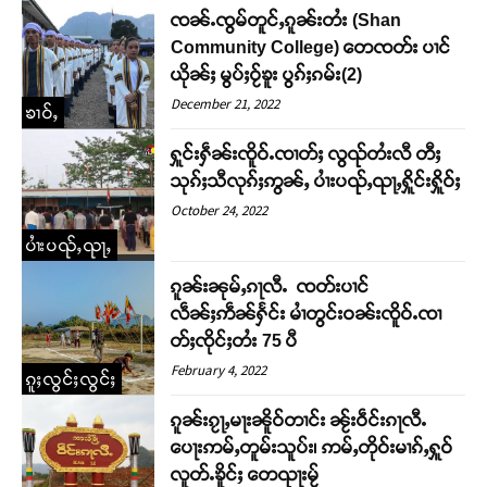
ၸၼ်ႉၸွမ်တူင်ႇၵူၼ်းတႆး (Shan
Community College) တေၸတ်း ပၢင်
ယိုၼ်ႈ မွပ်ႈဝႂ်ၶူး ပွၵ်ႈၵမ်း(2)
December 21, 2022
ၶၢဝ်ႇ
ႁူင်းႁဵၼ်းၸိူဝ်ႉၸၢတ်ႈ လွၺ်တႆးလီ တီႈ
သုၵ်ႈသီလုၵ်ႈဢွၼ်ႇ ပၢႆးပၺ်ႇၺႃႇႁိူင်းႁိူဝ်ႈ
October 24, 2022
ပၢႆးပၺ်ႇၺႃႇ
ၵူၼ်းၼုမ်ႇၵႃလီႉ ၸတ်းပၢင်
လဵၼ်ႈဢဵၼ်ႁႅင်း မၢႆတွင်းဝၼ်းၸိူဝ်ႉၸၢ
တ်ႈၸိုင်ႈတႆး 75 ပီ
February 4, 2022
ၵူႈလွင်ႈလွင်ႈ
ၵူၼ်းၵႂႃႇမႃးၼိူဝ်တၢင်း ၼႂ်းဝဵင်းၵႃလီႉ
ပေႃးဢမ်ႇတူမ်းသူပ်း၊ ဢမ်ႇတိုဝ်းမၢၵ်ႇႁူဝ်
Support SHAN
လူတ်ႉၶိူင်ႈ တေၺႃးမႂ်