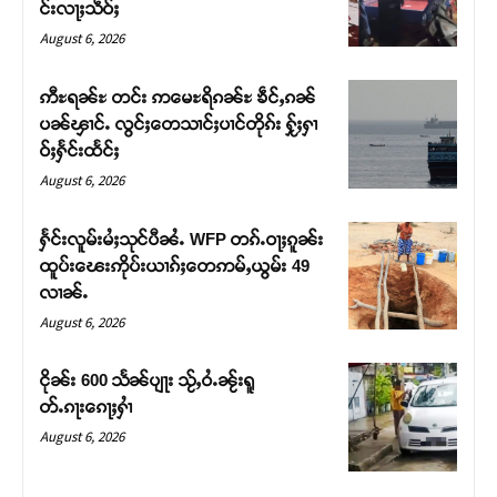
င်းလႃႈသဵဝ်ႈ
August 6, 2026
ဢီႊရၼ်ႊ တင်း ဢမေႊရိၵၼ်ႊ ၶဵင်ႇၵၼ်
ပၼ်ၾၢင်ႉ လွင်ႈတေသၢင်ႈပၢင်တိုၵ်း ႁႂ်ႈႁၢ
ဝ်ႈႁႅင်းထႅင်ႈ
August 6, 2026
ႁႅင်းလူမ်းမႆႈသုင်ပီၼႆႉ WFP တၵ်ႉဝႃႈၵူၼ်း
ထူပ်းၽေးဢိုပ်းယၢၵ်ႈတေဢမ်ႇယွမ်း 49
လၢၼ်ႉ
August 6, 2026
ငိုၼ်း 600 သႅၼ်ပျႃး သႂ်ႇဝႆႉၼႂ်းရူ
တ်ႉၵႃးၵေႃႈႁၢႆ
August 6, 2026