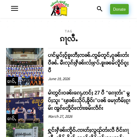
Donate
TAG
ၵႃလီႉ
ပၢင်မွပ်ႈဝႂ်ၶူးတီႈၸၼ်ႉၸွမ်တူင်ႇၵူၼ်းတႆး
ပီၼႆႉ မီးလုၵ်ႈႁဵၼ်းလႆႈႁပ်ႉၶူးၼမ်လိူဝ်ၵူႈ
ပီ
June 19, 2026
ၶၢဝ်ႇ
မၢႆတွင်းဝၼ်းၵေႃႇတင်ႈ 27 ပီ “ၵေႃတႆး” မွ
ပ်ႈသူး “ၾၼ်းသိုပ်ႇၶိူဝ်း”ပၼ် မေႃတႅမ်ႈၵႂၢ
မ်း ၻွၵ်ႊတိူဝ်ႊၸၢႆးၶမ်းလဵၵ်း
March 27, 2026
ၶၢဝ်ႇ
ႁူင်းႁဵၼ်းၸိူဝ်ႉၸၢတ်ႈလွၺ်တႆးလီ ဝဵင်းၵႃ