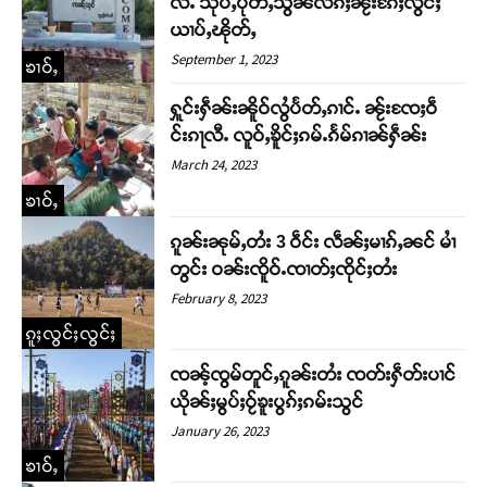
လီႉ သိုပ်ႇပိုတ်ႇသွၼ်လိၵ်ႈၼႂ်းၵႄႈလွင်ႈ
ယၢပ်ႇၽိုတ်ႇ
September 1, 2023
ၶၢဝ်ႇ
ႁူင်းႁဵၼ်းၼိူဝ်လွႆပႅတ်ႇၵၢင်ႉ ၼႂ်းၸႄႈဝဵ
င်းၵႃလီႉ လူဝ်ႇၶိူင်ႈၵမ်ႉၵႅမ်ၵၢၼ်ႁဵၼ်း
March 24, 2023
ၶၢဝ်ႇ
ၵူၼ်းၼုမ်ႇတႆး 3 ဝဵင်း လဵၼ်ႈမၢၵ်ႇၼင် မၢႆ
တွင်း ဝၼ်းၸိူဝ်ႉၸၢတ်ႈၸိုင်ႈတႆး
February 8, 2023
ၵူႈလွင်ႈလွင်ႈ
ၸၼ့်ၸွမ်တူင်ႇၵူၼ်းတႆး ၸတ်းႁဵတ်းပၢင်
ယိုၼ်ႈမွပ်ႈဝႂ်ၶူးပွၵ်ႈၵမ်းသွင်
January 26, 2023
ၶၢဝ်ႇ