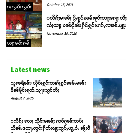
October 15, 2021
ၵူႈလွင်ႈလွင်ႈ
တႃႇႁႂ်ႈသဵင်ၵၢင်ၸႂ်ၵူၼ်းမိူင်း ၵူႈတီႈၵူႈလႅၼ်ပေႃးတေၸွ
တ်ႇ တူဝ်ႈလုမ်ႈၾႃႉၼၼ်ႉ ၶဝ်ႈႁူမ်ႈၵမ်ႉထႅမ် ၸုမ်းၶၢ
ပလိၵ်ႈမၢၼ်ႈ ပႂ်ႉၶူဝ်ၼမ်းၶူင်းတႃႈၵေႃႈ တီႈ
ဝ်ႇၽူႈတွႆႇႁွၵ်ႈ လႆႈယူႇၶႃႈဢေႃႈ။
လႆႈယႃႈ ၶၼ်ငိုၼ်းႁဵင်ႁူၵ်းပၢၵ်ႇလၢၼ်ႉပျႃး
November 19, 2020
Donate Now
ယႃႈမဝ်းၵမ်
Latest news
ယူႊၶရဵၼ်ႊ ယိုဝ်းႁူင်းၸၢၵ်ႈႁုင်ၼမ်ႉမၼ်း
မဵၼ်မိူင်းရတ်ႉသျႃႊသွင်တီႈ
August 7, 2026
ပလိၵ်ႈ လႄႈ သိုၵ်းမၢၼ်ႈ ဢဝ်ၵူၼ်းၸပ်း
ယိၼ်ႉတေႃႇလွင်းႁဵတ်းၽူႈၸွပ်ႇယူႇဝႆႉ ၼႂ်းဝဵ