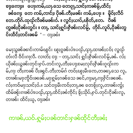
ၶႃႈဢေႃႈ။ ပေႃးဢမ်ႇယႃႉသေ တေၵႂႃႇသၢင်ႈဢၼ်မႂ်ႇထႅင်ႈ
ၼႆၵေႃႈ တေ ဢမ်ႇၸၢင်ႈ၊ ပိုၼ်ႉတီႈမၼ်း ဢမ်ႇပေႃး ။ မိူဝ်ႈလဵဝ်
တႄႉတိုၵ်ႉထုၺ်လိၼ်မၼ်းဝႆႉ ။ လွင်ႈယၢပ်ႇၽိုတ်ႇတႄႉ ပဵၼ်
တွၼ်ႈငိုၼ်းတွင်း ။ တႃႇ သၢင်ႈႁူင်းႁဵၼ်းလင်မႂ်ႇ တိုၵ်ႉလူဝ်ႇငိုၼ်းတွ
င်းထႅင်ႈတင်းၼမ်
” – ဝႃႈၼႆ။
မေႃသွၼ်ၼၢင်းၸၢမ်ၽွင်း ၽူႈၵွၼ်းပၢႆးပၺ်ႇၺႃႇထၢၼ်ႈငဝ်ႈ လွၺ်
တႆးလီ ဝဵင်းၵႃလီႉ လၢတ်ႈ ဝႃႈ – တႃႇသၢင်ႈ ႁွင်ႈႁဵၼ်းလင်မႂ်ႇၼႆႉ လႆႈ
ယိုၼ်ႈယွၼ်းတုင်းႁပ်ႉတင်းလူႇတီႈပေႃႈမႄႈလုၵ်ႈႁဵၼ်းၵူၺ်းဢ
မ်ႇၵႃး တီႈဢၼ် ပီႈၼွင်ႉတီႈၸမ်ၵႆ ၸဝ်ႈၽူႈမီးၸေႇတၼႃႇသေ လူႇ
တၢၼ်းမႃးၸိူဝ်းၼၼ်ႉမႃးႁူမ်ႈၵၼ်သေ ၼင်ႇၵႃႈမႃႇၵႃႈႁႅင်းၼၼ်ႉ
လႆႈဢဝ်မႃးသၢင်ႈဝႆႉ။ သင်ဝႃႈမီးၸဝ်ႈတႃႇၼ တေၶႂ်ႈလူႇတၢၼ်းၸွႆႈ
ထႅမ်ၼႂ်းၵၢၼ်ပၢႆးပၺ်ႇၺႃႇထႅင်ႈၼႆၸိုင်ႈ ၶႂ်ႈသိုပ်ႇႁပ်ႉတုင်းငိုၼ်းလူႇ
တၢၼ်း ထႅင်ႈယူႇ ဝႃႈၼႆ။
ဢၢၼ်ႇယဝ်ႉႁူမ်ႈပၼ်တၢင်းႁၼ်ထိုင်တီႈၼႆႈ