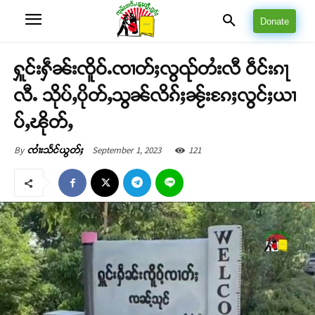
Donate
ႁူင်းႁဵၼ်းၸိူဝ်ႉၸၢတ်ႈလွၺ်တႆးလီ ဝဵင်းၵႃ
လီႉ သိုပ်ႇပိုတ်ႇသွၼ်လိၵ်ႈၼႂ်းၵႄႈလွင်ႈယၢ
ပ်ႇၽိုတ်ႇ
September 1, 2023
121
By
ၸၢႆးသႅင်ယွတ်ႈ