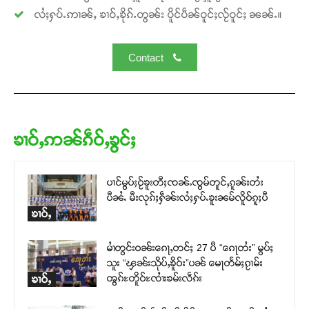
လႆႈႁပ်ႉဢၢၼ်ႇ ၶၢဝ်ႇၶိုၵ်ႉတွၼ်း ပိူင်ပဵၼ်ဝူင်ႈလႂ်ဝူင်ႈ ၼၼ်ႉ။
Contact
ၶၢဝ်ႇဢၼ်ၵဵဝ်ႇၶွင်ႈ
ပၢင်မွပ်ႈဝႂ်ၶူးတီႈၸၼ်ႉၸွမ်တူင်ႇၵူၼ်းတႆး
ပီၼႆႉ မီးလုၵ်ႈႁဵၼ်းလႆႈႁပ်ႉၶူးၼမ်လိူဝ်ၵူႈပီ
ၶၢဝ်ႇ
မၢႆတွင်းဝၼ်းၵေႃႇတင်ႈ 27 ပီ “ၵေႃတႆး” မွပ်ႈ
သူး “ၾၼ်းသိုပ်ႇၶိူဝ်း”ပၼ် မေႃတႅမ်ႈၵႂၢမ်း
ၻွၵ်ႊတိူဝ်ႊၸၢႆးၶမ်းလဵၵ်း
ၶၢဝ်ႇ