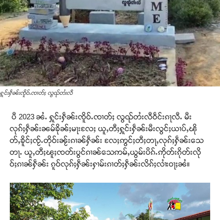
ႁူင်းႁဵၼ်းၸိူဝ်ႉၸၢတ်ႈ လွၺ်တႆးလီ
ပီ 2023 ၼႆႉ ႁူင်းႁဵၼ်းၸိူဝ်ႉၸၢတ်ႈ လွၺ်တႆးလီဝဵင်းၵႃလီႉ မီး
လုၵ်ႈႁဵၼ်းၼမ်ၶိုၼ်ႈမႃးလႄႈ ယူႇတီႈႁူင်းႁဵၼ်းမီးလွင်ႈယၢပ်ႇၽို
တ်ႇၶိူင်ႈၸႂ်ႉတိုဝ်းၼႂ်းၵၢၼ်ႁဵၼ်း လႄႈဢွင်ႈတီႈတႃႇလုၵ်ႈႁဵၼ်းသေ
တႃႉ ယူႇတီႈၽူႈၸတ်းပွင်ၵၢၼ်သေဢမ်ႇယွမ်းပိၵ်ႉဢိုတ်းၵိုတ်းလို
ဝ်ႈၵၢၼ်ႁဵၼ်း ၵူဝ်လုၵ်ႈႁဵၼ်းႁၢမ်းၵၢတ်ႈႁဵၼ်းလိၵ်ႈလၢႆးဝႃႈၼႆ။