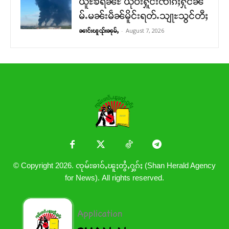
ယူႊၶရဵၼ်ႊ ယိုဝ်းႁူင်းၸၢၵ်ႈႁုင်ၼ
မ်ႉမၼ်းမဵၼ်မိူင်းရတ်ႉသျႃႊသွင်တီႈ
-
August 7, 2026
ၼၢင်းၽူၺ်းၼုမ်ႇ
© Copyright 2026. ၸုမ်းၶၢဝ်ႇၽူႈတွႆႇႁွၵ်ႈ (Shan Herald Agency
for News). All rights reserved.