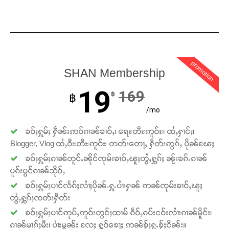
Support SHAN
တႃႇႁႂ်ႈသဵင်ၵၢင်ၸႂ်ၵူၼ်းမိူင်း ၵူႈတီႈၵူႈလႅၼ်ပေႃးတေၸွ
တ်ႇ တူဝ်ႈလုမ်ႈၾႃႉၼၼ်ႉ ၶဝ်ႈႁူမ်ႈၵမ်ႉထႅမ် ၸုမ်းၶၢ
ဝ်ႇၽူႈတွႆႇႁွၵ်ႈ လႆႈယူႇၶႃႈဢေႃႈ။
promotion
SHAN Membership
Donate Now
19
169
฿
฿
/mo
ၶဝ်ႈႁူမ်ႈ ႁဵၼ်းဢဝ်ၵၢၼ်ၶၢဝ်ႇ၊ ရေႊတီႊဢူဝ်ႊ၊ ထႆႇႁၢင်ႈ၊
Blogger, Vlog ထႆႇဝီႊတီႊဢူဝ်ႊ တတ်းတေႃႇ ႁဵတ်းဢွၵ်ႇ ပိုၼ်ၽႄႈ
ၶဝ်ႈႁူမ်ႈၵၢၼ်တူင်ႉၼိုင်ၸုမ်းၶၢဝ်ႇၽူႈတွႆႇႁွၵ်ႈ ၼႂ်းၶၵ်ႉၵၢၼ်
ပူၵ်းပွင်ၵၢၼ်သိုဝ်ႇ
ၶဝ်ႈႁူမ်ႈပၢင်လႅၵ်ႈလၢႆႈပိုၼ်ႉႁူႉပၢႆးႁၼ် ဢၼ်ၸုမ်းၶၢဝ်ႇၽူႈ
တွႆႇႁွၵ်ႈၸတ်းႁဵတ်း
ၶဝ်ႈႁူမ်ႈပၢင်ဢုပ်ႇဢူဝ်းတွင်ႈထၢမ် ၵဵဝ်ႇၵပ်းငဝ်းလၢႆးၵၢၼ်မိူင်း၊
ၵၢၼ်မၢၵ်ႈမီး၊ ပၢႆးမွၼ်း လႄႈ ႁူဝ်ၶေႃႈ ဢၼ်ၶႂ်ႈႁူႉၶႂ်ႈငိၼ်း။