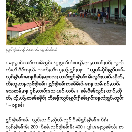
ႁူင်းႁဵၼ်းၸိူဝ်ႉၸၢတ်ႈ လွၺ်တႆးလီ
မေႃသွၼ်ၼၢင်းၸၢမ်ၽွင်း ၽူႈၵွၼ်းပၢႆးပၺ်ႇၺႃႇထၢၼ်ႈငဝ်ႈ လွၺ်
တႆးလီ ဝဵင်းၵႃလီႉ လၢတ်ႈတီႈၽူႈတွႆႇႁွၵ်ႈဝႃႈ – “
ယွၼ်ႉပိူဝ်ႈႁူဝ်ၼပ်ႉ
လုၵ်ႈႁဵၼ်းၵေႃႈၶိုၼ်ႈမႃးလႄႈ တၢင်းႁူင်းႁဵၼ်း မီးလွင်ႈယၢပ်ႇၽိုတ်ႇ
တီႈယူႇတႃႇလုၵ်ႈႁဵၼ်း။ ႁွင်ႈႁဵၼ်းဢၼ်မီးဝႆႉၵေႃႈ သမ်ႉၵဝ်ႇယဝ်ႉ
သေဢမ်ႇၵႃး ပူၵ်ႇလၢပ်ႈသေ ၽင်ႉယဝ်ႉ ။ ၼႆႉပဵၼ်လွင်ႈ ယၢပ်ႇၽို
တ်ႇ ယႂ်ႇယႂ်ႇဢၼ်ၼိုင်ႈ တီႈၼႂ်းလွင်ႈႁူင်းႁဵၼ်းႁဝ်းၶႃႈလႆႈႁူပ်ႉထူပ်း
” – ဝႃႈၼႆ။
ႁူင်းႁဵၼ်းၼႆႉ လွင်ႈယၢပ်ႇၽိုတ်ႇလူင် ပဵၼ်ႁွင်ႈႁဵၼ်း။ ပီၵၢႆ
လုၵ်ႈႁဵၼ်းမီး 200 ၊ ပီၼႆႉလုၵ်ႈႁဵၼ်းမီး 400 ။ ၾၢႆႇမေႃသွၼ်လႆႈ ဢ