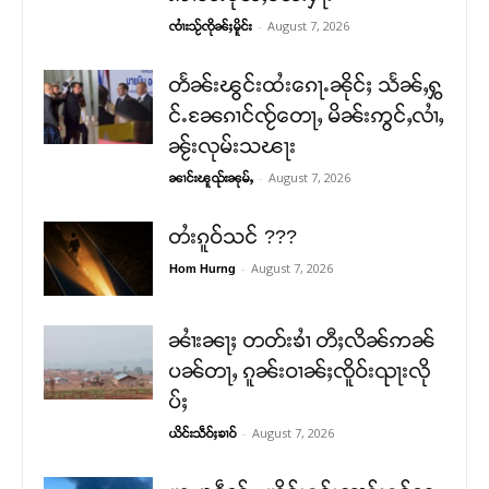
-
August 7, 2026
ၸၢႆးသႂ်ၸိုၼ်ႈမိူင်း
တႅၼ်းၽွင်းထႆးၵေႃႉၼိုင်ႈ သႅၼ်ႇႁွ
င်ႉၼႄၵၢင်ၸႂ်တေႃႇ မိၼ်းဢွင်ႇလၢႆႇ
ၼႂ်းလုမ်းသၽႃး
-
August 7, 2026
ၼၢင်းၽူၺ်းၼုမ်ႇ
တႆးၵူဝ်သင် ???
-
August 7, 2026
Hom Hurng
ၼၢႆးၼႃႈ တတ်းၶၢႆ တီႈလိၼ်ဢၼ်
ပၼ်တႃႇ ၵူၼ်းဝၢၼ်ႈၸိူဝ်းၺႃးလို
ပ်ႈ
-
August 7, 2026
ယိင်းသဵဝ်ႈၶၢဝ်