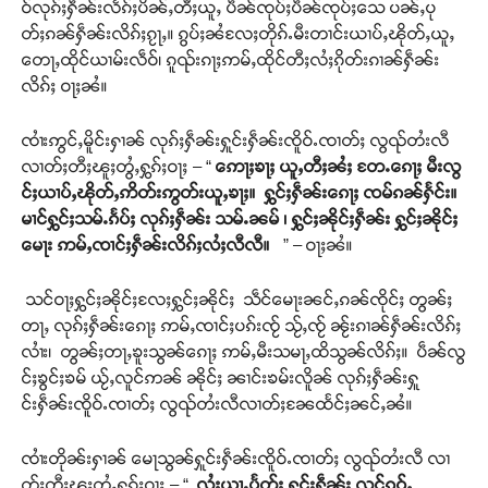
ဝ်လုၵ်ႈႁဵၼ်းလႅၵ်ႈပိၼ်ႇတီႈယူႇ ပဵၼ်ၸုပ်ႈပဵၼ်ၸုပ်ႈသေ ပၼ်ႇပု
တ်ႈၵၼ်ႁဵၼ်းလိၵ်ႈၵႂႃႇ။ ၵွပ်ႈၼႆလႄႈတိုၵ်ႉမီးတၢင်းယၢပ်ႇၽိုတ်ႇယူႇ
တေႃႇထိုင်ယၢမ်းလဵဝ်၊ ၵူၺ်းၵႃႈဢမ်ႇထိုင်တီႈလႆႈၵိုတ်းၵၢၼ်ႁဵၼ်း
လိၵ်ႈ ဝႃႈၼႆ။
ၸၢႆးဢွင်ႇမိူင်းႁၢၼ် လုၵ်ႈႁဵၼ်းႁူင်းႁဵၼ်းၸိူဝ်ႉၸၢတ်ႈ လွၺ်တႆးလီ
လၢတ်ႈတီႈၽူႈတွႆႇႁွၵ်ႈဝႃႈ – “
ဢေႃႈၶႃႈ ယူႇတီႈၼႆႈ တႄႉၵေႃႈ မီးလွ
င်ႈယၢပ်ႇၽိုတ်ႇဢိတ်းဢွတ်းယူႇၶႃႈ။ ႁွင်ႈႁဵၼ်းၵေႃႈ ၸမ်ၵၼ်ႁႅင်း။
မၢင်ႁွင်ႈသမ်ႉၵႅပ်ႈ လုၵ်ႈႁဵၼ်း သမ်ႉၼမ် ၊ ႁွင်ႈၼိုင်ႈႁဵၼ်း ႁွင်ႈၼိုင်ႈ
မေႃး ဢမ်ႇၸၢင်ႈႁဵၼ်းလိၵ်ႈလႆႈလီလီ။
” – ဝႃႈၼႆ။
သင်ဝႃႈႁွင်ႈၼိုင်ႈလႄႈႁွင်ႈၼိုင်ႈ သဵင်မေႃးၼင်ႇၵၼ်ၸိုင်ႈ တွၼ်ႈ
တႃႇ လုၵ်ႈႁဵၼ်းၵေႃႈ ဢမ်ႇၸၢင်ႈပၵ်းၸႂ် သႂ်ႇၸႂ် ၼႂ်းၵၢၼ်ႁဵၼ်းလိၵ်ႈ
လၢႆး၊ တွၼ်ႈတႃႇၶူးသွၼ်ၵေႃႈ ဢမ်ႇမီးသမႃႇထိသွၼ်လိၵ်ႈ။ ပဵၼ်လွ
င်ႈၶွင်ႈၶမ် ယႂ်ႇလူင်ဢၼ် ၼိုင်ႈ ၼၢင်းၶမ်းလိူၼ် လုၵ်ႈႁဵၼ်းႁူ
င်းႁဵၼ်းၸိူဝ်ႉၸၢတ်ႈ လွၺ်တႆးလီလၢတ်ႈၼႄထႅင်ႈၼင်ႇၼႆ။
ၸၢႆးတိုၼ်းႁၢၼ် မေႃသွၼ်ႁူင်းႁဵၼ်းၸိူဝ်ႉၸၢတ်ႈ လွၺ်တႆးလီ လၢ
တ်ႈတီႈၽူႈတွႆႇႁွၵ်ႈဝႃႈ – “
လႆႈယႃႉပႅတ်ႈ ႁူင်းႁဵၼ်း လင်ၵဝ်ႇ