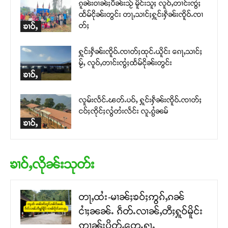
ၵူၼ်းဝၢၼ်ႈပဵၼ်းသႂ် မိူင်းသူႈ လူဝ်ႇတၢင်းၸွႆႈ
ထႅမ်ငိုၼ်းတွင်း တႃႇသၢင်ႈႁူင်းႁဵၼ်းၸိူဝ်ႉၸၢ
တ်ႈ
ၶၢဝ်ႇ
ႁူင်းႁဵၼ်းၸိူဝ်ႉၸၢတ်ႈထုင်ႉယိူင်း ၵေႃႇသၢင်ႈ
မႂ်ႇ လူဝ်ႇတၢင်းၸွႆႈထႅမ်ငိုၼ်းတွင်း
ၶၢဝ်ႇ
လူမ်းလႅင်ႉၽတ်ႉပဝ်ႇ ႁူင်းႁဵၼ်းၸိူဝ်ႉၸၢတ်ႈ
ငဝ်ႈၸိုင်ႈလွႆတႆးလႅင်း လူႉၵွႆၼမ်
ၶၢဝ်ႇ
ၶၢဝ်ႇလိုၼ်းသုတ်း
တႃႇထႆး-မၢၼ်ႈၶဝ်ႈဢွၵ်ႇၵၼ်
ငၢႆႈၼၼ်ႉ ၵဵတ်ႉလၢၼ်ႇတီႈႁူဝ်မိူင်း
ဢၢၼ်းပိုတ်ႇတေႉႁႃႉ