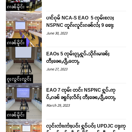
ၵၢၼ်မိူင်း
ပၢင်ၵုမ် NCA-S EAO 5 ၸုမ်းလႄႈ
NSPNC တူၵ်းလူင်းၵၼ်လႆႈ 9 ၶေႃႈ
June 30, 2023
ၵၢၼ်မိူင်း
Support SHAN
EAOs 5 ၸုမ်းၵႂႃႇႁူပ်ႉသိုၵ်းမၢၼ်ႈ
တီႈၼေႇပျီႇတေႃႇ
တႃႇႁႂ်ႈသဵင်ၵၢင်ၸႂ်ၵူၼ်းမိူင်း ၵူႈတီႈၵူႈလႅၼ်ပေႃးတေၸွ
June 27, 2023
တ်ႇ တူဝ်ႈလုမ်ႈၾႃႉၼၼ်ႉ ၶဝ်ႈႁူမ်ႈၵမ်ႉထႅမ် ၸုမ်းၶၢ
ဝ်ႇၽူႈတွႆႇႁွၵ်ႈ လႆႈယူႇၶႃႈဢေႃႈ။
ၵူႈလွင်ႈလွင်ႈ
EAO 7 ၸုမ်း တင်း NSPNC ႁူပ်ႉဢု
Donate Now
ပ်ႇၵၼ် ၼွၵ်ႈလႅၵ်ႈ တီႈၼေႇပျီႇတေႃႇ
March 29, 2023
ၵၢၼ်မိူင်း
လုင်းၸၢႆးဢၢႆႈပဝ်း ႁူဝ်ပဝ်ႈ UPDJC ဝႃႈဢု