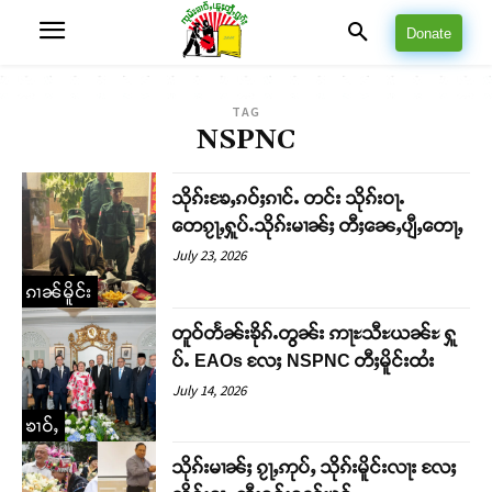
Donate
TAG
NSPNC
သိုၵ်းၶႄႇၵဝ်ႈၵၢင်ႉ တင်း သိုၵ်းဝႃႉ
တေၵႂႃႇႁူပ်ႉသိုၵ်းမၢၼ်ႈ တီႈၼေႇပျီႇတေႃႇ
July 23, 2026
ၵၢၼ်မိူင်း
တူဝ်တႅၼ်းၶိုၵ်ႉတွၼ်း ဢႃႊသီႊယၼ်ႊ ႁူ
ပ်ႉ EAOs လႄႈ NSPNC တီႈမိူင်းထႆး
July 14, 2026
ၶၢဝ်ႇ
သိုၵ်းမၢၼ်ႈ ၵႂႃႇဢုပ်ႇ သိုၵ်းမိူင်းလႃး လႄႈ