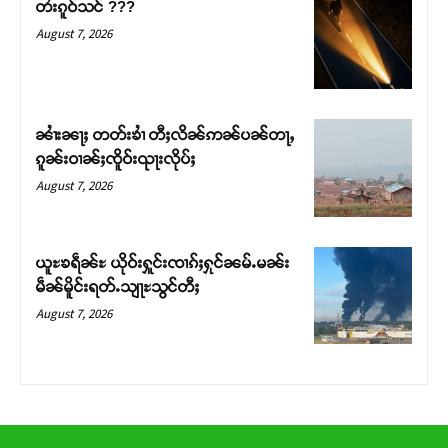
တႆးၵူဝ်သင် ???
August 7, 2026
ၼၢႆးၼႃႈ တတ်းၶၢႆ တီႈလိၼ်ဢၼ်ပၼ်တႃႇ
ၵူၼ်းဝၢၼ်ႈၸိူဝ်းၺႃးလိုပ်ႈ
August 7, 2026
ယူႊၶရဵၼ်ႊ ယိုဝ်းႁူင်းၸၢၵ်ႈႁုင်ၼမ်ႉမၼ်း
မဵၼ်မိူင်းရတ်ႉသျႃႊသွင်တီႈ
August 7, 2026