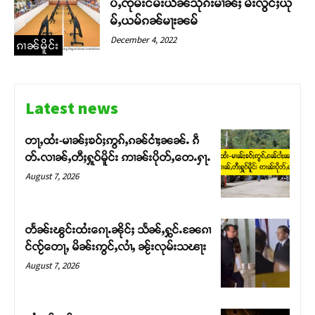
ပ်ႇၸုမ်းငမ်းယဵၼ်သိုၵ်းမၢၼ်ႈ မီးလွင်ႈယု
မ်ႇယမ်ၵၼ်မႃးၼမ်
December 4, 2022
ၵၢၼ်မိူင်း
Latest news
တႃႇထႆး-မၢၼ်ႈၶဝ်ႈဢွၵ်ႇၵၼ်ငၢႆႈၼၼ်ႉ ၵဵ
တ်ႉလၢၼ်ႇတီႈႁူဝ်မိူင်း ဢၢၼ်းပိုတ်ႇတေႉႁႃႉ
August 7, 2026
တႅၼ်းၽွင်းထႆးၵေႃႉၼိုင်ႈ သႅၼ်ႇႁွင်ႉၼႄၵၢ
င်ၸႂ်တေႃႇ မိၼ်းဢွင်ႇလၢႆႇ ၼႂ်းလုမ်းသၽႃး
August 7, 2026