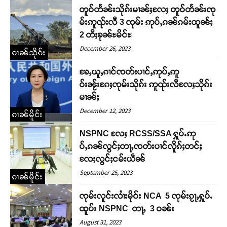
တူဝ်တႅၼ်းသိုၵ်းမၢၼ်ႈလႄႈ တူဝ်တႅၼ်းၸု
မ်းဢူၺ်းလီ 3 ၸုမ်း ဢုပ်ႇၵၼ်ၵမ်းထူၼ်ႈ
2 တီႈၶုၼ်ႊမိင်ႊ
December 26, 2023
ၵၢၼ်သိုၵ်း
ၶႄႇယူႇၵၢင်ၸတ်းပၢင်ႇဢုပ်ႇဢူ
ဝ်းၼႂ်းၵႄႈၸုမ်းသိုၵ်း ဢူၺ်းလီလႄႈသိုၵ်း
မၢၼ်ႈ
December 12, 2023
ၵၢၼ်မိူင်း
NSPNC လႄႈ RCSS/SSA ႁူပ်ႉဢု
ပ်ႇၵၼ်လွင်ႈတႃႇၸတ်းပၢင်လိူၵ်ႈတင်ႈ
လႄႈလွင်ႈငမ်းယဵၼ်
September 25, 2023
ၵၢၼ်မိူင်း
ၸုမ်းလူင်းလၢႆးမိုဝ်း NCA 5 ၸုမ်းၵႂႃႇႁူပ်ႉ
ထူပ်း NSPNC တႃႇ 3 ဝၼ်း
August 31, 2023