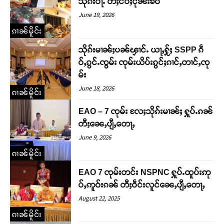
သိုၵ်းဝႃႉ တီႈငဝ်ႈငုၼ်းၶဝ်
June 19, 2026
ၵၢၼ်မိူင်း
သိုၵ်းမၢၼ်ႈပၼ်ၾၢင်ႉ ယႃႇႁႂ်ႈ SSPP ၵဵ
ဝ်ႇၵွင်ႉၸွမ်း ၸုမ်းယိပ်းၵွင်ႈၵၢင်ႇတၢင်ႇၸု
မ်း
June 18, 2026
ၵၢၼ်မိူင်း
EAO – 7 ၸုမ်း လႄႈသိုၵ်းမၢၼ်ႈ ႁူပ်ႉၵၼ်
တီႈၼေႇပျီႇတေႃႇ
June 9, 2026
ၵၢၼ်မိူင်း
EAO 7 ၸုမ်းတင်း NSPNC ႁူပ်ႉထူပ်းဢု
ပ်ႇဢူဝ်းၵၼ် တီႈဝဵင်းလူင်ၼေႇပျီႇတေႃႇ
August 22, 2025
ၵၢၼ်မိူင်း