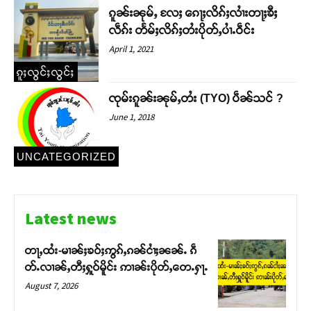
ၵူၼ်းၼုမ်ႇ လႄႈ ၵေႃႈလိၵ်ႈလၢႆးတႃႈၶီႈ
လဵၵ်း တႅမ်ႈလိၵ်ႈတႆးပိုတ်ႇပၢႆႉဝဵင်း
April 1, 2021
ၵူႈလွင်ႈလွင်ႈ
ၸုမ်းၵူၼ်းၼုမ်ႇတႆး (TYO) ပဵၼ်သင် ?
June 1, 2018
UNCATEGORIZED
Support SHAN
တႃႇႁႂ်ႈသဵင်ၵၢင်ၸႂ်ၵူၼ်းမိူင်း ၵူႈတီႈၵူႈလႅၼ်ပေႃးတေၸွ
Latest news
တ်ႇ တူဝ်ႈလုမ်ႈၾႃႉၼၼ်ႉ ၶဝ်ႈႁူမ်ႈၵမ်ႉထႅမ် ၸုမ်းၶၢ
ဝ်ႇၽူႈတွႆႇႁွၵ်ႈ လႆႈယူႇၶႃႈဢေႃႈ။
တႃႇထႆး-မၢၼ်ႈၶဝ်ႈဢွၵ်ႇၵၼ်ငၢႆႈၼၼ်ႉ ၵဵ
တ်ႉလၢၼ်ႇတီႈႁူဝ်မိူင်း ဢၢၼ်းပိုတ်ႇတေႉႁႃႉ
Donate Now
August 7, 2026