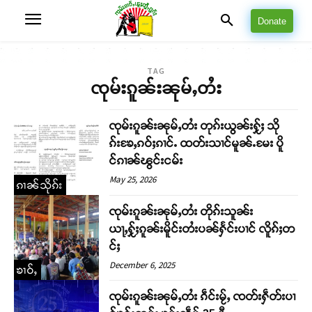
Donate
TAG
ၸုမ်းၵူၼ်းၼုမ်ႇတႆး
ၸုမ်းၵူၼ်းၼုမ်ႇတႆး တုၵ်းယွၼ်းႁႂ်ႈ သို
ၵ်းၶႄႇၵဝ်ႈၵၢင်ႉ ထတ်းသၢင်မူၼ်ႉမႄး ပိူ
င်ၵၢၼ်ၽွင်းငမ်း
May 25, 2026
ၵၢၼ်သိုၵ်း
ၸုမ်းၵူၼ်းၼုမ်ႇတႆး တိုၵ်းသူၼ်း
ယႃႇႁႂ်ႈၵူၼ်းမိူင်းတႆးပၼ်ႁႅင်းပၢင် လိူၵ်ႈတ
င်ႈ
December 6, 2025
ၶၢဝ်ႇ
ၸုမ်းၵူၼ်းၼုမ်ႇတႆး ၵဵင်းမႂ်ႇ ၸတ်းႁဵတ်းပၢ