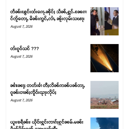
တႅၼ်းၽွင်းထႆးၵေႃႉၼိုင်ႈ သႅၼ်ႇႁွင်ႉၼႄၵၢ
င်ၸႂ်တေႃႇ မိၼ်းဢွင်ႇလၢႆႇ ၼႂ်းလုမ်းသၽႃး
August 7, 2026
တႆးၵူဝ်သင် ???
August 7, 2026
ၼၢႆးၼႃႈ တတ်းၶၢႆ တီႈလိၼ်ဢၼ်ပၼ်တႃႇ
ၵူၼ်းဝၢၼ်ႈၸိူဝ်းၺႃးလိုပ်ႈ
August 7, 2026
ယူႊၶရဵၼ်ႊ ယိုဝ်းႁူင်းၸၢၵ်ႈႁုင်ၼမ်ႉမၼ်း
မဵၼ်မိူင်းရတ်ႉသျႃႊသွင်တီႈ