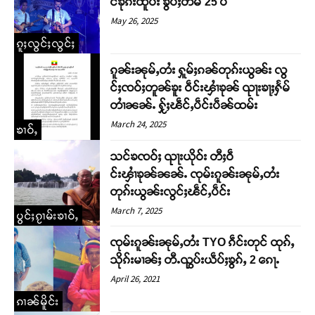
င်ၶုၵ်းထူပ်း ၶွပ်ႈတဵမ် 25 ပီ
May 26, 2025
ၵူႈလွင်ႈလွင်ႈ
ၵူၼ်းၼုမ်ႇတႆး ႁူမ်ႈၵၼ်တုၵ်းယွၼ်း လွ
င်ႈၸဝ်ႈတူၼ်ၶူး ဝဵင်းၾၢႆၶုၼ် ၺႃးၶႃႈႁႅမ်
တၢႆၼၼ်ႉ ႁႂ်ႈၽဵင်ႇပဵင်းပဵၼ်ထမ်း
March 24, 2025
ၶၢဝ်ႇ
သင်ၶၸဝ်ႈ ၺႃးယိုဝ်း တီႈဝဵ
င်းၾၢႆၶုၼ်ၼၼ်ႉ ၸုမ်းၵူၼ်းၼုမ်ႇတႆး
တုၵ်းယွၼ်းလွင်ႈၽဵင်ႇပဵင်း
March 7, 2025
ပွင်ႈၵႂၢမ်းၶၢဝ်ႇ
ၸုမ်းၵူၼ်းၼုမ်ႇတႆး TYO ၵဵင်းတုင် ထုၵ်ႇ
သိုၵ်းမၢၼ်ႈ တီႉၺွပ်းယဵပ်ႈၶွၵ်ႇ 2 ၵေႃႉ
April 26, 2021
ၵၢၼ်မိူင်း