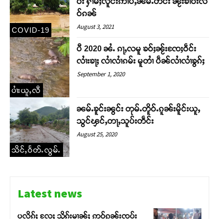
ဝ်း ႁၢမ်ႈလူင်းဢၢပ်ႇၼမ်ႉတဵင်း ၼႂ်းၶၢဝ်းလဵ
ဝ်ၵၼ်
August 3, 2021
COVID-19
ပီ 2020 ၼႆႉ ၵႃႇလမူ ၶဝ်ႈၼႂ်းၸႄႈဝဵင်း
လၢႆးၶႃႈ လၢႆလၢႆၵမ်း မူတၢႆ ပဵၼ်လၢႆလၢႆၶွၵ်ႈ
September 1, 2020
ပၢႆးယူႇလီ
ၼမ်ႉၶူင်းၼွင်း တုမ်ႉတိူဝ်ႉၵူၼ်းမိူင်းယူႇ
သွင်ၾင်ႇတႃႇသူပ်းတဵင်း
August 25, 2020
သိင်ႇဝႅတ်ႉလွမ်ႉ
Latest news
ပလိၵ်ႈ လႄႈ သိုၵ်းမၢၼ်ႈ ဢဝ်ၵူၼ်းၸပ်း