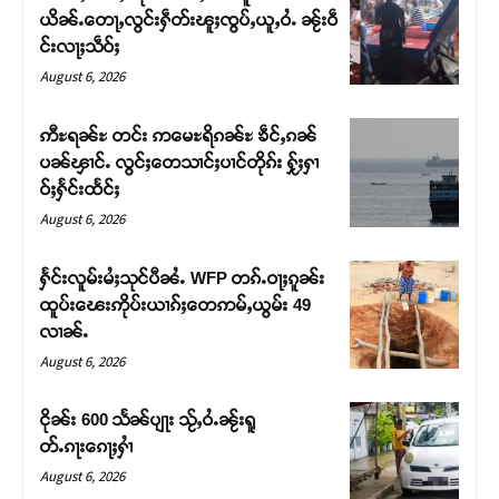
ယိၼ်ႉတေႃႇလွင်းႁဵတ်းၽူႈၸွပ်ႇယူႇဝႆႉ ၼႂ်းဝဵ
င်းလႃႈသဵဝ်ႈ
Support SHAN
August 6, 2026
တႃႇႁႂ်ႈသဵင်ၵၢင်ၸႂ်ၵူၼ်းမိူင်း ၵူႈတီႈၵူႈလႅၼ်ပေႃးတေၸွ
ဢီႊရၼ်ႊ တင်း ဢမေႊရိၵၼ်ႊ ၶဵင်ႇၵၼ်
တ်ႇ တူဝ်ႈလုမ်ႈၾႃႉၼၼ်ႉ ၶဝ်ႈႁူမ်ႈၵမ်ႉထႅမ် ၸုမ်းၶၢ
ပၼ်ၾၢင်ႉ လွင်ႈတေသၢင်ႈပၢင်တိုၵ်း ႁႂ်ႈႁၢ
ဝ်ႇၽူႈတွႆႇႁွၵ်ႈ လႆႈယူႇၶႃႈဢေႃႈ။
ဝ်ႈႁႅင်းထႅင်ႈ
August 6, 2026
Donate Now
ႁႅင်းလူမ်းမႆႈသုင်ပီၼႆႉ WFP တၵ်ႉဝႃႈၵူၼ်း
ထူပ်းၽေးဢိုပ်းယၢၵ်ႈတေဢမ်ႇယွမ်း 49
လၢၼ်ႉ
August 6, 2026
ငိုၼ်း 600 သႅၼ်ပျႃး သႂ်ႇဝႆႉၼႂ်းရူ
တ်ႉၵႃးၵေႃႈႁၢႆ
August 6, 2026