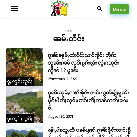
Donate
TAG
ၼမ်ႉတဵင်း
ၵူၼ်းၼုမ်ႇတႆးဝဵင်းလၢင်းၶိူဝ်း တိုၵ်း
သူၼ်းၵၼ် လွင်ႈၵွၵ်းၾႆး လွႆးၵထူင်း
လိူၼ် 12 မူၼ်း
November 7, 2022
ၵူႈလွင်ႈလွင်ႈ
ၵူၼ်းၼုမ်ႇလၢင်းၶိူဝ်း တုၵ်းယွၼ်းႁႂ်ႈၵူၼ်း
မိူင်းပႅတ်ႈယုၵ်းယၢၵ်းတီႈဢၼ်တတ်းမၵ်း
ဝႆႉ
August 30, 2021
ၵူႈလွင်ႈလွင်ႈ
ၾၢႆႇပၢႆးယူႇလီ ပၼ်ၾၢင်ႉၵူၼ်းမိူင်းလၢင်းၶိူ