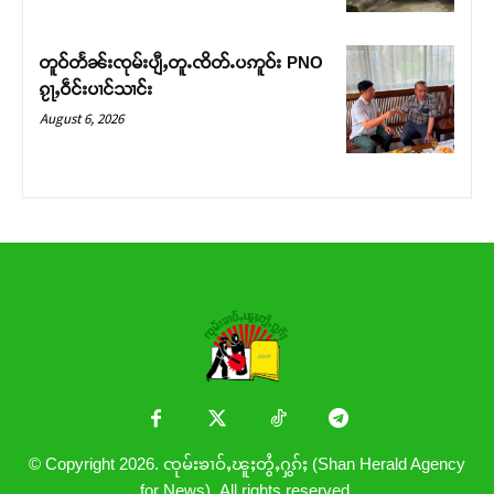
တူဝ်တႅၼ်းၸုမ်းပျီႇတူႉၸိတ်ႉပဢူဝ်း PNO
ၵႂႃႇဝဵင်းပၢင်သၢင်း
August 6, 2026
© Copyright 2026. ၸုမ်းၶၢဝ်ႇၽူႈတွႆႇႁွၵ်ႈ (Shan Herald Agency
for News). All rights reserved.