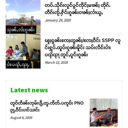
တပ်ႉသိုၵ်းလူင်ပွင်ၸိုင်ႈမၢၼ်ႈ တိုၵ်ႉ
တဵၵ်းၸႂ်ႉႁႅင်းၵူၼ်းဝၢၼ်ႈလၢႆယူႇ
January 29, 2020
သုၼ်ႇလႆႈၵူၼ်း
ၽူႈၵွၼ်းၸႄႈတွၼ်ႈ/ၸႄႈဝဵင်း SSPP လူ
င်းႁူပ်ႉထူပ်းၵူၼ်းမိူင်း သပ်းလႅင်းပၢႆး
ပၺ်ၺႃ တူင်ႇဝူင်းၵူၼ်း
March 13, 2018
ပၢႆးပၺ်ႇၺႃႇ
Support SHAN
တႃႇႁႂ်ႈသဵင်ၵၢင်ၸႂ်ၵူၼ်းမိူင်း ၵူႈတီႈၵူႈလႅၼ်ပေႃးတေၸွ
Latest news
တ်ႇ တူဝ်ႈလုမ်ႈၾႃႉၼၼ်ႉ ၶဝ်ႈႁူမ်ႈၵမ်ႉထႅမ် ၸုမ်းၶၢ
ဝ်ႇၽူႈတွႆႇႁွၵ်ႈ လႆႈယူႇၶႃႈဢေႃႈ။
တူဝ်တႅၼ်းၸုမ်းပျီႇတူႉၸိတ်ႉပဢူဝ်း PNO
ၵႂႃႇဝဵင်းပၢင်သၢင်း
Donate Now
August 6, 2026