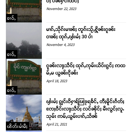
ဝ်ႈ ပဵၼ်ႁႅင်းထႅင်ႈ
November 22, 2023
ၶၢဝ်ႇ
မၢၵ်ႇသိုၵ်းမၢၼ်ႈ တူၵ်းသႂ်ႇႁိူၼ်းၵူၼ်း
ဝၢၼ်ႈ ထုၵ်ႇၾႆးမႆႈ 30 ပၢႆ
November 4, 2023
ၶၢဝ်ႇ
ၵူၼ်းလႃႈသဵဝ်ႈ ထုၵ်ႇၸုမ်းယိပ်းၵွင်ႈ ဢထ
မ်ႇမ ယွၼ်းငိုၼ်း
April 18, 2023
ၶၢဝ်ႇ
ၾႆးမႆႈ ၵျွင်းဝိႁၢရ်ၽြႃးရၶႅင်ႇ တီႈမိူင်းၵႅတ်ႈ
ၸႄႈဝဵင်းလႃႈသဵဝ်ႈ လင်ၼိုင်ႈ မီးလွင်ႈလူႉ
သုမ်း ဢမ်ႇယွမ်းပၢၵ်ႇသႅၼ်
April 21, 2021
ၽိတ်းမၢႆမီႈ