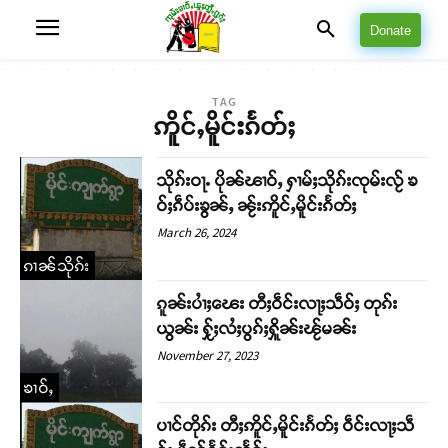
Donate
TAG
ဢိူင်ႇမိူင်းၵႅတ်ႈ
သိုၵ်းဝႃႉ ပိုၼ်ၽၢဝ်ႇ ႁၢမ်ႈသိုၵ်းၸုမ်းလႂ် ၶ
ဝ်ႈၵဵပ်းၶွၼ်ႇ ၼႂ်းဢိူင်ႇမိူင်းၵႅတ်ႈ
March 26, 2024
ၵၢၼ်သိုၵ်း
ၵူၼ်းပၢႆႈၽေး တီႈဝဵင်းလႃႈသဵဝ်ႈ တုၵ်း
ယွၼ်း ႁႂ်ႈလႆႈပွၵ်ႈႁိူၼ်းၽႂ်မၼ်း
November 27, 2023
ၶၢဝ်ႇ
ပၢင်တိုၵ်း တီႈဢိူင်ႇမိူင်းၵႅတ်ႈ ဝဵင်းလႃႈသဵ