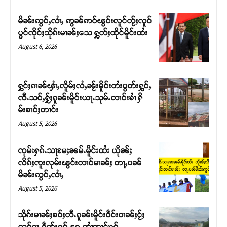
မိၼ်းဢွင်ႇလၢႆႇ ဢွၼ်ဢဝ်ၽွင်းလူင်တႂ်ႈလူင်
ပွင်ၸိုင်ႈသိုၵ်းမၢၼ်ႈသေ ႁွတ်ႈထိုင်မိူင်းထႆး
August 6, 2026
ႁွင်ႈၵၢၼ်ၾၢႆႇလိူမ်ႈလႆႇၼႂ်းမိူင်းတႆးပွတ်းႁွင်ႇ
ၸီႉသင်ႇႁႂ်ႈၵူၼ်းမိူင်းယႃႉသုမ်ႉတၢင်းၶၢႆ ႁိ
မ်းၶၢင်ႈတၢင်း
August 5, 2026
ၸုမ်းႁၵ်ႉသႃမႄႈၼမ်ႉမိူင်းထႆး ယိုၼ်ႈ
လိၵ်ႈၸူးလုမ်းၽွင်းတၢင်မၢၼ်ႈ တႃႇပၼ်
မိၼ်းဢွင်ႇလၢႆႇ
August 5, 2026
သိုၵ်းမၢၼ်ႈၶဝ်ႈတီႉၵူၼ်းမိူင်းဝဵင်းဝၢၼ်ႈငႂ်ႈ
ဢဝ်ၵႂႃႇႁဵတ်းႁူဝ်ႉႁႄႉတၢႆတၢင်ၶဝ်