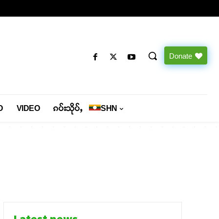
Donate
O
VIDEO
ၵပ်းသိုပ်ႇ
SHN
Latest news