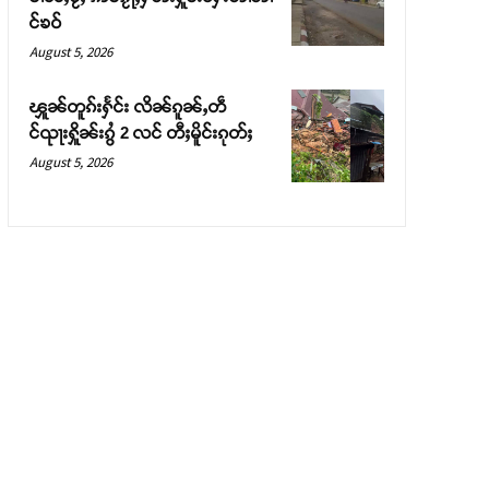
င်ၶဝ်
August 5, 2026
ၾူၼ်တူၵ်းႁႅင်း လိၼ်ၵူၼ်ႇတဵ
င်ၺႃးႁိူၼ်းၵွႆ 2 လင် တီႈမိူင်းၵုတ်ႈ
August 5, 2026