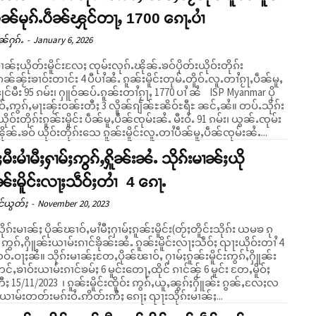
ဵၼ်မုၵ်ႉပဵၼ်ၾုင်တႃႇ 1700 ၵေႃႉပၢႆ
ၼ်ႁၵ်ႉ
-
January 6, 2026
မၢၼ်ႈယိုတ်းမိူင်းလႄႈ ၸုမ်းလုၵ်ႉၽိုၼ်ႉၶဝ်ပိုတ်းယိုဝ်းတိုၵ်း
်ၼႂ်းၶၢဝ်းတၢင်း 4 ပီပၢႆၼႆႉ ၵူၼ်းမိူင်းတုမ်ႉတိူဝ်ႉလူႉတၢႆၵႂႃႇပဵၼ်မူႇ
င်မီး 95 ၵမ်း၊ ႁူဝ်ၼပ်ႉၵူၼ်းတၢႆၵႂႃႇ 1770 ပၢႆ ၼႆ ISP Myanmar ပို
ဢွၵ်ႇမႃးၼႂ်းဝၼ်းတီႈ 3 လိူၼ်ၵျႅၼ်ႊၼိဝ်ႊရီႊ ၼင်ႇၼႆ။ တပ်ႉသိုၵ်း
ိုဝ်းတိုၵ်းၵူၼ်းမိူင်း ပဵၼ်မူႇပဵၼ်ၸုမ်းၼႆႉ မီးဝႆႉ 91 ၵမ်း၊ ယွၼ်ႉၸုမ်း
ိုၼ်ႉၶဝ် ယိုဝ်းတိုၵ်းသေ ၵူၼ်းမိူင်းလူႉတၢႆပဵၼ်မူႇပဵၼ်ၸုမ်းၼႆႉ...
မီးမၢႆမီႈႁၢမ်ႈဢွၵ်ႇႁိူၼ်းၼႆႉ သိုၵ်းမၢၼ်ႈယို
ူၼ်းမိူင်းလႃႈသဵဝ်ႈတၢႆ 4 ၵေႃႉ
င်ယွတ်ႈ
-
November 20, 2023
ိုၵ်းမၢၼ်ႈ ပိုၼ်ၽၢဝ်ႇမၢႆမီႈႁၢမ်ႈၵူၼ်းမိူင်း(တႂ်ႈတိူင်းသိုၵ်း ယမၶ ၵု
) ဢွၵ်ႇႁိူၼ်းယၢမ်းၵၢင်ၶိုၼ်းၼႆႉ ၵူၼ်းမိူင်းလႃႈသဵဝ်ႈ ၺႃးယိုဝ်းတၢႆ 4
ႈတႄႇပိုၼ်ၽၢဝ်ႇ ႁၢမ်ႈၵူၼ်းမိူင်းဢွၵ်ႇႁိူၼ်း
်ႇၶၢဝ်းယၢမ်းၵၢင်ၶမ်ႈ 6 မူင်းတေႃႇထိုင် ၵၢင်ၼႂ် 6 မူင်း တႄႇမိူဝ်ႈ
ႈ 15/11/2023 ၊ ၵူၼ်းမိူင်းၸိူဝ်း ဢွၵ်ႇယူႇၼွၵ်ႈႁိူၼ်း ၵွၼ်ႇလႄႈလ
းယၢမ်းတတ်းမၵ်းဝႆႉဢိတ်းဢီႈ ၵေႃႈ ၺႃးသိုၵ်းမၢၼ်ႈ...