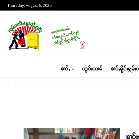
Thursday, August 6, 2026
ၶၢဝ်ႇ
တွင်ႈထၢမ်
ၶၢဝ်ႇမိူင်းႁူမ်ႈ
ၶၢဝ်း