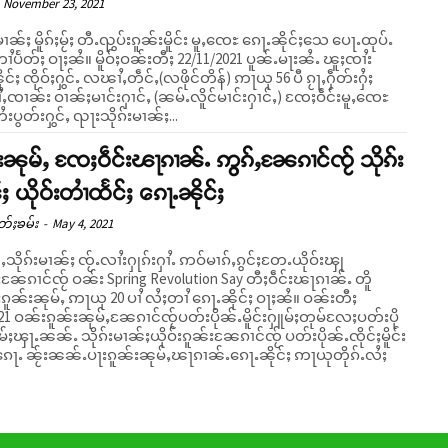
November 23, 2021
မၢၼ်ႈ မိူၵ်ႈမႂ်ႈ တီႉၺွပ်းၵူၼ်းမိူင်း မူႇၸေႊ ၵေႃႉၼိုင်ႈသေ ပေႃႉထုပ်ႉ
ႆ။ မိူဝ်ႈဝၼ်းတီႈ 22/11/2021 ပူၼ်ႉမႃးၼႆႉ ၽူႈၸၢႆး
ုင်ႈ ၸိုဝ်ႈႁွင်ႉ လၽၢႆႇတဵင်ႇ(လဖိုင်တိန်) ဢႃယု 56 ပီ ၵႂႃႇႁဵတ်းႁႆႈ
ႇၸၢၼ်း ဝၢၼ်ႈမၢင်းႁၢင်ႇ (ၼမ်ႉလိူင်မၢင်းႁၢင်ႇ) ၸႄႈဝဵင်းမူႇၸေႊ
တႆးပွတ်းႁွင်ႇ ၺႃးသိုၵ်းမၢၼ်ႈ...
းၼုမ်ႇ ၸႄႈဝဵင်းၽႃၵၢၼ်ႉ ဢွၵ်ႇၼႄၵၢင်ၸႂ် သိုၵ်း
ႈ ယိုဝ်းတၢႆထႅင်ႈ ၵေႃႉၼိုင်ႈ
တ်ႈၶမ်း
-
May 4, 2021
ီႇသိုၵ်းမၢၼ်ႈ ၸႂ်ႉလၢႆးႁုၵ်းႁၢႆႉ ဢဝ်မၢၵ်ႇၵွင်ႈတႄႉယိုဝ်းၾု
းၼႄၵၢင်ၸႂ် ဝၼ်း Spring Revolution Say တီႈဝဵင်းၽႃၵၢၼ်ႉ တိူ
ူၼ်းၼုမ်ႇ ဢႃယု 20 ပၢႆ လႆႈတၢႆ ၵေႃႉၼိုင်ႈ ဝႃႈၼႆ။ ဝၼ်းတီႈ
21 ဝၼ်းၵူၼ်းၼုမ်ႇၼႄၵၢင်ၸႂ်ပတ်းပိုၼ်ႉမိူင်းႁူမ်ႈတုမ်လႄႈပတ်းပို
်ႈၾႃႉၼၼ်ႉ သိုၵ်းမၢၼ်ႈယိုဝ်းၵူၼ်းၼႄၵၢင်ၸႂ် ပတ်းပိုၼ်ႉၸိုင်ႈမိူင်း
 ၵေႃႉ ၼႂ်းၼၼ်ႉပႃးၵူၼ်းၼုမ်ႇၽႃၵၢၼ်ႉၵေႃႉၼိုင်ႈ ဢႃယုတိုၵ်ႉလႆႈ