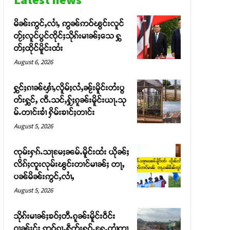
မိၼ်းဢွင်ႇလၢႆႇ ဢွၼ်ဢဝ်ၽွင်းလူင်
တႂ်ႈလူင်ပွင်ၸိုင်ႈသိုၵ်းမၢၼ်ႈသေ ႁွ
တ်ႈထိုင်မိူင်းထႆး
August 6, 2026
ႁွင်ႈၵၢၼ်ၾၢႆႇလိူမ်ႈလႆႇၼႂ်းမိူင်းတႆးပွ
တ်းႁွင်ႇ ၸီႉသင်ႇႁႂ်ႈၵူၼ်းမိူင်းယႃႉသု
မ်ႉတၢင်းၶၢႆ ႁိမ်းၶၢင်ႈတၢင်း
August 5, 2026
ၸုမ်းႁၵ်ႉသႃမႄႈၼမ်ႉမိူင်းထႆး ယိုၼ်ႈ
လိၵ်ႈၸူးလုမ်းၽွင်းတၢင်မၢၼ်ႈ တႃႇ
ပၼ်မိၼ်းဢွင်ႇလၢႆႇ
August 5, 2026
သိုၵ်းမၢၼ်ႈၶဝ်ႈတီႉၵူၼ်းမိူင်းဝဵင်း
ဝၢၼ်ႈငႂ်ႈ ဢဝ်ၵႂႃႇႁဵတ်းႁူဝ်ႉႁႄႉတၢႆတၢ