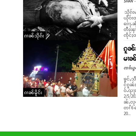
SHAN
-
သိုၵ်း
ယိုဝ်းတၢႆပႅတ်ႈ ဝႃႈၼ
ၵေႃႉၼိ
တီႈၾၢႆ
ၸိုင်ႈ
ၵၢၼ်သိုၵ်း
ၵူၼ်
မၢၼ်
ၸၢႆးယွ
ၶွင်ႇသ
င်ၵူၼ်
ဝ်ႉၺႃးၵ
ၵၢၼ်မိူင်း
2/5/20
ၼ်ႉလုမ
တၢႆ 6
20...