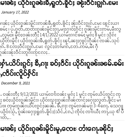
းမၢၼ်ႈ ယိုဝ်းၵူၼ်းၶီႇရူတ်ႉၶိူင်ႈ ၼႂ်းဝဵင်းၵျွၵ်ႉမႄး
January 17, 2022
မၢၼ်ႈ ယိုဝ်းၵူၼ်းမိူင်းဢၼ်ၶီႇရူတ်ႉၶိူင်ႈ ၼႂ်းဝဵင်းၵျွၵ်ႉမႄး ၽွင်းယၢ
ၶမ်ႈ ၊ ပႂ်ႉၵူတ်ႇထတ်းၵူၼ်းမိူင်းၵႂႃႇမႃးႁၢဝ်ႈႁႅင်း ၵူၼ်းမိူင်းဢမ်ႇမီးလွ
/2022 ယၢမ်းၵၢင်ၶမ်ႈ မွၵ်ႈ 8 မူင်း သိုၵ်း
ယိုတ်းမိူင်း ယိုဝ်းၵူၼ်းၶီႇရူတ်ႉၶိူင်ႈ ၾၢႆႇၼႃႈႁူင်းႁဵၼ်း ၸၼ်ႉသုင်
ပွၵ်ႉ 8 ၸႄႈဝဵင်းၵျွၵ်ႉမႄး လွင်ႈတၢႆမၢၵ်ႇတႄႉဢမ်ႇမီး ႁဵ
ႈၵူၼ်းၼႂ်းဝဵင်းတူၵ်းၸႂ်လႄႈ...
ႁၢႆႉယိပ်းၵွင်ႈ ၶီႇၵႃး ၶဝ်ႈဝဵင်း ယိုဝ်းၵူၼ်းၼမ်ႉၶမ်း
ႇၸဵပ်းလိူဝ်ႁႅင်း
December 9, 2021
ၼႆႉ ဝၼ်းတီႈ 9/12/2021 ယၢမ်းဝၢႆးဝၼ်း မွၵ်ႈ 1 မူင်း ၸုမ်းယိပ်းၵွင်ႈ ၸု
င်ႈ ၶဝ်ႈယိုဝ်းၵူၼ်းမိူင်း၊ ယိုဝ်းၺႃးၵူၼ်းၵိၼ်ၸၢင်ႈႁေႃႈလူတ်ႉၶိူင်ႈ မၢ
ၸွမ်းၵၼ်မႃး 3-4 ၵေႃႉ သေႁူ
ယိုဝ်းသႂ်ႇ ၵူၼ်းႁေႃႈရူတ်ႉၶိူင်ႈ(သႅင်ႇၵႄႇ) ၸိုဝ်ႈ ၸၢႆးယီႈ ဢႃႇယု 47 ပီ
ၢတ်ႇ...
်းမၢၼ်ႈ ယိုဝ်းၵူၼ်းမိူင်းမူႇၸေႊ တၢႆၵေႃႉၼိုင်ႈ