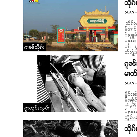
သိုၵ်
SHAN
-
သိုၵ်း
မ်းၵၢင်
င်ႈႁူမ်ႇလူမ်ႈ။ မိူဝ်ႈဝၼ်းတီႈ 14/1
မၢၼ်ႈ 
မၢႆ 1 
ၵၢၼ်သိုၵ်း
တ်းႁႂ်
ၵူၼ်း
မၢတ်
SHAN
-
မိူဝ်ႈ
မ်းၼို
တ်ႇၸဵပ်း။ ၸုမ်းၵူၼ်းယိပ်းၵွင်ႈၼၼ်ႉ ၶီႇၵႃး 
ၵူႈလွင်ႈလွင်ႈ
မ်ႈၵၼ်
တိူဝ်ႉမ
သိုၵ