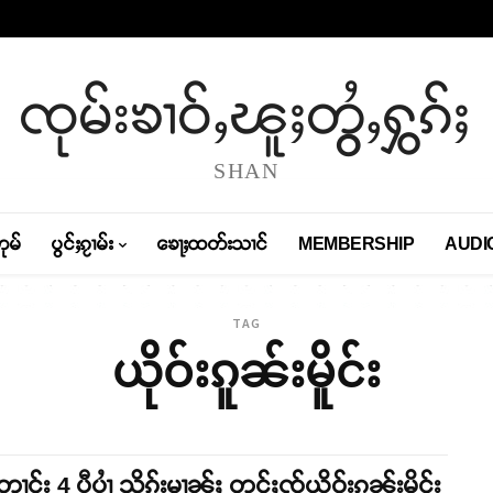
ၸုမ်းၶၢဝ်ႇၽူႈတွႆႇႁွၵ်ႈ
SHAN
တုမ်
ပွင်ႈၵႂၢမ်း
ၶေႃႈထတ်းသၢင်
MEMBERSHIP
AUDI
TAG
ယိုဝ်းၵူၼ်းမိူင်း
တၢင်း 4 ပီပၢႆ သိုၵ်းမၢၼ်ႈ တင်ႈၸႂ်ယိုဝ်းၵူၼ်းမိူင်း