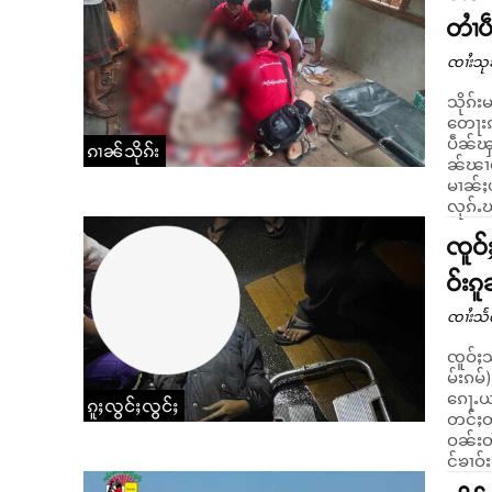
တၢႆပ
ၸၢႆးသု
သိုၵ်း
တေႃးၵၼ
ပဵၼ်ၾု
ၵၢၼ်သိုၵ်း
ၼ်ၽၢဝ်ႇ
မၢၼ်ႈယ
လုၵ်ႉၽ
ၸူဝ်ႈ
ဝ်းၵ
ၸၢႆးသႅ
ၸူဝ်ႈသ
မ်းၵမ်
ၵေႃႉယဝ်ႉဝႃႈၼႆ။ သိုၵ်းမၢၼ်
ၵူႈလွင်ႈလွင်ႈ
တင်ႈတင
ဝၼ်းတီ
င်ၶၢဝ်