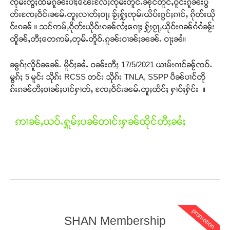
ၸုမ်းၸွႆႈထႅမ်ၵူၼ်းပၢႆႈၽေးလႄႈၸုမ်းတူင်ႉၼိုင်တူင်ႇဝူင်းၵူၼ်းပွ
တ်းၸႄႈဝဵင်းၼမ်ႉတူႈလၢတ်ႈဝႃႈ ၶႂ်ႈႁႂ်ႈၸုမ်းယိပ်းၵွင်ႈၵၢင်ႇ ၵိုတ်းယို
ဝ်းၵၼ် ။ သင်ဢမ်ႇၵိုတ်းယိုဝ်းၵၼ်လႆႈၵေႃႈ ႁႂ်ႈၵႂႃႇယိုဝ်းၵၼ်ၵႆၵႆၼႂ်း
ထိူၼ်ႇတီႈတေဢမ်ႇတုမ်ႉတိူဝ်ႉၵူၼ်းဝၢၼ်ႈၼၼ်ႉ ဝႃႈၼႆ။
ၼွၵ်ႈလိူဝ်ၼၼ်ႉ မိူဝ်ႈၼႆႉ ဝၼ်းတီႈ 17/5/2021 ယၢမ်းၵၢင်ၼႂ်ၸဝ်ႉ
မွၵ်ႈ 5 မူင်း သိုၵ်း RCSS တင်း သိုၵ်း TNLA, SSPP ပဵၼ်ပၢင်တို
ၵ်းၵၼ်တီႈဝၢၼ်ႈပၢင်ႁၢတ်ႇ ၸႄႈဝဵင်းၼမ်ႉတူႈထႅင်ႈ ႁၢဝ်ႈႁႅင်း ။
ဢၢၼ်ႇယဝ်ႉႁူမ်ႈပၼ်တၢင်းႁၼ်ထိုင်တီႈၼႆႈ
Support SHAN
promotion
SHAN Membership
တႃႇႁႂ်ႈသဵင်ၵၢင်ၸႂ်ၵူၼ်းမိူင်း ၵူႈတီႈၵူႈလႅၼ်ပေႃးတေၸွ