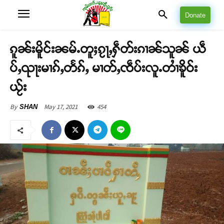
Donate
ၵူၼ်းမိူင်းၼမ်ႉတူႈၵႂႃႇႁဵတ်းၵၢၼ်သူၼ် ယဵ
ပ်ႇၺႃးမၢၵ်ႇတႅၵ်ႇ မၢတ်ႇၸဵပ်းလူႉတၢႆၶိူဝ်း
ယႂ်း
May 17, 2021
454
By
SHAN