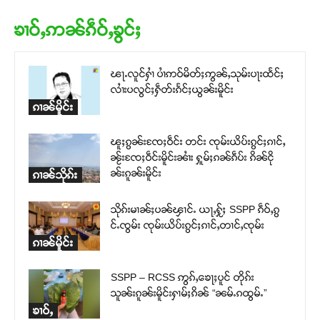
ၶၢဝ်ႇဢၼ်ၵဵဝ်ႇၶွင်ႈ
ၽႃႉလူင်ႁၢႆ ပၢႆဢဝ်မိတ်ႈဢွၼ်ႇသုမ်းပႃးထႅင်ႈ
လၢႆးပလွင်ႈႁဵတ်းၵႅင်ႈယွၼ်းမိူင်း
ၵၢၼ်မိူင်း
ၽူႈၵွၼ်းၸႄႈဝဵင်း တင်း ၸုမ်းယိပ်းၵွင်ႈၵၢင်ႇ
ၼႂ်းၸႄႈဝဵင်းမိူင်းၼၢႆး ႁူမ်ႈၵၼ်ၵဵပ်း ၵိၼ်ငို
ၼ်းၵူၼ်းမိူင်း
ၵၢၼ်သိုၵ်း
သိုၵ်းမၢၼ်ႈပၼ်ၾၢင်ႉ ယႃႇႁႂ်ႈ SSPP ၵဵဝ်ႇၵွ
င်ႉၸွမ်း ၸုမ်းယိပ်းၵွင်ႈၵၢင်ႇတၢင်ႇၸုမ်း
ၵၢၼ်မိူင်း
SSPP – RCSS ဢွၵ်ႇၶေႃႈပူင် တိုၵ်း
သူၼ်းၵူၼ်းမိူင်းႁၢမ်ႈၵိၼ် “ၼမ်ႉၵထွမ်ႉ”
ၶၢဝ်ႇ