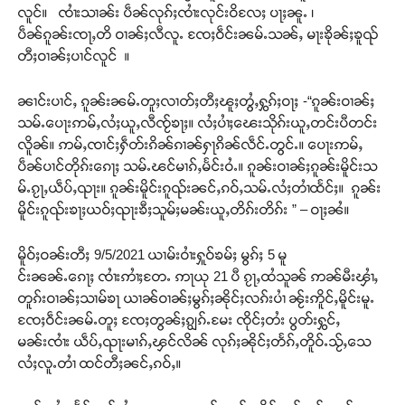
လူင်။ ၸၢႆးသၢၼ်း ပဵၼ်လုၵ်ႈၸၢႆးလုင်းဝိလႄႈ ပႃႈၼူႉ ၊
ပဵၼ်ၵူၼ်းၸႃႇတိ ဝၢၼ်ႈလီလူႉ ၸႄႈဝဵင်းၼမ်ႉသၼ်ႇ မႃးၶိုၼ်ႈၶူၺ်
တီႈဝၢၼ်ႈပၢင်လူင် ။
ၼၢင်းပၢင်ႇ ၵူၼ်းၼမ်ႉတူႈလၢတ်ႈတီႈၽူႈတွႆႇႁွၵ်ႈဝႃႈ -“ၵူၼ်းဝၢၼ်ႈ
သမ်ႉပေႃးဢမ်ႇလႆႈယူႇလီၸႂ်ၶႃႈ။ လႆႈပၢႆႈၽေးသိုၵ်းယူႇတင်းပီတင်း
လိူၼ်။ ဢမ်ႇၸၢင်ႈႁဵတ်းၵိၼ်ၵၢၼ်ႁႃၵိၼ်လဵင်ႉတွင်ႉ။ ပေႃးဢမ်ႇ
ပဵၼ်ပၢင်တိုၵ်းၵေႃႈ သမ်ႉၽင်မၢၵ်ႇမႅင်းဝႆႉ။ ၵူၼ်းဝၢၼ်ႈၵူၼ်းမိူင်းသ
မ်ႉၵႂႃႇယဵပ်ႇၺႃး။ ၵူၼ်းမိူင်းၵူၺ်းၼင်ႇၵဝ်ႇသမ်ႉလႆႈတၢႆထႅင်ႈ။ ၵူၼ်း
မိူင်းၵူၺ်းၶႃႈယဝ်ႈၺႃးၶီႈသူမ်ႈမၼ်းယူႇတိၵ်းတိၵ်း ” – ဝႃႈၼႆ။
မိူဝ်ႈဝၼ်းတီႈ 9/5/2021 ယၢမ်းဝၢႆးႁူဝ်ၶမ်ႈ မွၵ်ႈ 5 မူ
င်းၼၼ်ႉၵေႃႈ ၸၢႆးဢၢႆႈတႄႉ ဢႃယု 21 ပီ ၵႂႃႇထႆသူၼ် ဢၼ်မီးၾၢႆႇ
တူၵ်းဝၢၼ်ႈသၢမ်ၶႃ ယၢၼ်ဝၢၼ်ႈမွၵ်ႈၼိုင်ႈလၵ်းပၢႆ ၼႂ်းဢိူင်ႇမိူင်းမူႉ
ၸႄႈဝဵင်းၼမ်ႉတူႈ ၸႄႈတွၼ်ႈၵျွၵ်ႉမႄး ၸိုင်ႈတႆး ပွတ်းႁွင်ႇ
မၼ်းၸၢႆး ယဵပ်ႇၺႃးမၢၵ်ႇၾင်လိၼ် လုၵ်ႈၼိုင်ႈတႅၵ်ႇတိူဝ်ႉသႂ်ႇသေ
လႆႈလူႉတၢႆ ထင်တီႈၼင်ႇၵဝ်ႇ။