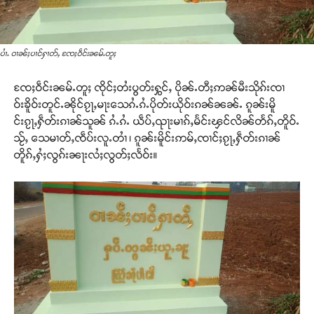
ပၢႆႉ ဝၢၼ်ႈပၢင်ႁၢတ်ႇ ၸႄႈဝဵင်းၼမ်ႉတူႈ
ၸႄႈဝဵင်းၼမ်ႉတူႈ ၸိုင်ႈတႆးပွတ်းႁွင်ႇ ပိုၼ်ႉတီႈဢၼ်မီးသိုၵ်းၸၢ
ဝ်းၶိူဝ်းတူင်ႉၼိုင်ၵႂႃႇမႃးသေၵႆႉၵႆႉပိုတ်းယိုဝ်းၵၼ်ၼၼ်ႉ ၵူၼ်းမိူ
င်းၵႂႃႇႁဵတ်းၵၢၼ်သူၼ် ၵႆႉၵႆႉ ယဵပ်ႇၺႃးမၢၵ်ႇမႅင်းၾင်လိၼ်တႅၵ်ႇတိူဝ်ႉ
သႂ်ႇ သေမၢတ်ႇၸဵပ်းလူႉတၢႆ ၊ ၵူၼ်းမိူင်းဢမ်ႇၸၢင်ႈၵႂႃႇႁဵတ်းၵၢၼ်
တိူၵ်ႇႁႆႈလွၵ်းၼႃးလႆႈလွတ်ႈလႅဝ်း။