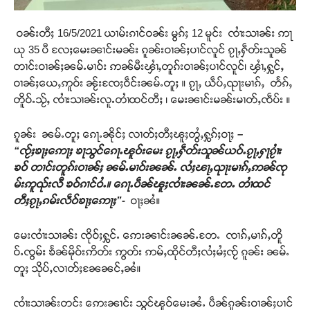
ဝၼ်းတီႈ 16/5/2021 ယၢမ်းၵၢင်ဝၼ်း မွၵ်ႈ 12 မူင်း ၸၢႆးသၢၼ်း ဢႃ
ယု 35 ပီ လႄႈမေးၼၢင်းမၼ်း ၵူၼ်းဝၢၼ်ႈပၢင်လူင် ၵႂႃႇႁဵတ်းသူၼ်
တၢင်းဝၢၼ်ႈၼမ်ႉမၢဝ်း ဢၼ်မီးၾၢႆႇတူၵ်းဝၢၼ်ႈပၢင်လူင်၊ ၾၢႆႇႁွင်ႇ
ဝၢၼ်ႈယေႇဢူဝ်း ၼႂ်းၸႄႈဝဵင်းၼမ်ႉတူႈ ။ ၵႂႃႇ ယဵပ်ႇၺႃးမၢၵ်ႇ တႅၵ်ႇ
တိူဝ်ႉသႂ်ႇ ၸၢႆးသၢၼ်းလူႉတၢႆထင်တီႈ ၊ မေးၼၢင်းမၼ်းမၢတ်ႇၸဵပ်း ။
ၵူၼ်း ၼမ်ႉတူႈ ၵေႃႉၼိုင်ႈ လၢတ်ႈတီႈၽူႈတွႆႇႁွၵ်ႈဝႃႈ
–
“ၸႂ်ႈၶႃႈဢေႃႈ ၶႃသွင်ၵေႃႉၽူဝ်းမေး ၵႂႃႇႁဵတ်းသူၼ်ယဝ်ႉၵႂႃႇႁႃၵႂၢႆး
ၶဝ် တၢင်းတူၵ်းဝၢၼ်ႈ ၼမ်ႉမၢဝ်းၼၼ်ႉ လႆႈၽႃႇၺႃးမၢၵ်ႇဢၼ်ၸု
မ်းဢူၺ်းလီ ၶဝ်ၵၢင်ဝႆႉ။ ၵေႃႉပဵၼ်ၽူႈၸၢႆးၼၼ်ႉတႄႉ တၢႆထင်
တီႈၵႂႃႇၵမ်းလဵဝ်ၶႃႈဢေႃႈ”-
ဝႃႈၼႆ။
မေးၸၢႆးသၢၼ်း ၸိုဝ်ႈႁွင်ႉ ဢေးၼၢင်းၼၼ်ႉတႄႉ ၸၢၵ်ႇမၢၵ်ႇတိူ
ဝ်ႉၸွမ်း ၶႅၼ်မိုဝ်းဢိတ်း ဢွတ်း ဢမ်ႇထိုင်တီႈလႆႈမႆႈၸႂ် ၵူၼ်း ၼမ်ႉ
တူႈ သိုပ်ႇလၢတ်ႈၼႄၼင်ႇၼႆ။
ၸၢႆးသၢၼ်းတင်း ဢေးၼၢင်း သွင်ၽူဝ်မေးၼႆႉ ပဵၼ်ၵူၼ်းဝၢၼ်ႈပၢင်