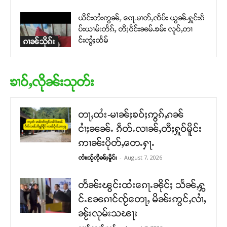
ယိင်းတႆးဢွၼ်ႇ ၵေႃႉမၢတ်ႇၸဵပ်း ယွၼ်ႉႁူင်းၵဵ
ပ်းယၢမ်းတႅၵ်ႇ တီႈဝဵင်းၼမ်ႉၶမ်း လူဝ်ႇတၢ
င်းၸွႆႈထႅမ်
ၵၢၼ်သိုၵ်း
ၶၢဝ်ႇလိုၼ်းသုတ်း
တႃႇထႆး-မၢၼ်ႈၶဝ်ႈဢွၵ်ႇၵၼ်
ငၢႆႈၼၼ်ႉ ၵဵတ်ႉလၢၼ်ႇတီႈႁူဝ်မိူင်း
ဢၢၼ်းပိုတ်ႇတေႉႁႃႉ
-
August 7, 2026
ၸၢႆးသႂ်ၸိုၼ်ႈမိူင်း
တႅၼ်းၽွင်းထႆးၵေႃႉၼိုင်ႈ သႅၼ်ႇႁွ
င်ႉၼႄၵၢင်ၸႂ်တေႃႇ မိၼ်းဢွင်ႇလၢႆႇ
ၼႂ်းလုမ်းသၽႃး