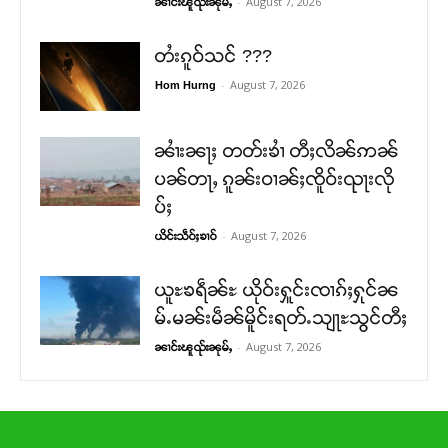
-
August 7, 2026
ၼၢင်းၽူၺ်းၼုမ်ႇ
တႆးၵူဝ်သင် ???
-
August 7, 2026
Hom Hurng
ၼၢႆးၼႃႈ တတ်းၶၢႆ တီႈလိၼ်ဢၼ်
ပၼ်တႃႇ ၵူၼ်းဝၢၼ်ႈၸိူဝ်းၺႃးလို
ပ်ႈ
-
August 7, 2026
ယိင်းသဵဝ်ႈၶၢဝ်
ယူႊၶရဵၼ်ႊ ယိုဝ်းႁူင်းၸၢၵ်ႈႁုင်ၼ
မ်ႉမၼ်းမဵၼ်မိူင်းရတ်ႉသျႃႊသွင်တီႈ
-
August 7, 2026
ၼၢင်းၽူၺ်းၼုမ်ႇ