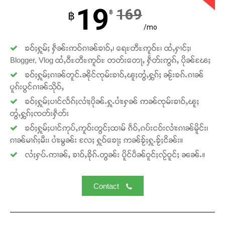
တ်ႇ တူဝ်ႈလုမ်ႈၾႃႉၼၼ်ႉ ၶဝ်ႈႁူမ်ႈၵမ်ႉထႅမ် ၸုမ်းၶၢ
19
169
฿
฿
ဝ်ႇၽူႈတွႆႇႁွၵ်ႈ လႆႈယူႇၶႃႈဢေႃႈ။
/mo
Donate Now
ၶဝ်ႈႁူမ်ႈ ႁဵၼ်းဢဝ်ၵၢၼ်ၶၢဝ်ႇ၊ ရေႊတီႊဢူဝ်ႊ၊ ထႆႇႁၢင်ႈ၊
Blogger, Vlog ထႆႇဝီႊတီႊဢူဝ်ႊ တတ်းတေႃႇ ႁဵတ်းဢွၵ်ႇ ပိုၼ်ၽႄႈ
ၶဝ်ႈႁူမ်ႈၵၢၼ်တူင်ႉၼိုင်ၸုမ်းၶၢဝ်ႇၽူႈတွႆႇႁွၵ်ႈ ၼႂ်းၶၵ်ႉၵၢၼ်
ပူၵ်းပွင်ၵၢၼ်သိုဝ်ႇ
ၶဝ်ႈႁူမ်ႈပၢင်လႅၵ်ႈလၢႆႈပိုၼ်ႉႁူႉပၢႆးႁၼ် ဢၼ်ၸုမ်းၶၢဝ်ႇၽူႈ
တွႆႇႁွၵ်ႈၸတ်းႁဵတ်း
ၶဝ်ႈႁူမ်ႈပၢင်ဢုပ်ႇဢူဝ်းတွင်ႈထၢမ် ၵဵဝ်ႇၵပ်းငဝ်းလၢႆးၵၢၼ်မိူင်း၊
ၵၢၼ်မၢၵ်ႈမီး၊ ပၢႆးမွၼ်း လႄႈ ႁူဝ်ၶေႃႈ ဢၼ်ၶႂ်ႈႁူႉၶႂ်ႈငိၼ်း။
လႆႈႁပ်ႉဢၢၼ်ႇ ၶၢဝ်ႇၶိုၵ်ႉတွၼ်း ပိူင်ပဵၼ်ဝူင်ႈလႂ်ဝူင်ႈ ၼၼ်ႉ။
Contact