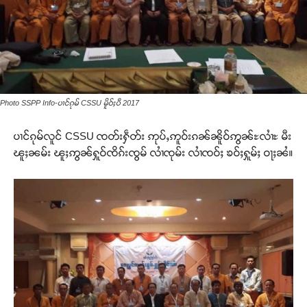
Photo SSPP Info-ပၢင်ၵုမ် CSSU မိူဝ်ႈပီ 2017
ပၢင်ၵုမ်လူင် CSSU ၸတ်းႁဵတ်း ဢုပ်ႇဢူဝ်းၵၼ်ၼိူဝ်ဢွၼ်ႊလၢႆႊ မီး
ၽူႈၼမ်း ၽူႈဢွၼ်ႁူဝ်ၸိၵ်းၸွမ် လၢႆၸုမ်း လၢႆၸဝ်ႈ ၶဝ်ႈႁူမ်ႈ ဝႃႈၼႆ။