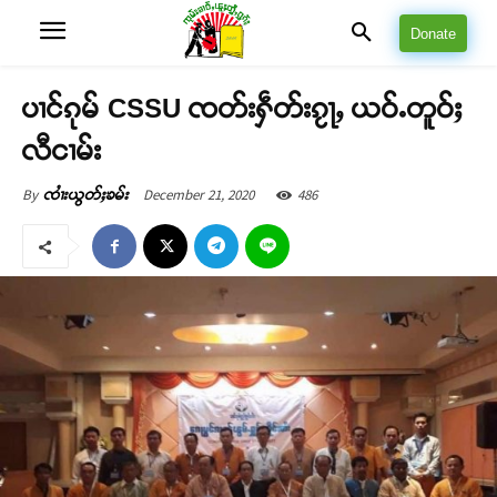
Donate
ပၢင်ၵုမ် CSSU ၸတ်းႁဵတ်းၵႂႃႇ ယဝ်ႉတူဝ်ႈ
လီငၢမ်း
December 21, 2020
486
By
ၸၢႆးယွတ်ႈၶမ်း