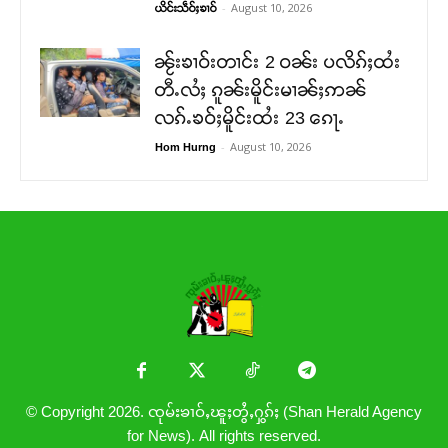
-
August 10, 2026
ယိင်းသဵဝ်ႈၶၢဝ်
ၼႂ်းၶၢဝ်းတၢင်း 2 ဝၼ်း ပလိၵ်ႈထႆး
တီႉလႆႈ ၵူၼ်းမိူင်းမၢၼ်ႈဢၼ်
လၵ်ႉၶဝ်ႈမိူင်းထႆး 23 ၵေႃႉ
-
August 10, 2026
Hom Hurng
© Copyright 2026. ၸုမ်းၶၢဝ်ႇၽူႈတွႆႇႁွၵ်ႈ (Shan Herald Agency
for News). All rights reserved.