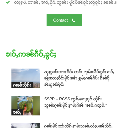
လႆႈႁပ်ႉဢၢၼ်ႇ ၶၢဝ်ႇၶိုၵ်ႉတွၼ်း ပိူင်ပဵၼ်ဝူင်ႈလႂ်ဝူင်ႈ ၼၼ်ႉ။
Contact
ၶၢဝ်ႇဢၼ်ၵဵဝ်ႇၶွင်ႈ
ၽူႈၵွၼ်းၸႄႈဝဵင်း တင်း ၸုမ်းယိပ်းၵွင်ႈၵၢင်ႇ
ၼႂ်းၸႄႈဝဵင်းမိူင်းၼၢႆး ႁူမ်ႈၵၼ်ၵဵပ်း ၵိၼ်ငို
ၼ်းၵူၼ်းမိူင်း
ၵၢၼ်သိုၵ်း
SSPP – RCSS ဢွၵ်ႇၶေႃႈပူင် တိုၵ်း
သူၼ်းၵူၼ်းမိူင်းႁၢမ်ႈၵိၼ် “ၼမ်ႉၵထွမ်ႉ”
ၶၢဝ်ႇ
ၵူၼ်းမိူင်းတႆးတိုၵ်ႉႁၢမ်းသုၼ်ႇလႆႈပၢၼ်သိုပ်ႇ