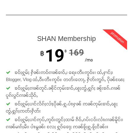
Support SHAN
တႃႇႁႂ်ႈသဵင်ၵၢင်ၸႂ်ၵူၼ်းမိူင်း ၵူႈတီႈၵူႈလႅၼ်ပေႃးတေၸွ
promotion
တ်ႇ တူဝ်ႈလုမ်ႈၾႃႉၼၼ်ႉ ၶဝ်ႈႁူမ်ႈၵမ်ႉထႅမ် ၸုမ်းၶၢ
SHAN Membership
ဝ်ႇၽူႈတွႆႇႁွၵ်ႈ လႆႈယူႇၶႃႈဢေႃႈ။
19
169
฿
฿
Donate Now
/mo
ၶဝ်ႈႁူမ်ႈ ႁဵၼ်းဢဝ်ၵၢၼ်ၶၢဝ်ႇ၊ ရေႊတီႊဢူဝ်ႊ၊ ထႆႇႁၢင်ႈ၊
Blogger, Vlog ထႆႇဝီႊတီႊဢူဝ်ႊ တတ်းတေႃႇ ႁဵတ်းဢွၵ်ႇ ပိုၼ်ၽႄႈ
ၶဝ်ႈႁူမ်ႈၵၢၼ်တူင်ႉၼိုင်ၸုမ်းၶၢဝ်ႇၽူႈတွႆႇႁွၵ်ႈ ၼႂ်းၶၵ်ႉၵၢၼ်
ပူၵ်းပွင်ၵၢၼ်သိုဝ်ႇ
ၶဝ်ႈႁူမ်ႈပၢင်လႅၵ်ႈလၢႆႈပိုၼ်ႉႁူႉပၢႆးႁၼ် ဢၼ်ၸုမ်းၶၢဝ်ႇၽူႈ
တွႆႇႁွၵ်ႈၸတ်းႁဵတ်း
ၶဝ်ႈႁူမ်ႈပၢင်ဢုပ်ႇဢူဝ်းတွင်ႈထၢမ် ၵဵဝ်ႇၵပ်းငဝ်းလၢႆးၵၢၼ်မိူင်း၊
ၵၢၼ်မၢၵ်ႈမီး၊ ပၢႆးမွၼ်း လႄႈ ႁူဝ်ၶေႃႈ ဢၼ်ၶႂ်ႈႁူႉၶႂ်ႈငိၼ်း။