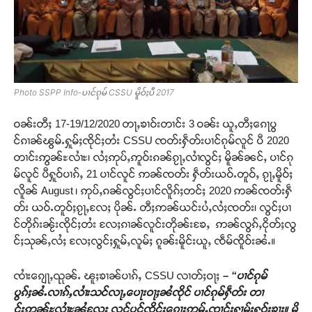
Photo SSPP Info-ပၢင်ၵုမ် CSSU မိူဝ်ႈပီ 2017
ဝၼ်းတီႈ 17-19/12/2020 တႃႇၶၢဝ်းတၢင်း 3 ဝၼ်း ယူႇတီႈၵေႃပွ
င်ၵၢၼ်ၽွမ်ႉႁူမ်ႈၸိုင်ႈတႆး CSSU ၸတ်းႁဵတ်းပၢင်ၵုမ်လူင် ပီ 2020
တၢင်းဢွၼ်ႊလၢႆႊ၊ လႆႈဢုပ်ႇဢူဝ်းၵၼ်ၵႂႃႇလၢႆလွင်ႈ မိူၼ်ၼင်ႇ ပၢင်ၵု
မ်လူင် ပီႁူဝ်ပၢၵ်ႇ 21 ပၢင်လူင် ဢၼ်ၸတ်း ႁဵတ်းယဝ်ႉတူဝ်ႇ ၵႂႃႇမိူဝ်ႈ
လိူၼ် August ၊ ဢုပ်ႇၵၼ်လွင်ႈပၢင်လိူၵ်ႈတင်ႈ 2020 ဢၼ်ၸတ်းႁဵ
တ်း ယဝ်ႉတူဝ်ႈၵႂႃႇလႄႈ ပိုၼ်ႉ တီႈဢၼ်ယင်းပႆႇလႆႈၸတ်း၊ လွင်ႈပၢ
င်တိုၵ်းၼႂ်းၸိုင်ႈတႆး လႄႈၵၢၼ်လူင်းတိုၼ်းၶႄႇ ဢၼ်လွၵ်ႇငိုတ်ႈလွ
င်ႈသုၼ်ႇလႆႈ လႄႈလွင်ႈႁူမ်ႇလူမ်ႈ ၵူၼ်းမိူင်းယူႇ ၸဵမ်ၸိူဝ်းၼႆႉ။
ၸၢႆးၵျေႃႇၺုၼ်ႉ ၽူႈၶၢၼ်ပၢၵ်ႇ CSSU လၢတ်ႈဝႃႈ
– “
ပၢင်ၵုမ်
ပွၵ်ႈၼႆႉလၢၵ်ႇလၢႆးသင်လႃႇပေႃးဝႃႈၼႆၸိုင်
ပၢင်ၵုမ်ႁဵတ်း
တၢ
င်းဢွၼ်ႊလၢႆႊၼႆလႄႈ လူင်ပွင်ၸိုင်ႈၵေႃႈဢမ်ႇၸၢင်ႈႁၢမ်ႈႁဝ်းၶႃႈ။ မိူ