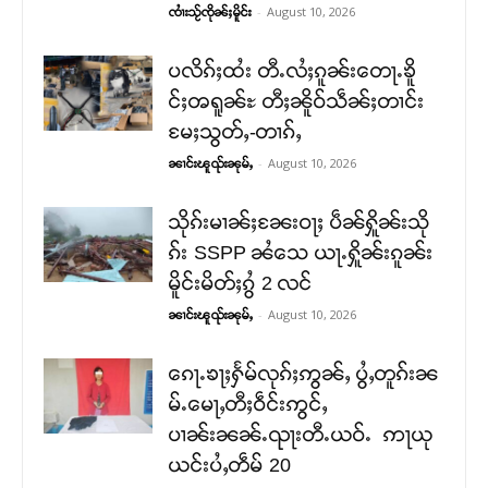
-
August 10, 2026
ၸၢႆးသႂ်ၸိုၼ်ႈမိူင်း
ပလိၵ်ႈထႆး တီႉလႆႈၵူၼ်းတေႃႉၶိူ
င်ႈၻရူၼ်ႊ တီႈၼိူဝ်သဵၼ်ႈတၢင်း
မႄႈသွတ်ႇ-တၢၵ်ႇ
-
August 10, 2026
ၼၢင်းၽူၺ်းၼုမ်ႇ
သိုၵ်းမၢၼ်ႈၼႄးဝႃႈ ပဵၼ်ႁိူၼ်းသို
ၵ်း SSPP ၼႆသေ ယႃႉႁိူၼ်းၵူၼ်း
မိူင်းမိတ်ႈၵွႆ 2 လင်
-
August 10, 2026
ၼၢင်းၽူၺ်းၼုမ်ႇ
ၵေႃႉၶႃႈႁႅမ်လုၵ်ႈဢွၼ်ႇ ပွႆႇတူၵ်းၼ
မ်ႉမေႃႇတီႈဝဵင်းဢွင်ႇ
ပၢၼ်းၼၼ်ႉၺႃးတီႉယဝ်ႉ ဢႃယု
ယင်းပႆႇတဵမ် 20