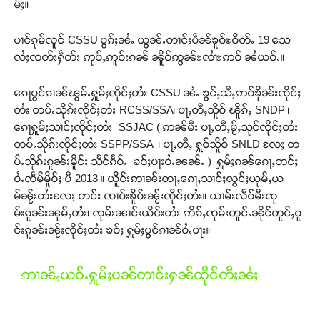
မ်ႈ။
ပၢင်ၵုမ်လူင် CSSU ပွၵ်ႈၼႆႉ ယွၼ်ႉတၢင်းပဵၼ်ၶူဝ်ႊဝိတ်ႉ 19 သေ
လႆႈၸတ်းႁဵတ်း ဢုပ်ႇဢူဝ်းၵၼ် ၼိူဝ်ဢွၼ်ႊလၢႆႊဢဝ် ၼႆယဝ်ႉ။
ၵေႃပွင်ၵၢၼ်ၽွမ်ႉႁူမ်ႈၸိုင်ႈတႆး CSSU ၼႆႉ ၶွင်ႇသီႇဢဝ်ၶိုၼ်းၸိုင်ႈ
တႆး တပ်ႉသိုၵ်းၸိုင်ႈတႆး RCSS/SSA၊ ပႃႇတီႇသိူဝ် ၽိူၵ်ႇ SNDP ၊
ၵေႃႁူမ်ႈသၢင်ႈၸိုင်ႈတႆး SSJAC ( ဢၼ်မီး ပႃႇတီႇမႂ်ႇသုင်ၸိုင်ႈတႆး
တပ်ႉသိုၵ်းၸိုင်ႈတႆး SSPP/SSA ၊ ပႃႇတီႇ ႁူဝ်သိူဝ် SNLD လႄႈ တ
ပ်ႉသိုၵ်းၵူၼ်းမိူင်း သႅင်ၵႅဝ်ႉ ၶဝ်ႈပႃးဝႆႉၼၼ်ႉ ) ႁူမ်ႈၵၼ်ၵေႃႇတင်ႈ
ဝႆႉၸဵမ်မိူဝ်ႈ ပီ 2013 ။ ယိူင်းဢၢၼ်းတႃႇၵေႃႇသၢင်ႈလွင်ႈယုမ်ႇယ
မ်ၼႂ်းတႆးလႄႈ တင်း ၸၢဝ်းၶိူဝ်းၼႂ်းၸိုင်ႈတႆး။ ယၢမ်းလဵဝ်မီးၸု
မ်းၵူၼ်းၼုမ်ႇတႆး၊ ၸုမ်းၼၢင်းယိင်းတႆး ဢိၵ်ႇၸုမ်းတူင်ႉၼိုင်တူင်ႇဝူ
င်းၵူၼ်းၼႂ်းၸိုင်ႈတႆး ၶဝ်ႈ ႁူမ်ႈပွင်ၵၢၼ်ဝႆႉပႃး။
ဢၢၼ်ႇယဝ်ႉႁူမ်ႈပၼ်တၢင်းႁၼ်ထိုင်တီႈၼႆႈ