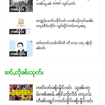
ပၢၼ်ယူႇၼႆ SHRF တူၵ်ႇတၵ်ႉ
ၵၢၼ်မိူင်း
ၵေႃႁူမ်ႈသၢင်ႈၸိုင်ႈတႆး ယၼ်ႇၸႂ်ၸုၵ်းမၼ်ႈ
တႃႇၽဵဝ်ႈတိုၵ်း လွၵ်းပိူင်ၸဝ်ႈဢႃႇၼႃႇ
ၵၢၼ်မိူင်း
ၶၢဝ်းတၢင်းသၢမ်သိပ်းပီ လီ လႄႈ ၸႃႉ ၼႂ်းပို
ၼ်းတႆး
ၵၢၼ်သိုၵ်း
ၶၢဝ်ႇလိုၼ်းသုတ်း
ၸၢဝ်းတႆးၼႂ်းမိူင်းထႆး သူၼ်းတု
မ်ၵၼ်ၼမ်ႉၼိုင်ႈၸႂ်လဵဝ် တႃႇလႆႈ
တႅၼ်းၽွင်းၸၢဝ်းၶိူဝ်းၼႂ်းမိူင်းထႆး