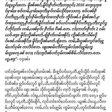
ဝ်ႈၵူႈပွၵ်ႈတႄႉ မိူၼ်ၼင်ႇမိူဝ်ႈႁဵတ်းတီႈတႃႈၵုင်ႈ
2016
ၵေႃႈၺႃးၶ
ဝ်ႁၢမ်ႈ။ ၶဝ်ဢမ်ႇႁၢမ်ႈမႃးတီႈႁဝ်းၵမ်းသိုဝ်ႈသေတႃႉ ၶဝ်ပၼ်ႁႅ
င်းဢီးၵႂႃႇတီႈ ႁူင်းႁႅမ်းတီႈႁဝ်းတေႁဵတ်း
ၸိူဝ်းၼႆႉ။ မိူၼ်ၼင်ႇႁ
ဝ်းၶႃႈတေၵႂႃႇႁဵတ်းတီႈမိူင်းထႆးၼႆ ၶဝ်ယင်းပၼ်ႁႅင်းဢီးၵႂႃႇတီႈလူင်ပွ
င်ၸိုင်ႈထႆး ဢမ်ႇပၼ်ႁဝ်း
ႁဵတ်း။ ပီၼႆႉတႄႉ လႆႈၸတ်းႁဵတ်း
2
ၵမ်း
ယဝ်ႉၶႃႈ။ မိူဝ်ႈလိူၼ်မၢတ်ႉၶျ်ႁဵတ်းၵမ်းၼိုင်ႈ လိူၼ်တီႊသႅမ်ႊပိူ
ဝ်ႊၼႆႉၵမ်းၼိုင်ႈ။ မိူဝ်ႈလိူၼ်မၢတ်ႉၶျ်တႄႉ ဢမ်ႇမီးၵူၼ်းလူင်ၶဝ်ႈႁူ
မ်ႈပၢင်ၵုမ်။ တလဵဝ်တႄႉ ၽူႈၼမ်းၸိၵ်းၸွမ်လႆႈၶဝ်ႈႁူမ်ႈၸွ
မ်းၵူႈၵေႃႉၼႆ
လႄႈ လႆႈဝႃႈပဵၼ်ပၢင်ၵုမ်ဢၼ်ၶႅမ်ႉလႅပ်ႈတႄႉတႄႉ
ယူႇၶႃႈ
”-
ဝႃႈၼႆ။
ပၢင်ၵုမ်ဢွၼ်ႊလၢႆႊပွၵ်ႈၵမ်းၼႆႉ မီးႁူဝ်ပဝ်ႈပႃႇတီႇႁူဝ်သိူဝ် ၸဝ်ႈၶုၼ်
ထုၼ်းဢူး၊ ၽူႈၼမ်းၼႃႈ ပႃႇတီႇမႂ်ႇသုင်ၸိုင်ႈတႆး ၸွမ်သိုၵ်းလူင် သိူ
ဝ်ထႅၼ်ႈ၊ ႁူဝ်ပဝ်ႈလူင် ၶွင်ႇသီႇဢဝ်ၶိုၼ်းၸိုင်ႈတႆး ၸွမ်သိုၵ်းလူင်
ယွတ်ႈသိုၵ်း၊ ၽူႈ ၼမ်း သိုၵ်းၵူၼ်းမိူင်း ၵႃလိ ၸွမ်ႁၢၼ် ၵၢႆႇၾႃႉ
ဢိၵ်ႇတူဝ်တႅၼ်း လၢႆမူႇလၢႆၸုမ်းၶဝ်ႈႁူမ်ႈတင်းမူတ်း (65) ၵေႃႉ။ ႁူဝ်ပ
ဝ်ႈလူင် ပႃႇတီႇသိူဝ်ၽိူၵ်ႇ လုင်းၸၢႆးဢၢႆႈပဝ်းတႄႉ ယွၼ်ႉပၢႆးယူႇလီဢ
မ်ႇတဵမ်ထူၼ်ႈလႄႈ ဢမ်ႇလႆႈ ၶဝ်ႈႁူမ်ႈ ၸွမ်း။သူင်ႇတူဝ်တႅၼ်းၶဝ်ႈႁူ