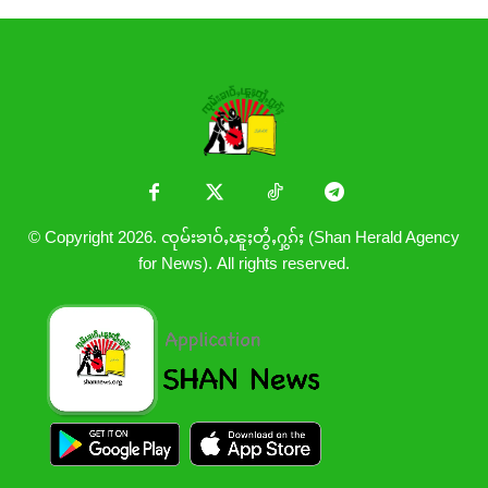
© Copyright 2026. ၸုမ်းၶၢဝ်ႇၽူႈတွႆႇႁွၵ်ႈ (Shan Herald Agency
for News). All rights reserved.