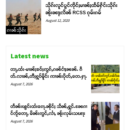
သိုၵ်းလူင်ပွင်ၸိုင်ႈမၢၼ်ႈထႅမ်ႁႅင်းသိုၵ်း
ၼႂ်းၼႃႈလိၼ် RCSS ၵုမ်းၵမ်
August 12, 2020
ၵၢၼ်သိုၵ်း
Latest news
Support SHAN
တႃႇႁႂ်ႈသဵင်ၵၢင်ၸႂ်ၵူၼ်းမိူင်း ၵူႈတီႈၵူႈလႅၼ်ပေႃးတေၸွ
တႃႇထႆး-မၢၼ်ႈၶဝ်ႈဢွၵ်ႇၵၼ်ငၢႆႈၼၼ်ႉ ၵဵ
တ်ႇ တူဝ်ႈလုမ်ႈၾႃႉၼၼ်ႉ ၶဝ်ႈႁူမ်ႈၵမ်ႉထႅမ် ၸုမ်းၶၢ
တ်ႉလၢၼ်ႇတီႈႁူဝ်မိူင်း ဢၢၼ်းပိုတ်ႇတေႉႁႃႉ
ဝ်ႇၽူႈတွႆႇႁွၵ်ႈ လႆႈယူႇၶႃႈဢေႃႈ။
August 7, 2026
Donate Now
တႅၼ်းၽွင်းထႆးၵေႃႉၼိုင်ႈ သႅၼ်ႇႁွင်ႉၼႄၵၢ
င်ၸႂ်တေႃႇ မိၼ်းဢွင်ႇလၢႆႇ ၼႂ်းလုမ်းသၽႃး
August 7, 2026