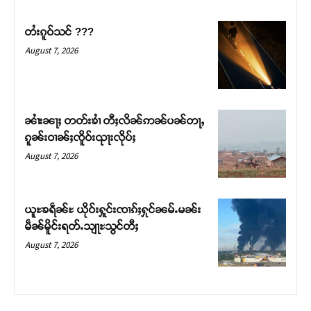
တႆးၵူဝ်သင် ???
August 7, 2026
ၼၢႆးၼႃႈ တတ်းၶၢႆ တီႈလိၼ်ဢၼ်ပၼ်တႃႇ
ၵူၼ်းဝၢၼ်ႈၸိူဝ်းၺႃးလိုပ်ႈ
August 7, 2026
ယူႊၶရဵၼ်ႊ ယိုဝ်းႁူင်းၸၢၵ်ႈႁုင်ၼမ်ႉမၼ်း
မဵၼ်မိူင်းရတ်ႉသျႃႊသွင်တီႈ
August 7, 2026