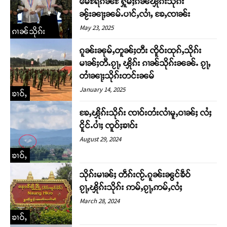
မေႊရိၵၼ်ႊ ႁူမ်ႈၵၼ်ၾိုၵ်းသိုၵ်း
ၼႂ်းၼႃႈၼမ်ႉပၢင်ႇလၢႆႇ ၶႄႇၸၢၼ်း
May 23, 2025
ၵၢၼ်သိုၵ်း
ၵူၼ်းၼုမ်ႇတူၼ်ႈတီး ၸိူဝ်းထုၵ်ႇသိုၵ်း
မၢၼ်ႈတီႉၵႂႃႇ ၾိုၵ်း ၵၢၼ်သိုၵ်းၼၼ်ႉ ၵႂႃႇ
တၢႆၼႃႈသိုၵ်းတင်းၼမ်
January 14, 2025
ၶၢဝ်ႇ
ၶႄႇၾိုၵ်းသိုၵ်း ၸၢဝ်းတႆးလၢႆမူႇဝၢၼ်ႈ လႆႈ
ငိူင်ႉပၢႆႈ ၸူဝ်ႈၶၢဝ်း
August 29, 2024
ၶၢဝ်ႇ
သိုၵ်းမၢၼ်ႈ တဵၵ်းၸႂ်ႉၵူၼ်းၼွင်ၶဵဝ်
ၵႂႃႇၾိုၵ်းသိုၵ်း ဢမ်ႇၵႂႃႇဢမ်ႇလႆႈ
March 28, 2024
ၶၢဝ်ႇ