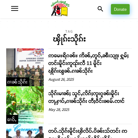
Donate
TAG
ၾိုၵ်းသိုၵ်း
ဢမေႊရိၵၼ်ႊ ဢိၼ်ႇတူဝ်ႇၼီးသျႃး ႁူမ်ႈ
တင်းမိူင်းဢူၺ်းလီ 11 မိူင်း
ၾိုၵ်းၽွၼ်ႉၵၢၼ်သိုၵ်း
August 26, 2025
ၵၢၼ်သိုၵ်း
သိုၵ်းမၢၼ်ႈ သူင်ႇလိၵ်ႈၸူးၵူၼ်းမိူင်း
တႃႇႁၢပ်ႇၵၢၼ်သိုၵ်း တီႈဝဵင်းၼမ်ႉၸၢင်
May 28, 2025
ၶၢဝ်ႇ
တပ်ႉသိုၵ်းမိူင်းၾိလိပ်ႉပိၼ်းသ်တင်း ဢ