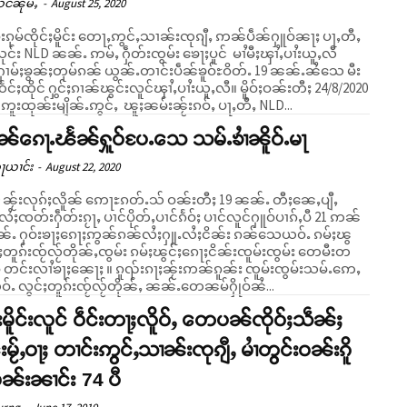
ႅင်ၼုမ်ႇ
-
August 25, 2020
ဝ်းၵုမ်ၸိုင်ႈမိူင်း တေႃႇဢွင်ႇသၢၼ်းၸုၵျီႇ ဢၼ်ပဵၼ်ႁူဝ်ၼႃႈ ပႃႇတီႇ
 ၼၼ်ႉ ဢမ်ႇ ႁဵတ်းၸွမ်း ၶေႃႈပူင် မၢႆမီႈၾၢႆႇပၢႆးယူႇလီ
မ်ႈၶွၼ်ႈတုမ်ၵၼ် ယွၼ်ႉတၢင်းပဵၼ်ၶူဝ်ႊဝိတ်ႉ 19 ၼၼ်ႉၼႆသေ မီး
ႈထိုင် ႁွင်ႈၵၢၼ်ၽွင်းလူင်ၾၢႆႇပၢႆးယူႇလီ။ မိူဝ်ႈဝၼ်းတီႈ 24/8/2020
ူးထုၼ်းမျိၼ်ႉဢွင်ႇ ၽူႈၼမ်းၼႂ်းၵဝ်ႇ ပႃႇတီႇ NLD...
ဵၼ်ၵေႃႉၽႅၼ်ႁူဝ်ပႄႉသေ သမ်ႉၶၢႆၼိူဝ်ႉမႃ
ၵႃယၢင်း
-
August 22, 2020
20 ၼႂ်းလုၵ်ႈလိူၼ် ဢေႃႊၵတ်ႉသ် ဝၼ်းတီႈ 19 ၼၼ်ႉ တီႈၼေႇပျီႇ
ႆႈၸတ်းႁဵတ်းၵႂႃႇ ပၢင်ပိုတ်ႇပၢင်ၵႅဝ်ႈ ပၢင်လူင်ႁူဝ်ပၢၵ်ႇပီ 21 ဢၼ်
်ႉ ႁဝ်းၶႃႈၵေႃႈဢွၼ်ၵၼ်လႆႈႁူႉလႆႈငိၼ်း ၵၼ်သေယဝ်ႉ ၵမ်ႈၽွ
ႈတူၵ်းၸႂ်လႂ်တိုၼ်ႇၸွမ်း ၵမ်ႈၽွင်ႈၵေႃႈငိၼ်းၸူမ်းၸွမ်း တေမီးတ
် တင်းလၢႆၶႃႈၼေႃႈ ။ ၵူၺ်းၵႃႈၼႂ်းဢၼ်ၵူၼ်း ၸူမ်းၸွမ်းသမ်ႉဢေႇ
ႉ လွင်ႈတူၵ်းၸႂ်လႂ်တိုၼ်ႇ ၼၼ်ႉတေၼမ်ႁိုဝ်ၼႆ...
းမိူင်းလူင် ဝဵင်းတႃႈလိူဝ်ႇ တေပၼ်ၸိုဝ်ႈသဵၼ်ႈ
းမႂ်ႇဝႃႈ တၢင်းဢွင်ႇသၢၼ်းၸုၵျီႇ မၢႆတွင်းဝၼ်းၵိူ
ၼ်းၼၢင်း 74 ပီ