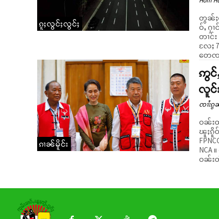
Hom H
တွၼ်ႈတ
ၵူႈလွင်ႈလွင်ႈ
ဝ်ႇ ႁၢ
တၢင်း ဢွင်ႇသၢ
လႄႈ 78
တေၸတ်
ဢွင်
လူင်
ၸၢႆးၵွၼ
ဝၼ်းထူ
ၽူႈၵိူ
FPNCC
ၵၢၼ်မိူင်း
NCA ။ တေႃႇဢွင်ႇသၢၼ်းၸုၵျီႇ ႁူပ်ႉထူပ်းၵၼ်တင်း ၽူႈၼမ်း FPNCC မိူဝ်ႈ
ဝၼ်းတ