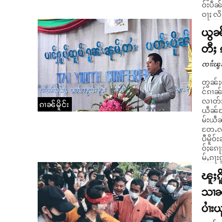
ဝ်းပဵၼ
ဝႃႈ လိ
ယွၼ်
တီႈ 
ၸၢႆးၽွ
တွၼ်ႈ
င်ၵၢၼ
လၢတ်ႈၵႂႃႇ။ ဝၼ်းမိူဝ်ႈဝႃးလႄႈမိူဝ်ႈၼႆ
ၵၢၼ်မိူင်း
ယဵၼ်လႄ
မ်းယဵၼ
တႄႉလူင
ပီမိူ
ဝ်ႈၵေႃ
မ်ႇၵႃး
ၽူႈၵိ
သၢၼ်
ပၢႆး