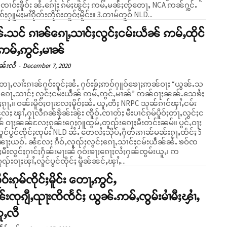
်ၸၢဝ်းၶိူဝ်း ၼႆႉၵေႃႈ ၵမ်ႈၽွင်ႈ ဢမ်ႇမၼ်ႈၸႂ်တေႃႇ NCA ဢၼ်ႁွင်ႉ
ၵ်ႈႁူမ်ႈမၢႆၵိုတ်းတိုၵ်းတူဝ်ႈမိူင်း။ 3.တၢမ်တူဝ် NLD...
ႉသင် ၵၢၼ်ၵေႃႇသၢင်ႈလွင်ႈငမ်းယဵၼ် ဢမ်ႇထိုင်
ဢမ်ႇဢွင်ႇမၢၼ်
ၼ်းလီ
-
December 7, 2020
တႃႇလၢႆးၵၢၼ်ႁဝ်းဝူင်ႈၼႆႉ ႁဝ်းၶႂ်ႈဢဝ်ႁူဝ်ၶေႃႈဢၼ်ဝႃႈ “ယွၼ်ႉသ
်ၵေႃႇသၢင်ႈ လွင်ႈငမ်းယဵၼ် ဢမ်ႇဢွင်ႇမၢၼ်” ဢၼ်ဝႃႈၼၼ်ႉသေၶႆႈ
ႉ ယူႇတီႈ NRPC သုၼ်ၵၢင်ၾၢႆႇငမ်း
ႈ ၾၢႆႇႁႃလီၵၼ်ၶိုၼ်းၼႂ်း ၸိူဝ်ႉၸၢတ်ႈ မီးပၢင်ၵုမ်ပိူဝ်ႈတႃႇလွင်ႈင
် ဝႃႈၼၼ်လႄႈၵူၼ်းႁေႈႁူထွမ်ႇတူၺ်းၵေႃႈမီးတင်းၼမ်။ ပွင်ႇဝႃႈ
်ပွင်ၸိုင်ႈၸုမ်း NLD ၼႆႉ တေလႆႈသိုပ်ႇႁဵတ်းၵၢၼ်မၼ်းၵႂႃႇထႅင်ႈ 5
ဝ်းၼႃႈယဝ်ႉ ၼႆလႄႈ ၵဵဝ်ႇလူၺ်ႈလွင်ႈၵေႃႇသၢင်ႈငမ်းယဵၼ်ၼႆႉ ၶဝ်ၸ
ႈမီးလွင်ႈႁၢင်ႈႁႅၼ်းမႃးၼႆ ႁဝ်းၶႃႈၵေႃႈလႆႈႁၼ်ၸွမ်းယူႇ၊ ဢ
ၵူၺ်းဝႃႈၾၢႆႇလူင်ပွင်ၸိုင်ႈ မိူၼ်ၼင်ႇၾၢႆႇ...
ူဝ်းၵုမ်ၸိုင်ႈမိူင်း တေႃႇဢွင်ႇ
းၸုၵျီႇၺႃးၸိၸႅင်ႈ ယွၼ်ႉဢမ်ႇၸွမ်းမၢႆမီႈၾၢႆႇ
ယူႇလီ