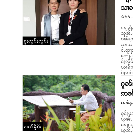
သၢၼ်
SHAN
-
ၶျႄႇရ
သုၼ်ႇ
ဝၼ်းတီႈ
ၵူႈလွင်ႈလွင်ႈ
သၢၼ်း
င်ႇၺႃး
တေႃႇ။ “ၶႃဢမ်ႇၺႃးတီႉမိူဝ်ႈၼၢႆးဢွင်ႇသၢၼ်း။ သိုၵ်းမၢၼ်ႈပွႆႇၶႃ
င်ႈလို
ယၢမ်းလ
င်ႈၵၢင
ၵူၼ်
ဢၼ်ၶ
ၸၢႆးၽွ
ဝူင်ႈပ
ယွၼ်ႉ
ၶေႃႈယွ
ၵၢၼ်မိူင်း
ယွၼ်ႇယ