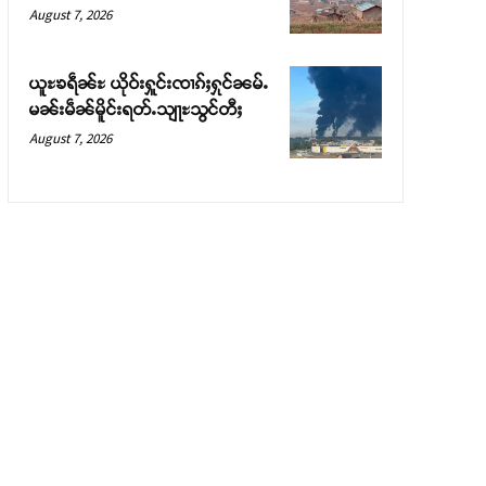
August 7, 2026
ယူႊၶရဵၼ်ႊ ယိုဝ်းႁူင်းၸၢၵ်ႈႁုင်ၼမ်ႉ
မၼ်းမဵၼ်မိူင်းရတ်ႉသျႃႊသွင်တီႈ
August 7, 2026