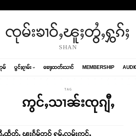
ၸုမ်းၶၢဝ်ႇၽူႈတွႆႇႁွၵ်ႈ
SHAN
တုမ်
ပွင်ႈၵႂၢမ်း
ၶေႃႈထတ်းသၢင်
MEMBERSHIP
AUDI
TAG
ဢွင်ႇသၢၼ်းၸုၵျီႇ
ရီႇထႅတ်ႉ ၽူႈၵႅမ်တူဝ် ႁူမ်ႇလူမ်ႈဢွင်ႇ