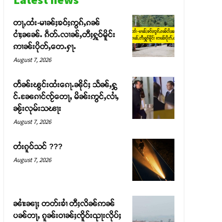
တႃႇထႆး-မၢၼ်ႈၶဝ်ႈဢွၵ်ႇၵၼ်
ငၢႆႈၼၼ်ႉ ၵဵတ်ႉလၢၼ်ႇတီႈႁူဝ်မိူင်း
ဢၢၼ်းပိုတ်ႇတေႉႁႃႉ
August 7, 2026
တႅၼ်းၽွင်းထႆးၵေႃႉၼိုင်ႈ သႅၼ်ႇႁွ
င်ႉၼႄၵၢင်ၸႂ်တေႃႇ မိၼ်းဢွင်ႇလၢႆႇ
ၼႂ်းလုမ်းသၽႃး
August 7, 2026
တႆးၵူဝ်သင် ???
August 7, 2026
ၼၢႆးၼႃႈ တတ်းၶၢႆ တီႈလိၼ်ဢၼ်
ပၼ်တႃႇ ၵူၼ်းဝၢၼ်ႈၸိူဝ်းၺႃးလိုပ်ႈ