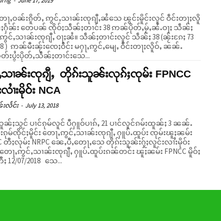
urng
-
June 17, 2019
ႃႇဝၼ်းၵိူတ်ႇ ဢွင်ႇသၢၼ်းၸုၵျီႇၼႆသေ ၽွင်းမိူင်းလူင် ဝဵင်းတႃႈလိူ
င်ႈႁႅၼ်း တေပၼ် ၸိုဝ်ႈသဵၼ်ႈတၢင်း 38 ဢၼ်ပိုတ်ႇမႂ်ႇၼႆႉဝႃႈ သဵၼ်ႈ
ၼ်းၸုၵျီႇ ဝႃႈၼႆ။ သဵၼ်ႈတၢင်းလူင် သဵၼ်ႈ 38 (ၼႂ်းၵႄႈ 73
 ) ဢၼ်မီးၼႂ်းၸေႈဝဵင်း မႁႃႇဢွင်ႇမျေႇ ဝဵင်းတႃႈလိူဝ်ႇ ၼၼ်ႉ
းပွႆးပိုတ်ႇသဵၼ်ႈတၢင်းသေ...
ႇသၢၼ်းၸုၵျီႇ တိုၵ်းသူၼ်းလုၵ်ႈၸုမ်း FPNCC
းလၢႆးမိုဝ်း NCA
်းလႅင်း
-
July 13, 2018
ၼ်ႈသွင် ပၢင်ၵုမ်လူင် ပီႁူဝ်ပၢၵ်ႇ 21 ပၢင်လူင်ၵမ်းထူၼ်ႈ 3 ၼၼ်ႉ
ဝ်းၵုမ်ၸိုင်ႈမိူင်း တေႃႇဢွင်ႇသၢၼ်းၸုၵျီႇ ႁူပ်ႉထူပ်း ၸုမ်းၽူႈၼမ်း
 တီႈလုမ်း NRPC ၼေႇပီႇတေႃႇသေ တိုၵ်းသူၼ်းႁႂ်ႈလူင်းလၢႆးမိုဝ်း
ီႈ 12/07/2018 သေ...