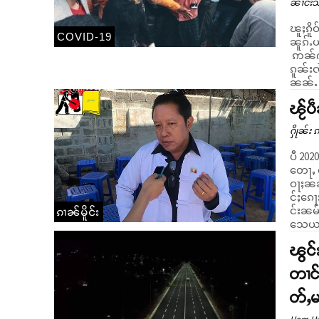
ၼၢင်းသ
ၽူႈၵိူ
COVID-19
ၼူၵ်ႉယုင်း NLD
ဢၼ်ႁၢ
ၵူၼ်းၸႅင်
ၼၼ်ႉ ဢ
ၽႂ်ပ
ႁိုၼ်း 
ပီ 20
တေႃႇ လ
ဝႃႈၼၼ
င်ႈၵေႃ
င်းၼမ
ၵၢၼ်မိူင်း
သေယဝ်
ၽွင်
တၢင်
တ်ႇမ