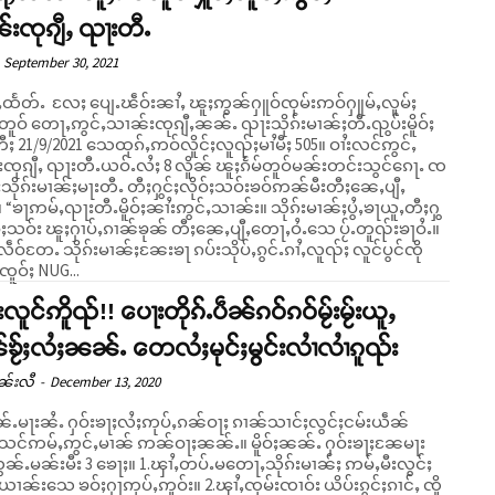
းၸုၵျီႇ ၺႃးတီႉ
September 30, 2021
ီႇထႅတ်ႉ လႄႈ ပျေႉၽဵဝ်းၼၢႆႇ ၽူႈဢွၼ်ႁူဝ်ၸုမ်းဢဝ်ႁူမ်ႇလူမ်ႈ
တူဝ် တေႃႇဢွင်ႇသၢၼ်းၸုၵျီႇၼၼ်ႉ ၺႃးသိုၵ်းမၢၼ်ႈတီႉၺွပ်းမိူဝ်ႈ
 21/9/2021 သေထုၵ်ႇဢဝ်လိူင်ႈလူၺ်ႈမၢႆမီႈ 505။ ဝၢႆးလင်ဢွင်ႇ
ၸုၵျီႇ ၺႃးတီႉယဝ်ႉလႆႈ 8 လိူၼ် ၽူႈၵႅမ်တူဝ်မၼ်းတင်းသွင်ၵေႃႉ ၸ
သိုၵ်းမၢၼ်ႈမႃးတီႉ တီႈႁွင်ႈလိုဝ်ႈသဝ်းၶဝ်ဢၼ်မီးတီႈၼေႇပျီႇ
ယူႇတီႈႁွ
ဝ်ႈသဝ်း ၽူႈႁၢပ်ႇၵၢၼ်ၶုၼ် တီႈၼေႇပျီႇတေႃႇဝႆႉသေ ပႂ်ႉတူၺ်းၶႃဝႆႉ။
ဵဝ်တႄႉ သိုၵ်းမၢၼ်ႈၼႄးၶႃ ၵပ်းသိုပ်ႇၵွင်ႉၵၢႆႇလူၺ်ႈ လူင်ပွင်ၸို
်ၸူဝ်ႈ NUG...
းလူင်ဢိူၺ်!! ပေႃးတိုၵ်ႉပဵၼ်ၵဝ်ၵဝ်မႂ်းမႂ်းယူႇ
ႂ်ႈလႆႈၼၼ်ႉ တေလႆႈမုင်ႈမွင်းလၢႆလၢႆၵူၺ်း
ၼ်းလီ
-
December 13, 2020
ူၼ်ႉမႃးၼႆႉ ႁဝ်းၶႃႈလႆႈဢုပ်ႇၵၼ်ဝႃႈ ၵၢၼ်သၢင်ႈလွင်ႈငမ်းယဵၼ်
သင်ဢမ်ႇဢွင်ႇမၢၼ် ဢၼ်ဝႃႈၼၼ်ႉ။ မိူဝ်ႈၼၼ်ႉ ႁဝ်းၶႃႈၼႄမႃး
ၼ်ႉမၼ်းမီး 3 ၶေႃႈ။ 1.ၾၢႆႇတပ်ႉမတေႃႇသိုၵ်းမၢၼ်ႈ ဢမ်ႇမီးလွင်ႈ
ၢၼ်းသေ ၶဝ်ႈႁႃဢုပ်ႇဢူဝ်း။ 2.ၾၢႆႇၸုမ်းၸၢဝ်း ယိပ်းၵွင်ႈၵၢင်ႇ ၸိူ