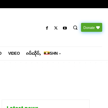
Donate
O
VIDEO
ၵပ်းသိုပ်ႇ
SHN
Latest news