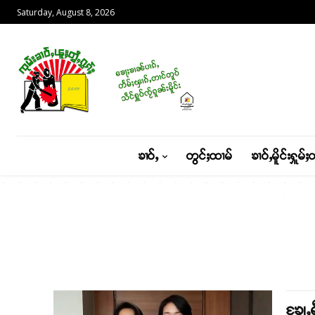
Saturday, August 8, 2026
ၶၢဝ်ႇ
တွင်ႈထၢမ်
ၶၢဝ်ႇမိူင်းႁူမ်ႈ
ၶျႄႇ