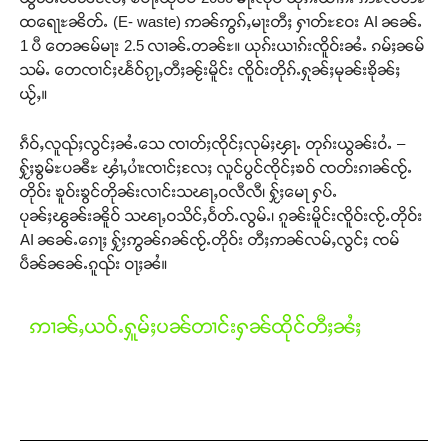
ထရေႃႊၼိတ်ႉ (E- waste) ဢၼ်ဢွၵ်ႇမႃးတီႈ ႁၢတ်ႊဝႄး AI ၼၼ်ႉ
1 ပီ တေၼမ်မႃး 2.5 လၢၼ်ႉတၼ်ႊ။ ယုၵ်းယၢၵ်းၸိူဝ်းၼႆႉ ၵမ်ႈၼမ်
သမ်ႉ တေၸၢင်ႈၽႅဝ်ၵႂႃႇတီႈၼႂ်းမိူင်း ၸိူဝ်းတိုၵ်ႉႁုၼ်ႈမုၼ်းၶိုၼ်ႈ
ယႂ်ႇ။
ၵဵဝ်ႇလူၺ်ႈလွင်ႈၼႆႉသေ ၸၢတ်ႈၸိုင်ႈလုမ်ႈၾႃႉ တုၵ်းယွၼ်းဝႆႉ –
ႁႂ်ႈၶွမ်ႊပၼီႊ ၾၢႆႇပၢႆးၸၢင်ႈလႄႈ လူင်ပွင်ၸိုင်ႈၶဝ် ၸတ်းၵၢၼ်ၸႂ်ႉ
တိုဝ်း ၶူဝ်းၶွင်တိုၼ်းလၢင်းသၽႃႇဝလီလီ၊ ႁႂ်ႈမေႃ ႁပ်ႉ
ပုၼ်ႈၽွၼ်းၼိူဝ် သၽႃႇဝသိင်ႇဝႅတ်ႉလွမ်ႉ၊ ၵူၼ်းမိူင်းၸိူဝ်းၸႂ်ႉတိုဝ်း
AI ၼၼ်ႉၵေႃႈ ႁႂ်ႈဢွၼ်ၵၼ်ၸႂ်ႉတိုဝ်း တီႈဢၼ်လမ်ႇလွင်ႈ ၸမ်
ပဵၼ်ၼၼ်ႉၵူၺ်း ဝႃႈၼႆ။
ဢၢၼ်ႇယဝ်ႉႁူမ်ႈပၼ်တၢင်းႁၼ်ထိုင်တီႈၼႆႈ
Support SHAN