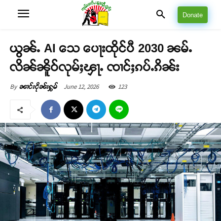
Donate
ယွၼ်ႉ AI သေ ပေႃးထိုင်ပီ 2030 ၼမ်ႉ
လိၼ်ၼိူဝ်လုမ်ႈၾႃႉ ၸၢင်ႈၵပ်ႉၵိၼ်း
June 12, 2026
123
By
ၼၢင်းငိုၼ်းႁွမ်