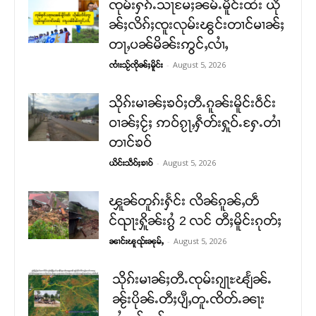
ၸုမ်းႁၵ်ႉသႃမႄႈၼမ်ႉမိူင်းထႆး ယို
ၼ်ႈလိၵ်ႈၸူးလုမ်းၽွင်းတၢင်မၢၼ်ႈ
တႃႇပၼ်မိၼ်းဢွင်ႇလၢႆႇ
-
August 5, 2026
ၸၢႆးသႂ်ၸိုၼ်ႈမိူင်း
သိုၵ်းမၢၼ်ႈၶဝ်ႈတီႉၵူၼ်းမိူင်းဝဵင်း
ဝၢၼ်ႈငႂ်ႈ ဢဝ်ၵႂႃႇႁဵတ်းႁူဝ်ႉႁႄႉတၢႆ
တၢင်ၶဝ်
-
August 5, 2026
ယိင်းသဵဝ်ႈၶၢဝ်
ၾူၼ်တူၵ်းႁႅင်း လိၼ်ၵူၼ်ႇတဵ
င်ၺႃးႁိူၼ်းၵွႆ 2 လင် တီႈမိူင်းၵုတ်ႈ
-
August 5, 2026
ၼၢင်းၽူၺ်းၼုမ်ႇ
သိုၵ်းမၢၼ်ႈတီႉၸုမ်းၵျႃႊၽျႅၼ်ႉ
ၼႂ်းပိုၼ်ႉတီႈပျီႇတူႉၸိတ်ႉၼႃး