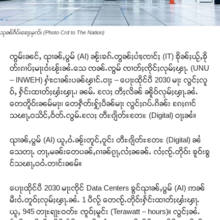
သုၼ်ၵဵပ်းၶေႃႈမုလ်း (Photo Crd to The Nation)
ၸွမ်းၼင်ႇ ၺၢၼ်ႇပွမ် (AI) ၼႂ်းၶၵ်ႉတွၼ်ႈပၢႆႈၸၢင်ႈ (IT) ၶိုၼ်ႈယႂ်ႇၶို
တ်းၵၢပ်ႈမႃးဝႆးၽႂ်းၼႆႉသေ ၸၼ်ႉၸွမ် ၸၢတ်ႈၸိုင်ႈလုမ်ႈၾႃႉ (UNU
– INWEH) ႁၢႆးငၢၼ်းပၼ်ၾၢင်ႉဝႃႈ – ပေႃးထိုင်ပီ 2030 မႃး လွင်ႈလူ
ဝ်ႇ ႁႅင်းထၢတ်ႈၾႆးၾႃႉ၊ ၼမ်ႉ လႄႈ တီႈလိၼ် ၼိူဝ်လုမ်ႈၾႃႉၼႆႉ
တေတိူဝ်းၼမ်မႃး၊ တေႁဵတ်းႁႂ်ႈပဵၼ်မႃး လွင်ႈၵပ်ႉၵိၼ်း ၵႄႈၵၢင်
သၽႃႇဝသိင်ႇဝႅတ်ႉလွမ်ႉလႄႈ တီႊၵျိတ်ႊတႄႊ (Digital) ဝႃႈၼႆ။
ၺၢၼ်ႇပွမ် (AI) ယူႇဝႆႉၼႂ်းတူင်ႇဝူင်း တီႊၵျိတ်ႊတႄႊ (Digital) ၼႆ
သေတႃႉ တႃႇမၼ်းတေပၼ်ႇၵၢၼ်ၵႂႃႇလႆႈၼၼ်ႉ လႆႈၸႂ်ႉတိုဝ်း ၶူဝ်းၶွ
င်သၽႃႇဝဝႆႉတၢင်းၼမ်။
ပေႃးထိုင်ပီ 2030 မႃးၸိုင် Data Centers ၶွင်ၺၢၼ်ႇပွမ် (AI) ဢၼ်
မီးဝႆႉတူဝ်ႈလုမ်ႈၾႃႉၼႆႉ 1 ပီလႂ် တေၸႂ်ႉတိုဝ်းႁႅင်းထၢတ်ႈၾႆးၾႃႉ
ယူႇ 945 တႃႊရႃႊဝတ်ႊ ၸူဝ်ႈမူင်း (Terawatt – hours)။ လွင်ႈၼႆႉ