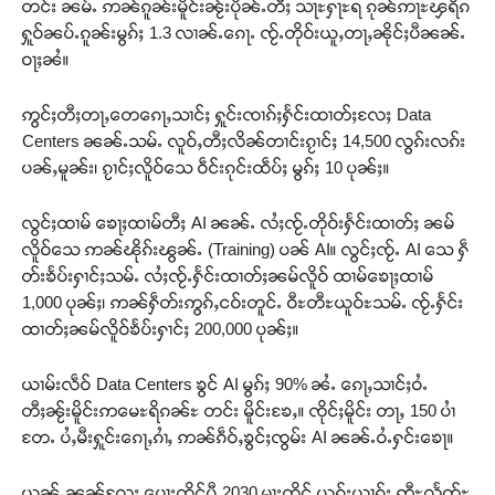
တင်း ၼမ်ႉ ဢၼ်ၵူၼ်းမိူင်းၼႂ်းပိုၼ်ႉတီႈ သႃႊႁႃႊရ ၵုၼ်ဢႃႊၾရိၵ
ႁူဝ်ၼပ်ႉၵူၼ်းမွၵ်ႈ 1.3 လၢၼ်ႉၵေႃႉ ၸႂ်ႉတိုဝ်းယူႇတႃႇၼိုင်ႈပီၼၼ်ႉ
ဝႃႈၼႆ။
ဢွင်ႈတီႈတႃႇတေၵေႃႇသၢင်ႈ ႁူင်းၸၢၵ်ႈႁႅင်းထၢတ်ႈလႄႈ Data
Centers ၼၼ်ႉသမ်ႉ လူဝ်ႇတီႈလိၼ်တၢင်းၵႂၢင်ႈ 14,500 လွၵ်းလၵ်း
ပၼ်ႇမူၼ်း၊ ၵႂၢင်ႈလိူဝ်သေ ဝဵင်းၵုင်းထဵပ်ႈ မွၵ်ႈ 10 ပုၼ်ႈ။
လွင်ႈထၢမ် ၶေႃႈထၢမ်တီႈ AI ၼၼ်ႉ လႆႈၸႂ်ႉတိုဝ်းႁႅင်းထၢတ်ႈ ၼမ်
လိူဝ်သေ ဢၼ်ၽိုၵ်းၽွၼ်ႉ (Training) ပၼ် AI။ လွင်ႈၸႂ်ႉ AI သေ ႁဵ
တ်းၶႅပ်းႁၢင်ႈသမ်ႉ လႆႈၸႂ်ႉႁႅင်းထၢတ်ႈၼမ်လိူဝ် ထၢမ်ၶေႃႈထၢမ်
1,000 ပုၼ်ႈ၊ ဢၼ်ႁဵတ်းဢွၵ်ႇငဝ်းတူင်ႉ ဝီႊတီႊယူဝ်ႊသမ်ႉ ၸႂ်ႉႁႅင်း
ထၢတ်ႈၼမ်လိူဝ်ၶႅပ်းႁၢင်ႈ 200,000 ပုၼ်ႈ။
ယၢမ်းလဵဝ် Data Centers ၶွင် AI မွၵ်ႈ 90% ၼႆႉ ၵေႃႇသၢင်ႈဝႆႉ
တီႈၼႂ်းမိူင်းဢမေႊရိၵၼ်ႊ တင်း မိူင်းၶႄႇ။ ၸိုင်ႈမိူင်း တႃႇ 150 ပၢႆ
တႄႉ ပႆႇမီးႁူင်းၵေႃႇၵၢႆႇ ဢၼ်ၵဵဝ်ႇၶွင်ႈၸွမ်း AI ၼၼ်ႉဝႆႉႁင်းၶေႃ။
ယွၼ်ႉၼၼ်လႄႈ ပေႃးထိုင်ပီ 2030 မႃးၸိုင် ယုၵ်းယၢၵ်း ဢီႊလႅတ်ႊ