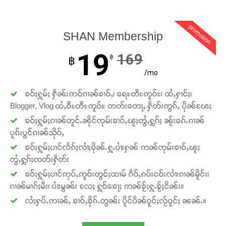
တႃႇႁႂ်ႈသဵင်ၵၢင်ၸႂ်ၵူၼ်းမိူင်း ၵူႈတီႈၵူႈလႅၼ်ပေႃးတေၸွ
promotion
တ်ႇ တူဝ်ႈလုမ်ႈၾႃႉၼၼ်ႉ ၶဝ်ႈႁူမ်ႈၵမ်ႉထႅမ် ၸုမ်းၶၢ
SHAN Membership
ဝ်ႇၽူႈတွႆႇႁွၵ်ႈ လႆႈယူႇၶႃႈဢေႃႈ။
19
169
฿
฿
/mo
Donate Now
ၶဝ်ႈႁူမ်ႈ ႁဵၼ်းဢဝ်ၵၢၼ်ၶၢဝ်ႇ၊ ရေႊတီႊဢူဝ်ႊ၊ ထႆႇႁၢင်ႈ၊
Blogger, Vlog ထႆႇဝီႊတီႊဢူဝ်ႊ တတ်းတေႃႇ ႁဵတ်းဢွၵ်ႇ ပိုၼ်ၽႄႈ
ၶဝ်ႈႁူမ်ႈၵၢၼ်တူင်ႉၼိုင်ၸုမ်းၶၢဝ်ႇၽူႈတွႆႇႁွၵ်ႈ ၼႂ်းၶၵ်ႉၵၢၼ်
ပူၵ်းပွင်ၵၢၼ်သိုဝ်ႇ
ၶဝ်ႈႁူမ်ႈပၢင်လႅၵ်ႈလၢႆႈပိုၼ်ႉႁူႉပၢႆးႁၼ် ဢၼ်ၸုမ်းၶၢဝ်ႇၽူႈ
တွႆႇႁွၵ်ႈၸတ်းႁဵတ်း
ၶဝ်ႈႁူမ်ႈပၢင်ဢုပ်ႇဢူဝ်းတွင်ႈထၢမ် ၵဵဝ်ႇၵပ်းငဝ်းလၢႆးၵၢၼ်မိူင်း၊
ၵၢၼ်မၢၵ်ႈမီး၊ ပၢႆးမွၼ်း လႄႈ ႁူဝ်ၶေႃႈ ဢၼ်ၶႂ်ႈႁူႉၶႂ်ႈငိၼ်း။
လႆႈႁပ်ႉဢၢၼ်ႇ ၶၢဝ်ႇၶိုၵ်ႉတွၼ်း ပိူင်ပဵၼ်ဝူင်ႈလႂ်ဝူင်ႈ ၼၼ်ႉ။