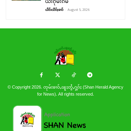
ယႆးၵုမ်းၵမ်
-
August 5, 2026
ယိင်းသဵဝ်ႈၶၢဝ်
© Copyright 2026. ၸုမ်းၶၢဝ်ႇၽူႈတွႆႇႁွၵ်ႈ (Shan Herald Agency
for News). All rights reserved.