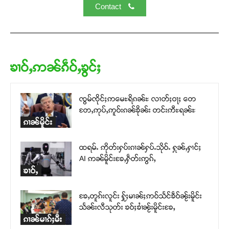
Contact
ၶၢဝ်ႇဢၼ်ၵဵဝ်ႇၶွင်ႈ
ၸွမ်ၸိုင်ႈဢမေႊရိၵၼ်ႊ လၢတ်ႈဝႃႈ တေ
တႄႇဢုပ်ႇဢူဝ်းၵၼ်ၶိုၼ်း တင်းဢီႊရၼ်ႊ
ၵၢၼ်မိူင်း
ထရမ်ႉ ဢိုတ်းႁပ်းၵၢၼ်ႁပ်ႉသိုဝ်ႉ ႁုၼ်ႇႁၢင်ႈ
AI ဢၼ်မိူင်းၶႄႇႁဵတ်းဢွၵ်ႇ
ၶၢဝ်ႇ
ၶႄႇတူၵ်းလူင်း ႁႂ်ႈမၢၼ်ႈဢဝ်သႅင်ၶဵဝ်ၼႂ်းမိူင်း
သႅၼ်းလီသုတ်း ၶဝ်ႈၶၢႆၼႂ်းမိူင်းၶႄႇ
ၵၢၼ်မၢၵ်ႈမီး