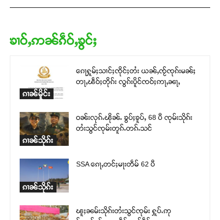
ၶၢဝ်ႇဢၼ်ၵဵဝ်ႇၶွင်ႈ
ၵေႃႁူမ်ႈသၢင်ႈၸိုင်ႈတႆး ယၼ်ႇၸႂ်ၸုၵ်းမၼ်ႈ
တႃႇၽဵဝ်ႈတိုၵ်း လွၵ်းပိူင်ၸဝ်ႈဢႃႇၼႃႇ
ၵၢၼ်မိူင်း
ဝၼ်းလုၵ်ႉၽိုၼ်ႉ ၶွပ်ႈၶူပ်ႇ 68 ပီ ၸုမ်းသိုၵ်း
တႆးသွင်ၸုမ်းတူၵ်ႉတၵ်ႉသင်
ၵၢၼ်သိုၵ်း
SSA ၵေႃႇတင်ႈမႃးတဵမ် 62 ပီ
ၵၢၼ်သိုၵ်း
ၽူႈၼမ်းသိုၵ်းတႆးသွင်ၸုမ်း ႁူပ်ႉဢု