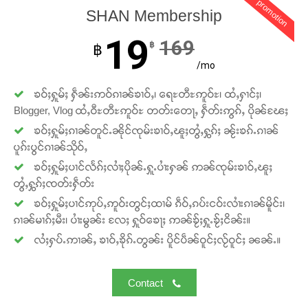
promotion
SHAN Membership
19
169
฿
฿
/mo
ၶဝ်ႈႁူမ်ႈ ႁဵၼ်းဢဝ်ၵၢၼ်ၶၢဝ်ႇ၊ ရေႊတီႊဢူဝ်ႊ၊ ထႆႇႁၢင်ႈ၊
Blogger, Vlog ထႆႇဝီႊတီႊဢူဝ်ႊ တတ်းတေႃႇ ႁဵတ်းဢွၵ်ႇ ပိုၼ်ၽႄႈ
ၶဝ်ႈႁူမ်ႈၵၢၼ်တူင်ႉၼိုင်ၸုမ်းၶၢဝ်ႇၽူႈတွႆႇႁွၵ်ႈ ၼႂ်းၶၵ်ႉၵၢၼ်
ပူၵ်းပွင်ၵၢၼ်သိုဝ်ႇ
ၶဝ်ႈႁူမ်ႈပၢင်လႅၵ်ႈလၢႆႈပိုၼ်ႉႁူႉပၢႆးႁၼ် ဢၼ်ၸုမ်းၶၢဝ်ႇၽူႈ
တွႆႇႁွၵ်ႈၸတ်းႁဵတ်း
ၶဝ်ႈႁူမ်ႈပၢင်ဢုပ်ႇဢူဝ်းတွင်ႈထၢမ် ၵဵဝ်ႇၵပ်းငဝ်းလၢႆးၵၢၼ်မိူင်း၊
ၵၢၼ်မၢၵ်ႈမီး၊ ပၢႆးမွၼ်း လႄႈ ႁူဝ်ၶေႃႈ ဢၼ်ၶႂ်ႈႁူႉၶႂ်ႈငိၼ်း။
လႆႈႁပ်ႉဢၢၼ်ႇ ၶၢဝ်ႇၶိုၵ်ႉတွၼ်း ပိူင်ပဵၼ်ဝူင်ႈလႂ်ဝူင်ႈ ၼၼ်ႉ။
Contact