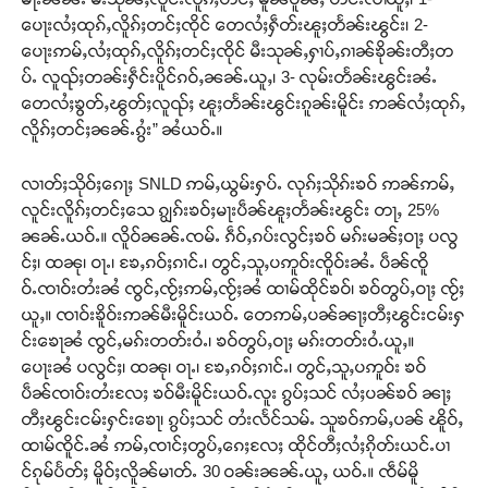
ပေႃးလႆႈထုၵ်ႇလိူၵ်ႈတင်ႈၸိုင် ​​တေလႆႈႁဵတ်းၽူႈတႅၼ်းၽွင်း၊ 2- ​​
ပေႃးဢမ်ႇလႆႈထုၵ်ႇလိူၵ်ႈတင်ႈၸိုင် မီးသုၼ်ႇႁၢပ်ႇၵၢၼ်ၶိုၼ်းတီႈတ
ပ်ႉ လူၺ်ႈတၼ်းႁဵင်းပိူင်ၵဝ်ႇၼၼ်ႉယူႇ၊ 3- လုမ်းတႅၼ်းၽွင်းၼႆႉ ​​
တေလႆႈၶွတ်ႇၽွတ်ႈလူၺ်ႈ ၽူႈတႅၼ်းၽွင်းၵူၼ်းမိူင်း ဢၼ်လႆႈထုၵ်ႇ
လိူၵ်ႈတင်ႈၼၼ်ႉၵွႆး” ၼႆယဝ်ႉ။
လၢတ်ႈသိုဝ်ႈ​​ၵေႃႈ SNLD ဢမ်ႇယွမ်းႁပ်ႉ လုၵ်ႈသိုၵ်းၶဝ် ဢၼ်ဢမ်ႇ
လူင်းလိူၵ်ႈတင်ႈ​​သေ ၵျွၵ်းၶဝ်ႈမႃးပဵၼ်ၽူႈတႅၼ်းၽွင်း တႃႇ 25%
ၼၼ်ႉယဝ်ႉ။ လိူဝ်ၼၼ်ႉၸမ်ႉ ၵဵဝ်ႇၵပ်းလွင်ႈၶဝ် မၵ်းမၼ်ႈဝႃႈ ပလွ
င်ႈ၊ ထၼု၊ ဝႃႉ၊ ၶႄႇၵဝ်ႈၵၢင်ႉ၊ တွင်ႇသူႇပဢူဝ်းၸိူဝ်းၼႆႉ ပဵၼ်ၸိူ
ဝ်ႉၸၢဝ်းတႆးၼႆ ၸွင်ႇၸႂ်ႈဢမ်ႇၸႂ်ႈၼႆ ထၢမ်ထိုင်ၶဝ်၊ ၶဝ်တွပ်ႇဝႃႈ ၸႂ်ႈ
ယူႇ။ ၸၢဝ်းၶိူဝ်းဢၼ်မီးမိူင်းယဝ်ႉ ​​တေဢမ်ႇပၼ်ၼႃႈတီႈၽွင်းငမ်းႁ
င်း​​ၶေႃၼႆ ၸွင်ႇမၵ်းတတ်းဝႆႉ၊ ၶဝ်တွပ်ႇဝႃႈ မၵ်းတတ်းဝႆႉယူႇ။ ​​
ပေႃးၼႆ ပလွင်ႈ၊ ထၼု၊ ဝႃႉ၊ ၶႄႇၵဝ်ႈၵၢင်ႉ၊ တွင်ႇသူႇပဢူဝ်း ၶဝ်
ပဵၼ်ၸၢဝ်းတႆးလႄႈ ၶဝ်မီးမိူင်းယဝ်ႉလူး ၵွပ်ႈသင် လႆႈပၼ်ၶဝ် ၼႃႈ
တီႈၽွင်းငမ်းႁင်း​​ၶေႃ၊ ၵွပ်ႈသင် တႆးလႅင်သမ်ႉ သူၶဝ်ဢမ်ႇပၼ် ၽိူဝ်ႇ
ထၢမ်ၸိူင်ႉၼႆ ဢမ်ႇၸၢင်ႈတွပ်ႇ​​ၵေႈလႄႈ ထိုင်တီႈလႆႈၵိုတ်းယင်ႉပၢ
င်ၵုမ်ပႅတ်ႈ မိူဝ်ႈလိူၼ်မၢတ်ႉ 30 ဝၼ်းၼၼ်ႉယူႇ ယဝ်ႉ။ ၸဵမ်မိူ