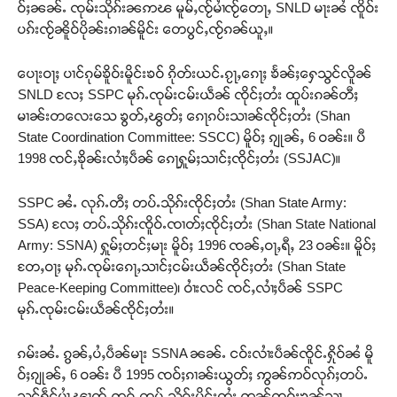
ဝ်ႈၼၼ်ႉ ၸုမ်းသိုၵ်းၼဢၽ မူမ်ႇၸႂ်မၢႆၸႂ်​​တေႃႇ SNLD မႃးၼႆ ၸိူဝ်း
ပၵ်းၸႂ်ၼိူဝ်ပိုၼ်းၵၢၼ်မိူင်း ​​တေပွင်ႇၸႂ်ၵၼ်ယူႇ။
​​ပေႃးဝႃႈ ပၢင်ၵုမ်ၶိူဝ်းမိူင်းၶဝ် ၵိုတ်းယင်ႉၵႂႃႇ​​ၵေႃႈ ၶႅၼ်ႈ​​ႁေသွင်လိူၼ်
SNLD လႄႈ SSPC မုၵ်ႉၸုမ်းငမ်းယဵၼ် ၸိုင်ႈတႆး ထူပ်းၵၼ်တီႈ
မၢၼ်းတ​​လေး​​သေ ၶွတ်ႇၽွတ်ႈ ​​ၵေႃၵပ်းသၢၼ်ၸိုင်ႈတႆး (Shan
State Coordination Committee: SSCC) မိူဝ်ႈ ၵျုၼ်ႇ 6 ဝၼ်း။ ပီ
1998 ၸင်ႇၶိုၼ်းလၢႆႈပဵၼ် ​​ၵေႃႁူမ်ႈသၢင်ႈၸိုင်ႈတႆး (SSJAC)။
SSPC ၼႆႉ လုၵ်ႉတီႈ တပ်ႉသိုၵ်းၸိုင်ႈတႆး (Shan State Army:
SSA) လႄႈ တပ်ႉသိုၵ်းၸိူဝ်ႉၸၢတ်ႈၸိုင်ႈတႆး (Shan State National
Army: SSNA) ႁူမ်ႈတင်ႈမႃး မိူဝ်ႈ 1996 ၸၼ်ႇဝႃႇရီႇ 23 ဝၼ်း။ မိူဝ်ႈ
တႄႇဝႃႈ မုၵ်ႉၸုမ်း​​ၵေႃႇသၢင်ႈငမ်းယဵၼ်ၸိုင်ႈတႆး (Shan State
Peace-Keeping Committee)၊ ဝၢႆးလင် ၸင်ႇလၢႆႈပဵၼ် SSPC
မုၵ်ႉၸုမ်းငမ်းယဵၼ်ၸိုင်ႈတႆး။
ၵမ်းၼႆႉ ၵွၼ်ႇပႆႇပဵၼ်မႃး SSNA ၼၼ်ႉ ငဝ်းလၢႆးပဵၼ်ၸိူင်ႉႁိုဝ်ၼႆ မိူ
ဝ်ႈၵျုၼ်ႇ 6 ဝၼ်း ပီ 1995 ၸဝ်ႈၵၢၼ်းယွတ်ႈ ဢွၼ်ဢဝ်လုၵ်ႈတပ်ႉ
သွင်ႁဵင်ပၢႆ ၽၢတ်ႇဢွၵ်ႇတပ်ႉသိုၵ်းမိူင်းတႆး ဢၼ်ၸဝ်ႈၶုၼ်သႃႇ