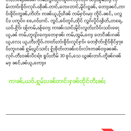
မ်းၸၢဝ်းၶိူဝ်းလုၵ်ႉၽိုၼ်ႉတၢင်ႇ​​ၸေႊတၢင်ႇမိူင်းၵွၼ်ႇ ​​တေႃႈၼင်ႇၸၢ
ဝ်းၶိူဝ်းဢွၼ်ႇဢိတ်း ဢၼ်ယူႇၵႂ်ႈၵိၼ် ၸမ်ႁဝ်းမႃး ၸိူင်ႉၼင်ႇ ပလွ
င်ႈ၊ ပဢူဝ်း၊ ၶႄႇၵဝ်ႈၵၢင်ႉ ၸွင်ႇၶဝ်တူၵ်ႇထိုင် လွၵ်းပိူင်ၾႅတ်ႇတရႄႇ
ယဝ်ႉႁိုဝ်၊ ၽႂ်ဢမ်ႇၽႂ်​​ၵေႃႈ ဢၢၼ်းသၢင်ႈမိူင်းလွတ်ႈလႅဝ်းသဝ်း​​ၶေႃ
ယူႇၼႆ ဢမ်ႇတူၺ်း​​ၵေႃႈ​​တေႁၼ်၊ ဢမ်ႇထွမ်ႇ​​ၵေႃႈ ​​တေငိၼ်းၵၼ်
ယူႇလႄႈ ယူႇတီႈၸိူဝ်ႉၸၢတ်ႈတႆးၶိူဝ်းလူင်ႁဝ်း ​​တေႁဵတ်းႁိုဝ်ၶိုင်ႁႃၶ
ဝ်ႈၸူးၵၼ် ႁူမ်ႈပွင်သၢင်ႈ ႁႂ်ႈၶိုတ်းတၼ်းငဝ်းလၢႆးဢၼ်ဝႃႈၼၼ်ႉ
လုၵ်ႉတီႈဝၼ်းပီငရၢႆး ၶွပ်ႈတဵမ် 30 ၶူပ်ႇ​​သေ ယွၼ်းတၵ်ႉတိူၼ်ၵၼ်
မႃး ၼင်ႇၼႆယူႇ​​ဢေႃႈ။
ဢၢၼ်ႇယဝ်ႉႁူမ်ႈပၼ်တၢင်းႁၼ်ထိုင်တီႈၼႆႈ