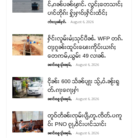
င်ႇၵၼ်ပၼ်ၾၢင်ႉ လွင်ႈတေသၢင်ႈ
ပၢင်တိုၵ်း ႁႂ်ႈႁၢဝ်ႈႁႅင်းထႅင်ႈ
-
August 6, 2026
ၸၢႆးသုၼ်ႁၵ်ႉ
ႁႅင်းလူမ်းမႆႈသုင်ပီၼႆႉ WFP တၵ်ႉ
ဝႃႈၵူၼ်းထူပ်းၽေးဢိုပ်းယၢၵ်ႈ
တေဢမ်ႇယွမ်း 49 လၢၼ်ႉ
-
August 6, 2026
ၼၢင်းၽူၺ်းၼုမ်ႇ
ငိုၼ်း 600 သႅၼ်ပျႃး သႂ်ႇဝႆႉၼႂ်းရူ
တ်ႉၵႃးၵေႃႈႁၢႆ
-
August 6, 2026
ၼၢင်းၽူၺ်းၼုမ်ႇ
တူဝ်တႅၼ်းၸုမ်းပျီႇတူႉၸိတ်ႉပဢူ
ဝ်း PNO ၵႂႃႇဝဵင်းပၢင်သၢင်း
-
August 6, 2026
ၼၢင်းၽူၺ်းၼုမ်ႇ