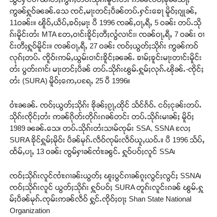
ဢွၼ်ႁူဝ်ၼၼ်ႉ​​သေ ၸင်ႇမႃးတင်ႈပဵၼ်တပ်ႉႁင်း​​ၶေႃ မိူဝ်ႈၵျုၼ်ႇ
11ဝၼ်း။ ၽိူဝ်ႇယဵပ်ႇၶဝ်ႈမႃး ပီ 1996 ၸၼ်ႇဝႃႇရီႇ 5 ဝၼ်း တပ်ႉသို
ၵ်းမိူင်းတႆး MTA တႄႇဝၢင်းၶိူင်ႈတီႈလွႆလၢင်း၊ ၸၼ်ဝႃႇရီႇ 7 ဝၼ်း ဝၢ
င်းတီႈႁူဝ်မိူင်း။ ၸၼ်ဝႃႇရီႇ 27 ဝၼ်း ၸဝ်ႈယွတ်ႈသိုၵ်း ဢွၼ်ဢဝ်
လုၵ်ႈတပ်ႉ ၸိူဝ်းဢမ်ႇယွမ်းဝၢင်းၶိူင်ႈၼၼ်ႉ ၶၢမ်ႈၶူင်းမႃးတၢင်းမိူင်း
တႆး ပွတ်းၵၢင်၊ မႃးတင်ႈပဵၼ် တပ်ႉသိုၵ်းၽွမ်ႉႁူမ်ႈလုၵ်ႉၽိုၼ်ႉ-ၸိုင်ႈ
တႆး (SURA) မိူဝ်ႈ​​ဢေႇပရႄႇ 25 ပီ 1996။
ဝၢႆးၼၼ်ႉ ၸဝ်ႈယွတ်ႈသိုၵ်း ၶိုၼ်ႈၵႂႃႇထိုင် သႅင်ၵႅဝ်ႉ ငဝ်ႈငုၼ်းတပ်ႉ
သိုၵ်းၸိုင်ႈတႆး ဢၼ်ၵိုတ်းတိုၵ်းၵၼ်တင်း တပ်ႉသိုၵ်းမၢၼ်ႈ​​ မိူဝ်ႈ
1989 ၼၼ်ႉ​​​​သေ၊ တပ်ႉသိုၵ်းတႆးသၢမ်ၸုမ်း SSA, SSNA လႄႈ
SURA ၶိုင်ႁူမ်ႈမိုဝ်း ပဵၼ်မုၵ်ႉလဵဝ်ၸုမ်းလဵဝ်ယူႇယဝ်ႉ။ ပီ 1996 သႅပ်ႇ
ထႅမ်ႇပႃႇ 13 ဝၼ်း ၸွမ်ႁၢၼ်ၸၢႆးၼွင်ႉ ႁူဝ်ပဝ်ႈလူင် SSA၊
ၸဝ်ႈသိုၵ်းလူင်ၸၢႆးၵၢၼ်းယွတ်ႈ ၽူႈပွင်ၵၢၼ်ၵူႈလွင်ႈလွင်ႈ SSNA၊
ၸဝ်ႈသိုၵ်းလူင် ယွတ်ႈသိုၵ်း ႁူဝ်ပဝ်ႈ SURA တူၵ်းလူင်းၵၼ် ၽွမ်ႉႁူ
မ်ႈပဵၼ်မုၵ်ႉၸုမ်းဢၼ်လဵဝ် ႁွင်ႉၸိုဝ်ႈဝႃႈ Shan State National
Organization