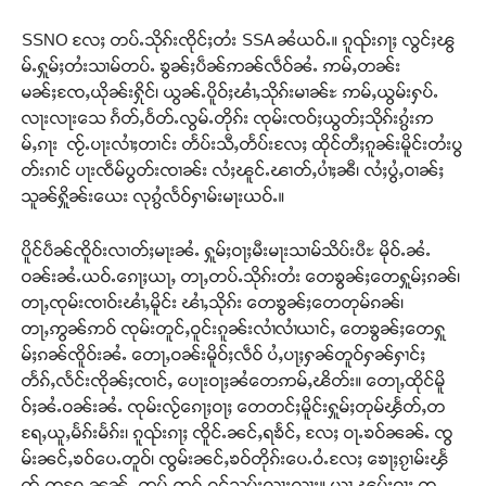
SSNO လႄႈ တပ်ႉသိုၵ်းၸိုင်ႈတႆး SSA ၼႆယဝ်ႉ။ ၵူၺ်းၵႃႈ လွင်ႈၽွ
မ်ႉႁူမ်ႈတႆးသၢမ်တပ်ႉ ၶွၼ်ႈပဵၼ်ဢၼ်လဵဝ်ၼႆႉ ဢမ်ႇတၼ်း
မၼ်ႈၸႄႇယိုၼ်းႁိုင်၊ ယွၼ်ႉပိူဝ်ႈၽၢႆႇသိုၵ်းမၢၼ်ႊ ဢမ်ႇယွမ်းႁပ်ႉ
လႃးလႃး​​သေ ၵႅတ်ႇဝႅတ်ႉလွမ်ႉတိုၵ်း​​ ၸုမ်းၸဝ်ႈယွတ်ႈသိုၵ်းၵွႆးဢ
မ်ႇၵႃး ၸႂ်ႉပႃးလၢႆႈတၢင်း တႅပ်းသီႇတႅပ်းလႄႈ ထိုင်တီႈၵူၼ်းမိူင်းတႆးပွ
တ်းၵၢင် ပႃးၸဵမ်ပွတ်းၸၢၼ်း လႆႈၽူင်ႉၽၢတ်ႇပၢႆႈၼီ၊ လႆႈပွႆႇဝၢၼ်ႈ
သူၼ်ႁိူၼ်း​​ယေး လုၵွႆလႅဝ်ႁၢမ်းမႃးယဝ်ႉ။
Support SHAN
ပိူင်ပဵၼ်ၸိူဝ်းလၢတ်ႈမႃးၼႆႉ ႁူမ်ႈဝႃႈမီးမႃးသၢမ်သိပ်းပီႊ မိုဝ်ႉၼႆႉ
တႃႇႁႂ်ႈသဵင်ၵၢင်ၸႂ်ၵူၼ်းမိူင်း ၵူႈတီႈၵူႈလႅၼ်ပေႃးတေၸွ
ဝၼ်းၼႆႉယဝ်ႉ​​ၵေႃႈယႃႇ တႃႇတပ်ႉသိုၵ်းတႆး ​​တေၶွၼ်ႈ​​တေႁူမ်ႈၵၼ်၊
တ်ႇ တူဝ်ႈလုမ်ႈၾႃႉၼၼ်ႉ ၶဝ်ႈႁူမ်ႈၵမ်ႉထႅမ် ၸုမ်းၶၢ
တႃႇၸုမ်းၸၢဝ်းၽၢႆႇမိူင်း ၽၢႆႇသိုၵ်း ​​တေၶွၼ်ႈ​​တေတုမ်ၵၼ်၊
ဝ်ႇၽူႈတွႆႇႁွၵ်ႈ လႆႈယူႇၶႃႈဢေႃႈ။
တႃႇဢွၼ်ဢဝ် ၸုမ်းတူင်ႇဝူင်းၵူၼ်းလၢႆလၢႆယၢင်ႇ ​တေၶွၼ်ႈ​​တေႁူ
မ်ႈၵၼ်ၸိူဝ်းၼႆႉ ​​တေႃႇဝၼ်းမိူဝ်ႈလဵဝ် ပႆႇပႃႈႁၼ်တူဝ်ႁၼ်ႁၢင်ႈ
Donate Now
တႅၵ်ႇလႅင်းၸိုၼ်ႈၸၢင်ႇ ​​ပေႃးဝႃႈၼႆ​​တေဢမ်ႇၽိတ်း။ ​​တေႃႇထိုင်မိူ
ဝ်ႈၼႆႉဝၼ်းၼႆႉ ၸုမ်းလႂ်​​ၵေႃႈဝႃႈ ​​တေတင်ႈမိူင်းႁူမ်ႈတုမ်ၾႅတ်ႇတ
ရႄႇယူႇမႅၵ်းမႅၵ်း၊ ၵူၺ်းၵႃႈ ၸိူင်ႉၼင်ႇရၶႅင်ႇ လႄႈ ဝႃႉၶဝ်ၼၼ်ႉ ၸွ
မ်းၼင်ႇၶဝ်​​ပေႉတူဝ်၊ ၸွမ်းၼင်ႇၶဝ်တိုၵ်း​​ပေႉဝႆႉလႄႈ ​​ၶေႃႈၵႂၢမ်းၾႅ
တ်ႇတရႄႇၼၼ်ႉ ဢမ်ႇဢွၵ်ႇၵူင်သူပ်းလႃးလႃး။ ယႃႇၽူမ်ႈဝႃႈ ၸု