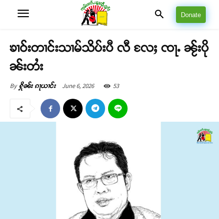
Donate
ၶၢဝ်းတၢင်းသၢမ်သိပ်းပီ လီ လႄႈ ၸႃႉ ၼႂ်းပို
ၼ်းတႆး
June 6, 2026
53
By
ႁိုၼ်း ၵႃယၢင်း