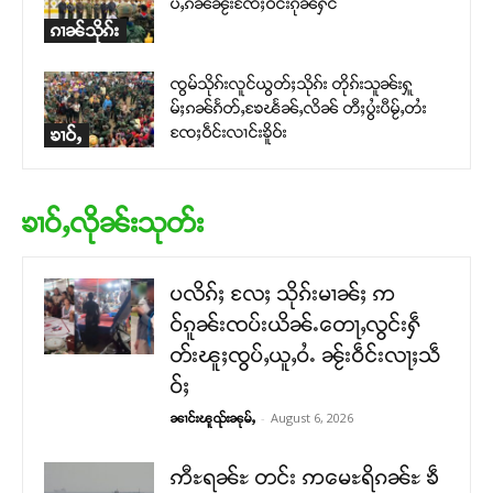
ပ်ႇၵၼ်ၼႂ်းၸႄႈဝဵင်းၵုၼ်ႁဵင်
ၵၢၼ်သိုၵ်း
ၸွမ်သိုၵ်းလူင်ယွတ်ႈသိုၵ်း တိုၵ်းသူၼ်းႁူ
မ်ႈၵၼ်ၵႅတ်ႇၶႄၽႅၼ်ႇလိၼ် တီႈပွႆးပီမႂ်ႇတႆး
ၸႄႈဝဵင်းလၢင်းၶိူဝ်း
ၶၢဝ်ႇ
ၶၢဝ်ႇလိုၼ်းသုတ်း
ပလိၵ်ႈ လႄႈ သိုၵ်းမၢၼ်ႈ ဢ
ဝ်ၵူၼ်းၸပ်းယိၼ်ႉတေႃႇလွင်းႁဵ
တ်းၽူႈၸွပ်ႇယူႇဝႆႉ ၼႂ်းဝဵင်းလႃႈသဵ
ဝ်ႈ
-
August 6, 2026
ၼၢင်းၽူၺ်းၼုမ်ႇ
ဢီႊရၼ်ႊ တင်း ဢမေႊရိၵၼ်ႊ ၶဵ