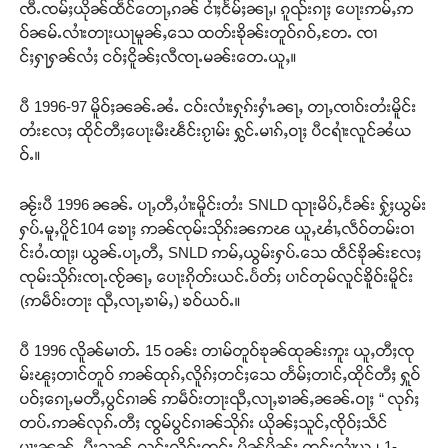
ၸီႉၸမ်ႈယိုၼ်ထဵင်​​တေႃႇၵၼ် ငၢႆႈငႅမ်ႈၼႃႇ၊ ၵူၺ်းၵႃႈ ​​ပေႃးဢမ်ႇဢ
ဝ်ၼမ်ႉလၢႆးတႃးယႃမူၼ်ႇ​​သေ ထတ်းၶိုၼ်းတူဝ်ၵဝ်ႇတႄႉ ၸၢ
င်ႈႁႃႁၼ်လႆႈ ငဝ်ႈငိူၼ်ႈလီၸႃႉမၼ်း​​တေႉယူႇ​​။
ပီ 1996-97 မိူဝ်ႈၼၼ်ႉၼႆႉ ငဝ်းလၢႆးႁုၵ်းႁၢႆႉၼႃႇ တႃႇၸၢဝ်းတႆးမိူင်း
တႆးလႄႈ ထိုင်တီႈ​​ပေႃးမီးၽဵင်းၵႂၢမ်း ႁွင်ႉမၢၵ်ႇဝႃႈ ပီငရၢႆးလူင်ၼႆယ
ဝ်ႉ။
ၼႂ်းပီ 1996 ၼၼ်ႉ ပႃႇတီႇပၢႆးမိူင်းတႆး SNLD ၺႃးမိပ်ႇငႅၼ်း ႁႂ်ႈယွမ်း
ႁပ်ႉမူႇပိူင်104 ၶေႃႈ ဢၼ်ၸုမ်းသိုၵ်းၼဢၽ ယူႇၽၢႆႇလဵဝ်တမ်းဝၢ
င်းဝႆႉထႃႈ၊ ယွၼ်ႉပႃႇတီႇ SNLD ဢမ်ႇယွမ်းႁပ်ႉ​​သေ ထဵင်ၶိုၼ်းလႄႈ
ၸုမ်းသိုၵ်းၸႃႉၸႂ်​​ၼႃႇ ​​ပေႃးၵိုတ်းယင်ႉပႅတ်ႈ ပၢင်တုမ်လူင်ၶိူဝ်းမိူင်း
(ဢမဵဝ်းတႃး ၺီႇလႃႇၶၢမ်ႇ) ၶဝ်ယဝ်ႉ။
ပီ 1996 လိူၼ်မၢတ်ႉ 15 ဝၼ်း တၢမ်တူဝ်ၶုၼ်ထုၼ်းဢူး ယူႇတီႈၸု
မ်းၽူႈတၢင်တူဝ် ဢၼ်ထုၵ်ႇလိူၵ်ႈတင်ႈ​​သေ တႅမ်ႈတၢင်ႇထိုင်တီႈ ႁူဝ်
ပဝ်ႈ​​ၵေႃႇမတီႇပွင်ၵၢၼ် ဢမဵဝ်းတႃးၺီႇလႃႇၶၢၼ်ႇၼၼ်ႉဝႃႈ “ လုၵ်ႈ
တပ်ႉဢၼ်လုၵ်ႉတီႈ ၸွမ်ပွင်ၵၢၼ်သိုၵ်း ယိုၼ်ႈသူင်ႇၸိုဝ်ႈသဵင်
မႃးၼၼ်ႉ မီးသုၼ်ႇလူင်းလိူၵ်ႈတင်ႈ မိူၼ်ပိူၼ်ႈ တင်းလၢႆယူႇ၊ 1- ​​