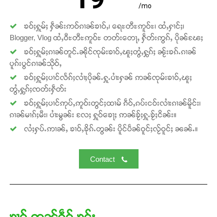
/mo
ၶဝ်ႈႁူမ်ႈ ႁဵၼ်းဢဝ်ၵၢၼ်ၶၢဝ်ႇ၊ ရေႊတီႊဢူဝ်ႊ၊ ထႆႇႁၢင်ႈ၊
Blogger, Vlog ထႆႇဝီႊတီႊဢူဝ်ႊ တတ်းတေႃႇ ႁဵတ်းဢွၵ်ႇ ပိုၼ်ၽႄႈ
ၶဝ်ႈႁူမ်ႈၵၢၼ်တူင်ႉၼိုင်ၸုမ်းၶၢဝ်ႇၽူႈတွႆႇႁွၵ်ႈ ၼႂ်းၶၵ်ႉၵၢၼ်
ပူၵ်းပွင်ၵၢၼ်သိုဝ်ႇ
ၶဝ်ႈႁူမ်ႈပၢင်လႅၵ်ႈလၢႆႈပိုၼ်ႉႁူႉပၢႆးႁၼ် ဢၼ်ၸုမ်းၶၢဝ်ႇၽူႈ
တွႆႇႁွၵ်ႈၸတ်းႁဵတ်း
ၶဝ်ႈႁူမ်ႈပၢင်ဢုပ်ႇဢူဝ်းတွင်ႈထၢမ် ၵဵဝ်ႇၵပ်းငဝ်းလၢႆးၵၢၼ်မိူင်း၊
ၵၢၼ်မၢၵ်ႈမီး၊ ပၢႆးမွၼ်း လႄႈ ႁူဝ်ၶေႃႈ ဢၼ်ၶႂ်ႈႁူႉၶႂ်ႈငိၼ်း။
လႆႈႁပ်ႉဢၢၼ်ႇ ၶၢဝ်ႇၶိုၵ်ႉတွၼ်း ပိူင်ပဵၼ်ဝူင်ႈလႂ်ဝူင်ႈ ၼၼ်ႉ။
Contact
ၶၢဝ်ႇဢၼ်ၵဵဝ်ႇၶွင်ႈ