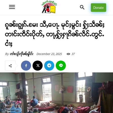
Donate
ၵူၼ်းၵျွၵ်ႉမႄး သီႇပေႃႉ မုင်ႈမွင်း ႁႂ်ႈသဵၼ်ႈ
တၢင်းၸဵဝ်းပိုတ်ႇ တႃႇႁႂ်ႈႁႃၵိၼ်လဵင်ႉတွင်ႉ
ငၢႆႈ
December 23, 2025
37
By
ၸၢႆးသႂ်ၸိုၼ်ႈမိူင်း