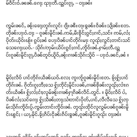
မ်ဝဵင်းဝႆႉၼၼ်ႉၵေႃႈ ၺႃးတီႉၺွပ်းၵႂႃႇ – ဝႃႈၼႆ။
ၸွမ်းၼင်ႇ ၼႂ်းၶေႃႈတူၵ်းလူင်း ၵျီႊၼီႊဝႃႊၶွၼ်ႊဝႅၼ်ႊသျိၼ်ႊတႄႉ
တိုၼ်းပႃးဝႆႉဝႃႈ – ၵူၼ်းမိူင်းၼႆႉဢမ်ႇမီးၶိူင်ႈၵွင်ႈၵၢင်ႇသင်။ ဢမ်ႇလႆႈ
ပိုတ်းယိုဝ်းၽႂ်။ ၵွပ်ႈၼႆ ပေႃးပဵၼ်ပၢင်တိုၵ်းမႃး လူၺ်ႈလွင်ႈတၢင်းသင်
သေၵေႃႈယဝ်ႉ- သိုၵ်း/ၸုမ်းယိပ်းၵွင်ႈၵၢင်ႇၸိူဝ်းၼႆႉႁၢမ်ႈတီႉၺွ
ပ်းၵူၼ်းမိူင်းၵႂႃႇပဵၼ်တူဝ်ယိူဝ်ႇၼႂ်းၵၢၼ်သိုၵ်းသိူဝ် – ပႃးဝႆႉၼင်ႇၼႆ ။
မိူဝ်ႈလဵဝ် ပၢင်တိုၵ်းယဵၼ်ယဝ်ႉလႄႈ ၸူးၸႂ်ၵူၼ်းမိူင်းတႄႉ ၶႂ်ႈႁႂ်ႈပၢင်
တိုၵ်းၼႆႉ ၵိုတ်းၵူႈတီႈသေ ႁႂ်ႈၸိုင်ႈမိူင်းပၼ်ႇၵၢၼ်ၶိုၼ်းလူၺ်ႈလၢႆးၵ
တ်းယဵၼ်။ ႁႂ်ႈလႆႈငၢႆႈလူမ်ၼႂ်းၵၢၼ်ႁႃၵိၼ်လဵင်ႉတွင်ႉ ။ မိူဝ်ႈလဵဝ် ပႆႇ
ပဵၼ်လႆႈသင်ၵေႃႈ ႁႂ်ႈသဵၼ်ႈတႃႈသၢႆတၢင်းပိုတ်ႇပၢင်ႇလီလီသေ ႁႂ်ႈၸု
မ်းသိုၵ်းၸိူဝ်းပႂ်ႉၸွမ်းတၢင်းၸိူဝ်းၼႆႉ တူၺ်းထိုင်လူလွမ်ပၼ်ၵူၼ်းမိူ
င်းၽွင်ႈ ၊ ယႃႇမိုင်ႉၶႂ်ႈၵဵပ်းငိုၼ်းၵဵပ်းၶွၼ်ႇၵူၼ်းမိူင်းၵူၺ်း ဝႃႈၼႆ။
ၽူႈတူင်ႉၼိုင်ႈ ၼႂ်းၸုမ်းတူင်ႇၵူၼ်း ဢၼ်ၵႂႃႇၸွႆႈထႅမ်ၼႂ်းၵျွၵ်ႉမႄး ၊