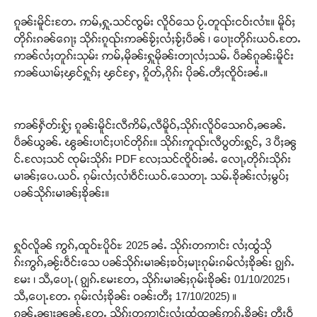
ၵူၼ်းမိူင်းတႄႉ ဢမ်ႇႁူႉသင်ၸွမ်း လိူဝ်သေ ပႂ်ႉတူၺ်းငဝ်းလၢႆး။ မိူဝ်ႈ
တိုၵ်းၵၼ်ၵေႃႈ သိုၵ်းၵူၺ်းဢၼ်ၶႂ်ႈလႆႈၶႂ်ႈပဵၼ် ၊ ပေႃးတိုၵ်းယဝ်ႉတႄႉ
ဢၼ်လႆႈတူၵ်းသုမ်း ဢမ်ႇမိုၼ်းႁူမိုၼ်းတႃလႆႈသမ်ႉ ပဵၼ်ၵူၼ်းမိူင်း
ဢၼ်ယၢမ်ႈၾင်ႁူၵ်ႈ ၾင်ႁႄႇ ၵိူတ်ႇၵိုၵ်း ပိုၼ်ႉတီႈၸိူဝ်းၼႆႉ။
ဢၼ်ႁဵတ်းႁႂ်ႈ ၵူၼ်းမိူင်းလီဢိမ်ႇလီမိူဝ်ႇသိုၵ်းလိူဝ်သေၵဝ်ႇၼၼ်ႉ
ပဵၼ်ယွၼ်ႉ ၽွၼ်းပၢင်ႈပၢင်တိုၵ်း။ သိုၵ်းဢူၺ်းလီပွတ်းႁွင်ႇ 3 ပီႈၼွ
င်ႉလႄႈသင် ၸုမ်းသိုၵ်း PDF လႄႈသင်ၸိူဝ်းၼႆႉ လေႃႇတိုၵ်းသိုၵ်း
မၢၼ်ႈပေႉယဝ်ႉ ၵုမ်းလႆႈလၢႆဝဵင်းယဝ်ႉသေတႃႉ သမ်ႉၶိုၼ်းလႆႈမွပ်ႈ
ပၼ်သိုၵ်းမၢၼ်ႈၶိုၼ်း။
ႁူဝ်လိူၼ် ဢွၵ်ႇထူဝ်ႊပိူဝ်ႊ 2025 ၼႆႉ သိုၵ်းတဢၢင်း လႆႈထွႆသို
ၵ်းဢွၵ်ႇၼႂ်းဝဵင်းသေ ပၼ်သိုၵ်းမၢၼ်ႈၶဝ်ႈမႃးၵုမ်းၵမ်လႆႈၶိုၼ်း ၵျွၵ်ႉ
မႄး ၊ သီႇပေႃႉ( ၵျွၵ်ႉမႄးတႄႇ သိုၵ်းမၢၼ်ႈၵုမ်းၶိုၼ်း 01/10/2025 ၊
သီႇပေႃႉတႄႉ ၵုမ်းလႆႈၶိုၼ်း ဝၼ်းတီႈ 17/10/2025) ။
ၵွၼ်ႇၼႃႈၼၼ်ႉတႄႉ သိုၵ်းတဢၢင်းလႆႈထွႆထွၼ်ဢွၵ်ႇၶိုၼ်း တီႈဝဵ