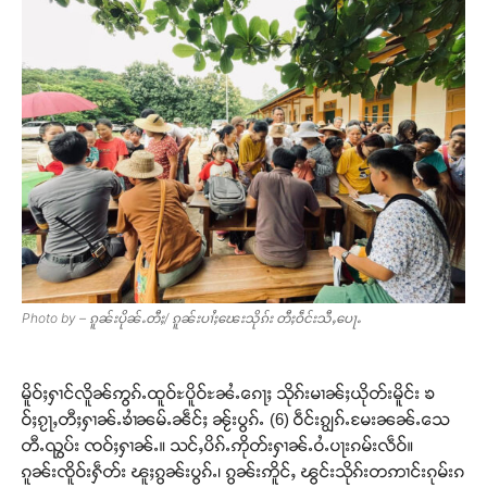
Photo by – ၵူၼ်းပိုၼ်ႉတီႈ/ ၵူၼ်းပၢႆႈၽေးသိုၵ်း တီႈဝဵင်းသီႇပေႃႉ
မိူဝ်ႈႁၢင်လိူၼ်ဢွၵ်ႉထူဝ်ႊပိူဝ်ႊၼႆႉၵေႃႈ သိုၵ်းမၢၼ်ႈယိုတ်းမိူင်း ၶ
ဝ်ႈၵႂႃႇတီႈႁၢၼ်ႉၶၢႆၼမ်ႉၼဵင်ႈ ၼႂ်းပွၵ်ႉ (6) ဝဵင်းၵျွၵ်ႉမႄးၼၼ်ႉသေ
တီႉၺွပ်း ၸဝ်ႈႁၢၼ်ႉ။ သင်ႇပိၵ်ႉဢိုတ်းႁၢၼ်ႉဝႆႉပႃးၵမ်းလဵဝ်။
ၵူၼ်းၸိူဝ်းႁဵတ်း ၽူႈၵွၼ်းပွၵ်ႉ၊ ၵွၼ်းဢိူင်ႇ ၽွင်းသိုၵ်းတဢၢင်းၵုမ်းၵ