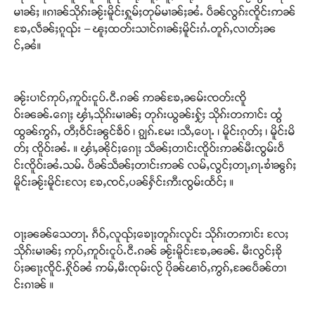
မၢၼ်ႈ ။ၵၢၼ်သိုၵ်းၼႂ်းမိူင်းႁူမ်ႈတုမ်မၢၼ်ႈၼႆႉ ပဵၼ်လွၵ်းၸိူင်းဢၼ်
ၶႄႇလဵၼ်ႈၵူၺ်း – ၽူႈထတ်းသၢင်ၵၢၼ်ႈမိူင်းၵႆႉတူၵ်ႇလၢတ်ႈၼ
င်ႇၼႆ။
ၼႂ်းပၢင်ဢုပ်ႇဢူဝ်းငူပ်ႉငီႉၵၼ် ဢၼ်ၶႄႇၼမ်းၸတ်းၸိူ
ဝ်းၼၼ်ႉၵေႃႈ ၾၢႆႇသိုၵ်းမၢၼ်ႈ တုၵ်းယွၼ်းႁႂ်ႈ သိုၵ်းတဢၢင်း ထွႆ
ထွၼ်ဢွၵ်ႇ တီႈဝဵင်းၼွင်ၶဵဝ် ၊ ၵျွၵ်ႉမႄး ၊သီႇပေႃႉ ၊ မိူင်းၵုတ်ႈ ၊ မိူင်းမိ
တ်ႈ ၸိူဝ်းၼႆႉ ။ ၾၢႆႇၼိုင်ႈၵေႃႈ သဵၼ်ႈတၢင်းၸိူဝ်းဢၼ်မီးၸွမ်းဝဵ
င်းၸိူဝ်းၼႆႉသမ်ႉ ပဵၼ်သဵၼ်ႈတၢင်းဢၼ် လမ်ႇလွင်ႈတႃႇၵႃႉၶၢႆၼွၵ်ႈ
မိူင်းၼႂ်းမိူင်းလႄႈ ၶႄႇၸင်ႇပၼ်ႁႅင်းဢီးၸွမ်းထႅင်ႈ ။
ဝႃႈၼၼ်သေတႃႉ ၵဵဝ်ႇလူၺ်ႈၶေႃႈတူၵ်းလူင်း သိုၵ်းတဢၢင်း လႄႈ
သိုၵ်းမၢၼ်ႈ ဢုပ်ႇဢူဝ်းငူပ်ႉငီႉၵၼ် ၼႂ်းမိူင်းၶႄႇၼၼ်ႉ မီးလွင်ႈၶို
ပ်ႈၼႃႈၸိူင်ႉႁိုဝ်ၼႆ ဢမ်ႇမီးၸုမ်းလႂ် ပိုၼ်ၽၢဝ်ႇဢွၵ်ႇၼႄပဵၼ်တၢ
င်းၵၢၼ် ။