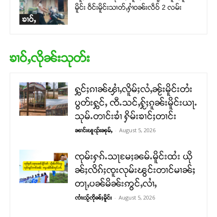
မိူင်း ဝဵင်းမိူင်းသၢတ်ႇႁၢႆဝၼ်းလဵဝ် 2 လမ်း
ၶၢဝ်ႇ
ၶၢဝ်ႇလိုၼ်းသုတ်း
ႁွင်ႈၵၢၼ်ၾၢႆႇလိူမ်ႈလႆႇၼႂ်းမိူင်းတႆး
ပွတ်းႁွင်ႇ ၸီႉသင်ႇႁႂ်ႈၵူၼ်းမိူင်းယႃႉ
သုမ်ႉတၢင်းၶၢႆ ႁိမ်းၶၢင်ႈတၢင်း
-
August 5, 2026
ၼၢင်းၽူၺ်းၼုမ်ႇ
ၸုမ်းႁၵ်ႉသႃမႄႈၼမ်ႉမိူင်းထႆး ယို
ၼ်ႈလိၵ်ႈၸူးလုမ်းၽွင်းတၢင်မၢၼ်ႈ
တႃႇပၼ်မိၼ်းဢွင်ႇလၢႆႇ
-
August 5, 2026
ၸၢႆးသႂ်ၸိုၼ်ႈမိူင်း