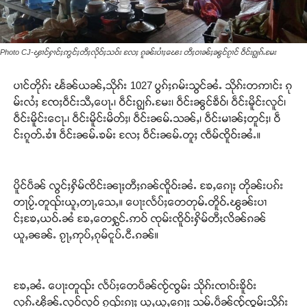
Photo CJ-ၾၢင်ႁၢင်ႈဢွင်ႈတီႈလိုဝ်ႈသဝ်း လႄႈ ၵူၼ်းပၢႆႈၽေး တီႈဝၢၼ်ႈၼွင်ၵႂၢင် ဝဵင်းၵျွၵ်ႉမႄး
ပၢင်တိုၵ်း ၽႅၼ်ယၼ်ႇသိုၵ်း 1027 ပွၵ်ႈၵမ်းသွင်ၼႆႉ သိုၵ်းတဢၢင်း ၵု
မ်းလႆႈ ၸႄႈဝဵင်းသီႇပေႃႉ၊ ဝဵင်းၵျွၵ်ႉမႄး၊ ဝဵင်းၼွင်ၶဵဝ်၊ ဝဵင်းမိူင်းလူင်၊
ဝဵင်းမိူင်းငေႃႉ၊ ဝဵင်းမိူင်းမိတ်ႈ၊ ဝဵင်းၼမ်ႉသၼ်ႇ၊ ဝဵင်းမၢၼ်ႈတူင်ႈ၊ ဝဵ
င်းၵူတ်ႉၶၢႆ၊ ဝဵင်းၼမ်ႉၶမ်း လႄႈ ဝဵင်းၼမ်ႉတူႈ ၸဵမ်ၸိူဝ်းၼႆႉ။
ပိူင်ပဵၼ် လွင်ႈႁိမ်ၸိင်းၼႃႈတီႈၵၼ်ၸိူဝ်းၼႆႉ ၶႄႇၵေႃႈ တိုၼ်းပၵ်း
တႃပႂ်ႉတူၺ်းယူႇတႃႇသေႇ။ ပေႃးလႅပ်ႈတေတုမ်ႉတိူဝ်ႉၽွၼ်းပၢ
င်ႈၶႄႇယဝ်ႉၼႆ ၶႄႇတေႁွင်ႉဢဝ် ၸုမ်းၸိူဝ်းႁိမ်တီႈလိၼ်ၵၼ်
ယူႇၼၼ်ႉ ၵႂႃႇဢုပ်ႇၵုမ်ငူပ်ႉငီႉၵၼ်။
ၶႄႇၼႆႉ ပေႃးတူၺ်း လႅပ်ႈတေပဵၼ်ၸႂ်ၸွမ်း သိုၵ်းၸၢဝ်းၶိူဝ်း
လုၵ်ႉၽိုၼ်ႉလူဝ်လူဝ် ၵူၺ်းၵႃႈ ယူႇယူႇၵေႃႈ သမ်ႉပဵၼ်ၸႂ်ၸွမ်းသိုၵ်း