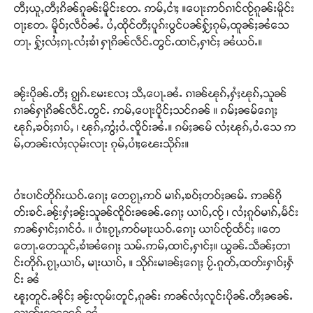
တီႈယူႇတီႈၵိၼ်ၵူၼ်းမိူင်းတႄႉ ဢမ်ႇငၢႆႈ ။ပေႃးဢဝ်ၵၢင်ၸႂ်ၵူၼ်းမိူင်း
ဝ်ႇၽူႈတွႆႇႁွၵ်ႈ လႆႈယူႇၶႃႈဢေႃႈ။
ဝႃႈတႄႉ မိူဝ်ႈလဵဝ်ၼႆႉ ပႆႇထိုင်တီႈပူၵ်းပွင်ပၼ်ႁႂ်ႈၵုမ်ႇထူၼ်ႈၼႆသေ
တႃႉ ႁႂ်ႈလႆႈၵႃႉလႆႈၶၢႆ ႁႃၵိၼ်လဵင်ႉတွင်ႉထၢင်ႇႁၢင်ႈ ၼႆယဝ်ႉ။
Donate Now
ၼႂ်းပိုၼ်ႉတီႈ ၵျွၵ်ႉမႄးလႄႈ သီႇပေႃႉၼႆႉ ၵၢၼ်ၽုၵ်ႇႁႆႈၽုၵ်ႇသူၼ်
ၵၢၼ်ႁႃၵိၼ်လဵင်ႉတွင်ႉ ဢမ်ႇပေႃးပိူင်ႈသင်ၵၼ် ။ ၵမ်ႈၼမ်ၵေႃႈ
ၽုၵ်ႇၶဝ်ႈၵၢပ်ႇ ၊ ၽုၵ်ႇဢွႆႈဝႆႉၸိူဝ်းၼႆႉ။ ၵမ်ႈၼမ် လႆႈၽုၵ်ႇဝႆႉသေ ဢ
မ်ႇတၼ်းလႆႈလုမ်းလႃး ၵုမ်ႇပၢႆႈၽေးသိုၵ်း။
ဝၢႆးပၢင်တိုၵ်းယဝ်ႉၵေႃႈ တေၵႂႃႇဢဝ် မၢၵ်ႇၶဝ်ႈတဝ်ႈၼမ်ႉ ဢၼ်ၵို
တ်းၶင်ႉၼႂ်းႁႆႈၼႂ်းသူၼ်ၸိူဝ်းၼၼ်ႉၵေႃႈ ယၢပ်ႇၸႂ် ၊ လႆႈၵူဝ်မၢၵ်ႇမႅင်း
ဢၼ်ႁၢင်ႈၵၢင်ဝႆႉ ။ ဝၢႆးၵႂႃႇဢဝ်မႃးယဝ်ႉၵေႃႈ ယၢပ်ၸႂ်ထႅင်ႈ ။တေ
တေႃႉတေသူင်ႇၶၢႆၼႆၵေႃႈ သမ်ႉဢမ်ႇထၢင်ႇႁၢင်ႈ။ ယွၼ်ႉသဵၼ်ႈတၢ
င်းတိုၵ်ႉၵႂႃႇယၢပ်ႇ မႃးယၢပ်ႇ ။ သိုၵ်းမၢၼ်ႈၵေႃႈ ပႂ်ႉၵူတ်ႇထတ်းႁၢဝ်ႈႁႅ
င်း ၼႆ
ၽူႈတူင်ႉၼိုင်ႈ ၼႂ်းၸုမ်းတူင်ႇၵူၼ်း ဢၼ်လႆႈလူင်းပိုၼ်ႉတီႈၼၼ်ႉ
လၢတ်ႈၼႄၼင်ႇၼႆ –