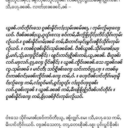
သီႇပေႃႉၼၼ်ႉ လၢတ်ႈၼႄၼင်ႇၼႆ –
ယွၼ်ႉပၢင်တိုၵ်းသေ ၵူၼ်းမိူင်းလႆႈသုမ်းၼမ်ၼႃႇ ၊ ၸုမ်းလႂ်မႃးၵေႃႈ
ယဝ်ႉ ပဵၼ်ၼၼ်ႈယူႇၵူၺ်းလႄႈ ၶဝ်ဢမ်ႇမီးၸႂ်ၶႂ်ႈပိုင်ႈဢိင်သိုၵ်းၸုမ်း
လႂ်ယဝ်ႉ။ ၵူၼ်းမိူင်းၵမ်ႈၼမ် ဢမ်ႇမီးတၢင်းမုင်ႈမွင်းၼိူဝ်သိုၵ်းၸုမ်း
လႂ်ယဝ်ႉ ။ ဢၼ်ၵူၼ်းမိူင်းသုမ်းၼမ်ၼႆႉ ပဵၼ်ယွၼ်ႉသိုၵ်းမၢၼ်ႈမႃး
ပွႆႇမၢၵ်ႇသႂ်ႇၵေႃႈပိူင်ၼိုင်ႈ ၊ ၽွင်းၸဝ်ႈႁိူၼ်းဢမ်ႇယူႇၼၼ်ႉ မီးၵူၼ်း
လၵ်ႉမႃးလၵ်ႉၵႂႃႇၵေႃႈ ပိူင်ၼိုင်ႈ ။ ယွၼ်ႉၸိူဝ်းၼၼ်ႉသေ ဢွၼ်ၵၼ်
လူႉသုမ်းၼမ် ။ မၢင်တီႈ သဝ်ႁိူၼ်းၵေႃႈ ယင်းဢဝ်ၵႂႃႇပႃး ။ ဢၼ်မု
င်းဢၼ်ၵင်ႈမၼ်းၸိူဝ်းၼႆႉၵေႃႈ ဢမ်ႇဝႆႉ ။ ပေႃးပဵၼ်ပၢင်တိုၵ်းမႃးမိူ
ဝ်ႈလႂ်ၵေႃႈ ဢမ်ႇလႆႈၵူဝ်မၢၵ်ႇၵွင်ႈၵူၺ်း လႆႈၵူဝ်ပႃးၵူၼ်း
လၵ်ႉၵူၼ်းၸူၼ် ။ ယွၼ်ႉၼၼ် ဢမ်ႇမီးၽႂ်ၶႂ်ႈႁႂ်ႈပဵၼ်ပၢင်တိုၵ်း ။
ၵူၼ်းမိူင်းၵေႃႈ ဢမ်ႇၶႂ်ႈပၼ်ႁႅင်းၸုမ်းလႂ်ယဝ်ႉ
Support SHAN
ဝၢႆးသေ သိုၵ်းမၢၼ်ႈၶဝ်ဢဝ်တီႈယူႇ ၼႂ်းၵျွၵ်ႉမႄး ၊သီႇပေႃႉသေ ဢမ်ႇ
တႃႇႁႂ်ႈသဵင်ၵၢင်ၸႂ်ၵူၼ်းမိူင်း ၵူႈတီႈၵူႈလႅၼ်ပေႃးတေၸွ
မီးပၢင်တိုၵ်းယဝ်ႉ ဝႃႈၼႆသေတႃႉ တႃႇတေၽိုၼ်ႉၽူး ပူၵ်းပွင်ၶိုၼ်း
တ်ႇ တူဝ်ႈလုမ်ႈၾႃႉၼၼ်ႉ ၶဝ်ႈႁူမ်ႈၵမ်ႉထႅမ် ၸုမ်းၶၢ