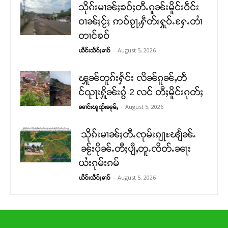
သိုၵ်းမၢၼ်ႈၶဝ်ႈတီႉၵူၼ်းမိူင်းဝဵင်း
ဝၢၼ်ႈငႂ်ႈ ဢဝ်ၵႂႃႇႁဵတ်းႁူဝ်ႉႁႄႉတၢႆ
တၢင်ၶဝ်
-
August 5, 2026
ယိင်းသဵဝ်ႈၶၢဝ်
ၾူၼ်တူၵ်းႁႅင်း လိၼ်ၵူၼ်ႇတဵ
င်ၺႃးႁိူၼ်းၵွႆ 2 လင် တီႈမိူင်းၵုတ်ႈ
-
August 5, 2026
ၼၢင်းၽူၺ်းၼုမ်ႇ
သိုၵ်းမၢၼ်ႈတီႉၸုမ်းၵျႃႊၽျႅၼ်ႉ
ၼႂ်းပိုၼ်ႉတီႈပျီႇတူႉၸိတ်ႉၼႃး
ယႆးၵုမ်းၵမ်
-
August 5, 2026
ယိင်းသဵဝ်ႈၶၢဝ်