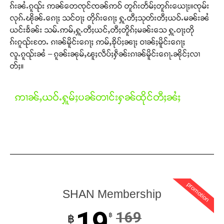
ၵ်းၼႆႉၵူၺ်း ဢၼ်တေၸုင်ၸၼ်ဢဝ် တူၵ်းတႅမ်ႈတူၵ်းယေႃႈ။ၸုမ်း
လုၵ်ႉၽိုၼ်ႉၵေႃႈ သင်ဝႃႈ တိုၵ်းၵေႃႈ ႁူႉတီႈသုတ်းတီႈယဝ်ႉမၼ်းၼႆ
ယင်းၶႅၼ်း သမ်ႉဢမ်ႇႁူႉတီႈယင်ႇတီႈတိူၵ်ႈမၼ်းသေ ႁူႉဝႃႈတို
ၵ်းၵူၺ်းတႄႉ ၵၢၼ်မိူင်းၵေႃႈ ဢမ်ႇၶိုပ်ႈၼႃႈ ဝၢၼ်ႈမိူင်းၵေႃႈ
လူႉၵူၺ်းၼႆ – ၵူၼ်းၼုမ်ႇၽူႈလဵပ်ႈႁဵၼ်းၵၢၼ်မိူင်းၵေႃႉၼိုင်ႈလၢ
တ်ႈ။
ဢၢၼ်ႇယဝ်ႉႁူမ်ႈပၼ်တၢင်းႁၼ်ထိုင်တီႈၼႆႈ
promotion
SHAN Membership
19
169
฿
฿