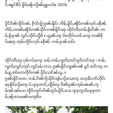
င်းၼွင်ၶဵဝ် မိူဝ်ႈၼႂ်းလိူၼ်ၵျူႊလၢႆႊ 2025။
ပိူင်ပဵၼ်ၸိူဝ်းၼႆႉ ႁဵတ်းႁႂ်ႈၵူၼ်းမိူင်း ဢိမ်ႇမိူဝ်ႇၼိူဝ်ၵၢၼ်လုၵ်ႉၽိုၼ်ႉ
ဢိမ်ႇၸၢၼ်ႈၼိူဝ်ၵၢၼ်သိုၵ်းၵၢၼ်မိူင်းမႃး ထိုင်တီႈဢမ်ႇၶႂ်ႈငိၼ်း ဢ
မ်ႇၶႂ်ႈႁၼ် လွင်ႈသိုၵ်းသိူဝ် ။ ယွၼ်ႉဝႃႈ ဝၢႆးတိုၵ်းယဝ်ႉၵေႃႈ ဢၼ်ၶို
ပ်ႈၼႃႈ ၸုမ်းၸိူဝ်းလုၵ်ႉၽိုၼ်ႉ ဢမ်ႇႁၼ်သင်။
ထိုင်တီႈဝႃႈ ၵုမ်းလႆႈၵေႃႈ သမ်ႉဢမ်ႇလွတ်ႈတင်းၵူဝ်တင်းႁႄ ၊ ဢမ်ႇ
လွတ်ႈလွင်ႈတုၵ်ႉလွင်ႈမႆႈ လႄႈ ၵူၼ်းမိူင်းဢွၼ်ၵၼ် ပွင်ႉၶၢင်းဝႃႈ ဢ
မ်ႇႁူႉၶဝ်တေတိုၵ်းၵၼ် ပိူဝ်ႈသင်ၼႆယူႇ ။
ၵူၼ်းမိူင်းတႄႉ ဢမ်ႇပဵၼ်ၸႂ်သိုၵ်းၾၢႆႇလႂ်သေတႃႉ ပေႃးမီးပၢင်တိုၵ်း
မႃးမိူဝ်ႈလႂ်ၵေႃႈ ၵႆႉၺႃးထၢင်ႇထိူမ်ဝႃႈ ပဵၼ်ၵူၼ်းၸုမ်းၼၼ်ႉၸု
မ်းၼႆႉၼႆသေ ၸိူဝ်းတူၵ်းပဵၼ်တူဝ်ယိူဝ်ႇသေ ၺႃးတူတ်ႈၺႃးတၢ
မ်ႇၼႂ်းၵႄႈမၼ်းၵေႃႈမီး။