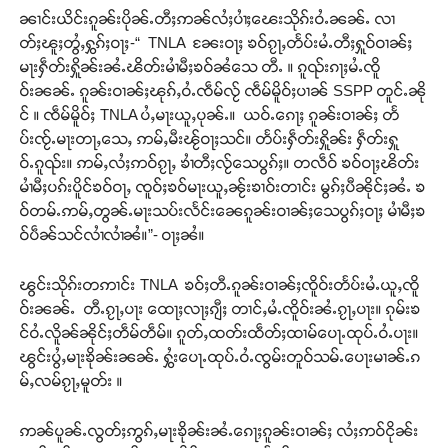
ၼၢင်းယိင်းၵူၼ်းပိုၼ်ႉတီႈဢၼ်လႆႈပၢႆႈၽေးသိုၵ်းဝႆႉၼၼ်ႉ လၢ
တ်ႈၽူႈတွႆႇႁွၵ်ႈဝႃႈ-“ TNLA ၼႄးဝႃႈ ၶဝ်ၵႂႃႇတႅပ်းမႆႉတီႈႁူဝ်ဝၢၼ်ႈ
မႃးႁဵတ်းႁိူၼ်းၼႆႉၽိတ်းမၢႆမီႈၶဝ်ၼႆသေ တီႉ ။ ၵူၺ်းၵႃႈမႆႉၸိူ
ဝ်းၼၼ်ႉ ၵူၼ်းဝၢၼ်ႈၽုၵ်ႇဝႆႉၸဵမ်လႂ် ၸဵမ်မိူဝ်ႈပၢၼ် SSPP တူင်ႉၼို
င် ။ ၸဵမ်မိူဝ်ႈ TNLA ပႆႇမႃးယူႇပုၼ်ႉ။ ယဝ်ႉၵေႃႈ ၵူၼ်းဝၢၼ်ႈ တႅ
ပ်းၸႂ်ႉမႃးတႃႇသေႇ ဢမ်ႇမီးၽႂ်ဝႃႈသင်။ တႅပ်းႁဵတ်းႁိူၼ်း ႁဵတ်းႁူ
ဝ်ႉၵူၺ်း။ ဢမ်ႇလႆႈဢဝ်ၵႂႃႇ ၶၢႆတီႈလႂ်သေပွၵ်ႈ။ တလဵဝ် ၶဝ်ဝႃႈၽိတ်း
မၢႆမီႈပၵ်းပိူင်ၶဝ်ဝႃႇ ၸူဝ်ႈၶဝ်မႃးယူႇၼႂ်းၶၢဝ်းတၢင်း မွၵ်ႈပီၼိုင်ႈၼႆႉ ၶ
ဝ်တမ်ႉဢမ်ႇတွၼ်ႉမႃးသပ်းလႅင်းၼေၵူၼ်းဝၢၼ်ႈသေပွၵ်ႈဝႃႈ မၢႆမီႈၶ
ဝ်ပဵၼ်သင်လၢႆလၢႆၼႆ။”- ဝႃႈၼႆ။
ၽွင်းသိုၵ်းတဢၢင်း TNLA ၶဝ်ႈတီႉၵူၼ်းဝၢၼ်ႈၸိူဝ်းတႅပ်းမႆႉယူႇၸိူ
ဝ်းၼၼ်ႉ တီႉၵႂႃႇပႃး ထေႃႈလႃႈၵျီႈ တၢင်ႇမႆႉၸိူဝ်းၼႆႉၵႂႃႇပႃး။ ၵုမ်းၶ
င်ဝႆႉလိူၼ်ၼိုင်ႈတဵမ်တဵမ်။ ၵူတ်ႇထတ်းထဵတ်ႈထၢမ်ပေႃႉထုပ်ႉဝႆႉပႃး။
ၽွင်းပွႆႇမႃးၶိုၼ်းၼၼ်ႉ ႁွႆးပေႃႉထုပ်ႉဝႆႉၸွမ်းတူဝ်သမ်ႉပေႃးမၢၼ်ႉၵ
မ်ႇလမ်ၵႂႃႇမူတ်း ။
ဢၼ်ပူၼ်ႉလွတ်ႈဢွၵ်ႇမႃးၶိုၼ်းၼႆႉၵေႃႈၵူၼ်းဝၢၼ်ႈ လႆႈဢဝ်ငိုၼ်း