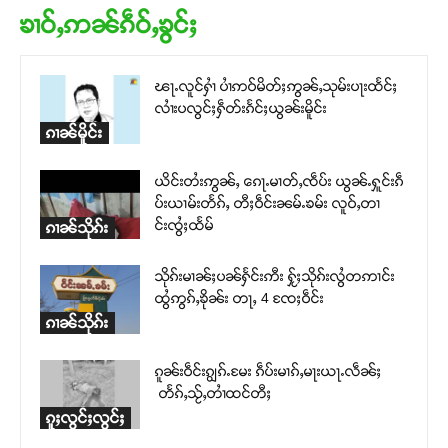
ၶၢဝ်ႇဢၼ်ၵဵဝ်ႇၶွင်ႈ
ၽႃႉလူင်ႁၢႆ ပၢႆဢဝ်မိတ်ႈဢွၼ်ႇသုမ်းပႃးထႅင်ႈ
လၢႆးပလွင်ႈႁဵတ်းၵႅင်ႈယွၼ်းမိူင်း
ၵၢၼ်မိူင်း
ယိင်းတႆးဢွၼ်ႇ ၵေႃႉမၢတ်ႇၸဵပ်း ယွၼ်ႉႁူင်းၵဵ
ပ်းယၢမ်းတႅၵ်ႇ တီႈဝဵင်းၼမ်ႉၶမ်း လူဝ်ႇတၢ
င်းၸွႆႈထႅမ်
ၵၢၼ်သိုၵ်း
သိုၵ်းမၢၼ်ႈပၼ်ႁႅင်းဢီး ႁႂ်ႈသိုၵ်းလွႆတဢၢင်း
ထွႆဢွၵ်ႇၶိုၼ်း တႃႇ 4 ၸႄႈဝဵင်း
ၵၢၼ်သိုၵ်း
ၵူၼ်းဝဵင်းၵျွၵ်ႉမႄး ၵဵပ်းမၢၵ်ႇမႃးယႃႉလဵၼ်ႈ
တႅၵ်ႇသႂ်ႇတၢႆထင်တီႈ
ၵူႈလွင်ႈလွင်ႈ