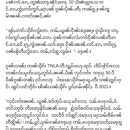
ပၼ်ၵၢင်ႉၵႄႇ တွၼ်ႈတႃႇၼိုင်ႈၵေႃႉ 10 သႅၼ်ပျႃးသေ ၵၢ
င်ႉၵႄႇၸွႆႈဢဝ်ဢွၵ်ႇမႃးပၼ် ၵူၼ်းပိုၼ်ႉတီႈ ဢၼ်ႁူႉႁၼ်ၸွ
မ်းၼၼ်ႉလၢတ်ႈၼင်ႇၼႆ။
“ ၾၢႆႇတၢင်းသိုၵ်းလွႆတႄႉ ဢမ်ႇယွၼ်းငိုၼ်းၶႃႈၼႃ။ ၵူၺ်းၵႃႈ တႃႇ
လႆႈဢွၵ်ႇမႃးၶိုၼ်းၼႆႉတႄႉ ၵူၼ်းဝၢၼ်ႈလႆႈဢဝ်ငိုၼ်းပၼ်တီႈၵၢ
င်ႉၵႄႇၶဝ် ၵႂႃႇၸွႆႈၼၼ်ႉယဝ်ႉၶႃႈ။ ငိုၼ်းၼၼ်ႉၵၢင်ႉၵႄႇ ဢဝ်ၵႂႃႇ
ပၼ်ၽႂ်တီႈလႂ်တႄႉ ဢမ်ႇလႆႈႁူႉၸွမ်း။ ”- ဝႃႈၼႆ ။
ၵူၼ်းဝၢၼ်ႈ ဢၼ်သိုၵ်း TNLA တီႉၺွပ်းပေႃႉထုပ်ႉ ၸဵပ်းႁႅင်းလႄႈ
ဢၼ်လႆႈယူတ်းယႃႇတူဝ်ဝႆႉၼၼ်ႉပဵၼ် လုင်းၸၢႆး ဢႃယု 50 ပီ
ပဵၼ်ၵူၼ်းဝၢၼ်ႈ ၵုင်းၵလႃး ပၢႆႈၽေးသိုၵ်းမႃးယူႇတီႈ ဝၢၼ်ႈၵျွင်းၵု
င်း ၽွင်းပၢင်တိုၵ်း ၽႅၼ်ယၼ်သိုၵ်း ပွၵ်ႈၵမ်းၼိုင်ႈ ပီ 2023 ။
“လုင်းၸၢႆးၼၼ်ႉ ယွၼ်ႉၶဝ်ထုပ်ႉပေႃႉမင်လႄႈ သမ်ႉပေႃးၵမ်ႇဝႆႉ
တင်းတူဝ်၊ တီႈၶေႃႈမိုဝ်းၼၼ်ႉၵေႃႈ ႁွႆးၶဝ်ၶတ်းသေႃးမိုဝ်းဝႆႉ သမ်ႉ
ပေႃးၵႂ်ႈပေႃးပွင်းလူင်ဝႆႉ။ တလဵဝ် လႆႈႁွင်ႉမေႃယႃ မႃးသမ်းၶဵမ်ပၼ်
တီႈႁိူၼ်း ၊ ဢမ်ႇပွင်ႇၵႂၢမ်းၵၼ်ၵေႃႈပႃး ဢမ်ႇပေႃးမေႃလၢတ်ႈမေႃတွ
ပ်ႇၵေႃႈႁင်းမၼ်းယူဝ်ႉ။ သိုၵ်းလွႆဢမ်ႇၶိုတ်းၸႂ်လႄႈ ပေႃႉပၼ်