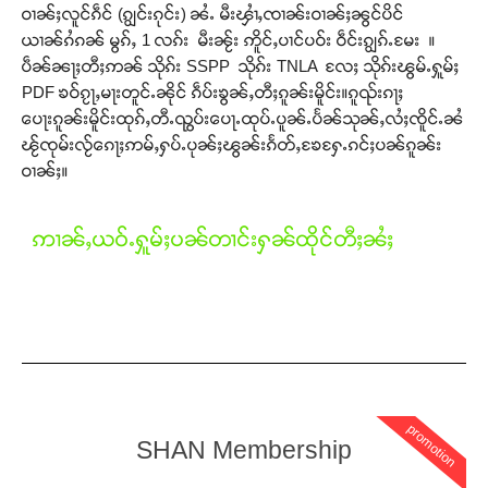
ဝၢၼ်ႈလူင်ၵဵင် (ၵျွင်းၵုင်း) ၼႆႉ မီးၾၢႆႇၸၢၼ်းဝၢၼ်ႈၼွင်ပိင်
ယၢၼ်ၵႆၵၼ် မွၵ်ႇ 1 လၵ်း မီးၼႂ်း ဢိူင်ႇပၢင်ပဝ်း ဝဵင်းၵျွၵ်ႉမႄး ။
ပဵၼ်ၼႃႈတီႈဢၼ် သိုၵ်း SSPP သိုၵ်း TNLA လႄႈ သိုၵ်းၽွမ်ႉႁူမ်ႈ
PDF ၶဝ်ၵႂႃႇမႃးတူင်ႉၼိုင် ၵဵပ်းၶွၼ်ႇတီႈၵူၼ်းမိူင်း။ၵူၺ်းၵႃႈ
ပေႃးၵူၼ်းမိူင်းထုၵ်ႇတီႉၺွပ်းပေႃႉထုပ်ႉပူၼ်ႉပႅၼ်သုၼ်ႇလႆႈၸိူင်ႉၼႆ
ၽႂ်ၸုမ်းလႂ်ၵေႃႈဢမ်ႇႁပ်ႉပုၼ်ႈၽွၼ်းၵႅတ်ႇၶႄႁႄႉၵင်ႈပၼ်ၵူၼ်း
ဝၢၼ်ႈ။
Support SHAN
တႃႇႁႂ်ႈသဵင်ၵၢင်ၸႂ်ၵူၼ်းမိူင်း ၵူႈတီႈၵူႈလႅၼ်ပေႃးတေၸွ
ဢၢၼ်ႇယဝ်ႉႁူမ်ႈပၼ်တၢင်းႁၼ်ထိုင်တီႈၼႆႈ
တ်ႇ တူဝ်ႈလုမ်ႈၾႃႉၼၼ်ႉ ၶဝ်ႈႁူမ်ႈၵမ်ႉထႅမ် ၸုမ်းၶၢ
ဝ်ႇၽူႈတွႆႇႁွၵ်ႈ လႆႈယူႇၶႃႈဢေႃႈ။
Donate Now
promotion
SHAN Membership