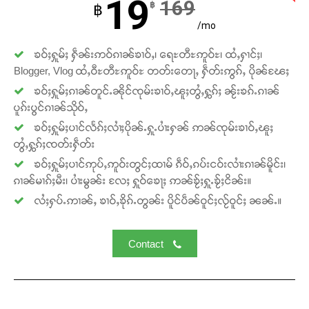
19
169
฿
฿
/mo
ၶဝ်ႈႁူမ်ႈ ႁဵၼ်းဢဝ်ၵၢၼ်ၶၢဝ်ႇ၊ ရေႊတီႊဢူဝ်ႊ၊ ထႆႇႁၢင်ႈ၊
Blogger, Vlog ထႆႇဝီႊတီႊဢူဝ်ႊ တတ်းတေႃႇ ႁဵတ်းဢွၵ်ႇ ပိုၼ်ၽႄႈ
ၶဝ်ႈႁူမ်ႈၵၢၼ်တူင်ႉၼိုင်ၸုမ်းၶၢဝ်ႇၽူႈတွႆႇႁွၵ်ႈ ၼႂ်းၶၵ်ႉၵၢၼ်
ပူၵ်းပွင်ၵၢၼ်သိုဝ်ႇ
ၶဝ်ႈႁူမ်ႈပၢင်လႅၵ်ႈလၢႆႈပိုၼ်ႉႁူႉပၢႆးႁၼ် ဢၼ်ၸုမ်းၶၢဝ်ႇၽူႈ
တွႆႇႁွၵ်ႈၸတ်းႁဵတ်း
ၶဝ်ႈႁူမ်ႈပၢင်ဢုပ်ႇဢူဝ်းတွင်ႈထၢမ် ၵဵဝ်ႇၵပ်းငဝ်းလၢႆးၵၢၼ်မိူင်း၊
ၵၢၼ်မၢၵ်ႈမီး၊ ပၢႆးမွၼ်း လႄႈ ႁူဝ်ၶေႃႈ ဢၼ်ၶႂ်ႈႁူႉၶႂ်ႈငိၼ်း။
လႆႈႁပ်ႉဢၢၼ်ႇ ၶၢဝ်ႇၶိုၵ်ႉတွၼ်း ပိူင်ပဵၼ်ဝူင်ႈလႂ်ဝူင်ႈ ၼၼ်ႉ။
Contact