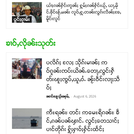
ယၢႆႈၵၼ်ႁႅင်းဢူၼ်ႈ ႁူမ်ႈၵၼ်ႁႅင်းယႂ်ႇ ယႃႇမို
င်ႉၶိုင်ၽႂ်ႇမၼ်း လူဝ်ႇႁူႉတၼ်းလွၵ်းလဵၼ်ႈၶႄႇ
မိူင်းလူင်
ပွင်ႈၵႂၢမ်း
ၶၢဝ်ႇလိုၼ်းသုတ်း
ပလိၵ်ႈ လႄႈ သိုၵ်းမၢၼ်ႈ ဢ
ဝ်ၵူၼ်းၸပ်းယိၼ်ႉတေႃႇလွင်းႁဵ
တ်းၽူႈၸွပ်ႇယူႇဝႆႉ ၼႂ်းဝဵင်းလႃႈသဵ
ဝ်ႈ
-
August 6, 2026
ၼၢင်းၽူၺ်းၼုမ်ႇ
ဢီႊရၼ်ႊ တင်း ဢမေႊရိၵၼ်ႊ ၶဵ
င်ႇၵၼ်ပၼ်ၾၢင်ႉ လွင်ႈတေသၢင်ႈ
ပၢင်တိုၵ်း ႁႂ်ႈႁၢဝ်ႈႁႅင်းထႅင်ႈ