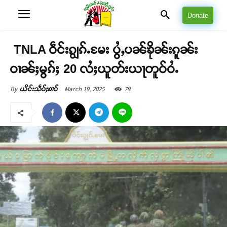
Donate
TNLA ဝဵင်းၵျွၵ်ႉမႄး ပွႆႇပၼ်ၶိုၼ်းၵူၼ်း
ဝၢၼ်ႈမွၵ်ႈ 20 လႆႈယူတ်းယႃတူဝ်ဝႆႉ
March 19, 2025
79
By
ယိင်းသဵဝ်ႈၶၢဝ်