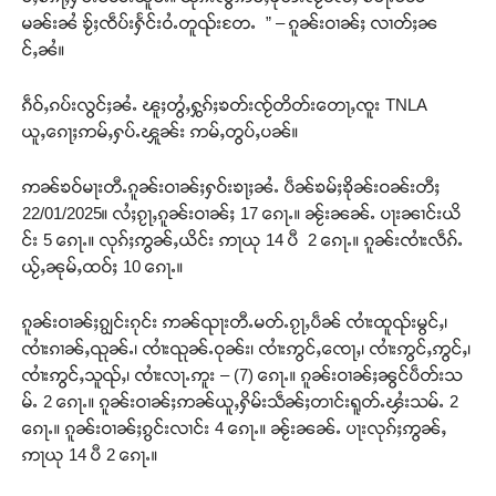
မၼ်းၼႆ ၶႂ်ႈၸဵပ်းႁႅင်းဝႆႉတူၺ်းတႄႉ ” – ၵူၼ်းဝၢၼ်ႈ လၢတ်ႈၼ
င်ႇၼႆ။
ၵဵဝ်ႇၵပ်းလွင်ႈၼႆႉ ၽူႈတွႆႇႁွၵ်ႈၶတ်းၸႂ်တိတ်းတေႃႇၸူး TNLA
ယူႇၵေႃႈဢမ်ႇႁပ်ႉၾူၼ်း ဢမ်ႇတွပ်ႇပၼ်။
ဢၼ်ၶဝ်မႃးတီႉၵူၼ်းဝၢၼ်ႈႁဝ်းၶႃႈၼႆႉ ပဵၼ်ၶမ်ႈၶိုၼ်းဝၼ်းတီႈ
22/01/2025။ လႆႈၵႂႃႇၵူၼ်းဝၢၼ်ႈ 17 ၵေႃႉ။ ၼႂ်းၼၼ်ႉ ပႃးၼၢင်းယိ
င်း 5 ၵေႃႉ။ လုၵ်ႈဢွၼ်ႇယိင်း ဢႃယု 14 ပီ 2 ၵေႃႉ။ ၵူၼ်းၸၢႆးလဵၵ်ႉ
ယႂ်ႇၼုမ်ႇထဝ်ႈ 10 ၵေႃႉ။
ၵူၼ်းဝၢၼ်ႈၵျွင်းၵုင်း ဢၼ်ၺႃးတီႉမတ်ႉၵႂႃႇပဵၼ် ၸၢႆးထူၺ်းမွင်ႇ၊
ၸၢႆးၵၢၼ်ႇၺုၼ်ႉ၊ ၸၢႆးၺုၼ်ႉဝုၼ်း၊ ၸၢႆးဢွင်ႇၸေႃႇ၊ ၸၢႆးဢွင်ႇဢွင်ႇ၊
ၸၢႆးဢွင်ႇသူၺ်ႇ၊ ၸၢႆးလႃႉဢူး – (7) ၵေႃႉ။ ၵူၼ်းဝၢၼ်ႈၼွင်ပဵတ်းသ
မ်ႉ 2 ၵေႃႉ။ ၵူၼ်းဝၢၼ်ႈဢၼ်ယူႇႁိမ်းသဵၼ်ႈတၢင်းရူတ်ႉၾႆးသမ်ႉ 2
ၵေႃႉ။ ၵူၼ်းဝၢၼ်ႈၵွင်းလၢင်း 4 ၵေႃႉ။ ၼႂ်းၼၼ်ႉ ပႃးလုၵ်ႈဢွၼ်ႇ
ဢႃယု 14 ပီ 2 ၵေႃႉ။