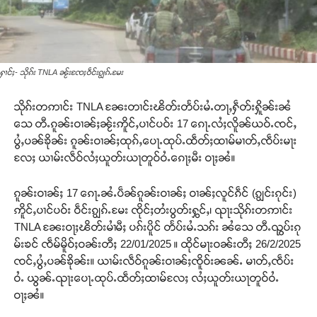
ႁၢင်ႈ- သိုၵ်း TNLA ၼႂ်းၸႄႈဝဵင်းၵျွၵ်ႉမႄး
သိုၵ်းတဢၢင်း TNLA ၼႄးတၢင်းၽိတ်းတႅပ်းမႆႉတႃႇႁဵတ်းႁိူၼ်းၼႆ
သေ တီႉၵူၼ်းဝၢၼ်ႈၼႂ်းဢိူင်ႇပၢင်ပဝ်း 17 ၵေႃႉလႆႈလိူၼ်ယဝ်ႉၸင်ႇ
ပွႆႇပၼ်ၶိုၼ်း ၵူၼ်းဝၢၼ်ႈထုၵ်ႇပေႃႉထုပ်ႉထဵတ်ႈထၢမ်မၢတ်ႇၸဵပ်းမႃး
လႄႈ ယၢမ်းလဵဝ်လႆႈယူတ်းယႃတူဝ်ဝႆႉၵေႃႈမီး ဝႃႈၼႆ။
ၵူၼ်းဝၢၼ်ႈ 17 ၵေႃႉၼႆႉပဵၼ်ၵူၼ်းဝၢၼ်ႈ ဝၢၼ်ႈလူင်ၵဵင် (ၵျွင်းၵုင်း)
ဢိူင်ႇပၢင်ပဝ်း ဝဵင်းၵျွၵ်ႉမႄး ၸိုင်ႈတႆးပွတ်းႁွင်ႇ၊ ၺႃးသိုၵ်းတဢၢင်း
TNLA ၼႄးဝႃႈၽိတ်းမၢႆမီႈ ပၵ်းပိူင် တႅပ်းမႆႉသၵ်း ၼႆသေ တီႉၺွပ်းၵု
မ်းၶင် ၸဵမ်မိူဝ်ႈဝၼ်းတီႈ 22/01/2025 ။ ထိုင်မႃးဝၼ်းတီႈ 26/2/2025
ၸင်ႇပွႆႇပၼ်ၶိုၼ်း။ ယၢမ်းလဵဝ်ၵူၼ်းဝၢၼ်ႈၸိူဝ်းၼၼ်ႉ မၢတ်ႇၸဵပ်း
ဝႆႉ ယွၼ်ႉၺႃးပေႃႉထုပ်ႉထဵတ်ႈထၢမ်လႄႈ လႆႈယူတ်းယႃတူဝ်ဝႆႉ
ဝႃႈၼႆ။