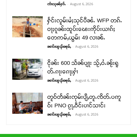
-
August 6, 2026
ၸၢႆးသုၼ်ႁၵ်ႉ
ႁႅင်းလူမ်းမႆႈသုင်ပီၼႆႉ WFP တၵ်ႉ
ဝႃႈၵူၼ်းထူပ်းၽေးဢိုပ်းယၢၵ်ႈ
တေဢမ်ႇယွမ်း 49 လၢၼ်ႉ
-
August 6, 2026
ၼၢင်းၽူၺ်းၼုမ်ႇ
ငိုၼ်း 600 သႅၼ်ပျႃး သႂ်ႇဝႆႉၼႂ်းရူ
တ်ႉၵႃးၵေႃႈႁၢႆ
-
August 6, 2026
ၼၢင်းၽူၺ်းၼုမ်ႇ
တူဝ်တႅၼ်းၸုမ်းပျီႇတူႉၸိတ်ႉပဢူ
ဝ်း PNO ၵႂႃႇဝဵင်းပၢင်သၢင်း
-
August 6, 2026
ၼၢင်းၽူၺ်းၼုမ်ႇ